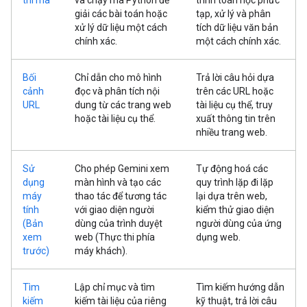
thi mã
và chạy mã Python để
trình toán học phức
giải các bài toán hoặc
tạp, xử lý và phân
xử lý dữ liệu một cách
tích dữ liệu văn bản
chính xác.
một cách chính xác.
Bối
Chỉ dẫn cho mô hình
Trả lời câu hỏi dựa
cảnh
đọc và phân tích nội
trên các URL hoặc
URL
dung từ các trang web
tài liệu cụ thể, truy
hoặc tài liệu cụ thể.
xuất thông tin trên
nhiều trang web.
Sử
Cho phép Gemini xem
Tự động hoá các
dụng
màn hình và tạo các
quy trình lặp đi lặp
máy
thao tác để tương tác
lại dựa trên web,
tính
với giao diện người
kiểm thử giao diện
(Bản
dùng của trình duyệt
người dùng của ứng
xem
web (Thực thi phía
dụng web.
trước)
máy khách).
Tìm
Lập chỉ mục và tìm
Tìm kiếm hướng dẫn
kiếm
kiếm tài liệu của riêng
kỹ thuật, trả lời câu