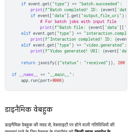
if
event
.
get
(
"type"
)
==
"batch.succeeded"
:
print
(
f
"Batch completed! ID: 
{
event
[
'data'
if
event
[
"data"
]
.
get
(
"output_file_uri"
):
# For batch jobs with input file
print
(
f
"Batch file: 
{
event
[
'data'
][
'ou
elif
event
.
get
(
"type"
)
==
"interaction.complet
print
(
f
"Interaction completed! ID: 
{
event
[
elif
event
.
get
(
"type"
)
==
"video.generated"
:
print
(
f
"Video generated! URI: 
{
event
[
'data
return
jsonify
({
"status"
:
"received"
}),
200
if
__name__
==
"__main__"
:
app
.
run
(
port
=
8000
)
डाइनैमिक वेबहुक
डाइनैमिक वेबहुक की मदद से, वेबसाइटों पर होने वाली गतिविधियों की
सूचनाएं पाने के लिए वेबहुक के एंडपॉइंट को
किसी खास अनुरोध के