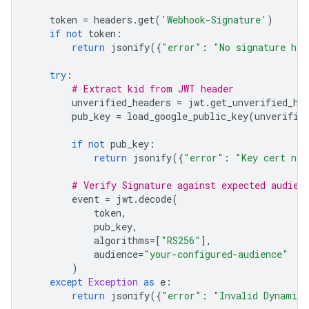
token
=
headers
.
get
(
'Webhook-Signature'
)
if
not
token
:
return
jsonify
({
"error"
:
"No signature hea
try
:
# Extract kid from JWT header
unverified_headers
=
jwt
.
get_unverified_he
pub_key
=
load_google_public_key
(
unverifie
if
not
pub_key
:
return
jsonify
({
"error"
:
"Key cert not
# Verify Signature against expected audien
event
=
jwt
.
decode
(
token
,
pub_key
,
algorithms
=
[
"RS256"
],
audience
=
"your-configured-audience"
)
except
Exception
as
e
:
return
jsonify
({
"error"
:
"Invalid Dynamic 