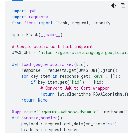
import
jwt
import
requests
from
flask
import
Flask
,
request
,
jsonify
app
=
Flask
(
__name__
)
# Google public cert list endpoint
JWKS_URI
=
"https://generativelanguage.googleapis.
def
load_google_public_key
(
kid
):
response
=
requests
.
get
(
JWKS_URI
)
.
json
()
for
key_item
in
response
.
get
(
'keys'
,
[]):
if
key_item
.
get
(
'kid'
)
==
kid
:
# Convert JWK to Cert wrapper
return
jwt
.
algorithms
.
RSAAlgorithm
.
fro
return
None
@app
.
route
(
'/gemini-webhook-dynamic'
,
methods
=
[
'P
def
dynamic_handler
():
payload
=
request
.
get_data
(
as_text
=
True
)
headers
=
request
.
headers