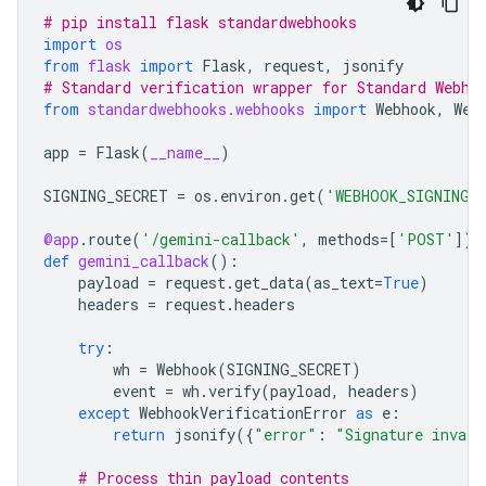
# pip install flask standardwebhooks
import
os
from
flask
import
Flask
,
request
,
jsonify
# Standard verification wrapper for Standard Webho
from
standardwebhooks.webhooks
import
Webhook
,
Web
app
=
Flask
(
__name__
)
SIGNING_SECRET
=
os
.
environ
.
get
(
'WEBHOOK_SIGNING_
@app
.
route
(
'/gemini-callback'
,
methods
=
[
'POST'
])
def
gemini_callback
():
payload
=
request
.
get_data
(
as_text
=
True
)
headers
=
request
.
headers
try
:
wh
=
Webhook
(
SIGNING_SECRET
)
event
=
wh
.
verify
(
payload
,
headers
)
except
WebhookVerificationError
as
e
:
return
jsonify
({
"error"
:
"Signature invali
# Process thin payload contents