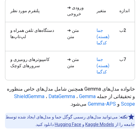
ورودی ➔
اندازه
متغیر
پلتفرم مورد نظر
خروجی
2ب
جما
متن ➔
دستگاه‌های تلفن همراه و
(هسته)
متن
لپ‌تاپ‌ها
کدگما
7ب
جما
متن ➔
کامپیوترهای رومیزی و
(هسته)
متن
سرورهای کوچک
کدگما
خانواده مدل‌های Gemma همچنین شامل مدل‌های خاص منظوره
و تحقیقاتی از جمله
Gemma
،
DataGemma
،
ShieldGemma
Scope
و
Gemma-APS
می‌شود.
نکته:
می‌توانید مدل‌های رسمی گوگل جما و مدل‌های ایجاد شده توسط
جامعه را از
Kaggle Models
و
Hugging Face
دانلود کنید.