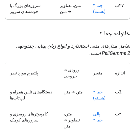
۲۷ب
جما ۳
متن، تصاویر
سرورهای بزرگ یا
(هسته)
➔ متن
خوشه‌های سرور
خانواده جما ۲
شامل مدل‌های متنی استاندارد و انواع زبان-بینایی چندوجهی
PaliGemma 2 است.
ورودی ➔
اندازه
متغیر
پلتفرم مورد نظر
خروجی
2ب
جما ۲
متن ➔ متن
دستگاه‌های تلفن همراه و
(هسته)
لپ‌تاپ‌ها
۳ب
پالی
متن،
کامپیوترهای رومیزی و
جما ۲
تصاویر ➔
سرورهای کوچک
متن