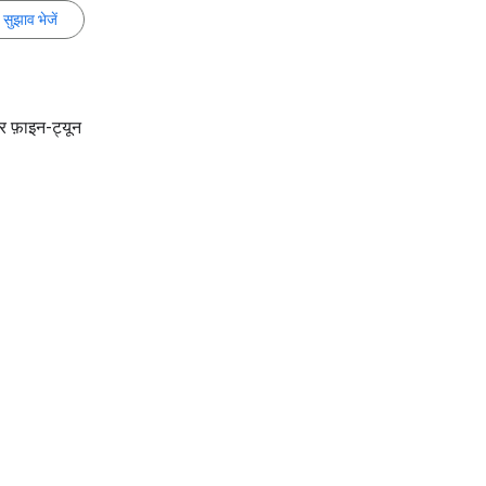
सुझाव भेजें
 फ़ाइन-ट्यून