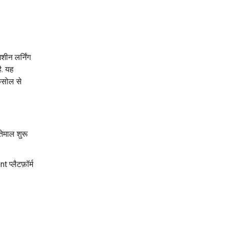
शीन लर्निंग
ै. यह
ंसोल से
तेमाल शुरू
प्लैटफ़ॉर्म