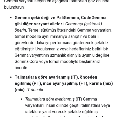
Gemma varyantı seçerken aşağıdaki faktörleri göz önünde
bulundurun:
Gemma çekirdeği ve PaliGemma, CodeGemma
gibi diğer varyant aileleri
:
Gemma'yı (çekirdek)
önerin.
Temel sürümün ötesindeki Gemma varyantları,
temel modelle aynı mimariye sahiptir ve belirli
görevlerde daha iyi performans gösterecek şekilde
eğitilmiştir. Uygulamanız veya hedefleriniz belirli bir
Gemma varyantının uzmanlık alanıyla uyumlu değilse
Gemma Core veya temel modeliyle başlamanız
önerilir.
Talimatlara göre ayarlanmış (IT), önceden
eğitilmiş (PT), ince ayar yapılmış (FT), karma (mix)
(mix)
:
IT önerilir.
Talimatlara göre ayarlanmış
(IT) Gemma
varyantları, insan dilinde çeşitli talimatlara veya
isteklere yanıt verecek şekilde eğitilmiş