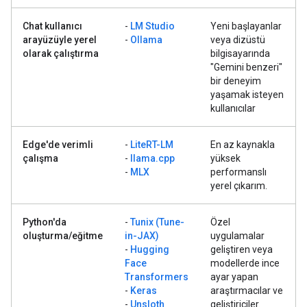
Chat kullanıcı
-
LM Studio
Yeni başlayanlar
arayüzüyle yerel
-
Ollama
veya dizüstü
olarak çalıştırma
bilgisayarında
"Gemini benzeri"
bir deneyim
yaşamak isteyen
kullanıcılar
Edge'de verimli
-
LiteRT-LM
En az kaynakla
çalışma
-
llama.cpp
yüksek
-
MLX
performanslı
yerel çıkarım.
Python'da
-
Tunix (Tune-
Özel
oluşturma/eğitme
in-JAX)
uygulamalar
-
Hugging
geliştiren veya
Face
modellerde ince
Transformers
ayar yapan
-
Keras
araştırmacılar ve
-
Unsloth
geliştiriciler.