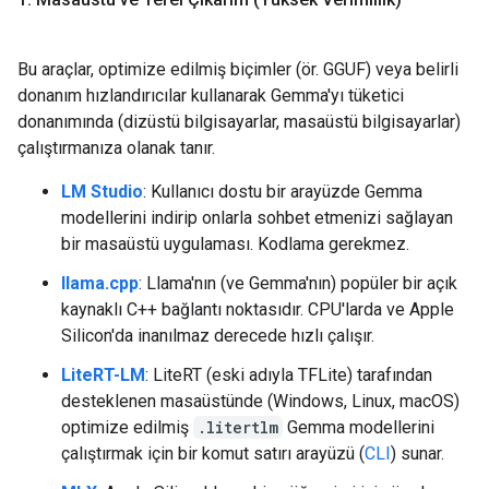
Bu araçlar, optimize edilmiş biçimler (ör. GGUF) veya belirli
donanım hızlandırıcılar kullanarak Gemma'yı tüketici
donanımında (dizüstü bilgisayarlar, masaüstü bilgisayarlar)
çalıştırmanıza olanak tanır.
LM Studio
: Kullanıcı dostu bir arayüzde Gemma
modellerini indirip onlarla sohbet etmenizi sağlayan
bir masaüstü uygulaması. Kodlama gerekmez.
llama.cpp
: Llama'nın (ve Gemma'nın) popüler bir açık
kaynaklı C++ bağlantı noktasıdır. CPU'larda ve Apple
Silicon'da inanılmaz derecede hızlı çalışır.
LiteRT-LM
: LiteRT (eski adıyla TFLite) tarafından
desteklenen masaüstünde (Windows, Linux, macOS)
optimize edilmiş
.litertlm
Gemma modellerini
çalıştırmak için bir komut satırı arayüzü (
CLI
) sunar.