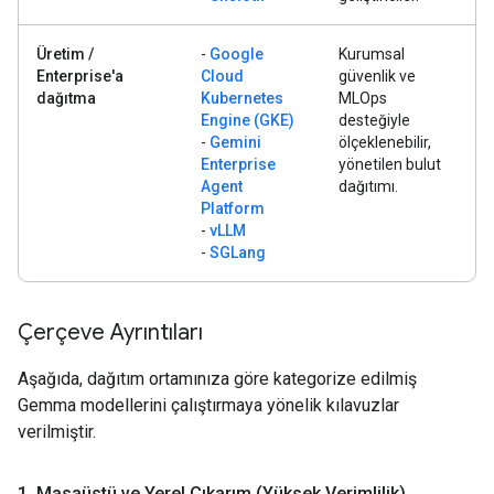
Üretim /
-
Google
Kurumsal
Enterprise'a
Cloud
güvenlik ve
dağıtma
Kubernetes
MLOps
Engine (GKE)
desteğiyle
-
Gemini
ölçeklenebilir,
Enterprise
yönetilen bulut
Agent
dağıtımı.
Platform
-
vLLM
-
SGLang
Çerçeve Ayrıntıları
Aşağıda, dağıtım ortamınıza göre kategorize edilmiş
Gemma modellerini çalıştırmaya yönelik kılavuzlar
verilmiştir.
1
.
Masaüstü ve Yerel Çıkarım (Yüksek Verimlilik)