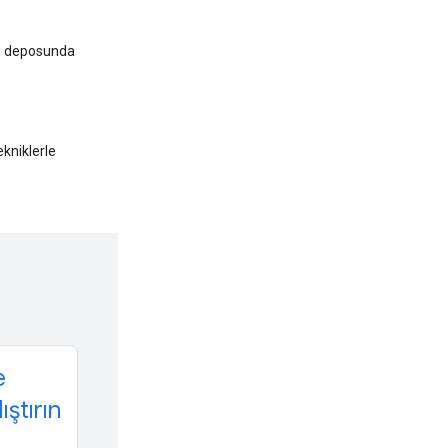
eri deposunda
ekniklerle
e
ıştırın