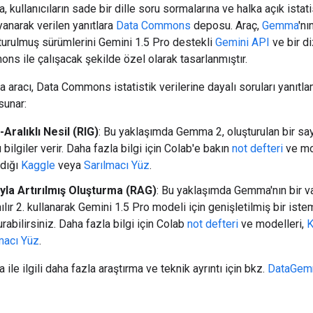
kullanıcıların sade bir dille soru sormalarına ve halka açık istati
yanarak verilen yanıtlara
Data Commons
deposu. Araç,
Gemma
'nı
turulmuş sürümlerini Gemini 1.5 Pro destekli
Gemini API
ve bir di
s ile çalışacak şekilde özel olarak tasarlanmıştır.
a aracı, Data Commons istatistik verilerine dayalı soruları yanıtlam
sunar:
Aralıklı Nesil (RIG)
: Bu yaklaşımda Gemma 2, oluşturulan bir sa
 bilgiler verir. Daha fazla bilgi için Colab'e bakın
not defteri
ve mo
ldığı
Kaggle
veya
Sarılmacı Yüz
.
yla Artırılmış Oluşturma (RAG)
: Bu yaklaşımda Gemma'nın bir va
nılır 2. kullanarak Gemini 1.5 Pro modeli için genişletilmiş bir iste
urabilirsiniz. Daha fazla bilgi için Colab
not defteri
ve modelleri,
K
macı Yüz
.
le ilgili daha fazla araştırma ve teknik ayrıntı için bkz.
DataGem