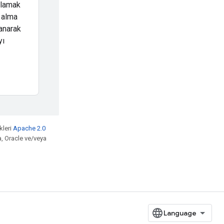
tlamak
ş alma
lanarak
yı
kleri
Apache 2.0
a, Oracle ve/veya