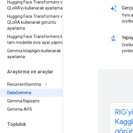
Hugging Face Transformers ve
auto_awesome
Gerçe
QLo
RA'yı kullanarak ayarlama
Yeni a
Hugging Face Transformers ve
üretk
QLo
RA kullanarak görüntü
ayarlama
Hugging Face Transformers ile
biotech
Yapay
tam modelde ince ayar yapma
Üretke
Gemma kitaplığını kullanarak
yönlen
ayarlama
Araştırma ve araçlar
Recurrent
Gemma
Data
Gemma
Gemma Kapsamı
Gemma-APS
RIG'yi
Kaggl
Topluluk
görün