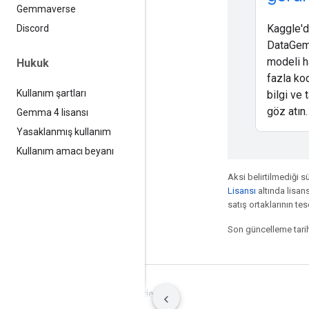
Gemmaverse
Kaggle'
Discord
DataGe
modeli h
Hukuk
fazla kod
Kullanım şartları
bilgi ve 
göz atın.
Gemma 4 lisansı
Yasaklanmış kullanım
Kullanım amacı beyanı
Aksi belirtilmediği s
Lisansı
altında lisansl
satış ortaklarının tesc
Son güncelleme tarih
Şartlar
Gizlilik
Manage cookies