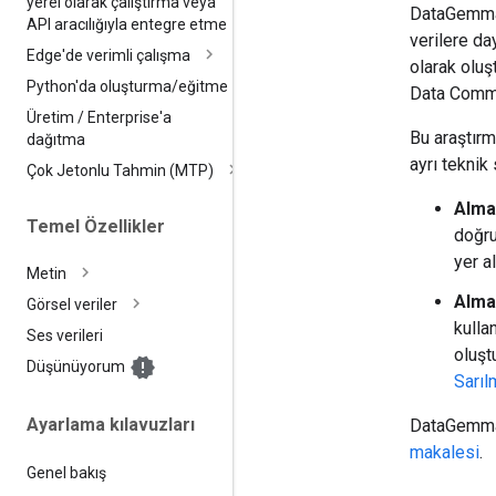
yerel olarak çalıştırma veya
DataGemma, 
API aracılığıyla entegre etme
verilere da
Edge'de verimli çalışma
olarak oluş
Python'da oluşturma
/
eğitme
Data Common
Üretim
/
Enterprise'a
Bu araştırm
dağıtma
ayrı teknik 
Çok Jetonlu Tahmin (MTP)
Alma-
Temel Özellikler
doğru
yer a
Metin
Alma
Görsel veriler
kulla
Ses verileri
oluşt
Düşünüyorum
Sarıl
Ayarlama kılavuzları
DataGemma i
makalesi
.
Genel bakış