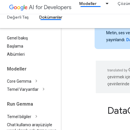
Modeller
Çözüm
Değerli Taş
Dokümanlar
Metin, ses v
Genel bakış
yayınlandı.
Da
Başlama
Albümleri
Modeller
çevirmek içi
Core Gemma
çevirilerinde 
Temel Varyantlar
Run Gemma
Data
Temel bilgiler
Chat kullanıcı arayüzüyle