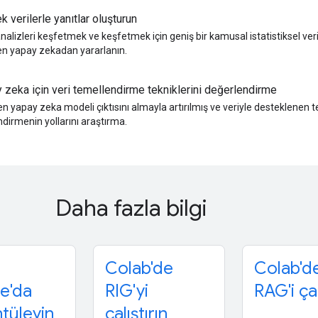
k verilerle yanıtlar oluşturun
nalizleri keşfetmek ve keşfetmek için geniş bir kamusal istatistiksel v
en yapay zekadan yararlanın.
 zeka için veri temellendirme tekniklerini değerlendirme
n yapay zeka modeli çıktısını almayla artırılmış ve veriyle desteklenen t
dirmenin yollarını araştırma.
Daha fazla bilgi
Colab'de
Colab'd
e'da
RIG'yi
RAG'i çal
tüleyin
çalıştırın