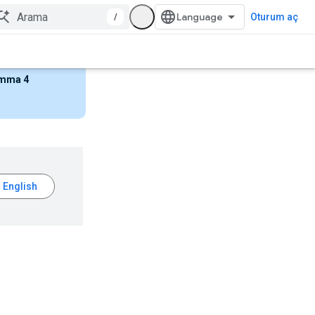
/
Oturum aç
mma 4