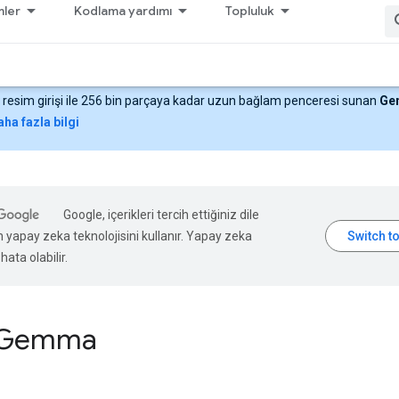
ler
Kodlama yardımı
Topluluk
e resim girişi ile 256 bin parçaya kadar uzun bağlam penceresi sunan
Ge
ha fazla bilgi
Google, içerikleri tercih ettiğiniz dile
n yapay zeka teknolojisini kullanır. Yapay zeka
hata olabilir.
Gemma