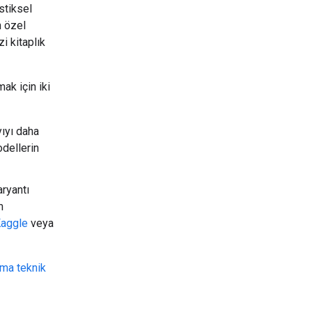
stiksel
n özel
zi kitaplık
ak için iki
yıyı daha
dellerin
ryantı
m
aggle
veya
ma teknik