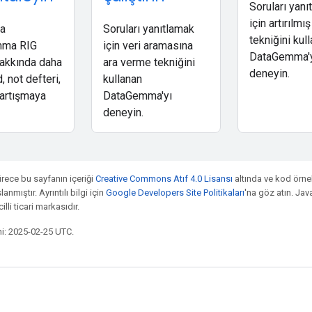
Soruları yanı
için artırılmı
da
Soruları yanıtlamak
tekniğini kul
mma RIG
için veri aramasına
DataGemma'
akkında daha
ara verme tekniğini
deneyin.
, not defteri,
kullanan
tartışmaya
DataGemma'yı
deneyin.
ürece bu sayfanın içeriği
Creative Commons Atıf 4.0 Lisansı
altında ve kod örne
anmıştır. Ayrıntılı bilgi için
Google Developers Site Politikaları
'na göz atın. Jav
illi ticari markasıdır.
i: 2025-02-25 UTC.