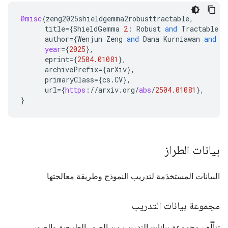
@misc
{
zeng2025shieldgemma2robusttractable
,
title
=
{
ShieldGemma
2
:
Robust
and
Tractable
I
author
=
{
Wenjun
Zeng
and
Dana
Kurniawan
and
R
year
=
{
2025
}
,
eprint
=
{
2504.01081
}
,
archivePrefix
=
{
arXiv
}
,
primaryClass
=
{
cs
.
CV
}
,
url
=
{
https
:
//
arxiv
.
org
/
abs
/
2504.01081
}
,
}
بيانات الطراز
البيانات المستخدَمة لتدريب النموذج وطريقة معالجتها
مجموعة بيانات التدريب
تتألّف مجموعة بيانات التدريب من الصور الطبيعية والصور