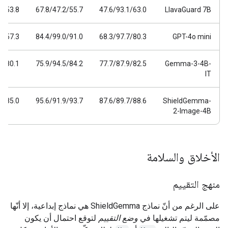
0/53.8
67.8/47.2/55.7
47.6/93.1/63.0
LlavaGuard 7B
0/57.3
84.4/99.0/91.0
68.3/97.7/80.3
GPT-4o mini
2/80.1
75.9/94.5/84.2
77.7/87.9/82.5
Gemma-3-4B-
IT
4/85.0
95.6/91.9/93.7
87.6/89.7/88.6
ShieldGemma-
2-Image-4B
الأخلاق والسلامة
منهج التقييم
على الرغم من أنّ نماذج ShieldGemma هي نماذج إبداعية، إلا أنّها
مصمّمة ليتم تشغيلها في
وضع التقييم
لتوقع احتمال أن يكون