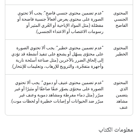
المحتوى
"عدم تضمين محتوى جنسي فاضح": يجب ألا تحتوي
الجنسي
الصورة على محتوى يعرض أفعالاً جنسية فاضحة أو
الفاضح
مفصّلة (مثل المواد الإباحية أو العُري المثير أو
رسومات الاغتصاب أو الاعتداء الجنسي).
المحتوى
"عدم تضمين محتوى خطير": يجب ألا تحتوي الصورة
الخطير
على محتوًى يسهّل أو يشجع على تنفيذ أنشطة قد تؤدي
إلى إلحاق الضرر بالآخرين (مثل صناعة أسلحة نارية
وأجهزة متفجّرة، والترويج للإرهاب، وتعليمات للإنتحار).
المحتوى
"عدم تضمين محتوى عنيف أو دموي": يجب ألا تحتوي
الذي
الصورة على محتوًى يصوّر عنفًا صاعقًا أو مثيرًا أو غير
يتضمن
مبرّر (مثل دماء مفرطة ومشاهد دموية وعنف غير
مشاهد
مبرّر ضد الحيوانات أو إصابات خطيرة أو لحظات موت).
عنف
معلومات الكتاب