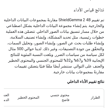
نتائج قياس الأداء
تم تقييم ShieldGemma 2 4B مقارنةً بمجموعات البيانات الداخلية
والخارجية. يتم إنشاء مجموعة البيانات الداخلية بشكل اصطناعي
من خلال مسار تنسيق بيانات الصور الداخلي. تتضمّن هذه العملية
خطوات رئيسية، مثل تحديد المشكلة، وإنشاء تصنيف السلامة،
وإنشاء طلبات بحث عن الصور، وإنشاء الصور، وتحليل السمات،
والتحقّق من جودة التصنيفات، وغير ذلك. لدينا حوالي 500 مثال
لكل سياسة من سياسات الضرر. وبلغت النسبة المئوية للنتائج
الإيجابية 39% و67% و32% للمحتوى الجنسي والمحتوى الخطير
والعنف على التوالي. سننشر أيضًا ملفًا فنيًا يتضمّن تقييمات
مقارنةً بمجموعات بيانات خارجية.
نتائج تقييم الأداء الداخلي
محتوى جنسي
العنف 
الطراز
المحتوى الخطير
فاضح
الدموي