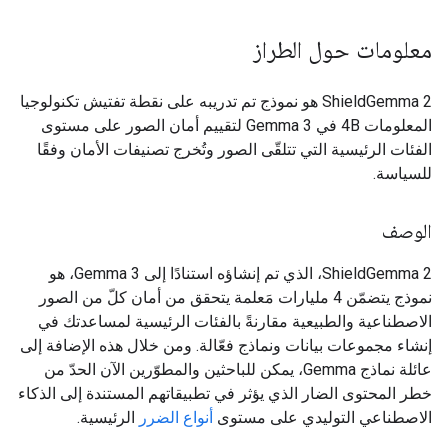
معلومات حول الطراز
ShieldGemma 2 هو نموذج تم تدريبه على نقطة تفتيش تكنولوجيا
المعلومات 4B في Gemma 3 لتقييم أمان الصور على مستوى
الفئات الرئيسية التي تتلقّى الصور وتُخرج تصنيفات الأمان وفقًا
للسياسة.
الوصف
‫ShieldGemma 2، الذي تم إنشاؤه استنادًا إلى Gemma 3، هو
نموذج يتضمّن 4 مليارات مَعلمة يتحقق من أمان كلّ من الصور
الاصطناعية والطبيعية مقارنةً بالفئات الرئيسية لمساعدتك في
إنشاء مجموعات بيانات ونماذج فعّالة. ومن خلال هذه الإضافة إلى
عائلة نماذج Gemma، يمكن للباحثين والمطوّرين الآن الحدّ من
خطر المحتوى الضار الذي يؤثر في تطبيقاتهم المستندة إلى الذكاء
الاصطناعي التوليدي على مستوى
أنواع الضرر
الرئيسية.