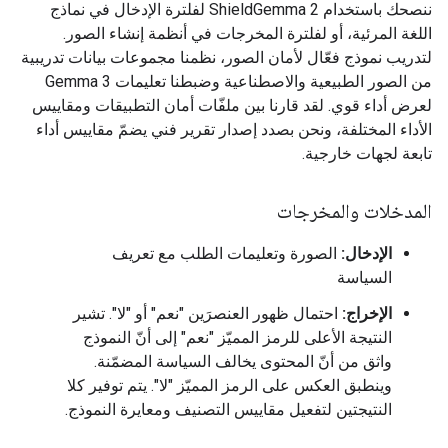
ننصحك باستخدام ShieldGemma 2 لفلترة الإدخال في نماذج
اللغة المرئية، أو لفلترة المخرجات في أنظمة إنشاء الصور.
لتدريب نموذج فعّال لأمان الصور، نظمنا مجموعات بيانات تدريبية
من الصور الطبيعية والاصطناعية وضبطنا تعليمات Gemma 3
لعرض أداء قوي. لقد قارنا بين ملفّات أمان التطبيقات ومقاييس
الأداء المختلفة، ونحن بصدد إصدار تقرير فني يضمّ مقاييس أداء
تابعة لجهات خارجية.
المدخلات والمخرجات
الإدخال:
الصورة وتعليمات الطلب مع تعريف
السياسة
الإخراج:
احتمال ظهور العنصرَين "نعم" أو "لا". تشير
النتيجة الأعلى للرمز المميّز "نعم" إلى أنّ النموذج
واثق من أنّ المحتوى يخالف السياسة المضمّنة.
وينطبق العكس على الرمز المميّز "لا". يتم توفير كلا
النتيجتين لتفعيل مقاييس التصنيف ومعايرة النموذج.