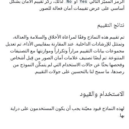
الرمز المميّز التالي
Yes
أو
No
. لذلك، ركّز تقييم الأمان بشكل
أساسي على عرض تقييمات أمان فعالة للصور.
نتائج التقييم
تم تقييم هذه النماذج وفقًا لمراعاة الأخلاق والسلامة والعدالة،
وتمتثل للإرشادات الداخلية. عند المقارنة بمقاييس الأداء، تم تعديل
مجموعات بيانات التقييم مراراً وتكراراً وموازنتها مع التصنيفات
المتنوعة. تم أيضًا تصنيف علامات أمان الصور من قِبل أشخاص
وفحصها بحثًا عن حالات الاستخدام التي لم يتمكّن النموذج من
رصدها، ما سمح لنا بالتحسين على جولات التقييم.
الاستخدام والقيود
لهذه النماذج قيود معيّنة يجب أن يكون المستخدمون على دراية
بها.