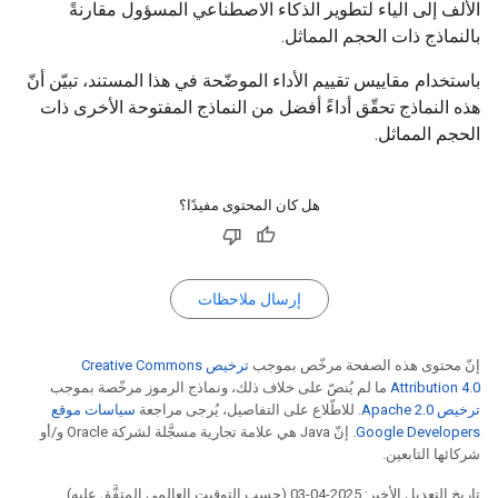
الألف إلى الياء لتطوير الذكاء الاصطناعي المسؤول مقارنةً
بالنماذج ذات الحجم المماثل.
باستخدام مقاييس تقييم الأداء الموضّحة في هذا المستند، تبيّن أنّ
هذه النماذج تحقّق أداءً أفضل من النماذج المفتوحة الأخرى ذات
الحجم المماثل.
هل كان المحتوى مفيدًا؟
إرسال ملاحظات
إنّ محتوى هذه الصفحة مرخّص بموجب
ترخيص Creative Commons
Attribution 4.0‏
ما لم يُنصّ على خلاف ذلك، ونماذج الرموز مرخّصة بموجب
ترخيص Apache 2.0‏
. للاطّلاع على التفاصيل، يُرجى مراجعة
سياسات موقع
Google Developers‏
. إنّ Java هي علامة تجارية مسجَّلة لشركة Oracle و/أو
شركائها التابعين.
تاريخ التعديل الأخير: 2025-04-03 (حسب التوقيت العالمي المتفَّق عليه)