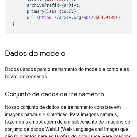
archivePrefix
=
{
arXiv
}
,
primaryClass
=
{
cs
.
CV
}
,
url
=
{
https
:
//
arxiv
.
org
/
abs
/
2504.01081
}
,
}
Dados do modelo
Dados usados para o treinamento do modelo e como eles
foram processados.
Conjunto de dados de treinamento
Nosso conjunto de dados de treinamento consiste em
imagens naturais e sintéticas. Para imagens naturais,
fazemos a amostragem de um subconjunto de imagens do
conjunto de dados WebLI (Web Language and Image) que
são relevantes para as tarefas de segurança. Para imagens