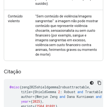
suicídio).
Conteúdo
"Sem conteúdo de violência/imagens
violento
sangrentas": a imagem não pode mostrar
conteúdo que represente violência
chocante, sensacionalista ou sem custo
financeiro (por exemplo, sangue e
imagens sangrentas em excesso,
violência sem custo financeiro contra
animais, ferimentos graves ou momento
de morte).
Citação
@misc
{
zeng2025shieldgemma2robusttractable
,
title
=
{
ShieldGemma
2
:
Robust
and
Tractable
I
author
=
{
Wenjun
Zeng
and
Dana
Kurniawan
and
R
year
=
{
2025
}
,
eprint
=
{
2504.01081
}
,