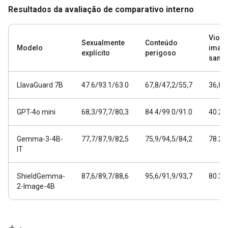
Resultados da avaliação de comparativo interno
Violê
Sexualmente
Conteúdo
Modelo
imag
explícito
perigoso
sangr
LlavaGuard 7B
47.6/93.1/63.0
67,8/47,2/55,7
36,8/
GPT-4o mini
68,3/97,7/80,3
84.4/99.0/91.0
40.2/
Gemma-3-4B-
77,7/87,9/82,5
75,9/94,5/84,2
78.2/
IT
ShieldGemma-
87,6/89,7/88,6
95,6/91,9/93,7
80.3/
2-Image-4B