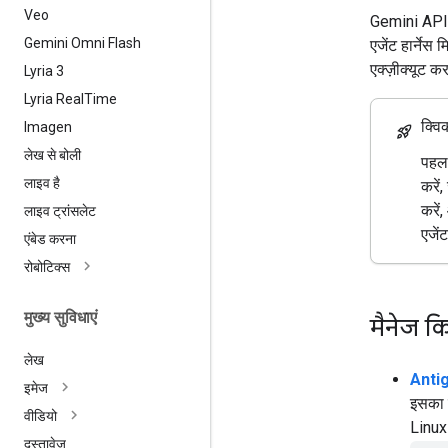
Veo
Gemini API स
Gemini Omni Flash
एजेंट हार्नेस
एक्ज़ीक्यूट क
Lyria 3
Lyria Real
Time
क्विक
Imagen
rocket_launch
लेख से बोली
पहला
लाइव है
करें,
करें
लाइव ट्रांसलेट
एजेंट
एंबेड करना
रोबोटिक्स
मुख्य सुविधाएं
मैनेज क
लेख
Antig
इमेज
इसका इ
वीडियो
Linux 
दस्तावेज़