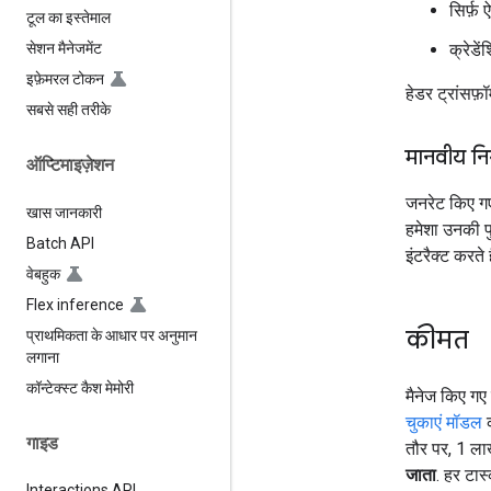
सिर्फ़
टूल का इस्तेमाल
क्रेडे
सेशन मैनेजमेंट
इफ़ेमरल टोकन
हेडर ट्रांसफ़ॉ
सबसे सही तरीके
मानवीय नि
ऑप्टिमाइज़ेशन
जनरेट किए गए 
खास जानकारी
हमेशा उनकी पु
Batch API
इंटरैक्ट करते है
वेबहुक
Flex inference
कीमत
प्राथमिकता के आधार पर अनुमान
लगाना
कॉन्टेक्स्ट कैश मेमोरी
मैनेज किए गए
चुकाएं मॉडल
क
गाइड
तौर पर, 1 लाख
जाता
. हर टास
Interactions API