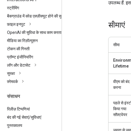
उपलब्ध हैं. इ
स्ट्रीमिंग
बैकग्राउंड में कोड एक्ज़ीक्यूट होने की सुविधा
सीमाएं
फ़ाइल इनपुट
Open
AI की सुविधा के साथ काम करता है
मीडिया का रिज़ॉल्यूशन
सीमा
टोकन की गिनती
प्रॉम्प्ट इंजीनियरिंग
Environm
लॉग और डेटासेट
Lifetime
सुरक्षा
वीएम को बंद
फ़्रेमवर्क
करना
संसाधन
पहले से इंस्
किया गया
रिलीज़ टिप्पणियां
सॉफ़्टवेयर
बंद की गई सेवाएं
/
सुविधाएं
पुस्तकालय
ज़्यादा से ज़्य