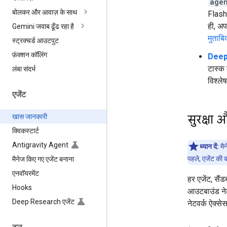
age
बोलकर और आवाज़ के साथ
Flash
ही, अप
Gemini जवाब ढूँढ रहा है
मुताबि
स्ट्रक्चर्ड आउटपुट
फ़ंक्शन कॉलिंग
Deep
टास्क 
लंबा संदर्भ
विश्ले
एजेंट
सुरक्षा
खास जानकारी
क्विकस्टार्ट
Antigravity Agent
ध्यान दें:
मैन
पहले, एजेंट की क
मैनेज किए गए एजेंट बनाना
एनवॉयरमेंट
हर एजेंट, सैं
Hooks
आउटबाउंड नेटव
Deep Research एजेंट
नेटवर्क ऐक्स