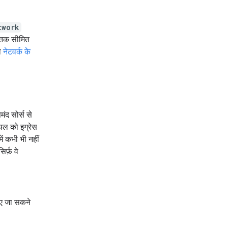
twork
न तक सीमित
ा
नेटवर्क के
मंद सोर्स से
ियल को इग्रेस
में कभी भी नहीं
र्फ़ वे
िए जा सकने