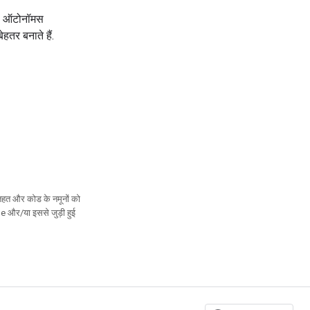
के, ऑटोनॉमस
हतर बनाते हैं.
तहत और कोड के नमूनों को
le और/या इससे जुड़ी हुई