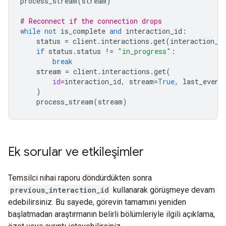
process_stream
(
stream
)
# Reconnect if the connection drops
while
not
is_complete
and
interaction_id
:
status
=
client
.
interactions
.
get
(
interaction_i
if
status
.
status
!=
"in_progress"
:
break
stream
=
client
.
interactions
.
get
(
id
=
interaction_id
,
stream
=
True
,
last_event
)
process_stream
(
stream
)
Ek sorular ve etkileşimler
Temsilci nihai raporu döndürdükten sonra
previous_interaction_id
kullanarak görüşmeye devam
edebilirsiniz. Bu sayede, görevin tamamını yeniden
başlatmadan araştırmanın belirli bölümleriyle ilgili açıklama,