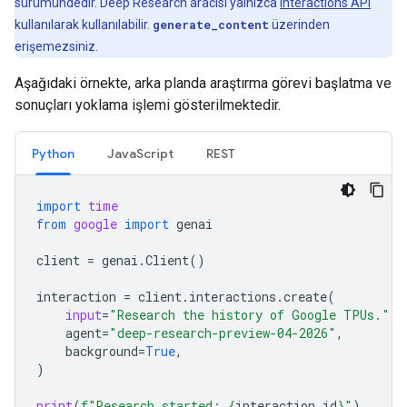
sürümündedir. Deep Research aracısı yalnızca
Interactions API
kullanılarak kullanılabilir.
generate_content
üzerinden
erişemezsiniz.
Aşağıdaki örnekte, arka planda araştırma görevi başlatma ve
sonuçları yoklama işlemi gösterilmektedir.
Python
JavaScript
REST
import
time
from
google
import
genai
client
=
genai
.
Client
()
interaction
=
client
.
interactions
.
create
(
input
=
"Research the history of Google TPUs."
,
agent
=
"deep-research-preview-04-2026"
,
background
=
True
,
)
print
(
f
"Research started: 
{
interaction
.
id
}
"
)