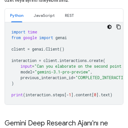
özet veya ayrıntı isteyebilirsiniz.
Python
JavaScript
REST
import
time
from
google
import
genai
client
=
genai
.
Client
()
interaction
=
client
.
interactions
.
create
(
input
=
"Can you elaborate on the second point i
model
=
"gemini-3.1-pro-preview"
,
previous_interaction_id
=
"COMPLETED_INTERACTION
)
print
(
interaction
.
steps
[
-
1
]
.
content
[
0
]
.
text
)
Gemini Deep Research Ajanı'nı ne