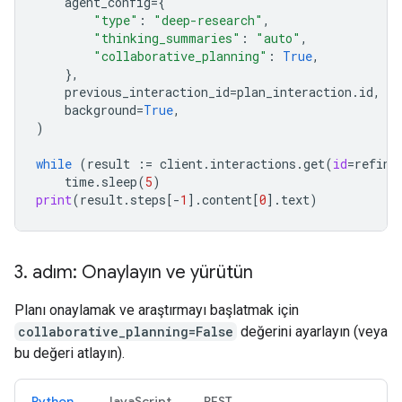
agent_config
=
{
"type"
:
"deep-research"
,
"thinking_summaries"
:
"auto"
,
"collaborative_planning"
:
True
,
},
previous_interaction_id
=
plan_interaction
.
id
,
background
=
True
,
)
while
(
result
:=
client
.
interactions
.
get
(
id
=
refine
time
.
sleep
(
5
)
print
(
result
.
steps
[
-
1
]
.
content
[
0
]
.
text
)
3
.
adım: Onaylayın ve yürütün
Planı onaylamak ve araştırmayı başlatmak için
collaborative_planning=False
değerini ayarlayın (veya
bu değeri atlayın).
Python
JavaScript
REST