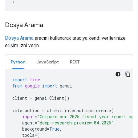
)
Dosya Arama
Dosya Arama
aracını kullanarak aracıya kendi verilerinize
erişim izni verin.
Python
JavaScript
REST
import
time
from
google
import
genai
client
=
genai
.
Client
()
interaction
=
client
.
interactions
.
create
(
input
=
"Compare our 2025 fiscal year report aga
agent
=
"deep-research-preview-04-2026"
,
background
=
True
,
tools
=
[