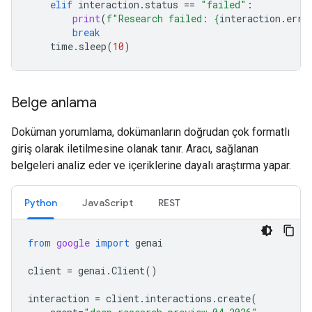
elif
interaction
.
status
==
"failed"
:
print
(
f
"Research failed: 
{
interaction
.
erro
break
time
.
sleep
(
10
)
Belge anlama
Doküman yorumlama, dokümanların doğrudan çok formatlı
giriş olarak iletilmesine olanak tanır. Aracı, sağlanan
belgeleri analiz eder ve içeriklerine dayalı araştırma yapar.
Python
JavaScript
REST
from
google
import
genai
client
=
genai
.
Client
()
interaction
=
client
.
interactions
.
create
(