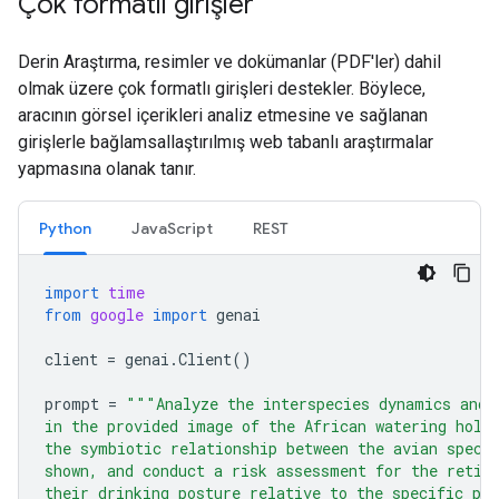
Çok formatlı girişler
Derin Araştırma, resimler ve dokümanlar (PDF'ler) dahil
olmak üzere çok formatlı girişleri destekler. Böylece,
aracının görsel içerikleri analiz etmesine ve sağlanan
girişlerle bağlamsallaştırılmış web tabanlı araştırmalar
yapmasına olanak tanır.
Python
JavaScript
REST
import
time
from
google
import
genai
client
=
genai
.
Client
()
prompt
=
"""Analyze the interspecies dynamics and 
in the provided image of the African watering hole
the symbiotic relationship between the avian speci
shown, and conduct a risk assessment for the retic
their drinking posture relative to the specific pre