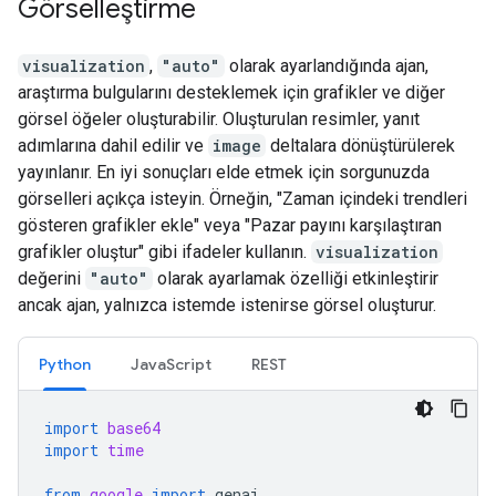
Görselleştirme
visualization
,
"auto"
olarak ayarlandığında ajan,
araştırma bulgularını desteklemek için grafikler ve diğer
görsel öğeler oluşturabilir. Oluşturulan resimler, yanıt
adımlarına dahil edilir ve
image
deltalara dönüştürülerek
yayınlanır. En iyi sonuçları elde etmek için sorgunuzda
görselleri açıkça isteyin. Örneğin, "Zaman içindeki trendleri
gösteren grafikler ekle" veya "Pazar payını karşılaştıran
grafikler oluştur" gibi ifadeler kullanın.
visualization
değerini
"auto"
olarak ayarlamak özelliği etkinleştirir
ancak ajan, yalnızca istemde istenirse görsel oluşturur.
Python
JavaScript
REST
import
base64
import
time
from
google
import
genai