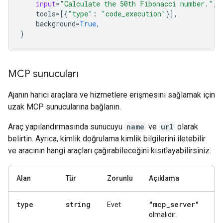
input
=
"Calculate the 50th Fibonacci number."
,
tools
=
[{
"type"
:
"code_execution"
}],
background
=
True
,
)
MCP sunucuları
Ajanın harici araçlara ve hizmetlere erişmesini sağlamak için
uzak MCP sunucularına bağlanın.
Araç yapılandırmasında sunucuyu
name
ve
url
olarak
belirtin. Ayrıca, kimlik doğrulama kimlik bilgilerini iletebilir
ve aracının hangi araçları çağırabileceğini kısıtlayabilirsiniz.
Alan
Tür
Zorunlu
Açıklama
type
string
"mcp
_
server"
Evet
olmalıdır.