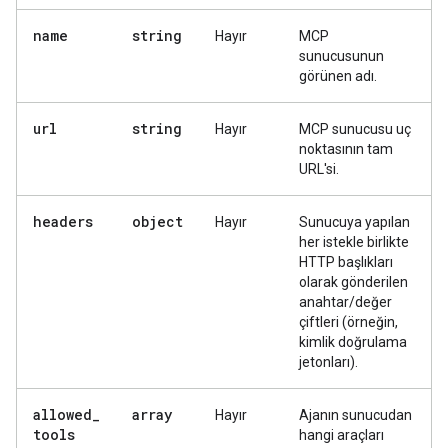
name
string
Hayır
MCP
sunucusunun
görünen adı.
url
string
Hayır
MCP sunucusu uç
noktasının tam
URL'si.
headers
object
Hayır
Sunucuya yapılan
her istekle birlikte
HTTP başlıkları
olarak gönderilen
anahtar/değer
çiftleri (örneğin,
kimlik doğrulama
jetonları).
allowed
_
array
Hayır
Ajanın sunucudan
tools
hangi araçları