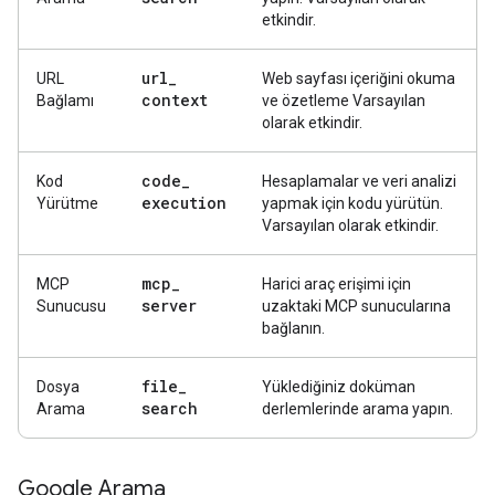
etkindir.
url
_
URL
Web sayfası içeriğini okuma
context
Bağlamı
ve özetleme Varsayılan
olarak etkindir.
code
_
Kod
Hesaplamalar ve veri analizi
execution
Yürütme
yapmak için kodu yürütün.
Varsayılan olarak etkindir.
mcp
_
MCP
Harici araç erişimi için
server
Sunucusu
uzaktaki MCP sunucularına
bağlanın.
file
_
Dosya
Yüklediğiniz doküman
search
Arama
derlemlerinde arama yapın.
Google Arama