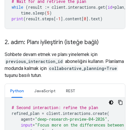
# Wait for and retrieve the plan
while
(
result
:=
client
.
interactions
.
get
(
id
=
plan_i
time
.
sleep
(
5
)
print
(
result
.
steps
[
-
1
]
.
content
[
0
]
.
text
)
2
.
adım: Planı iyileştirin (isteğe bağlı)
Sohbete devam etmek ve planı yinelemek için
previous_interaction_id
aboneliğini kullanın. Planlama
modunda kalmak için
collaborative_planning=True
tuşunu basılı tutun.
Python
JavaScript
REST
# Second interaction: refine the plan
refined_plan
=
client
.
interactions
.
create
(
agent
=
"deep-research-preview-04-2026"
,
input
=
"Focus more on the differences between G