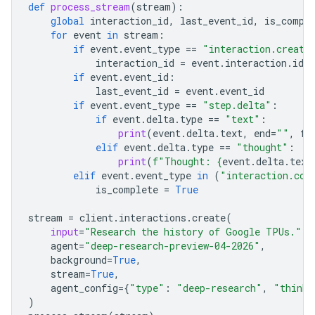
def
process_stream
(
stream
):
global
interaction_id
,
last_event_id
,
is_compl
for
event
in
stream
:
if
event
.
event_type
==
"interaction.create
interaction_id
=
event
.
interaction
.
id
if
event
.
event_id
:
last_event_id
=
event
.
event_id
if
event
.
event_type
==
"step.delta"
:
if
event
.
delta
.
type
==
"text"
:
print
(
event
.
delta
.
text
,
end
=
""
,
fl
elif
event
.
delta
.
type
==
"thought"
:
print
(
f
"Thought: 
{
event
.
delta
.
text
elif
event
.
event_type
in
(
"interaction.com
is_complete
=
True
stream
=
client
.
interactions
.
create
(
input
=
"Research the history of Google TPUs."
,
agent
=
"deep-research-preview-04-2026"
,
background
=
True
,
stream
=
True
,
agent_config
=
{
"type"
:
"deep-research"
,
"thinki
)