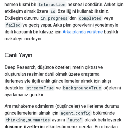
hemen kısmi bir
Interaction
nesnesi döndürür. Anket için
etkileşim almak üzere
id
özelliğini kullanabilirsiniz.
Etkileşim durumu
in_progress
'dan
completed
veya
failed
'ye geçiş yapar. Arka plan görevlerini yönetmeyle
ilgili kapsamlı bir kılavuz için
Arka planda yürütme
başlıklı
makaleyi inceleyin.
Canlı Yayın
Deep Research, düşünce özetleri, metin çıktısı ve
oluşturulan resimler dahil olmak üzere araştırma
ilerlemesiyle ilgili anlık güncellemeler almak için akışı
destekler.
stream=True
ve
background=True
öğelerini
ayarlamanız gerekir.
Ara muhakeme adımlarını (düşünceler) ve ilerleme durumu
güncellemelerini almak için
agent_config
bölümünde
thinking_summaries
ayarını
"auto"
olarak belirleyerek
düşünce özetlerini
etkinleştirmeniz gerekir. Bu olmadan