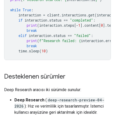
while
True
:
interaction
=
client
.
interactions
.
get
(
interact
if
interaction
.
status
==
"completed"
:
print
(
interaction
.
steps
[
-
1
]
.
content
[
0
]
.
tex
break
elif
interaction
.
status
==
"failed"
:
print
(
f
"Research failed: 
{
interaction
.
erro
break
time
.
sleep
(
10
)
Desteklenen sürümler
Deep Research aracısı iki sürümde sunulur:
Deep Research
(
deep-research-preview-04-
2026
): Hız ve verimlilik için tasarlanmıştır. İstemci
kullanıcı arayüzüne geri aktarılmak için idealdir.