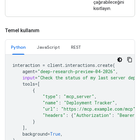
çağırabileceğini
kısıtlayın.
Temel kullanım
Python
JavaScript
REST
interaction
=
client
.
interactions
.
create
(
agent
=
"deep-research-preview-04-2026"
,
input
=
"Check the status of my last server depl
tools
=
[
{
"type"
:
"mcp_server"
,
"name"
:
"Deployment Tracker"
,
"url"
:
"https://mcp.example.com/mcp"
,
"headers"
:
{
"Authorization"
:
"Bearer m
}
],
background
=
True
,