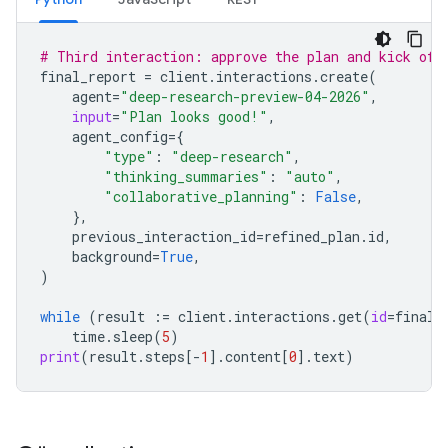
# Third interaction: approve the plan and kick off
final_report
=
client
.
interactions
.
create
(
agent
=
"deep-research-preview-04-2026"
,
input
=
"Plan looks good!"
,
agent_config
=
{
"type"
:
"deep-research"
,
"thinking_summaries"
:
"auto"
,
"collaborative_planning"
:
False
,
},
previous_interaction_id
=
refined_plan
.
id
,
background
=
True
,
)
while
(
result
:=
client
.
interactions
.
get
(
id
=
final_
time
.
sleep
(
5
)
print
(
result
.
steps
[
-
1
]
.
content
[
0
]
.
text
)