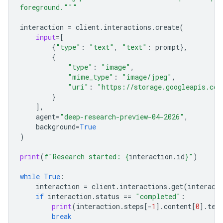
foreground."""
interaction
=
client
.
interactions
.
create
(
input
=
[
{
"type"
:
"text"
,
"text"
:
prompt
},
{
"type"
:
"image"
,
"mime_type"
:
"image/jpeg"
,
"uri"
:
"https://storage.googleapis.com
}
],
agent
=
"deep-research-preview-04-2026"
,
background
=
True
)
print
(
f
"Research started: 
{
interaction
.
id
}
"
)
while
True
:
interaction
=
client
.
interactions
.
get
(
interact
if
interaction
.
status
==
"completed"
:
print
(
interaction
.
steps
[
-
1
]
.
content
[
0
]
.
tex
break