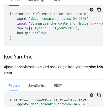
Python
JavaScript
REST
interaction
=
client
.
interactions
.
create
(
agent
=
"deep-research-preview-04-2026"
,
input
=
"Summarize the content of https://www.wi
tools
=
[{
"type"
:
"url_context"
}],
background
=
True
,
)
Kod Yürütme
Ajanın hesaplamalar ve veri analizi için kod yürütmesine izin
verin:
Python
JavaScript
REST
interaction
=
client
.
interactions
.
create
(
agent
=
"deep-research-preview-04-2026"
,