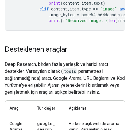
print
(
content_item
.
text
)
elif
content_item
.
type
==
"image"
and
image_bytes
=
base64
.
b64decode
(
con
print
(
f
"Received image: 
{
len
(
image
Desteklenen araçlar
Deep Research, birden fazla yerleşik ve harici aracı
destekler. Varsayılan olarak (
tools
parametresi
sağlanmadığında) aracı, Google Arama, URL Bağlamı ve Kod
Yürütme'ye erişebilir. Ajanın yeteneklerini kısıtlamak veya
genişletmek için araçları açıkça belirtebilirsiniz.
Araç
Tür değeri
Açıklama
google
_
Google
Herkese açık web'de arama
search
Arama
yapın. Varsayılan olarak