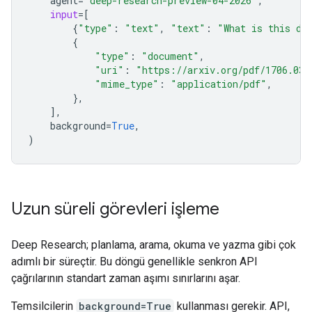
agent
=
"deep-research-preview-04-2026"
,
input
=
[
{
"type"
:
"text"
,
"text"
:
"What is this do
{
"type"
:
"document"
,
"uri"
:
"https://arxiv.org/pdf/1706.037
"mime_type"
:
"application/pdf"
,
},
],
background
=
True
,
)
Uzun süreli görevleri işleme
Deep Research; planlama, arama, okuma ve yazma gibi çok
adımlı bir süreçtir. Bu döngü genellikle senkron API
çağrılarının standart zaman aşımı sınırlarını aşar.
Temsilcilerin
background=True
kullanması gerekir. API,