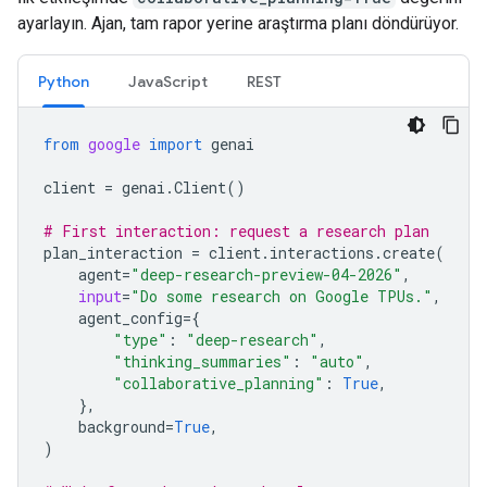
ayarlayın. Ajan, tam rapor yerine araştırma planı döndürüyor.
Python
JavaScript
REST
from
google
import
genai
client
=
genai
.
Client
()
# First interaction: request a research plan
plan_interaction
=
client
.
interactions
.
create
(
agent
=
"deep-research-preview-04-2026"
,
input
=
"Do some research on Google TPUs."
,
agent_config
=
{
"type"
:
"deep-research"
,
"thinking_summaries"
:
"auto"
,
"collaborative_planning"
:
True
,
},
background
=
True
,
)