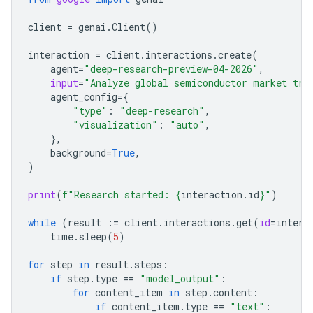
client
=
genai
.
Client
()
interaction
=
client
.
interactions
.
create
(
agent
=
"deep-research-preview-04-2026"
,
input
=
"Analyze global semiconductor market tre
agent_config
=
{
"type"
:
"deep-research"
,
"visualization"
:
"auto"
,
},
background
=
True
,
)
print
(
f
"Research started: 
{
interaction
.
id
}
"
)
while
(
result
:=
client
.
interactions
.
get
(
id
=
intera
time
.
sleep
(
5
)
for
step
in
result
.
steps
:
if
step
.
type
==
"model_output"
:
for
content_item
in
step
.
content
:
if
content_item
.
type
==
"text"
: