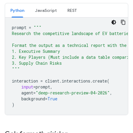
Python
JavaScript
REST
prompt
=
"""
Research the competitive landscape of EV batteries
Format the output as a technical report with the f
1. Executive Summary
2. Key Players (Must include a data table comparin
3. Supply Chain Risks
"""
interaction
=
client
.
interactions
.
create
(
input
=
prompt
,
agent
=
"deep-research-preview-04-2026"
,
background
=
True
)