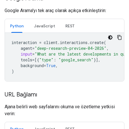
Google Arama'yı tek araç olarak açıkça etkinleştirin:
Python
JavaScript
REST
interaction
=
client
.
interactions
.
create
(
agent
=
"deep-research-preview-04-2026"
,
input
=
"What are the latest developments in qua
tools
=
[{
"type"
:
"google_search"
}],
background
=
True
,
)
URL Bağlamı
Ajana belirli web sayfalarını okuma ve özetleme yetkisi
verin: