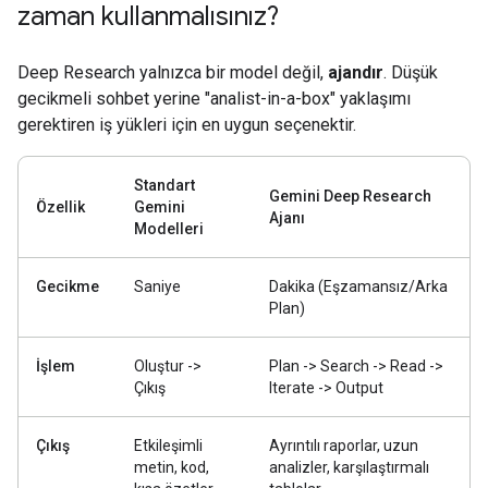
zaman kullanmalısınız?
Deep Research yalnızca bir model değil,
ajandır
. Düşük
gecikmeli sohbet yerine "analist-in-a-box" yaklaşımı
gerektiren iş yükleri için en uygun seçenektir.
Standart
Gemini Deep Research
Özellik
Gemini
Ajanı
Modelleri
Gecikme
Saniye
Dakika (Eşzamansız/Arka
Plan)
İşlem
Oluştur ->
Plan -> Search -> Read ->
Çıkış
Iterate -> Output
Çıkış
Etkileşimli
Ayrıntılı raporlar, uzun
metin, kod,
analizler, karşılaştırmalı