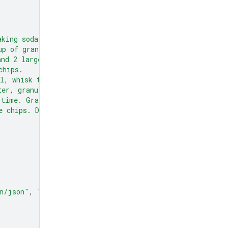
aking soda,
up of granulated sugar,
and 2 large eggs.
chips.
l, whisk together the flour,
ter, granulated sugar, and brown sugar
 time. Gradually beat in the dry
e chips. Drop by rounded tablespoons
n/json"
,
"schema"
:
Recipe
.
model_json_schema
()}},