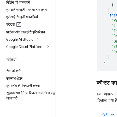
बिलिंग की जानकारी
}
],
एपीआई से जुड़ी समस्या हल करना
"ins
एपीआई से जुड़ी गड़बड़ियां
"P
स्टेटस
"I
"I
पार्टनर और लाइब्रेरी इंटिग्रेशन
"B
Google AI Studio
"G
"S
Google Cloud Platform
"D
]
नीतियां
}
सेवा की शर्तें
उपलब्ध क्षेत्र
कॉन्टेंट क
बुरे बर्ताव की निगरानी करना
सुझाव
/
राय देने या शिकायत करने से जुड़ी
इस उदाहरण में
जानकारी
दिखाया गया है
Python