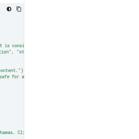
t is considered spam."
)
tion"
,
"other"
]
=
Field
(
description
=
"The type of spam."
content."
)
safe for all audiences."
)
hamas. Click here to claim your prize: www.definitely-n