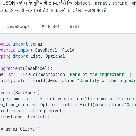
ं, JSON स्कीमा के बुनियादी टाइप, जैसे कि
object
,
array
,
string
, औ
रके, टेक्स्ट से स्ट्रक्चर्ड डेटा निकालने का तरीका बताया गया है.
JavaScript
ऐप पर जाएं
REST
oogle
import
genai
ydantic
import
BaseModel
,
Field
yping
import
List
,
Optional
Ingredient
(
BaseModel
):
me
:
str
=
Field
(
description
=
"Name of the ingredient."
)
antity
:
str
=
Field
(
description
=
"Quantity of the ingredi
Recipe
(
BaseModel
):
cipe_name
:
str
=
Field
(
description
=
"The name of the rec
ep_time_minutes
:
Optional
[
int
]
=
Field
(
description
=
"Opt
gredients
:
List
[
Ingredient
]
structions
:
List
[
str
]
=
genai
.
Client
()