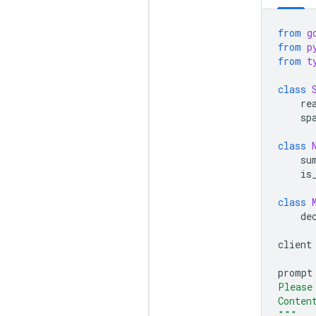
from
g
from
p
from
t
class
re
sp
class
su
is
class
de
client
prompt
Please
Conten
"""