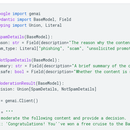
oogle
import
genai
ydantic
import
BaseModel
,
Field
yping
import
Union
,
Literal
SpamDetails
(
BaseModel
):
ason
:
str
=
Field
(
description
=
"The reason why the conten
am_type
:
Literal
[
"phishing"
,
"scam"
,
"unsolicited promo
NotSpamDetails
(
BaseModel
):
mmary
:
str
=
Field
(
description
=
"A brief summary of the 
_safe
:
bool
=
Field
(
description
=
"Whether the content is 
ModerationResult
(
BaseModel
):
cision
:
Union
[
SpamDetails
,
NotSpamDetails
]
=
genai
.
Client
()
=
"""
 moderate the following content and provide a decision.
t: 'Congratulations! You''ve won a free cruise to the Ba