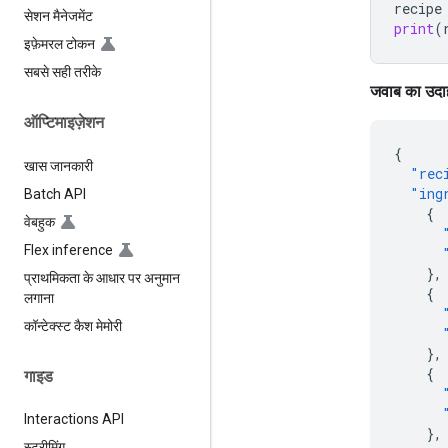
recipe
सेशन मैनेजमेंट
print
(
इफ़ेमरल टोकन
सबसे सही तरीके
जवाब का उदा
ऑप्टिमाइज़ेशन
{
खास जानकारी
"rec
"ing
Batch API
{
वेबहुक
Flex inference
},
प्राथमिकता के आधार पर अनुमान
{
लगाना
कॉन्टेक्स्ट कैश मेमोरी
},
{
गाइड
Interactions API
},
स्ट्रीमिंग