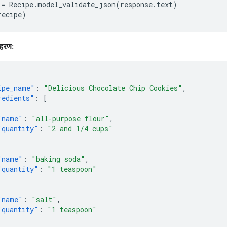
=
Recipe
.
model_validate_json
(
response
.
text
)
recipe
)
हरण:
ipe_name"
:
"Delicious Chocolate Chip Cookies"
,
redients"
:
[
"name"
:
"all-purpose flour"
,
"quantity"
:
"2 and 1/4 cups"
"name"
:
"baking soda"
,
"quantity"
:
"1 teaspoon"
"name"
:
"salt"
,
"quantity"
:
"1 teaspoon"