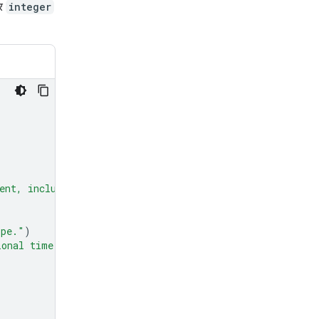
र
integer
ent, including units."
)
ipe."
)
ional time in minutes to prepare the recipe."
)