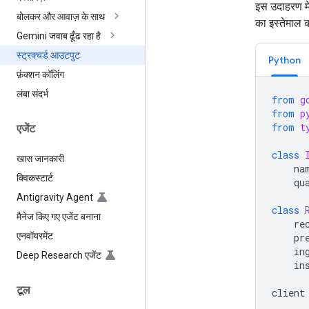
इस उदाहरण मे
बोलकर और आवाज़ के साथ
का इस्तेमाल क
Gemini जवाब ढूँढ रहा है
स्ट्रक्चर्ड आउटपुट
Python
फ़ंक्शन कॉलिंग
लंबा संदर्भ
from
g
from
p
from
t
एजेंट
class
खास जानकारी
na
क्विकस्टार्ट
qu
Antigravity Agent
class
मैनेज किए गए एजेंट बनाना
re
एनवॉयरमेंट
pr
in
Deep Research एजेंट
in
टूल
client