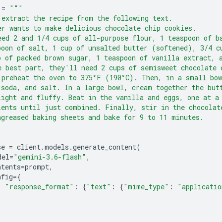
=
"""
 extract the recipe from the following text.
er wants to make delicious chocolate chip cookies.
eed 2 and 1/4 cups of all-purpose flour, 1 teaspoon of b
poon of salt, 1 cup of unsalted butter (softened), 3/4 c
p of packed brown sugar, 1 teaspoon of vanilla extract, 
e best part, they'll need 2 cups of semisweet chocolate 
 preheat the oven to 375°F (190°C). Then, in a small bow
 soda, and salt. In a large bowl, cream together the but
light and fluffy. Beat in the vanilla and eggs, one at a
ients until just combined. Finally, stir in the chocolat
ngreased baking sheets and bake for 9 to 11 minutes.
se
=
client
.
models
.
generate_content
(
del
=
"gemini-3.6-flash"
,
ntents
=
prompt
,
nfig
=
{
"response_format"
:
{
"text"
:
{
"mime_type"
:
"applicatio