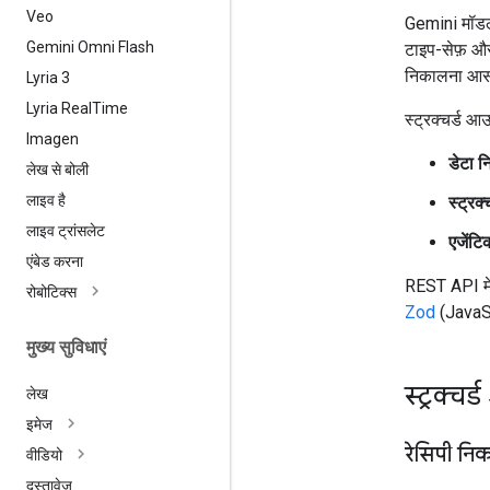
Veo
Gemini मॉडल 
Gemini Omni Flash
टाइप-सेफ़ और 
निकालना आसा
Lyria 3
Lyria Real
Time
स्ट्रक्चर्ड आ
Imagen
डेटा 
लेख से बोली
लाइव है
स्ट्रक
लाइव ट्रांसलेट
एजेंटिक
एंबेड करना
REST API म
रोबोटिक्स
Zod
(JavaSc
मुख्य सुविधाएं
स्ट्रक्च
लेख
इमेज
रेसिपी नि
वीडियो
दस्तावेज़