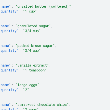
"name"
:
"unsalted butter (softened)"
,
"quantity"
:
"1 cup"
"name"
:
"granulated sugar"
,
"quantity"
:
"3/4 cup"
"name"
:
"packed brown sugar"
,
"quantity"
:
"3/4 cup"
"name"
:
"vanilla extract"
,
"quantity"
:
"1 teaspoon"
"name"
:
"large eggs"
,
"quantity"
:
"2"
"name"
:
"semisweet chocolate chips"
,
"quantity"
:
"2 cups"