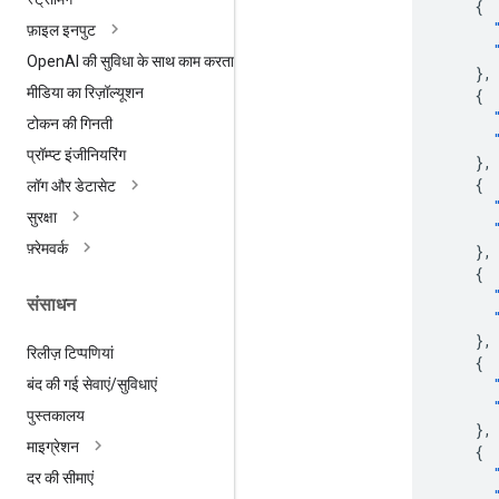
{
फ़ाइल इनपुट
Open
AI की सुविधा के साथ काम करता है
},
मीडिया का रिज़ॉल्यूशन
{
टोकन की गिनती
प्रॉम्प्ट इंजीनियरिंग
},
{
लॉग और डेटासेट
सुरक्षा
फ़्रेमवर्क
},
{
संसाधन
},
रिलीज़ टिप्पणियां
{
बंद की गई सेवाएं
/
सुविधाएं
पुस्तकालय
},
माइग्रेशन
{
दर की सीमाएं