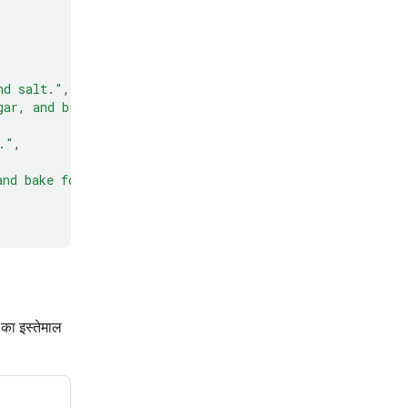
nd salt."
,
gar, and brown sugar until light and fluffy."
,
."
,
and bake for 9 to 11 minutes."
का इस्तेमाल