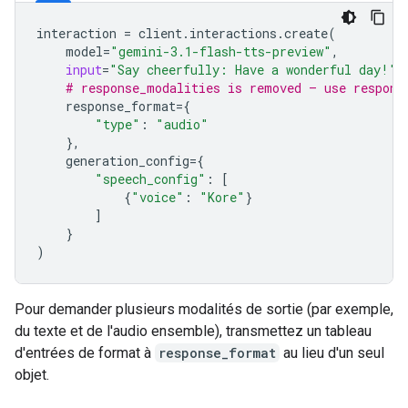
interaction
=
client
.
interactions
.
create
(
model
=
"gemini-3.1-flash-tts-preview"
,
input
=
"Say cheerfully: Have a wonderful day!"
,
# response_modalities is removed — use respons
response_format
=
{
"type"
:
"audio"
},
generation_config
=
{
"speech_config"
:
[
{
"voice"
:
"Kore"
}
]
}
)
Pour demander plusieurs modalités de sortie (par exemple,
du texte et de l'audio ensemble), transmettez un tableau
d'entrées de format à
response_format
au lieu d'un seul
objet.