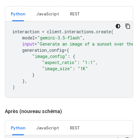
Python
JavaScript
REST
interaction
=
client
.
interactions
.
create
(
model
=
"gemini-3.5-flash"
,
input
=
"Generate an image of a sunset over the 
generation_config
=
{
"image_config"
:
{
"aspect_ratio"
:
"1:1"
,
"image_size"
:
"1K"
}
},
)
Après (nouveau schéma)
Python
JavaScript
REST