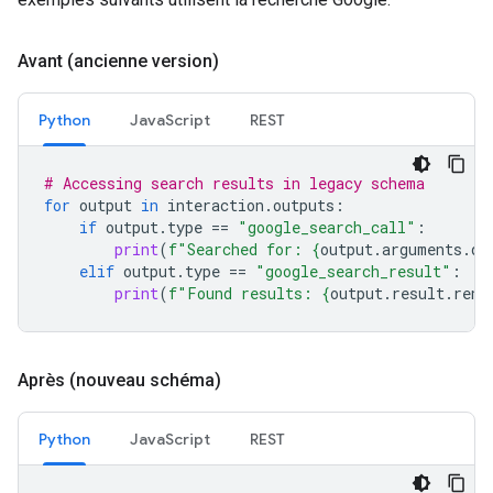
Avant (ancienne version)
Python
JavaScript
REST
# Accessing search results in legacy schema
for
output
in
interaction
.
outputs
:
if
output
.
type
==
"google_search_call"
:
print
(
f
"Searched for: 
{
output
.
arguments
.
qu
elif
output
.
type
==
"google_search_result"
:
print
(
f
"Found results: 
{
output
.
result
.
rend
Après (nouveau schéma)
Python
JavaScript
REST