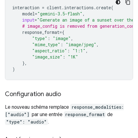
interaction
=
client
.
interactions
.
create
(
model
=
"gemini-3.5-flash"
,
input
=
"Generate an image of a sunset over the 
# image_config is removed from generation_conf
response_format
=
{
"type"
:
"image"
,
"mime_type"
:
"image/jpeg"
,
"aspect_ratio"
:
"1:1"
,
"image_size"
:
"1K"
},
)
Configuration audio
Le nouveau schéma remplace
response_modalities:
["audio"]
par une entrée
response_format
de
"type": "audio"
.