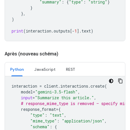
"summary"
:
{
"type"
:
"string"
}
}
},
)
print
(
interaction
.
outputs
[
-
1
]
.
text
)
Après (nouveau schéma)
Python
JavaScript
REST
interaction
=
client
.
interactions
.
create
(
model
=
"gemini-3.5-flash"
,
input
=
"Summarize this article."
,
# response_mime_type is removed — specify mime
response_format
=
{
"type"
:
"text"
,
"mime_type"
:
"application/json"
,
"schema"
:
{