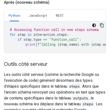
Après (nouveau schéma)
Python
JavaScript
REST
# Accessing function call in new steps schema
for
step
in
interaction
.
steps
:
if
step
.
type
==
"function_call"
:
print
(
f
"Calling 
{
step
.
name
}
 with 
{
step
.
arg
Outils côté serveur
Les outils côté serveur (comme la recherche Google ou
l'exécution de code) génèrent désormais des types
d'étapes spécifiques dans le tableau
steps
. Alors que
l'ancien schéma renvoyait ces opérations en tant que types
de contenu spécifiques dans le tableau
outputs
, le
nouveau schéma les déplace dans le tableau
steps
. Les
exemples suivants utilisent la recherche Google.