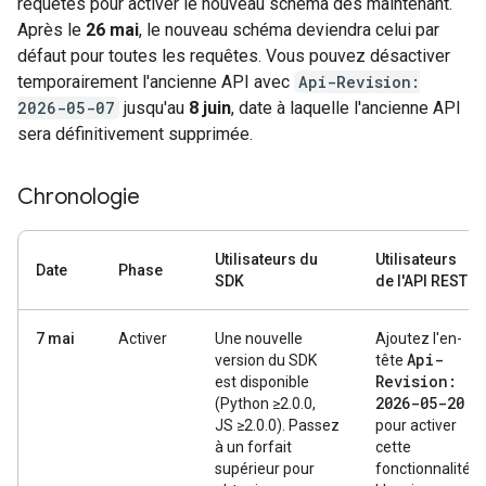
requêtes pour activer le nouveau schéma dès maintenant.
Après le
26 mai
, le nouveau schéma deviendra celui par
défaut pour toutes les requêtes. Vous pouvez désactiver
temporairement l'ancienne API avec
Api-Revision:
2026-05-07
jusqu'au
8 juin
, date à laquelle l'ancienne API
sera définitivement supprimée.
Chronologie
Utilisateurs du
Utilisateurs
Date
Phase
SDK
de l'API REST
7 mai
Activer
Une nouvelle
Ajoutez l'en-
Api-
version du SDK
tête
Revision:
est disponible
2026-05-20
(Python ≥2.0.0,
JS ≥2.0.0). Passez
pour activer
à un forfait
cette
supérieur pour
fonctionnalité.