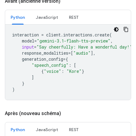
Avant (ancienne version)
Python
JavaScript
REST
interaction
=
client
.
interactions
.
create
(
model
=
"gemini-3.1-flash-tts-preview"
,
input
=
"Say cheerfully: Have a wonderful day!"
,
response_modalities
=
[
"audio"
],
generation_config
=
{
"speech_config"
:
[
{
"voice"
:
"Kore"
}
]
}
)
Après (nouveau schéma)
Python
JavaScript
REST