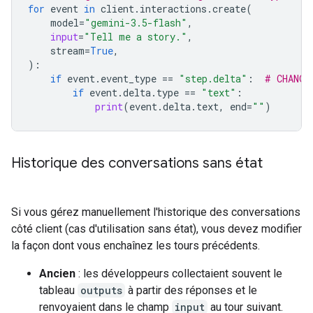
for
event
in
client
.
interactions
.
create
(
model
=
"gemini-3.5-flash"
,
input
=
"Tell me a story."
,
stream
=
True
,
):
if
event
.
event_type
==
"step.delta"
:
# CHANGE
if
event
.
delta
.
type
==
"text"
:
print
(
event
.
delta
.
text
,
end
=
""
)
Historique des conversations sans état
Si vous gérez manuellement l'historique des conversations
côté client (cas d'utilisation sans état), vous devez modifier
la façon dont vous enchaînez les tours précédents.
Ancien
: les développeurs collectaient souvent le
tableau
outputs
à partir des réponses et le
renvoyaient dans le champ
input
au tour suivant.