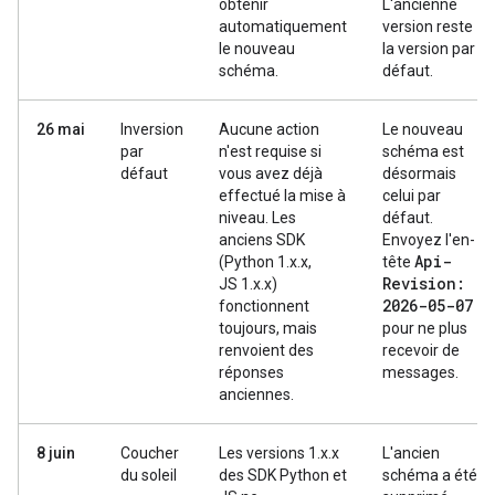
obtenir
L'ancienne
automatiquement
version reste
le nouveau
la version par
schéma.
défaut.
26 mai
Inversion
Aucune action
Le nouveau
par
n'est requise si
schéma est
défaut
vous avez déjà
désormais
effectué la mise à
celui par
niveau. Les
défaut.
anciens SDK
Envoyez l'en-
Api-
(Python 1.x.x,
tête
Revision:
JS 1.x.x)
2026-05-07
fonctionnent
toujours, mais
pour ne plus
renvoient des
recevoir de
réponses
messages.
anciennes.
8 juin
Coucher
Les versions 1.x.x
L'ancien
du soleil
des SDK Python et
schéma a été