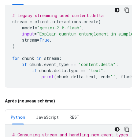
# Legacy streaming used content.delta
stream
=
client
.
interactions
.
create
(
model
=
"gemini-3.5-flash"
,
input
=
"Explain quantum entanglement in simple 
stream
=
True
,
)
for
chunk
in
stream
:
if
chunk
.
event_type
==
"content.delta"
:
if
chunk
.
delta
.
type
==
"text"
:
print
(
chunk
.
delta
.
text
,
end
=
""
,
flush
=
Après (nouveau schéma)
Python
JavaScript
REST
# Consuming stream and handling new event types