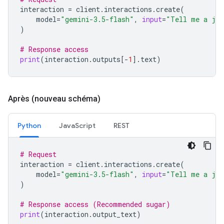
interaction
=
client
.
interactions
.
create
(
model
=
"gemini-3.5-flash"
,
input
=
"Tell me a jo
)
# Response access
print
(
interaction
.
outputs
[
-
1
]
.
text
)
Après (nouveau schéma)
Python
JavaScript
REST
# Request
interaction
=
client
.
interactions
.
create
(
model
=
"gemini-3.5-flash"
,
input
=
"Tell me a jo
)
# Response access (Recommended sugar)
print
(
interaction
.
output_text
)