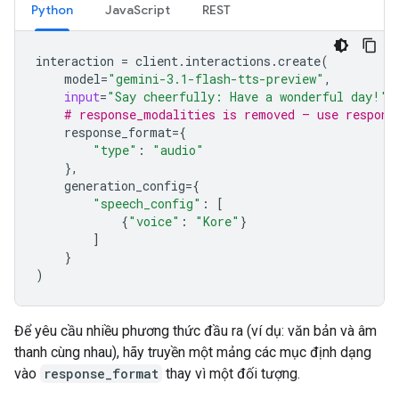
Python
JavaScript
REST
interaction
=
client
.
interactions
.
create
(
model
=
"gemini-3.1-flash-tts-preview"
,
input
=
"Say cheerfully: Have a wonderful day!"
,
# response_modalities is removed — use respons
response_format
=
{
"type"
:
"audio"
},
generation_config
=
{
"speech_config"
:
[
{
"voice"
:
"Kore"
}
]
}
)
Để yêu cầu nhiều phương thức đầu ra (ví dụ: văn bản và âm
thanh cùng nhau), hãy truyền một mảng các mục định dạng
vào
response_format
thay vì một đối tượng.