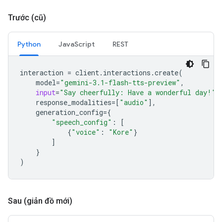
Trước (cũ)
Python
JavaScript
REST
interaction
=
client
.
interactions
.
create
(
model
=
"gemini-3.1-flash-tts-preview"
,
input
=
"Say cheerfully: Have a wonderful day!"
,
response_modalities
=
[
"audio"
],
generation_config
=
{
"speech_config"
:
[
{
"voice"
:
"Kore"
}
]
}
)
Sau (giản đồ mới)