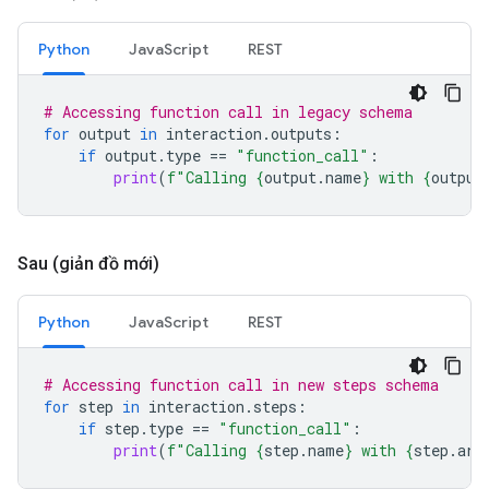
Python
JavaScript
REST
# Accessing function call in legacy schema
for
output
in
interaction
.
outputs
:
if
output
.
type
==
"function_call"
:
print
(
f
"Calling 
{
output
.
name
}
 with 
{
output
Sau (giản đồ mới)
Python
JavaScript
REST
# Accessing function call in new steps schema
for
step
in
interaction
.
steps
:
if
step
.
type
==
"function_call"
:
print
(
f
"Calling 
{
step
.
name
}
 with 
{
step
.
arg