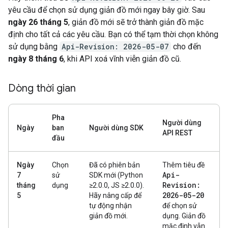
yêu cầu để chọn sử dụng giản đồ mới ngay bây giờ. Sau
ngày 26 tháng 5
, giản đồ mới sẽ trở thành giản đồ mặc
định cho tất cả các yêu cầu. Bạn có thể tạm thời chọn không
sử dụng bằng
Api-Revision: 2026-05-07
cho đến
ngày 8 tháng 6
, khi API xoá vĩnh viễn giản đồ cũ.
Dòng thời gian
Pha
Người dùng
Ngày
ban
Người dùng SDK
API REST
đầu
Ngày
Chọn
Đã có phiên bản
Thêm tiêu đề
Api-
7
sử
SDK mới (Python
Revision:
tháng
dụng
≥2.0.0, JS ≥2.0.0).
2026-05-20
5
Hãy nâng cấp để
tự động nhận
để chọn sử
giản đồ mới.
dụng. Giản đồ
mặc định vẫn