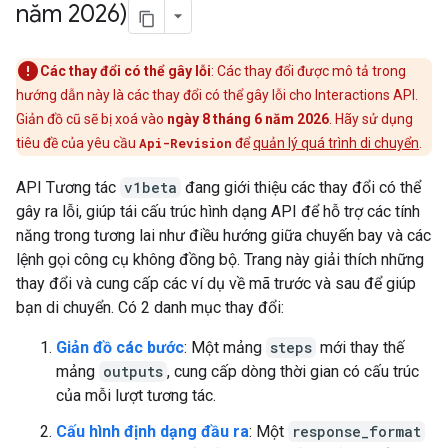
năm 2026)
Các thay đổi có thể gây lỗi
: Các thay đổi được mô tả trong
hướng dẫn này là các thay đổi có thể gây lỗi cho Interactions API.
Giản đồ cũ sẽ bị xoá vào
ngày 8 tháng 6 năm 2026
. Hãy sử dụng
tiêu đề của yêu cầu
Api-Revision
để
quản lý quá trình di chuyển
.
API Tương tác
v1beta
đang giới thiệu các thay đổi có thể
gây ra lỗi, giúp tái cấu trúc hình dạng API để hỗ trợ các tính
năng trong tương lai như điều hướng giữa chuyến bay và các
lệnh gọi công cụ không đồng bộ. Trang này giải thích những
thay đổi và cung cấp các ví dụ về mã trước và sau để giúp
bạn di chuyển. Có 2 danh mục thay đổi:
Giản đồ các bước
: Một mảng
steps
mới thay thế
mảng
outputs
, cung cấp dòng thời gian có cấu trúc
của mỗi lượt tương tác.
Cấu hình định dạng đầu ra
: Một
response_format