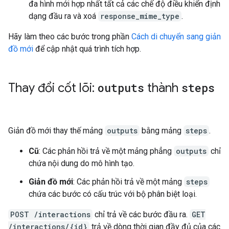
đa hình mới hợp nhất tất cả các chế độ điều khiển định
dạng đầu ra và xoá
response_mime_type
.
Hãy làm theo các bước trong phần
Cách di chuyển sang giản
đồ mới
để cập nhật quá trình tích hợp.
Thay đổi cốt lõi:
outputs
thành
steps
Giản đồ mới thay thế mảng
outputs
bằng mảng
steps
.
Cũ
: Các phản hồi trả về một mảng phẳng
outputs
chỉ
chứa nội dung do mô hình tạo.
Giản đồ mới
: Các phản hồi trả về một mảng
steps
chứa các bước có cấu trúc với bộ phân biệt loại.
POST /interactions
chỉ trả về các bước đầu ra.
GET
/interactions/{id}
trả về dòng thời gian đầy đủ của các