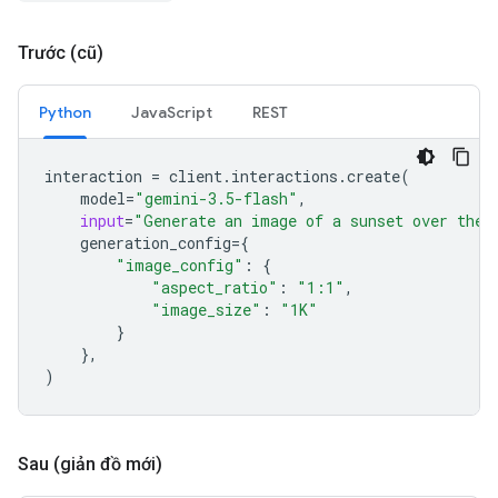
Trước (cũ)
Python
JavaScript
REST
interaction
=
client
.
interactions
.
create
(
model
=
"gemini-3.5-flash"
,
input
=
"Generate an image of a sunset over the 
generation_config
=
{
"image_config"
:
{
"aspect_ratio"
:
"1:1"
,
"image_size"
:
"1K"
}
},
)
Sau (giản đồ mới)