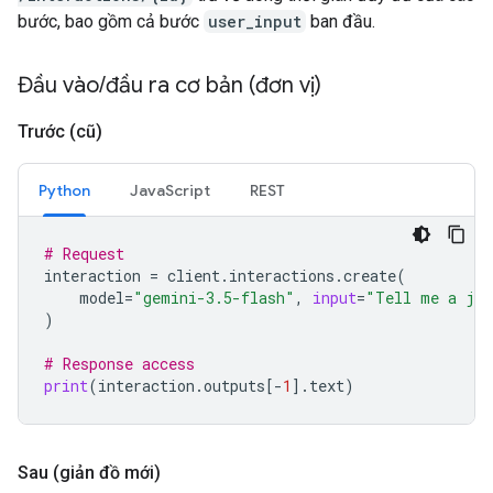
bước, bao gồm cả bước
user_input
ban đầu.
Đầu vào
/
đầu ra cơ bản (đơn vị)
Trước (cũ)
Python
JavaScript
REST
# Request
interaction
=
client
.
interactions
.
create
(
model
=
"gemini-3.5-flash"
,
input
=
"Tell me a jo
)
# Response access
print
(
interaction
.
outputs
[
-
1
]
.
text
)
Sau (giản đồ mới)