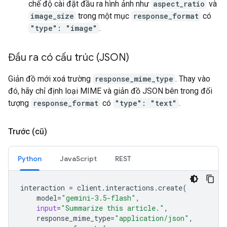
chế độ cài đặt đầu ra hình ảnh như
aspect_ratio
và
image_size
trong một mục
response_format
có
"type": "image"
.
Đầu ra có cấu trúc (JSON)
Giản đồ mới xoá trường
response_mime_type
. Thay vào
đó, hãy chỉ định loại MIME và giản đồ JSON bên trong đối
tượng
response_format
có
"type": "text"
.
Trước (cũ)
Python
JavaScript
REST
interaction
=
client
.
interactions
.
create
(
model
=
"gemini-3.5-flash"
,
input
=
"Summarize this article."
,
response_mime_type
=
"application/json"
,