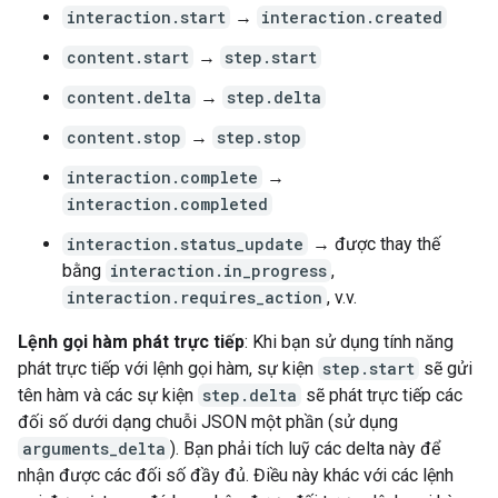
interaction.start
→
interaction.created
content.start
→
step.start
content.delta
→
step.delta
content.stop
→
step.stop
interaction.complete
→
interaction.completed
interaction.status_update
→ được thay thế
bằng
interaction.in_progress
,
interaction.requires_action
, v.v.
Lệnh gọi hàm phát trực tiếp
: Khi bạn sử dụng tính năng
phát trực tiếp với lệnh gọi hàm, sự kiện
step.start
sẽ gửi
tên hàm và các sự kiện
step.delta
sẽ phát trực tiếp các
đối số dưới dạng chuỗi JSON một phần (sử dụng
arguments_delta
). Bạn phải tích luỹ các delta này để
nhận được các đối số đầy đủ. Điều này khác với các lệnh