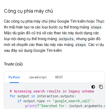
Công cụ phía máy chủ
Các công cụ phía máy chủ (như Google Tìm kiếm hoặc Thực
thi mã) hiện tạo ra các loại bước cụ thể trong mảng
steps
.
Mặc dù giản đồ cũ trả về các thao tác này dưới dạng các
loại nội dung cụ thể trong mảng
outputs
, nhưng giản đồ
mới sẽ chuyển các thao tác này vào mảng
steps
. Các ví dụ
sau đây sử dụng Google Tìm kiếm.
Trước (cũ)
Python
JavaScript
REST
# Accessing search results in legacy schema
for
output
in
interaction
.
outputs
:
if
output
.
type
==
"google_search_call"
:
print
(
f
"Searched for: 
{
output
.
arguments
.
qu