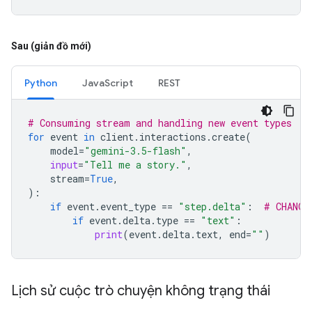
Sau (giản đồ mới)
Python
JavaScript
REST
# Consuming stream and handling new event types
for
event
in
client
.
interactions
.
create
(
model
=
"gemini-3.5-flash"
,
input
=
"Tell me a story."
,
stream
=
True
,
):
if
event
.
event_type
==
"step.delta"
:
# CHANGE
if
event
.
delta
.
type
==
"text"
:
print
(
event
.
delta
.
text
,
end
=
""
)
Lịch sử cuộc trò chuyện không trạng thái