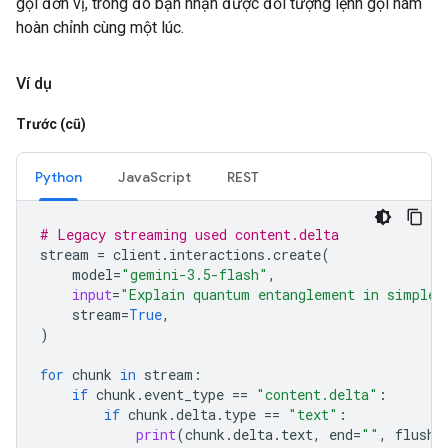
gọi đơn vị, trong đó bạn nhận được đối tượng lệnh gọi hàm
hoàn chỉnh cùng một lúc.
Ví dụ
Trước (cũ)
Python
JavaScript
REST
# Legacy streaming used content.delta
stream
=
client
.
interactions
.
create
(
model
=
"gemini-3.5-flash"
,
input
=
"Explain quantum entanglement in simple 
stream
=
True
,
)
for
chunk
in
stream
:
if
chunk
.
event_type
==
"content.delta"
:
if
chunk
.
delta
.
type
==
"text"
:
print
(
chunk
.
delta
.
text
,
end
=
""
,
flush
=