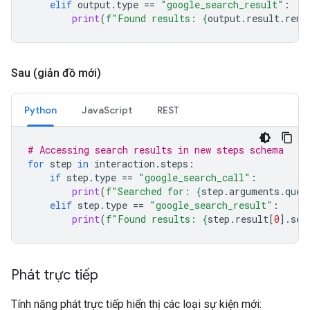
elif
output
.
type
==
"google_search_result"
:
print
(
f
"Found results: 
{
output
.
result
.
rend
Sau (giản đồ mới)
Python
JavaScript
REST
# Accessing search results in new steps schema
for
step
in
interaction
.
steps
:
if
step
.
type
==
"google_search_call"
:
print
(
f
"Searched for: 
{
step
.
arguments
.
quer
elif
step
.
type
==
"google_search_result"
:
print
(
f
"Found results: 
{
step
.
result
[
0
]
.
sea
Phát trực tiếp
Tính năng phát trực tiếp hiển thị các loại sự kiện mới: