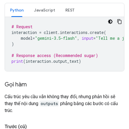
Python
JavaScript
REST
# Request
interaction
=
client
.
interactions
.
create
(
model
=
"gemini-3.5-flash"
,
input
=
"Tell me a jo
)
# Response access (Recommended sugar)
print
(
interaction
.
output_text
)
Gọi hàm
Cấu trúc yêu cầu vẫn không thay đổi, nhưng phản hồi sẽ
thay thế nội dung
outputs
phẳng bằng các bước có cấu
trúc.
Trước (cũ)