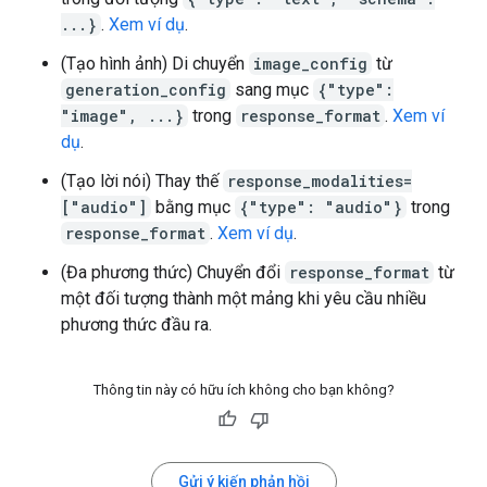
...}
.
Xem ví dụ
.
(Tạo hình ảnh) Di chuyển
image_config
từ
generation_config
sang mục
{"type":
"image", ...}
trong
response_format
.
Xem ví
dụ
.
(Tạo lời nói) Thay thế
response_modalities=
["audio"]
bằng mục
{"type": "audio"}
trong
response_format
.
Xem ví dụ
.
(Đa phương thức) Chuyển đổi
response_format
từ
một đối tượng thành một mảng khi yêu cầu nhiều
phương thức đầu ra.
Thông tin này có hữu ích không cho bạn không?
Gửi ý kiến phản hồi