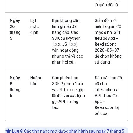
là giản đồ cũ.
Ngày
Lật
Bạn không cần
Giản đồ mới
26
mặc
làm gì nếu đã
hiện là giản đồ
tháng
định
nâng cấp. Các
mặc định. Gửi
Api-
5
SDK cũ (Python
tiêu đề
Revision:
1.x.x, JS 1.x.x)
2026-05-07
vẫn hoạt động
nhưng trả về các
để chọn không
phản hồi cũ.
sử dụng.
Ngày
Hoàng
Các phiên bản
Đã xoá giản đồ
8
hôn
SDK Python 1.x.x
cũ cho
tháng
và JS 1.x.x sẽ gặp
Interactions
6
lỗi đối với các lệnh
API. Tiêu đề
Api-
gọi API Tương
Revision
tác.
bị
bỏ qua.
Lưu ý
: Các tính năng mới được phát hành sau ngày 7 tháng 5