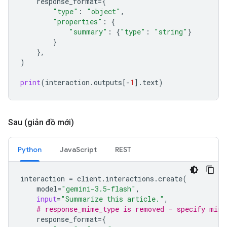
response_format
=
{
"type"
:
"object"
,
"properties"
:
{
"summary"
:
{
"type"
:
"string"
}
}
},
)
print
(
interaction
.
outputs
[
-
1
]
.
text
)
Sau (giản đồ mới)
Python
JavaScript
REST
interaction
=
client
.
interactions
.
create
(
model
=
"gemini-3.5-flash"
,
input
=
"Summarize this article."
,
# response_mime_type is removed — specify mime
response_format
=
{