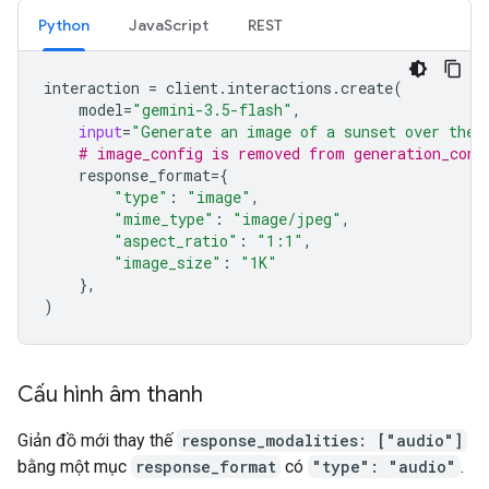
Python
JavaScript
REST
interaction
=
client
.
interactions
.
create
(
model
=
"gemini-3.5-flash"
,
input
=
"Generate an image of a sunset over the 
# image_config is removed from generation_conf
response_format
=
{
"type"
:
"image"
,
"mime_type"
:
"image/jpeg"
,
"aspect_ratio"
:
"1:1"
,
"image_size"
:
"1K"
},
)
Cấu hình âm thanh
Giản đồ mới thay thế
response_modalities: ["audio"]
bằng một mục
response_format
có
"type": "audio"
.