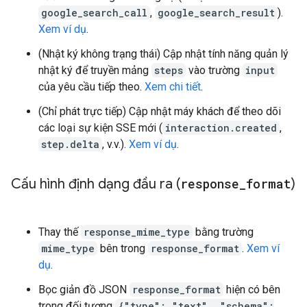
google_search_call
,
google_search_result
).
Xem ví dụ
.
(Nhật ký không trạng thái) Cập nhật tính năng quản lý
nhật ký để truyền mảng
steps
vào trường
input
của yêu cầu tiếp theo.
Xem chi tiết
.
(Chỉ phát trực tiếp) Cập nhật máy khách để theo dõi
các loại sự kiện SSE mới (
interaction.created
,
step.delta
, v.v.).
Xem ví dụ
.
Cấu hình định dạng đầu ra (
response
_
format
)
Thay thế
response_mime_type
bằng trường
mime_type
bên trong
response_format
.
Xem ví
dụ
.
Bọc giản đồ JSON
response_format
hiện có bên
trong đối tượng
{"type": "text", "schema":