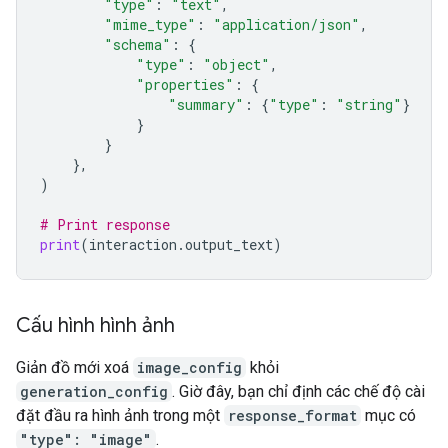
"type"
:
"text"
,
"mime_type"
:
"application/json"
,
"schema"
:
{
"type"
:
"object"
,
"properties"
:
{
"summary"
:
{
"type"
:
"string"
}
}
}
},
)
# Print response
print
(
interaction
.
output_text
)
Cấu hình hình ảnh
Giản đồ mới xoá
image_config
khỏi
generation_config
. Giờ đây, bạn chỉ định các chế độ cài
đặt đầu ra hình ảnh trong một
response_format
mục có
"type": "image"
.