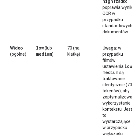
high
rzadko
poprawia wyniki
OCR w
przypadku
standardowych
dokumentów.
low
Wideo
(lub
70 (na
Uwaga:
w
medium
(ogólne)
)
klatkę)
przypadku
filmów
low
ustawienia
i
medium
są
traktowane
identycznie (70
tokenów), aby
zoptymalizować
wykorzystanie
kontekstu. Jest
to
wystarczające
w przypadku
większości