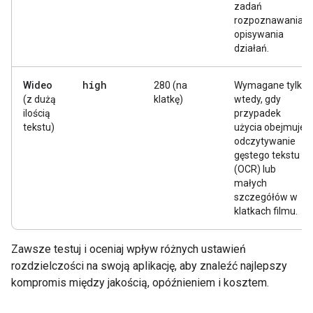
zadań
rozpoznawania i
opisywania
działań.
high
Wideo
280 (na
Wymagane tylko
(z dużą
klatkę)
wtedy, gdy
ilością
przypadek
tekstu)
użycia obejmuje
odczytywanie
gęstego tekstu
(OCR) lub
małych
szczegółów w
klatkach filmu.
Zawsze testuj i oceniaj wpływ różnych ustawień
rozdzielczości na swoją aplikację, aby znaleźć najlepszy
kompromis między jakością, opóźnieniem i kosztem.