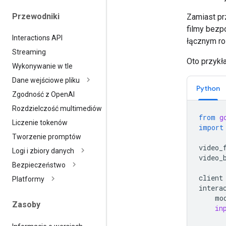
Przewodniki
Zamiast pr
filmy bezp
Interactions API
łącznym ro
Streaming
Oto przykł
Wykonywanie w tle
Dane wejściowe pliku
Python
Zgodność z Open
AI
Rozdzielczość multimediów
from
g
Liczenie tokenów
import
Tworzenie promptów
video_
Logi i zbiory danych
video_
Bezpieczeństwo
client
Platformy
intera
mo
Zasoby
in