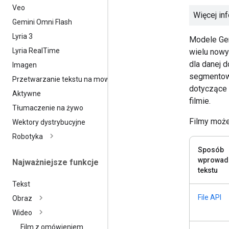
Veo
Więcej in
Gemini Omni Flash
Lyria 3
Modele Gem
Lyria Real
Time
wielu nowy
dla danej 
Imagen
segmentowa
Przetwarzanie tekstu na mowę
dotyczące 
Aktywne
filmie.
Tłumaczenie na żywo
Filmy może
Wektory dystrybucyjne
Robotyka
Sposób
wprowad
Najważniejsze funkcje
tekstu
Tekst
File API
Obraz
Wideo
Film z omówieniem