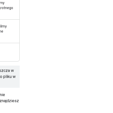
lmy
okrotnego
filmy
ne
aszcza w
o pliku w
nie
znajdziesz