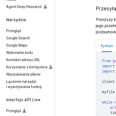
Agent Deep Research
Przesyła
Poniższy k
Narzędzia
jego przet
Przegląd
podsumowa
Google Search
Google Maps
Python
Wykonanie kodu
Kontekst adresu URL
from
g
import
Korzystanie z komputera
import
Wyszukiwanie plików
client
Łączenie narzędzi
i wywoływania funkcji
myfile
Interfejs API Live
while
pr
Przegląd
ti