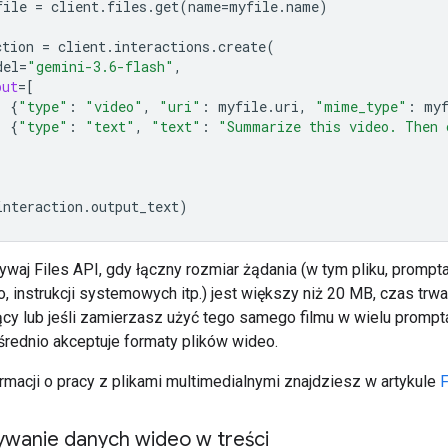
file
=
client
.
files
.
get
(
name
=
myfile
.
name
)
ction
=
client
.
interactions
.
create
(
del
=
"gemini-3.6-flash"
,
put
=
[
{
"type"
:
"video"
,
"uri"
:
myfile
.
uri
,
"mime_type"
:
my
{
"type"
:
"text"
,
"text"
:
"Summarize this video. Then 
interaction
.
output_text
)
waj Files API, gdy łączny rozmiar żądania (w tym pliku, prompt
 instrukcji systemowych itp.) jest większy niż 20 MB, czas trwa
ący lub jeśli zamierzasz użyć tego samego filmu w wielu prompta
rednio akceptuje formaty plików wideo.
ormacji o pracy z plikami multimedialnymi znajdziesz w artykule
F
ywanie danych wideo w treści