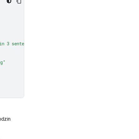
in 3 sentences."
},
Cg"
odzin
.