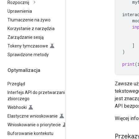
my
Rozpocznij
Uprawnienia
intera
Tłumaczenie na żywo
mo
in
Korzystanie z narzędzia
Zarządzanie sesją
]
Tokeny tymczasowe
)
Sprawdzone metody
print
(
Optymalizacja
Zawsze uży
Przegląd
tekstowego,
Interfejs API do przetwarzania
jest znacz
zbiorczego
API bezpoś
Webhooki
Elastyczne wnioskowanie
Więcej inf
Wnioskowanie o priorytecie
Buforowanie kontekstu
Przekaz