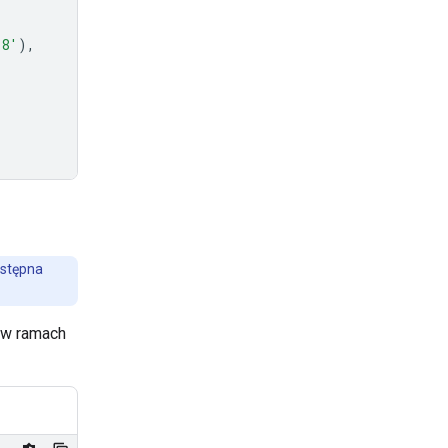
-8'
),
ostępna
 w ramach