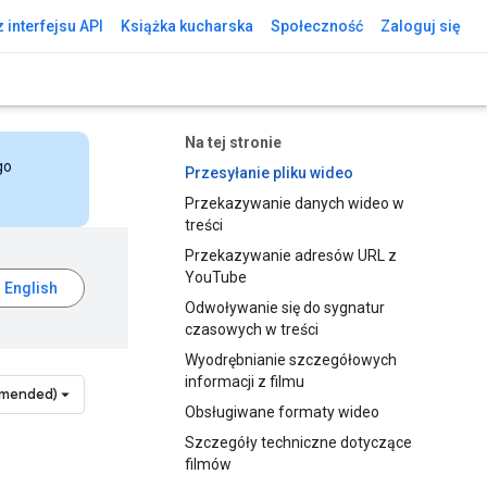
 interfejsu API
Książka kucharska
Społeczność
Zaloguj się
Na tej stronie
go
Przesyłanie pliku wideo
Przekazywanie danych wideo w
treści
Przekazywanie adresów URL z
YouTube
Odwoływanie się do sygnatur
czasowych w treści
Wyodrębnianie szczegółowych
informacji z filmu
mmended)
Obsługiwane formaty wideo
Szczegóły techniczne dotyczące
filmów