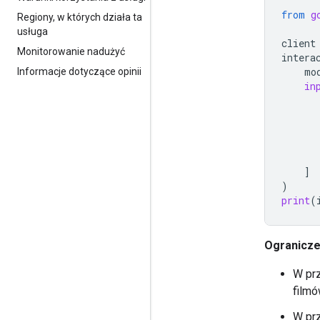
from
g
Regiony
,
w których działa ta
usługa
client
Monitorowanie nadużyć
intera
mo
Informacje dotyczące opinii
in
]
)
print
(
Ogranicze
W prz
filmó
W prz