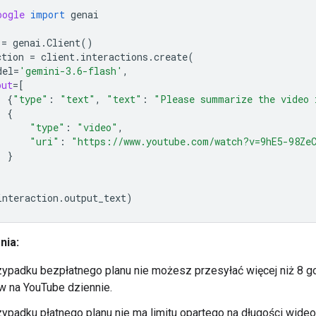
oogle
import
genai
=
genai
.
Client
()
ction
=
client
.
interactions
.
create
(
del
=
'gemini-3.6-flash'
,
put
=
[
{
"type"
:
"text"
,
"text"
:
"Please summarize the video 
{
"type"
:
"video"
,
"uri"
:
"https://www.youtube.com/watch?v=9hE5-98Ze
}
interaction
.
output_text
)
nia:
ypadku bezpłatnego planu nie możesz przesyłać więcej niż 8 g
w na YouTube dziennie.
ypadku płatnego planu nie ma limitu opartego na długości wideo