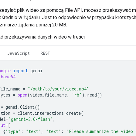
zesyłać plik wideo za pomocą File API, możesz przekazywać m
ośrednio w żądaniu. Jest to odpowiednie w przypadku krótszych
zmiarze żądania poniżej 20 MB.
ad przekazywania danych wideo w treści:
JavaScript
REST
oogle
import
genai
base64
file_name
=
"/path/to/your/video.mp4"
bytes
=
open
(
video_file_name
,
'rb'
)
.
read
()
=
genai
.
Client
()
ction
=
client
.
interactions
.
create
(
del
=
'gemini-3.6-flash'
,
put
=
[
{
"type"
:
"text"
,
"text"
:
"Please summarize the video 