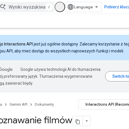
/
Pobierz klucz
js Interactions API
jest już ogólnie dostępny. Zalecamy korzystanie z te
ejsu API, aby mieć dostęp do wszystkich najnowszych funkcji i modeli.
Google używa technologii AI do tłumaczenia
wój preferowany język. Tłumaczenia wygenerowane
gą zawierać błędy.
Interactions API (Reco
na
Gemini API
Dokumenty
oznawanie filmów