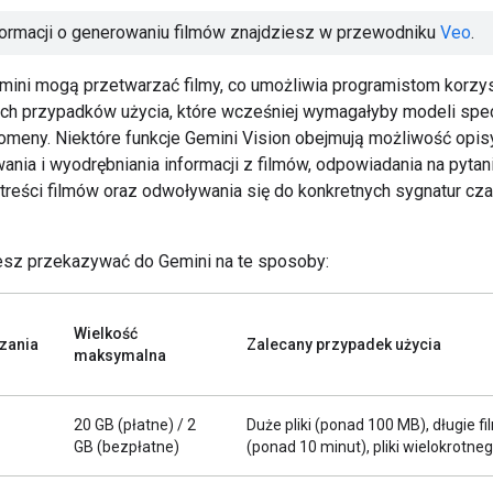
formacji o generowaniu filmów znajdziesz w przewodniku
Veo
.
ini mogą przetwarzać filmy, co umożliwia programistom korzys
ch przypadków użycia, które wcześniej wymagałyby modeli spe
domeny. Niektóre funkcje Gemini Vision obejmują możliwość opis
nia i wyodrębniania informacji z filmów, odpowiadania na pytan
treści filmów oraz odwoływania się do konkretnych sygnatur c
sz przekazywać do Gemini na te sposoby:
Wielkość
zania
Zalecany przypadek użycia
maksymalna
20 GB (płatne) / 2
Duże pliki (ponad 100 MB), długie fi
GB (bezpłatne)
(ponad 10 minut), pliki wielokrotneg