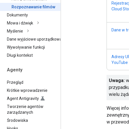
Rejestrac
Rozpoznawanie filmów
Cloud St
Dokumenty
Mowa i dźwięk
Dane w tr
Myślenie
Dane wyjściowe uporządkowane
Wywoływanie funkcji
Długi kontekst
Adresy U
YouTube
Agenty
Uwaga:
w
Przegląd
przypadku
Krótkie wprowadzenie
wielu żąd
Agent Antigravity
Tworzenie agentów
Więcej inf
zarządzanych
zewnętrzny
Środowiska
w przewod
Hooks