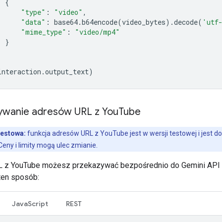
{
"type"
:
"video"
,
"data"
:
base64
.
b64encode
(
video_bytes
)
.
decode
(
'utf
"mime_type"
:
"video/mp4"
}
interaction
.
output_text
)
ywanie adresów URL z You
Tube
testowa:
funkcja adresów URL z YouTube jest w wersji testowej i jest d
Ceny i limity mogą ulec zmianie.
L z YouTube możesz przekazywać bezpośrednio do Gemini API
ten sposób:
JavaScript
REST