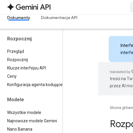
Dokumenty
Dokumentacja API
Rozpocznij
Interfe
Przegląd
interf
Rozpocznij
Klucze interfejsu API
Ceny
treści na T
Konfiguracja agenta kodującego
przez AI mo
Modele
Strona głów
Wszystkie modele
Rozp
Najnowsze modele Gemini
Nano Banana