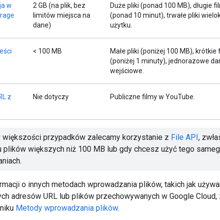
ja w
2 GB (na plik, bez
Duże pliki (ponad 100 MB), długie fi
orage
limitów miejsca na
(ponad 10 minut), trwałe pliki wiel
dane)
użytku.
eści
< 100 MB
Małe pliki (poniżej 100 MB), krótkie 
(poniżej 1 minuty), jednorazowe da
wejściowe.
RL z
Nie dotyczy
Publiczne filmy w YouTube.
 większości przypadków zalecamy korzystanie z
File API
, zwł
 plików większych niż 100 MB lub gdy chcesz użyć tego sameg
aniach.
ormacji o innych metodach wprowadzania plików, takich jak używa
ch adresów URL lub plików przechowywanych w Google Cloud, 
niku
Metody wprowadzania plików
.