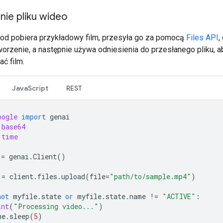
nie pliku wideo
od pobiera przykładowy film, przesyła go za pomocą
Files API
,
worzenie, a następnie używa odniesienia do przesłanego pliku, a
ć film.
JavaScript
REST
oogle
import
genai
base64
time
=
genai
.
Client
()
=
client
.
files
.
upload
(
file
=
"path/to/sample.mp4"
)
not
myfile
.
state
or
myfile
.
state
.
name
!=
"ACTIVE"
:
int
(
"Processing video..."
)
me
.
sleep
(
5
)