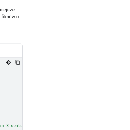
niejsze
 filmów o
in 3 sentences."
},