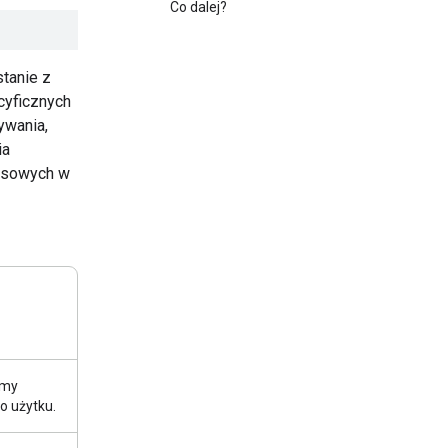
Co dalej?
tanie z
cyficznych
ywania,
ia
zasowych w
lmy
o użytku.