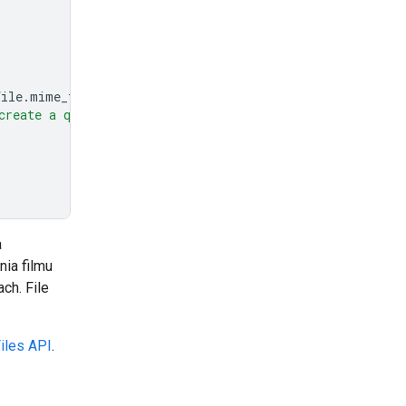
file
.
mime_type
},
create a quiz with an answer key based on the informatio
a
nia filmu
ch. File
iles API
.