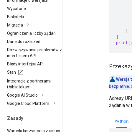
Informacje o wersjach
Wycofane
Biblioteki
Migracja
]
Ograniczenia liczby żądań
)
Dane do rozliczeń
print
(
Rozwiązywanie problemów z
interfejsem API
Błędy interfejsu API
Przekaz
Stan
Wersja 
Integracje z partnerami
bezpłatnie. 
i bibliotekami
Google AI Studio
Adresy UR
Google Cloud Platform
żądania w 
Zasady
Python
Warunki korzystania z usługi