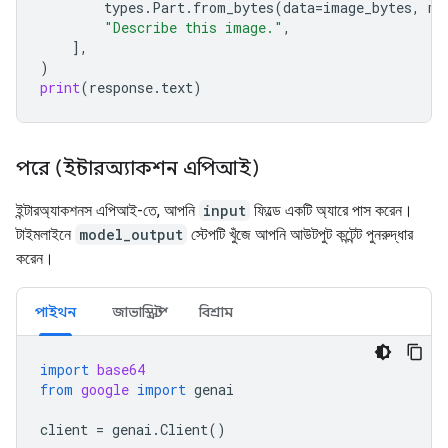
types
.
Part
.
from_bytes
(
data
=
image_bytes
,
mi
"Describe this image."
,
],
)
print
(
response
.
text
)
পরে (ইন্টারঅ্যাকশন এপিআই)
ইন্টারঅ্যাকশনস এপিআই-তে, আপনি
input
ফিল্ডে একটি অ্যারে পাস করেন।
টাইমলাইনে
model_output
স্টেপটি খুঁজে আপনি আউটপুট কন্টেন্ট পুনরুদ্ধার
করেন।
পাইথন
জাভাস্ক্রিপ্ট
বিশ্রাম
import
base64
from
google
import
genai
client
=
genai
.
Client
()