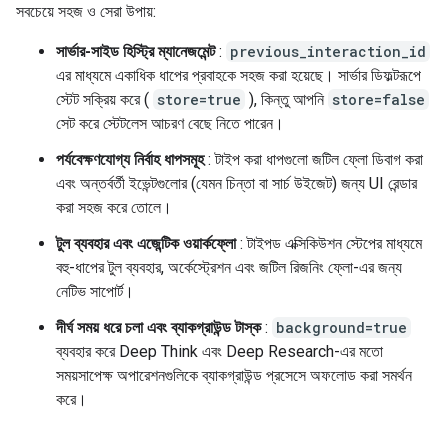
সবচেয়ে সহজ ও সেরা উপায়:
সার্ভার-সাইড হিস্ট্রি ম্যানেজমেন্ট
:
previous_interaction_id
এর মাধ্যমে একাধিক ধাপের প্রবাহকে সহজ করা হয়েছে। সার্ভার ডিফল্টরূপে
স্টেট সক্রিয় করে (
store=true
), কিন্তু আপনি
store=false
সেট করে স্টেটলেস আচরণ বেছে নিতে পারেন।
পর্যবেক্ষণযোগ্য নির্বাহ ধাপসমূহ
: টাইপ করা ধাপগুলো জটিল ফ্লো ডিবাগ করা
এবং অন্তর্বর্তী ইভেন্টগুলোর (যেমন চিন্তা বা সার্চ উইজেট) জন্য UI রেন্ডার
করা সহজ করে তোলে।
টুল ব্যবহার এবং এজেন্টিক ওয়ার্কফ্লো
: টাইপড এক্সিকিউশন স্টেপের মাধ্যমে
বহু-ধাপের টুল ব্যবহার, অর্কেস্ট্রেশন এবং জটিল রিজনিং ফ্লো-এর জন্য
নেটিভ সাপোর্ট।
দীর্ঘ সময় ধরে চলা এবং ব্যাকগ্রাউন্ড টাস্ক
:
background=true
ব্যবহার করে Deep Think এবং Deep Research-এর মতো
সময়সাপেক্ষ অপারেশনগুলিকে ব্যাকগ্রাউন্ড প্রসেসে অফলোড করা সমর্থন
করে।