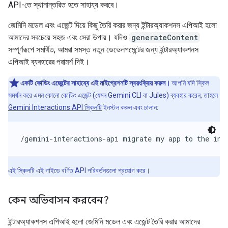
API-তে স্থানান্তরিত হতে সাহায্য করবে।
জেমিনি মডেল এবং এজেন্ট দিয়ে কিছু তৈরি করার জন্য ইন্টারঅ্যাকশনস এপিআই হলো
আমাদের সবচেয়ে সহজ এবং সেরা উপায়। যদিও
generateContent
সম্পূর্ণরূপে সমর্থিত, আমরা সমস্ত নতুন ডেভেলপমেন্টের জন্য ইন্টারঅ্যাকশনস
এপিআই ব্যবহারের পরামর্শ দিই।
একটি কোডিং এজেন্টের সাহায্যে এই মাইগ্রেশনটি স্বয়ংক্রিয় করুন।
আপনি যদি স্কিল
সমর্থন করে এমন কোনো কোডিং এজেন্ট (যেমন Gemini CLI বা Jules) ব্যবহার করেন, তাহলে
Gemini Interactions API স্কিলটি
ইনস্টল করুন এবং চালান:
/gemini-interactions-api migrate my app to the int
এই স্কিলটি এই গাইডে বর্ণিত API পরিবর্তনগুলো প্রয়োগ করে।
কেন অভিবাসন করবেন?
ইন্টারঅ্যাকশনস এপিআই হলো জেমিনি মডেল এবং এজেন্ট তৈরি করার আমাদের