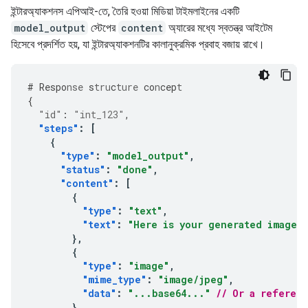
ইন্টারঅ্যাকশনস এপিআই-তে, তৈরি হওয়া মিডিয়া টাইমলাইনের একটি
model_output
স্টেপের
content
অ্যারের মধ্যে স্বতন্ত্র আইটেম
হিসেবে প্রদর্শিত হয়, যা ইন্টারঅ্যাকশনটির কালানুক্রমিক প্রবাহ বজায় রাখে।
#
Respo
nse
s
tru
c
ture
co
n
cep
t
{
"id"
:
"int_123"
,
"steps"
:
[
{
"type"
:
"model_output"
,
"status"
:
"done"
,
"content"
:
[
{
"type"
:
"text"
,
"text"
:
"Here is your generated image:
},
{
"type"
:
"image"
,
"mime_type"
:
"image/jpeg"
,
"data"
:
"...base64..."
// Or a referen
}