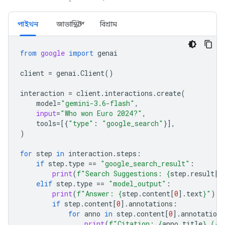
পাইথন
জাভাস্ক্রিপ্ট
বিশ্রাম
from
google
import
genai
client
=
genai
.
Client
()
interaction
=
client
.
interactions
.
create
(
model
=
"gemini-3.6-flash"
,
input
=
"Who won Euro 2024?"
,
tools
=
[{
"type"
:
"google_search"
}],
)
for
step
in
interaction
.
steps
:
if
step
.
type
==
"google_search_result"
:
print
(
f
"Search Suggestions: 
{
step
.
result
[
0
elif
step
.
type
==
"model_output"
:
print
(
f
"Answer: 
{
step
.
content
[
0
]
.
text
}
"
)
if
step
.
content
[
0
]
.
annotations
:
for
anno
in
step
.
content
[
0
]
.
annotations
print
(
f
"Citation: 
{
anno
.
title
}
 (
{
a