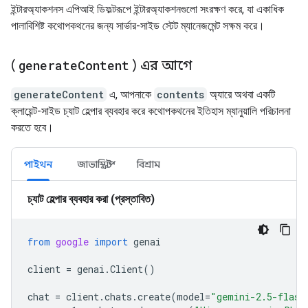
ইন্টারঅ্যাকশনস এপিআই ডিফল্টরূপে ইন্টারঅ্যাকশনগুলো সংরক্ষণ করে, যা একাধিক
পালাবিশিষ্ট কথোপকথনের জন্য সার্ভার-সাইড স্টেট ম্যানেজমেন্ট সক্ষম করে।
(
generate
Content
) এর আগে
generateContent
এ, আপনাকে
contents
অ্যারে অথবা একটি
ক্লায়েন্ট-সাইড চ্যাট হেল্পার ব্যবহার করে কথোপকথনের ইতিহাস ম্যানুয়ালি পরিচালনা
করতে হবে।
পাইথন
জাভাস্ক্রিপ্ট
বিশ্রাম
চ্যাট হেল্পার ব্যবহার করা (প্রস্তাবিত)
from
google
import
genai
client
=
genai
.
Client
()
chat
=
client
.
chats
.
create
(
model
=
"gemini-2.5-flash