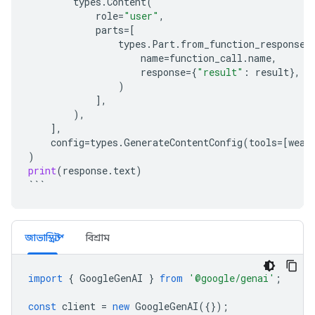
types
.
Content
(
role
=
"user"
,
parts
=
[
types
.
Part
.
from_function_response
(
name
=
function_call
.
name
,
response
=
{
"result"
:
result
},
)
],
),
],
config
=
types
.
GenerateContentConfig
(
tools
=
[
weat
)
print
(
response
.
text
)
```
জাভাস্ক্রিপ্ট
বিশ্রাম
import
{
GoogleGenAI
}
from
'@google/genai'
;
const
client
=
new
GoogleGenAI
({});