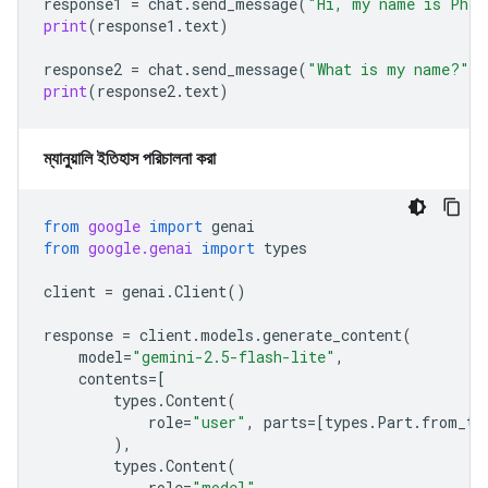
response1
=
chat
.
send_message
(
"Hi, my name is Phil
print
(
response1
.
text
)
response2
=
chat
.
send_message
(
"What is my name?"
)
print
(
response2
.
text
)
ম্যানুয়ালি ইতিহাস পরিচালনা করা
from
google
import
genai
from
google.genai
import
types
client
=
genai
.
Client
()
response
=
client
.
models
.
generate_content
(
model
=
"gemini-2.5-flash-lite"
,
contents
=
[
types
.
Content
(
role
=
"user"
,
parts
=
[
types
.
Part
.
from_te
),
types
.
Content
(
role
=
"model"
,