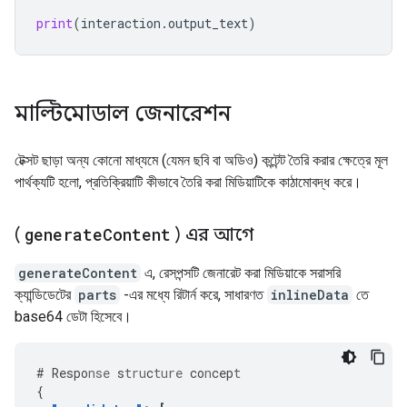
print
(
interaction
.
output_text
)
মাল্টিমোডাল জেনারেশন
টেক্সট ছাড়া অন্য কোনো মাধ্যমে (যেমন ছবি বা অডিও) কন্টেন্ট তৈরি করার ক্ষেত্রে মূল
পার্থক্যটি হলো, প্রতিক্রিয়াটি কীভাবে তৈরি করা মিডিয়াটিকে কাঠামোবদ্ধ করে।
(
generate
Content
) এর আগে
generateContent
এ, রেসপন্সটি জেনারেট করা মিডিয়াকে সরাসরি
ক্যান্ডিডেটের
parts
-এর মধ্যে রিটার্ন করে, সাধারণত
inlineData
তে
base64 ডেটা হিসেবে।
#
Respo
nse
s
tru
c
ture
co
n
cep
t
{