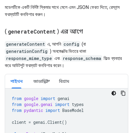
মডেলটিকে একটি নির্দিষ্ট স্কিমার সাথে মেলে এমন JSON ফেরত দিতে, রেসপন্স
ফরম্যাটটি কনফিগার করুন।
(
generate
Content
) এর আগে
generateContent
এ, আপনি
config
(বা
generationConfig
) অবজেক্টের ভিতরে থাকা
response_mime_type
এবং
response_schema
ফিল্ড ব্যবহার
করে আউটপুট ফরম্যাট কনফিগার করেন।
পাইথন
জাভাস্ক্রিপ্ট
বিশ্রাম
from
google
import
genai
from
google.genai
import
types
from
pydantic
import
BaseModel
client
=
genai
.
Client
()