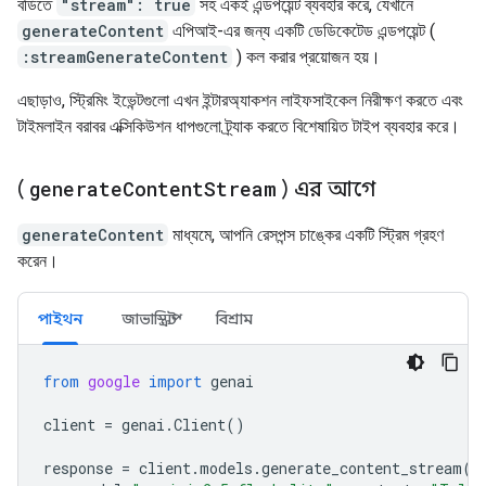
বডিতে
"stream": true
সহ একই এন্ডপয়েন্ট ব্যবহার করে, যেখানে
generateContent
এপিআই-এর জন্য একটি ডেডিকেটেড এন্ডপয়েন্ট (
:streamGenerateContent
) কল করার প্রয়োজন হয়।
এছাড়াও, স্ট্রিমিং ইভেন্টগুলো এখন ইন্টারঅ্যাকশন লাইফসাইকেল নিরীক্ষণ করতে এবং
টাইমলাইন বরাবর এক্সিকিউশন ধাপগুলো ট্র্যাক করতে বিশেষায়িত টাইপ ব্যবহার করে।
(
generate
Content
Stream
) এর আগে
generateContent
মাধ্যমে, আপনি রেসপন্স চাঙ্কের একটি স্ট্রিম গ্রহণ
করেন।
পাইথন
জাভাস্ক্রিপ্ট
বিশ্রাম
from
google
import
genai
client
=
genai
.
Client
()
response
=
client
.
models
.
generate_content_stream
(