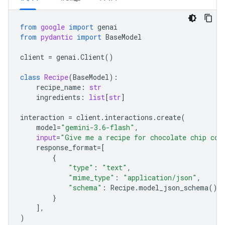
from
google
import
genai
from
pydantic
import
BaseModel
client
=
genai
.
Client
()
class
Recipe
(
BaseModel
):
recipe_name
:
str
ingredients
:
list
[
str
]
interaction
=
client
.
interactions
.
create
(
model
=
"gemini-3.6-flash"
,
input
=
"Give me a recipe for chocolate chip coo
response_format
=
[
{
"type"
:
"text"
,
"mime_type"
:
"application/json"
,
"schema"
:
Recipe
.
model_json_schema
(),
}
],
)