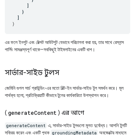
]
}
]
}
এর ফলে ইনপুট এবং টেক্সট আউটপুট যেভাবে পরিচালনা করা হয়, তার সাথে রেসপন্স
পার্সিং সামঞ্জস্যপূর্ণ থাকে—সবকিছুই টাইমলাইনের একটি ধাপ।
সার্ভার-সাইড টুলস
জেমিনি গুগল সার্চ গ্রাউন্ডিং-এর মতো বিল্ট-ইন সার্ভার-সাইড টুল সমর্থন করে। মূল
পার্থক্য হলো, প্রতিক্রিয়াটি কীভাবে টুলের কার্যকারিতা উপস্থাপন করে।
(
generate
Content
) এর আগে
generateContent
এ, সার্ভার-সাইড টুলগুলো মূলত দুর্বোধ্য। আপনি টুলটি
সক্রিয় করেন এবং একটি পৃথক
groundingMetadata
অবজেক্টের মাধ্যমে