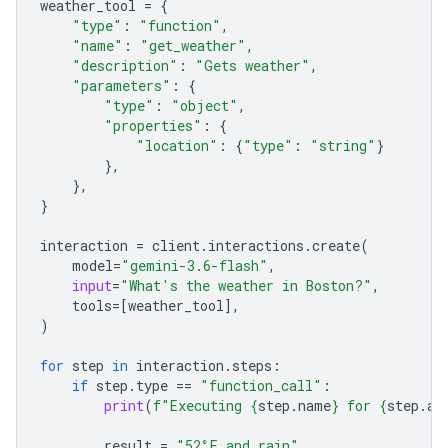
weather_tool
=
{
"type"
:
"function"
,
"name"
:
"get_weather"
,
"description"
:
"Gets weather"
,
"parameters"
:
{
"type"
:
"object"
,
"properties"
:
{
"location"
:
{
"type"
:
"string"
}
},
},
}
interaction
=
client
.
interactions
.
create
(
model
=
"gemini-3.6-flash"
,
input
=
"What's the weather in Boston?"
,
tools
=
[
weather_tool
],
)
for
step
in
interaction
.
steps
:
if
step
.
type
==
"function_call"
:
print
(
f
"Executing 
{
step
.
name
}
 for 
{
step
.
ar
result
=
"52°F and rain"