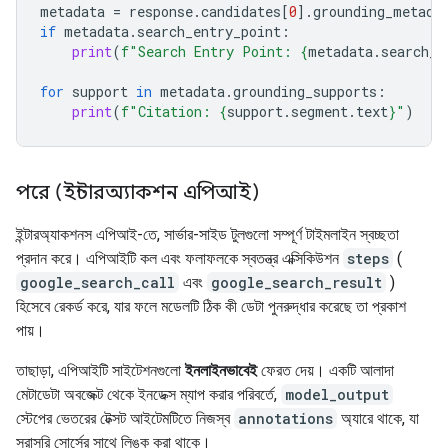
metadata
=
response
.
candidates
[
0
]
.
grounding_metada
if
metadata
.
search_entry_point
:
print
(
f
"Search Entry Point: 
{
metadata
.
search_e
for
support
in
metadata
.
grounding_supports
:
print
(
f
"Citation: 
{
support
.
segment
.
text
}
"
)
পরে (ইন্টারঅ্যাকশন এপিআই)
ইন্টারঅ্যাকশনস এপিআই-তে, সার্ভার-সাইড টুলগুলো সম্পূর্ণ টাইমলাইন স্বচ্ছতা
প্রদান করে। এপিআইটি কল এবং ফলাফলকে স্বতন্ত্র এক্সিকিউশন
steps
(
google_search_call
এবং
google_search_result
)
হিসেবে রেকর্ড করে, যার ফলে মডেলটি ঠিক কী ডেটা পুনরুদ্ধার করেছে তা প্রকাশ
পায়।
তাছাড়া, এপিআইটি সাইটেশনগুলো
ইনলাইনভাবেই
ফেরত দেয়। একটি আলাদা
মেটাডেটা অবজেক্ট থেকে ইনডেক্স ম্যাপ করার পরিবর্তে,
model_output
স্টেপের ভেতরের টেক্সট আইটেমটিতে নিজস্ব
annotations
অ্যারে থাকে, যা
সরাসরি সোর্সের সাথে লিঙ্ক করা থাকে।