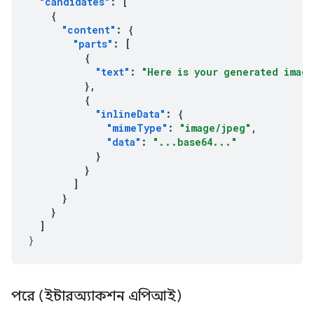
"candidates"
:
[
{
"content"
:
{
"parts"
:
[
{
"text"
:
"Here is your generated imag
},
{
"inlineData"
:
{
"mimeType"
:
"image/jpeg"
,
"data"
:
"...base64..."
}
}
]
}
}
]
}
পরে (ইন্টারঅ্যাকশন এপিআই)