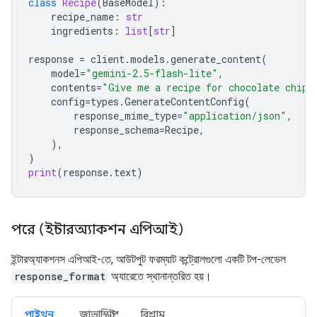
class
Recipe
(
BaseModel
):
recipe_name
:
str
ingredients
:
list
[
str
]
response
=
client
.
models
.
generate_content
(
model
=
"gemini-2.5-flash-lite"
,
contents
=
"Give me a recipe for chocolate chip 
config
=
types
.
GenerateContentConfig
(
response_mime_type
=
"application/json"
,
response_schema
=
Recipe
,
),
)
print
(
response
.
text
)
পরে (ইন্টারঅ্যাকশন এপিআই)
ইন্টারঅ্যাকশনস এপিআই-তে, আউটপুট ফরম্যাট কন্ট্রোলগুলো একটি টপ-লেভেল
response_format
অ্যারেতে স্থানান্তরিত হয়।
পাইথন
জাভাস্ক্রিপ্ট
বিশ্রাম