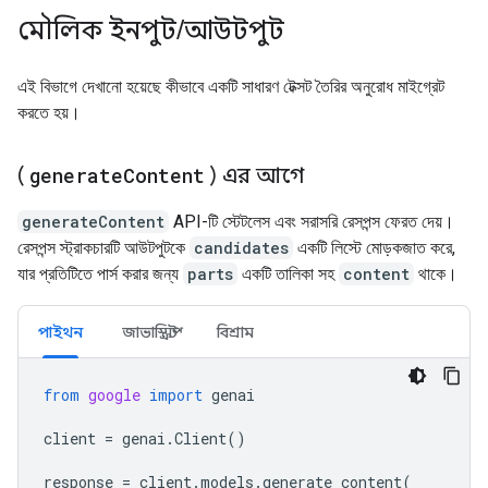
মৌলিক ইনপুট
/
আউটপুট
এই বিভাগে দেখানো হয়েছে কীভাবে একটি সাধারণ টেক্সট তৈরির অনুরোধ মাইগ্রেট
করতে হয়।
(
generate
Content
) এর আগে
generateContent
API-টি স্টেটলেস এবং সরাসরি রেসপন্স ফেরত দেয়।
রেসপন্স স্ট্রাকচারটি আউটপুটকে
candidates
একটি লিস্টে মোড়কজাত করে,
যার প্রতিটিতে পার্স করার জন্য
parts
একটি তালিকা সহ
content
থাকে।
পাইথন
জাভাস্ক্রিপ্ট
বিশ্রাম
from
google
import
genai
client
=
genai
.
Client
()
response
=
client
.
models
.
generate_content
(