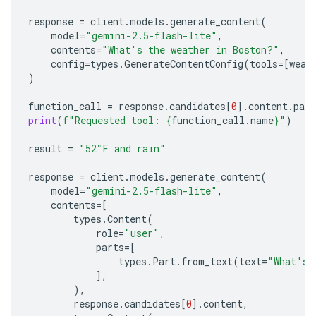
response
=
client
.
models
.
generate_content
(
model
=
"gemini-2.5-flash-lite"
,
contents
=
"What's the weather in Boston?"
,
config
=
types
.
GenerateContentConfig
(
tools
=
[
weat
)
function_call
=
response
.
candidates
[
0
]
.
content
.
part
print
(
f
"Requested tool: 
{
function_call
.
name
}
"
)
result
=
"52°F and rain"
response
=
client
.
models
.
generate_content
(
model
=
"gemini-2.5-flash-lite"
,
contents
=
[
types
.
Content
(
role
=
"user"
,
parts
=
[
types
.
Part
.
from_text
(
text
=
"What's 
],
),
response
.
candidates
[
0
]
.
content
,