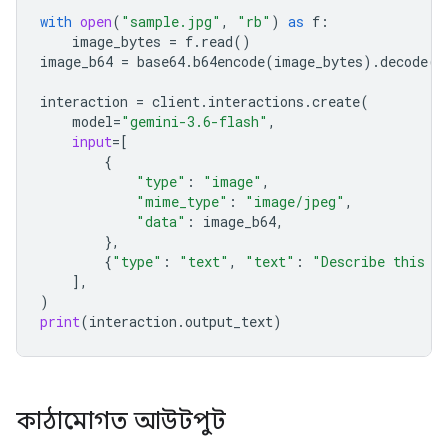
with
open
(
"sample.jpg"
,
"rb"
)
as
f
:
image_bytes
=
f
.
read
()
image_b64
=
base64
.
b64encode
(
image_bytes
)
.
decode
(
"
interaction
=
client
.
interactions
.
create
(
model
=
"gemini-3.6-flash"
,
input
=
[
{
"type"
:
"image"
,
"mime_type"
:
"image/jpeg"
,
"data"
:
image_b64
,
},
{
"type"
:
"text"
,
"text"
:
"Describe this i
],
)
print
(
interaction
.
output_text
)
কাঠামোগত আউটপুট