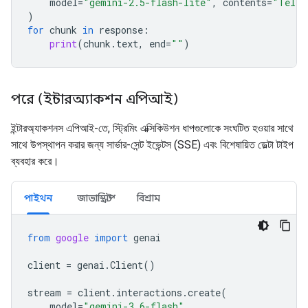
model
=
"gemini-2.5-flash-lite"
,
contents
=
"Tell 
)
for
chunk
in
response
:
print
(
chunk
.
text
,
end
=
""
)
পরে (ইন্টারঅ্যাকশন এপিআই)
ইন্টারঅ্যাকশনস এপিআই-তে, স্ট্রিমিং এক্সিকিউশন ধাপগুলোকে সংঘটিত হওয়ার সাথে
সাথে উপস্থাপন করার জন্য সার্ভার-সেন্ট ইভেন্টস (SSE) এবং বিশেষায়িত ডেল্টা টাইপ
ব্যবহার করে।
পাইথন
জাভাস্ক্রিপ্ট
বিশ্রাম
from
google
import
genai
client
=
genai
.
Client
()
stream
=
client
.
interactions
.
create
(
model
=
"gemini-3.6-flash"
,