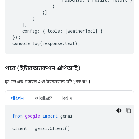
}
}]
}
],
config
:
{
tools
:
[
weatherTool
]
}
});
console
.
log
(
response
.
text
);
পরে (ইন্টারঅ্যাকশন এপিআই)
টুল কল এবং ফলাফল এখন টাইমলাইনের দুটি পৃথক ধাপ।
পাইথন
জাভাস্ক্রিপ্ট
বিশ্রাম
from
google
import
genai
client
=
genai
.
Client
()