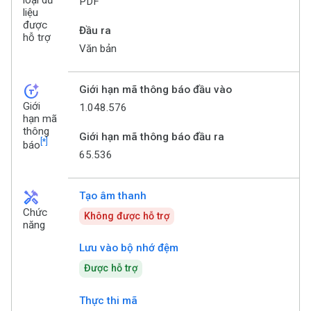
PDF
liệu
được
Đầu ra
hỗ trợ
Văn bản
token_auto
Giới hạn mã thông báo đầu vào
Giới
1.048.576
hạn mã
thông
Giới hạn mã thông báo đầu ra
[*]
báo
65.536
handyman
Tạo âm thanh
Chức
Không được hỗ trợ
năng
Lưu vào bộ nhớ đệm
Được hỗ trợ
Thực thi mã