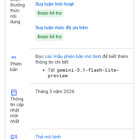
Suy luận linh hoạt
thưởng
thức
Được hỗ trợ
nội
dung
Suy luận mức độ ưu tiên
Được hỗ trợ
123
Đọc
các mẫu phiên bản mô hình
để biết thêm
thông tin chi tiết.
Phiên
bản
gemini-3.1-flash-lite-
Tắt
:
preview
calendar_month
Tháng 3 năm 2026
Thông
tin cập
nhật
mới
nhất
id_card
Thẻ mô hình