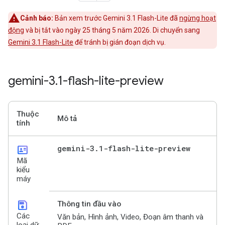
Cảnh báo:
Bản xem trước Gemini 3.1 Flash-Lite đã
ngừng hoạt
động
và bị tắt vào ngày 25 tháng 5 năm 2026. Di chuyển sang
Gemini 3.1 Flash-Lite
để tránh bị gián đoạn dịch vụ.
gemini-3
.
1-flash-lite-preview
Thuộc
Mô tả
tính
id_card
gemini-3
.
1-flash-lite-preview
Mã
kiểu
máy
save
Thông tin đầu vào
Các
Văn bản, Hình ảnh, Video, Đoạn âm thanh và
loại dữ