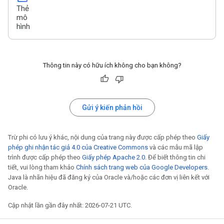
Thẻ
mô
hình
Thông tin này có hữu ích không cho bạn không?
Gửi ý kiến phản hồi
Trừ phi có lưu ý khác, nội dung của trang này được cấp phép theo
Giấy
phép ghi nhận tác giả 4.0 của Creative Commons
và các mẫu mã lập
trình được cấp phép theo
Giấy phép Apache 2.0
. Để biết thông tin chi
tiết, vui lòng tham khảo
Chính sách trang web của Google Developers
.
Java là nhãn hiệu đã đăng ký của Oracle và/hoặc các đơn vị liên kết với
Oracle.
Cập nhật lần gần đây nhất: 2026-07-21 UTC.