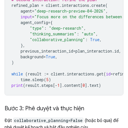
refined_plan
=
client
.
interactions
.
create
(
agent
=
"deep-research-preview-04-2026"
,
input
=
"Focus more on the differences between G
agent_config
=
{
"type"
:
"deep-research"
,
"thinking_summaries"
:
"auto"
,
"collaborative_planning"
:
True
,
},
previous_interaction_id
=
plan_interaction
.
id
,
background
=
True
,
)
while
(
result
:=
client
.
interactions
.
get
(
id
=
refine
time
.
sleep
(
5
)
print
(
result
.
steps
[
-
1
]
.
content
[
0
]
.
text
)
Bước 3: Phê duyệt và thực hiện
Đặt
collaborative_planning=False
(hoặc bỏ qua) để
phê duyệt kế hoạch và bắt đầu nghiên cứu.