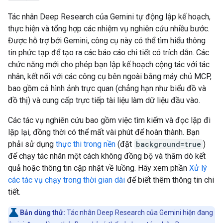
Tác nhân Deep Research của Gemini tự động lập kế hoạch,
thực hiện và tổng hợp các nhiệm vụ nghiên cứu nhiều bước.
Được hỗ trợ bởi Gemini, công cụ này có thể tìm hiểu thông
tin phức tạp để tạo ra các báo cáo chi tiết có trích dẫn. Các
chức năng mới cho phép bạn lập kế hoạch cộng tác với tác
nhân, kết nối với các công cụ bên ngoài bằng máy chủ MCP,
bao gồm cả hình ảnh trực quan (chẳng hạn như biểu đồ và
đồ thị) và cung cấp trực tiếp tài liệu làm dữ liệu đầu vào.
Các tác vụ nghiên cứu bao gồm việc tìm kiếm và đọc lặp đi
lặp lại, đồng thời có thể mất vài phút để hoàn thành. Bạn
phải sử dụng
thực thi trong nền
(đặt
background=true
)
để chạy tác nhân một cách không đồng bộ và thăm dò kết
quả hoặc thông tin cập nhật về luồng. Hãy xem phần
Xử lý
các tác vụ chạy trong thời gian dài
để biết thêm thông tin chi
tiết.
Bản dùng thử:
Tác nhân Deep Research của Gemini hiện đang