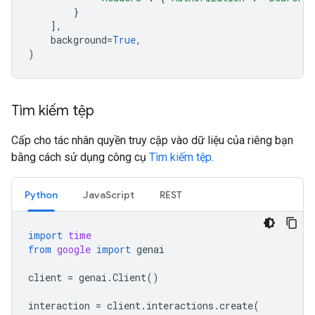
}
],
background
=
True
,
)
Tìm kiếm tệp
Cấp cho tác nhân quyền truy cập vào dữ liệu của riêng bạn
bằng cách sử dụng công cụ
Tìm kiếm tệp
.
Python
JavaScript
REST
import
time
from
google
import
genai
client
=
genai
.
Client
()
interaction
=
client
.
interactions
.
create
(