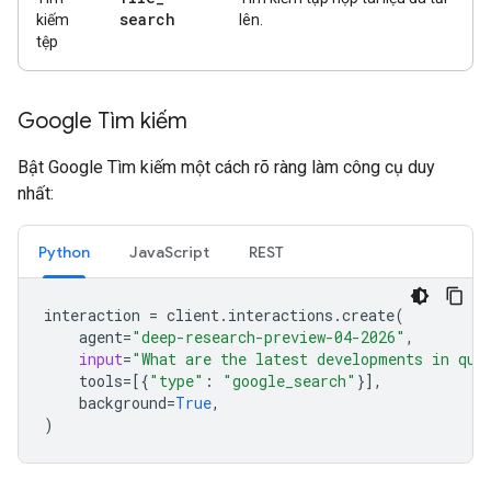
search
kiếm
lên.
tệp
Google Tìm kiếm
Bật Google Tìm kiếm một cách rõ ràng làm công cụ duy
nhất:
Python
JavaScript
REST
interaction
=
client
.
interactions
.
create
(
agent
=
"deep-research-preview-04-2026"
,
input
=
"What are the latest developments in qua
tools
=
[{
"type"
:
"google_search"
}],
background
=
True
,
)