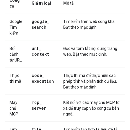
Công
Giá trị loại
Mô tả
cụ
google
_
Google
Tìm kiếm trên web công khai.
search
Tìm
Bật theo mặc định.
kiếm
url
_
Bối
Đọc và tóm tắt nội dung trang
context
cảnh
web. Bật theo mặc định.
từ URL
code
_
Thực
Thực thi mã để thực hiện các
execution
thi mã
phép tính và phân tích dữ liệu.
Bật theo mặc định.
mcp
_
Máy
Kết nối với các máy chủ MCP từ
server
chủ
xa để truy cập vào công cụ bên
MCP
ngoài.
file
_
Tìm
Tìm kiếm tập hợp tài liệu đã tải