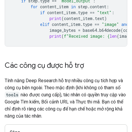
if
step
.
type
==
"model_output"
:
for
content_item
in
step
.
content
:
if
content_item
.
type
==
"text"
:
print
(
content_item
.
text
)
elif
content_item
.
type
==
"image"
and
image_bytes
=
base64
.
b64decode
(
con
print
(
f
"Received image: 
{
len
(
image
Các công cụ được hỗ trợ
Tính năng Deep Research hỗ trợ nhiều công cụ tích hợp và
công cụ bên ngoài. Theo mặc định (khi không có tham số
tools
nào được cung cấp), tác nhân có quyền truy cập vào
Google Tìm kiếm, Bối cảnh URL và Thực thi mã. Bạn có thể
chỉ định rõ ràng các công cụ để hạn chế hoặc mở rộng khả
năng của tác nhân.