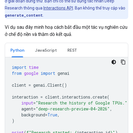
ở giai đoạn dùng thử. Bạn chỉ có thể sử dụng tác nhân Deep
Research thông qua
Interactions API
. Bạn không thể truy cập vào
generate_content
.
Ví dụ sau đây minh hoạ cách bắt đầu một tác vụ nghiên cứu
ở chế độ nền và thăm dò kết quả.
Python
JavaScript
REST
import
time
from
google
import
genai
client
=
genai
.
Client
()
interaction
=
client
.
interactions
.
create
(
input
=
"Research the history of Google TPUs."
,
agent
=
"deep-research-preview-04-2026"
,
background
=
True
,
)
print
(
f
"Research started: 
{
interaction
.
id
}
"
)