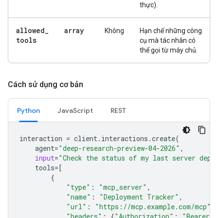
thực).
allowed
_
array
Không
Hạn chế những công
tools
cụ mà tác nhân có
thể gọi từ máy chủ.
Cách sử dụng cơ bản
Python
JavaScript
REST
interaction
=
client
.
interactions
.
create
(
agent
=
"deep-research-preview-04-2026"
,
input
=
"Check the status of my last server depl
tools
=
[
{
"type"
:
"mcp_server"
,
"name"
:
"Deployment Tracker"
,
"url"
:
"https://mcp.example.com/mcp"
,
"headers"
:
{
"Authorization"
:
"Bearer m