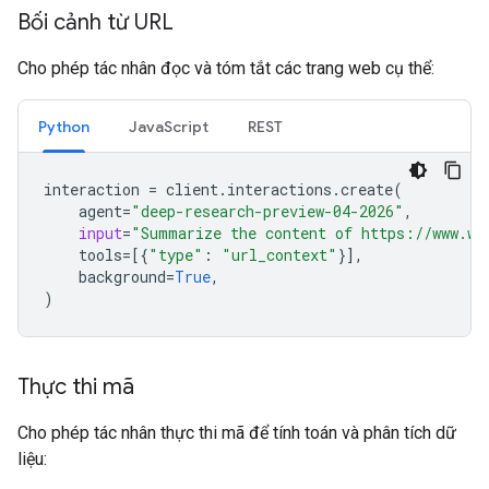
Bối cảnh từ URL
Cho phép tác nhân đọc và tóm tắt các trang web cụ thể:
Python
JavaScript
REST
interaction
=
client
.
interactions
.
create
(
agent
=
"deep-research-preview-04-2026"
,
input
=
"Summarize the content of https://www.wi
tools
=
[{
"type"
:
"url_context"
}],
background
=
True
,
)
Thực thi mã
Cho phép tác nhân thực thi mã để tính toán và phân tích dữ
liệu: