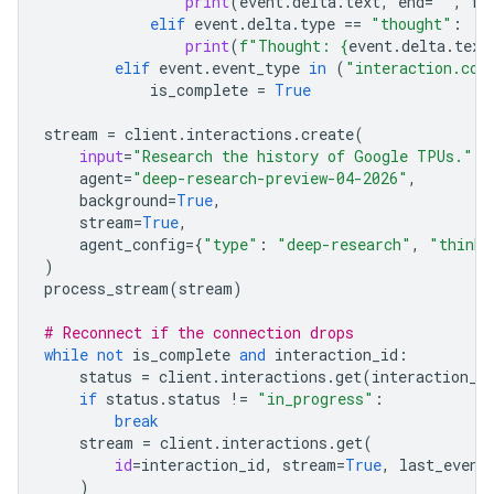
print
(
event
.
delta
.
text
,
end
=
""
,
fl
elif
event
.
delta
.
type
==
"thought"
:
print
(
f
"Thought: 
{
event
.
delta
.
text
elif
event
.
event_type
in
(
"interaction.com
is_complete
=
True
stream
=
client
.
interactions
.
create
(
input
=
"Research the history of Google TPUs."
,
agent
=
"deep-research-preview-04-2026"
,
background
=
True
,
stream
=
True
,
agent_config
=
{
"type"
:
"deep-research"
,
"thinki
)
process_stream
(
stream
)
# Reconnect if the connection drops
while
not
is_complete
and
interaction_id
:
status
=
client
.
interactions
.
get
(
interaction_i
if
status
.
status
!=
"in_progress"
:
break
stream
=
client
.
interactions
.
get
(
id
=
interaction_id
,
stream
=
True
,
last_event
)