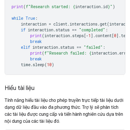
print
(
f
"Research started: 
{
interaction
.
id
}
"
)
while
True
:
interaction
=
client
.
interactions
.
get
(
interact
if
interaction
.
status
==
"completed"
:
print
(
interaction
.
steps
[
-
1
]
.
content
[
0
]
.
tex
break
elif
interaction
.
status
==
"failed"
:
print
(
f
"Research failed: 
{
interaction
.
erro
break
time
.
sleep
(
10
)
Hiểu tài liệu
Tính năng hiểu tài liệu cho phép truyền trực tiếp tài liệu dưới
dạng dữ liệu đầu vào đa phương thức. Trợ lý sẽ phân tích
các tài liệu được cung cấp và tiến hành nghiên cứu dựa trên
nội dung của các tài liệu đó.