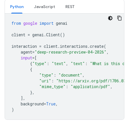
Python
JavaScript
REST
from
google
import
genai
client
=
genai
.
Client
()
interaction
=
client
.
interactions
.
create
(
agent
=
"deep-research-preview-04-2026"
,
input
=
[
{
"type"
:
"text"
,
"text"
:
"What is this do
{
"type"
:
"document"
,
"uri"
:
"https://arxiv.org/pdf/1706.037
"mime_type"
:
"application/pdf"
,
},
],
background
=
True
,
)