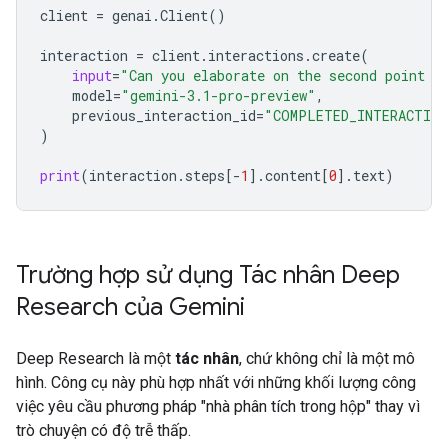
client
=
genai
.
Client
()
interaction
=
client
.
interactions
.
create
(
input
=
"Can you elaborate on the second point i
model
=
"gemini-3.1-pro-preview"
,
previous_interaction_id
=
"COMPLETED_INTERACTION
)
print
(
interaction
.
steps
[
-
1
]
.
content
[
0
]
.
text
)
Trường hợp sử dụng Tác nhân Deep
Research của Gemini
Deep Research là một
tác nhân
, chứ không chỉ là một mô
hình. Công cụ này phù hợp nhất với những khối lượng công
việc yêu cầu phương pháp "nhà phân tích trong hộp" thay vì
trò chuyện có độ trễ thấp.