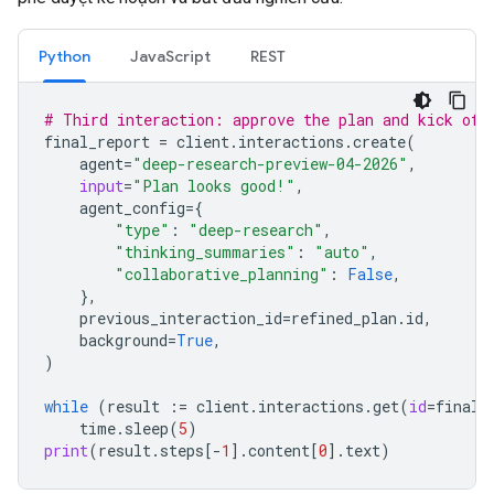
Python
JavaScript
REST
# Third interaction: approve the plan and kick off
final_report
=
client
.
interactions
.
create
(
agent
=
"deep-research-preview-04-2026"
,
input
=
"Plan looks good!"
,
agent_config
=
{
"type"
:
"deep-research"
,
"thinking_summaries"
:
"auto"
,
"collaborative_planning"
:
False
,
},
previous_interaction_id
=
refined_plan
.
id
,
background
=
True
,
)
while
(
result
:=
client
.
interactions
.
get
(
id
=
final_
time
.
sleep
(
5
)
print
(
result
.
steps
[
-
1
]
.
content
[
0
]
.
text
)