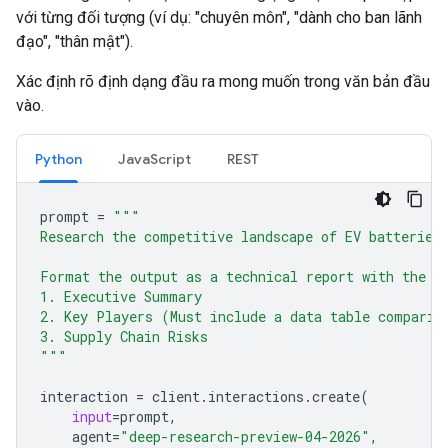
với từng đối tượng (ví dụ: "chuyên môn", "dành cho ban lãnh
đạo", "thân mật").
Xác định rõ định dạng đầu ra mong muốn trong văn bản đầu
vào.
Python
JavaScript
REST
prompt
=
"""
Research the competitive landscape of EV batteries
Format the output as a technical report with the f
1. Executive Summary
2. Key Players (Must include a data table comparin
3. Supply Chain Risks
"""
interaction
=
client
.
interactions
.
create
(
input
=
prompt
,
agent
=
"deep-research-preview-04-2026"
,