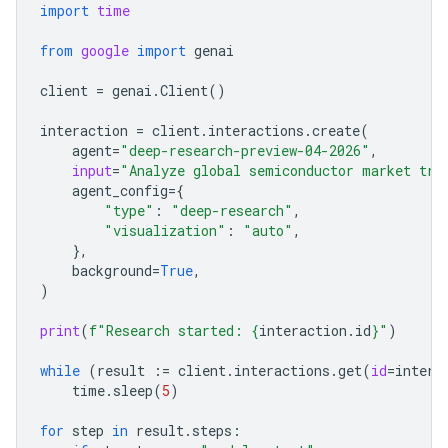
import
time
from
google
import
genai
client
=
genai
.
Client
()
interaction
=
client
.
interactions
.
create
(
agent
=
"deep-research-preview-04-2026"
,
input
=
"Analyze global semiconductor market tre
agent_config
=
{
"type"
:
"deep-research"
,
"visualization"
:
"auto"
,
},
background
=
True
,
)
print
(
f
"Research started: 
{
interaction
.
id
}
"
)
while
(
result
:=
client
.
interactions
.
get
(
id
=
intera
time
.
sleep
(
5
)
for
step
in
result
.
steps
: