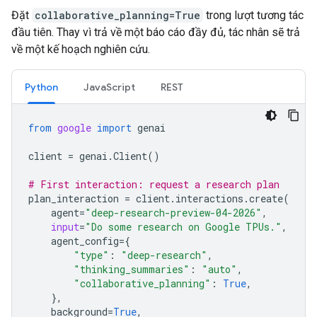
Đặt
collaborative_planning=True
trong lượt tương tác
đầu tiên. Thay vì trả về một báo cáo đầy đủ, tác nhân sẽ trả
về một kế hoạch nghiên cứu.
Python
JavaScript
REST
from
google
import
genai
client
=
genai
.
Client
()
# First interaction: request a research plan
plan_interaction
=
client
.
interactions
.
create
(
agent
=
"deep-research-preview-04-2026"
,
input
=
"Do some research on Google TPUs."
,
agent_config
=
{
"type"
:
"deep-research"
,
"thinking_summaries"
:
"auto"
,
"collaborative_planning"
:
True
,
},
background
=
True
,