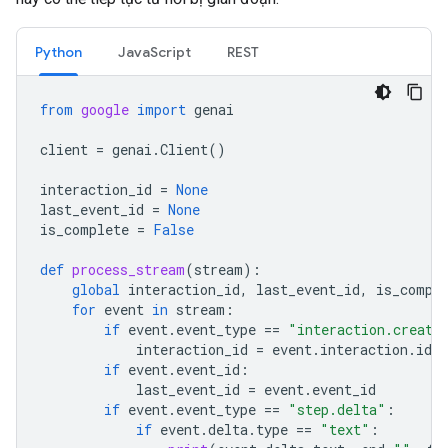
Python
JavaScript
REST
from
google
import
genai
client
=
genai
.
Client
()
interaction_id
=
None
last_event_id
=
None
is_complete
=
False
def
process_stream
(
stream
):
global
interaction_id
,
last_event_id
,
is_compl
for
event
in
stream
:
if
event
.
event_type
==
"interaction.create
interaction_id
=
event
.
interaction
.
id
if
event
.
event_id
:
last_event_id
=
event
.
event_id
if
event
.
event_type
==
"step.delta"
:
if
event
.
delta
.
type
==
"text"
: