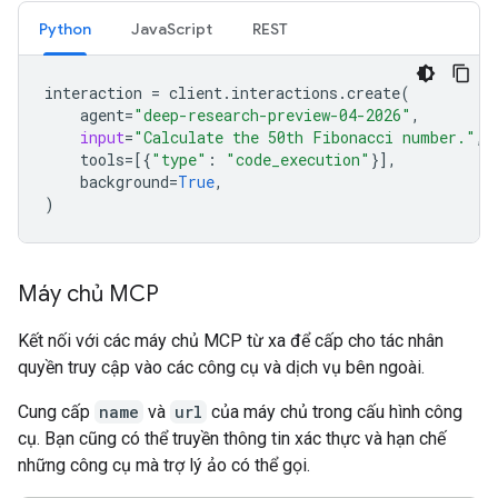
Python
JavaScript
REST
interaction
=
client
.
interactions
.
create
(
agent
=
"deep-research-preview-04-2026"
,
input
=
"Calculate the 50th Fibonacci number."
,
tools
=
[{
"type"
:
"code_execution"
}],
background
=
True
,
)
Máy chủ MCP
Kết nối với các máy chủ MCP từ xa để cấp cho tác nhân
quyền truy cập vào các công cụ và dịch vụ bên ngoài.
Cung cấp
name
và
url
của máy chủ trong cấu hình công
cụ. Bạn cũng có thể truyền thông tin xác thực và hạn chế
những công cụ mà trợ lý ảo có thể gọi.