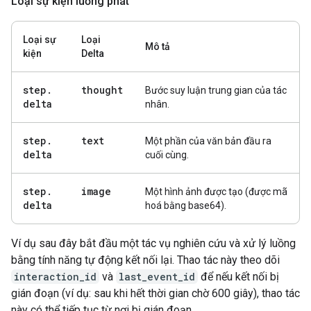
Loại sự kiện luồng phát
Loại sự
Loại
Mô tả
kiện
Delta
step
.
thought
Bước suy luận trung gian của tác
delta
nhân.
step
.
text
Một phần của văn bản đầu ra
delta
cuối cùng.
step
.
image
Một hình ảnh được tạo (được mã
delta
hoá bằng base64).
Ví dụ sau đây bắt đầu một tác vụ nghiên cứu và xử lý luồng
bằng tính năng tự động kết nối lại. Thao tác này theo dõi
interaction_id
và
last_event_id
để nếu kết nối bị
gián đoạn (ví dụ: sau khi hết thời gian chờ 600 giây), thao tác
này có thể tiếp tục từ nơi bị gián đoạn.