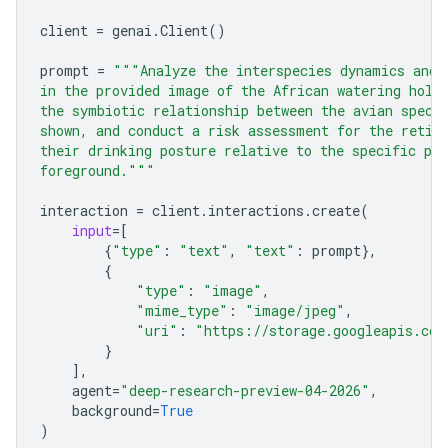
client
=
genai
.
Client
()
prompt
=
"""Analyze the interspecies dynamics and 
in the provided image of the African watering hole
the symbiotic relationship between the avian speci
shown, and conduct a risk assessment for the retic
their drinking posture relative to the specific pre
foreground."""
interaction
=
client
.
interactions
.
create
(
input
=
[
{
"type"
:
"text"
,
"text"
:
prompt
},
{
"type"
:
"image"
,
"mime_type"
:
"image/jpeg"
,
"uri"
:
"https://storage.googleapis.com
}
],
agent
=
"deep-research-preview-04-2026"
,
background
=
True
)