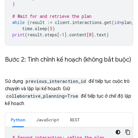
)
# Wait for and retrieve the plan
while
(
result
:=
client
.
interactions
.
get
(
id
=
plan_i
time
.
sleep
(
5
)
print
(
result
.
steps
[
-
1
]
.
content
[
0
]
.
text
)
Bước 2: Tinh chỉnh kế hoạch (không bắt buộc)
Sử dụng
previous_interaction_id
để tiếp tục cuộc trò
chuyện và lặp lại kế hoạch. Giữ
collaborative_planning=True
để tiếp tục ở chế độ lập
kế hoạch.
Python
JavaScript
REST
# Second interaction: refine the plan