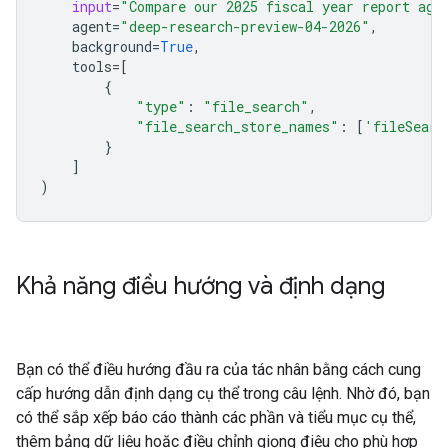
input
=
"Compare our 2025 fiscal year report aga
agent
=
"deep-research-preview-04-2026"
,
background
=
True
,
tools
=
[
{
"type"
:
"file_search"
,
"file_search_store_names"
:
[
'fileSearc
}
]
)
Khả năng điều hướng và định dạng
Bạn có thể điều hướng đầu ra của tác nhân bằng cách cung
cấp hướng dẫn định dạng cụ thể trong câu lệnh. Nhờ đó, bạn
có thể sắp xếp báo cáo thành các phần và tiểu mục cụ thể,
thêm bảng dữ liệu hoặc điều chỉnh giọng điệu cho phù hợp