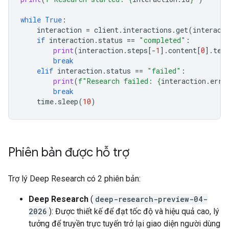
while
True
:
interaction
=
client
.
interactions
.
get
(
interact
if
interaction
.
status
==
"completed"
:
print
(
interaction
.
steps
[
-
1
]
.
content
[
0
]
.
tex
break
elif
interaction
.
status
==
"failed"
:
print
(
f
"Research failed: 
{
interaction
.
erro
break
time
.
sleep
(
10
)
Phiên bản được hỗ trợ
Trợ lý Deep Research có 2 phiên bản:
Deep Research
(
deep-research-preview-04-
2026
): Được thiết kế để đạt tốc độ và hiệu quả cao, lý
tưởng để truyền trực tuyến trở lại giao diện người dùng