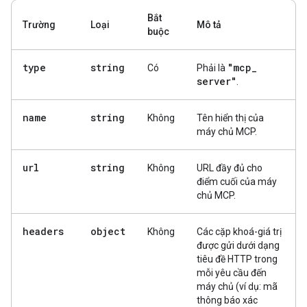
Bắt
Trường
Loại
Mô tả
buộc
type
string
"mcp
_
Có
Phải là
server"
.
name
string
Không
Tên hiển thị của
máy chủ MCP.
url
string
Không
URL đầy đủ cho
điểm cuối của máy
chủ MCP.
headers
object
Không
Các cặp khoá-giá trị
được gửi dưới dạng
tiêu đề HTTP trong
mỗi yêu cầu đến
máy chủ (ví dụ: mã
thông báo xác