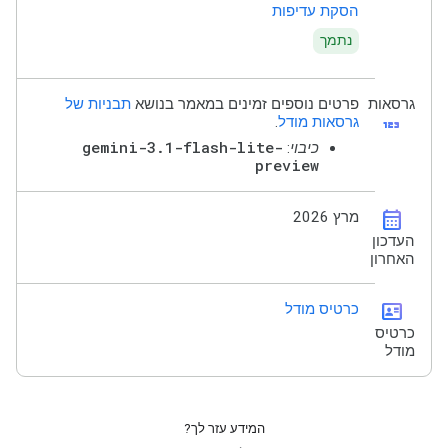
הסקת עדיפות
נתמך
גרסאות
פרטים נוספים זמינים במאמר בנושא
תבניות של
123
גרסאות מודל
.
gemini-3.1-flash-lite-
כיבוי
:
preview
calendar_month
מרץ 2026
העדכון
האחרון
id_card
כרטיס מודל
כרטיס
מודל
המידע עזר לך?