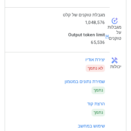
מגבלת טוקנים של קלט
token_auto
1,048,576
מגבלות
על
Output token limit
[*]
טוקנים
65,536
handyman
יצירת אודיו
יכולות
לא נתמך
שמירת נתונים במטמון
נתמך
הרצת קוד
נתמך
שימוש במחשב