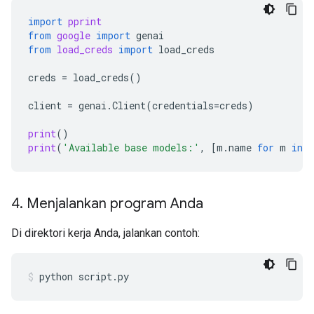
import
pprint
from
google
import
genai
from
load_creds
import
load_creds
creds
=
load_creds
()
client
=
genai
.
Client
(
credentials
=
creds
)
print
()
print
(
'Available base models:'
,
[
m
.
name
for
m
in
c
4
.
Menjalankan program Anda
Di direktori kerja Anda, jalankan contoh:
python
script.py