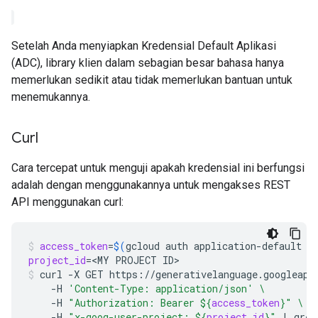
Setelah Anda menyiapkan Kredensial Default Aplikasi
(ADC), library klien dalam sebagian besar bahasa hanya
memerlukan sedikit atau tidak memerlukan bantuan untuk
menemukannya.
Curl
Cara tercepat untuk menguji apakah kredensial ini berfungsi
adalah dengan menggunakannya untuk mengakses REST
API menggunakan curl:
access_token
=
$(
gcloud
auth
application-default
p
project_id
=
<MY
PROJECT
ID>
curl
-X
GET
https://generativelanguage.googleapi
-H
'Content-Type: application/json'
\
-H
"Authorization: Bearer 
${
access_token
}
"
\
-H
"x-goog-user-project: 
${
project_id
}
"
|
grep