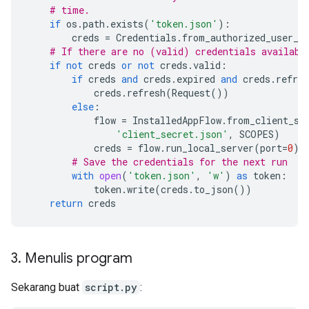
# time.
if
os
.
path
.
exists
(
'token.json'
):
creds
=
Credentials
.
from_authorized_user_f
# If there are no (valid) credentials availabl
if
not
creds
or
not
creds
.
valid
:
if
creds
and
creds
.
expired
and
creds
.
refres
creds
.
refresh
(
Request
())
else
:
flow
=
InstalledAppFlow
.
from_client_se
'client_secret.json'
,
SCOPES
)
creds
=
flow
.
run_local_server
(
port
=
0
)
# Save the credentials for the next run
with
open
(
'token.json'
,
'w'
)
as
token
:
token
.
write
(
creds
.
to_json
())
return
creds
3
.
Menulis program
Sekarang buat
script.py
: