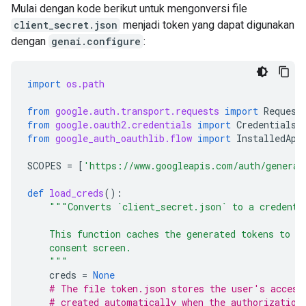
Mulai dengan kode berikut untuk mengonversi file
client_secret.json
menjadi token yang dapat digunakan
dengan
genai.configure
:
import
os.path
from
google.auth.transport.requests
import
Request
from
google.oauth2.credentials
import
Credentials
from
google_auth_oauthlib.flow
import
InstalledApp
SCOPES
=
[
'https://www.googleapis.com/auth/generat
def
load_creds
():
"""Converts `client_secret.json` to a credenti
    This function caches the generated tokens to m
    consent screen.
    """
creds
=
None
# The file token.json stores the user's access
# created automatically when the authorization