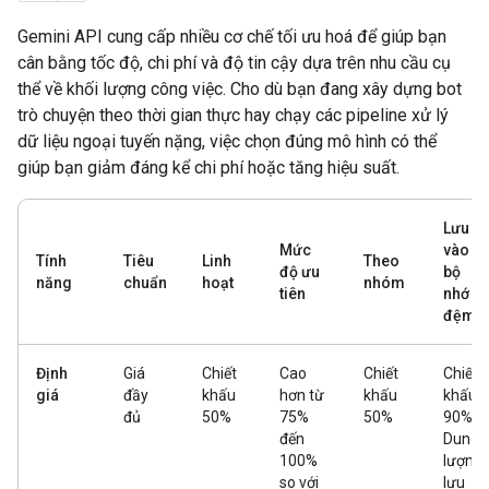
Gemini API cung cấp nhiều cơ chế tối ưu hoá để giúp bạn
cân bằng tốc độ, chi phí và độ tin cậy dựa trên nhu cầu cụ
thể về khối lượng công việc. Cho dù bạn đang xây dựng bot
trò chuyện theo thời gian thực hay chạy các pipeline xử lý
dữ liệu ngoại tuyến nặng, việc chọn đúng mô hình có thể
giúp bạn giảm đáng kể chi phí hoặc tăng hiệu suất.
Lưu
Mức
vào
Tính
Tiêu
Linh
Theo
độ ưu
bộ
năng
chuẩn
hoạt
nhóm
tiên
nhớ
đệm
Định
Giá
Chiết
Cao
Chiết
Chiết
giá
đầy
khấu
hơn từ
khấu
khấu
đủ
50%
75%
50%
90% +
đến
Dung
100%
lượng
so với
lưu