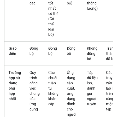
cao
tốt
bỏ)
thông
nhất
lượng)
có thể
(Có
thể
loại
bỏ)
Giao
Đồng
Đồng
Đồng
Không
Trạng
diện
bộ
bộ
bộ
đồng
thái
bộ
đã lưu
Trường
Quy
Các
Ứng
Tập
Các
hợp sử
trình
chuỗi
dụng
dữ liệu
truy
dụng
công
tuần
sản
lớn,
vấn
phù
việc
tự
xuất,
đánh
lặp lại
hợp
chung
không
ứng
giá
trên
nhất
của
khẩn
dụng
ngoại
cùng
ứng
cấp
dành
tuyến
một
dụng
cho
tệp
người