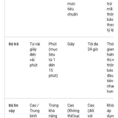
mức
trữ
tiêu
mã
chuẩn
thông
báo
theo
tỷ lệ
Độ trễ
Từ vài
Phút
Giây
Tối đa
Thời
giây
(mục
24 giờ
gian
đến
tiêu
hiển
vài
từ 1
thị mã
phút
đến
thông
15
báo
phút)
đầu
tiên
nhanh
hơn
Độ tin
Cao /
Trong
Cao
Cao
Không
cậy
Trung
khả
(Không
(đối
áp
bình
năng
thể loại
với
dụng