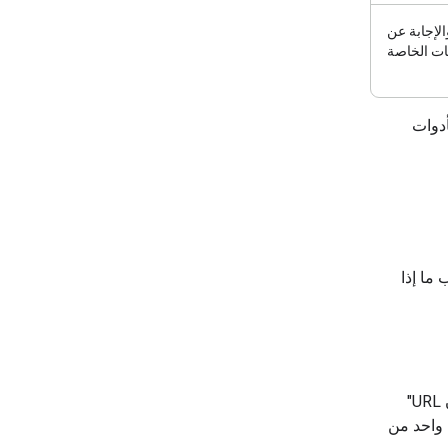
الإجابة عن
نات الخاصة
دوات
ما إذا
بالنسبة إلى الأدوات المضمّنة (مثل "بحث Google" و"خرائط Google" و"سياق عنوان URL"
 واحد من