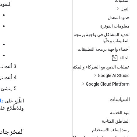
المكتبات
النموذج
النقل
حدود المعدل
معلومات الفوترة
تحديد المشاكل في واجهة برمجة
التطبيقات وحلّها
أخطاء واجهة برمجة التطبيقات
الحالة
أنت
تنف
عمليات الدمج مع الشركاء والمكتبات
Google AI Studio
أنت
ترسل جم
Google Cloud Platform
ينشئ
السياسات
اطّلِع على
دل
وللاطّلاع عل
بنود الخدمة
المناطق المتاحة
المخرجات 
رصد إساءة الاستخدام