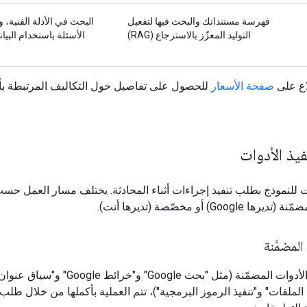
فهرسة مستنداتك والبحث فيها لتفعيل
البحث في الأدلة الفنية، و
التوليد المعزّز بالاسترجاع (RAG)
الأسئلة باستخدام البيا
اع على
صفحة الأسعار
للحصول على تفاصيل حول التكاليف المرتبطة بأ
يذ الأدوات
 للنموذج بطلب تنفيذ إجراءات أثناء المحادثة. يختلف مسار العمل حسب 
Google) أو مخصّصة (تديرها أنت).
المضمَّنة
لملفات" و"تنفيذ الرموز البرمجية")، تتم العملية بأكملها من خلال طلب