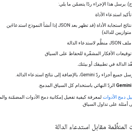
). يرسل هذا الإجراء ردًا يتضمّن ما يلي:
تأكيد استدعاء الأداة
نتائج استجابة الأداة (قد تظهر بعد JSON إذا أنشأ النموذج استدعاءَين
متوازيين للدالة)
ملف JSON منظَّم لاستدعاء الدالة
توقيعات الأفكار المشفّرة للحفاظ على السياق
ّذ الدالة في تطبيقك أو بيئتك.
يع أجزاء ردّ Gemini، بالإضافة إلى نتائج استدعاء الدالة.
Gemini
الردّ النهائي باستخدام كل السياق المدمج.
يل دمج الأدوات
لمعرفة كيفية تفعيل إمكانية دمج الأدوات المضمّنة وال
ى أمثلة على تداول السياق.
المنظَّمة مقابل استدعاء الدالة