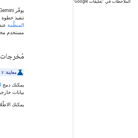
الملاحظات في "تعليقات Google"
يوفّر Gemini طريقتَين لإنشاء نتائج منظَّمة. استخدِم
تنفيذ خطوة و
المنظَّمة
عندم
مستخدم مخص
مُخرجات م
معاينة:
لا ت
يمكنك دمج
ا
بيانات خارج
يمكنك الاطّل