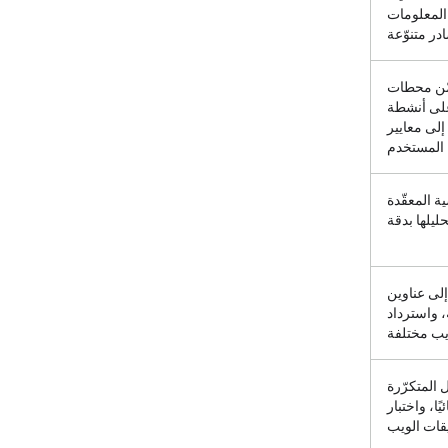
المعلومات
ر متنوّعة
ّن محطات
 على أنشطة
 إلى معايير
المستخدم
ة المعقّدة
ليلها بدقة
 إلى عناوين
ة، واسترداد
ب مختلفة
 المتكرّرة
ًا، واختبار
قات الويب