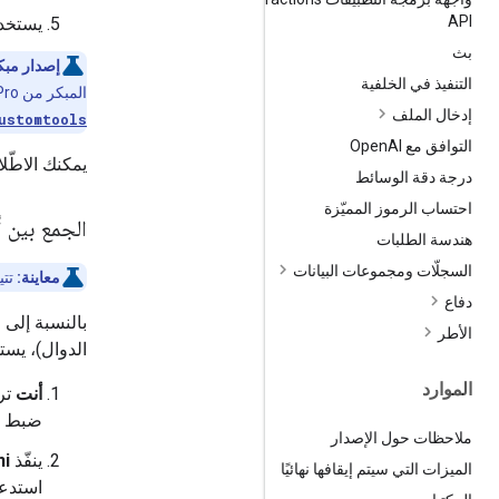
API
يستخد
بث
إصدار مبك
التنفيذ في الخلفية
المبكر من Gemini 3.1 Pro مع نقطة نهاية منفصلة يمكن الوصول إليها من خلال واجهة برمجة التطبيقات باسم
إدخال الملف
ustomtools
التوافق مع Open
AI
يمكنك الاطّ
درجة دقة الوسائط
احتساب الرموز المميّزة
الجمع بين
هندسة الطلبات
السجلّات ومجموعات البيانات
معاينة:
تتيح سلسلة نم
دفاع
بالنسبة إلى 
الأطر
الدوال)، يست
الموارد
أنت
ترس
ضبط عل
ملاحظات حول الإصدار
ينفّذ
ni
الميزات التي سيتم إيقافها نهائيًا
استدعا