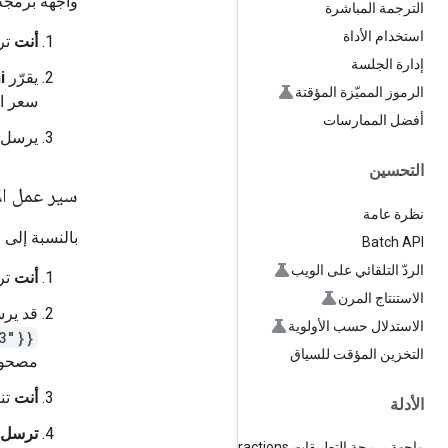
واجهة برمجة 
الترجمة المباشرة
استخدام الأداة
أنت
ترس
إدارة الجلسة
يقرّر
i
الرموز المميّزة المؤقتة
سعر السهم، ثم ي
أفضل الممارسات
يرسل
التحسين
سير عمل الأ
نظرة عامة
بالنسبة إلى 
Batch API
الردّ التلقائي على الويب
أنت
ترس
الاستنتاج المرن
قد ير
الاستدلال حسب الأولوية
3"}}
التخزين المؤقت للسياق
مصحوبً
أنت
تنف
الأدلة
ترسل
واجهة برمجة التطبيقات Interactions