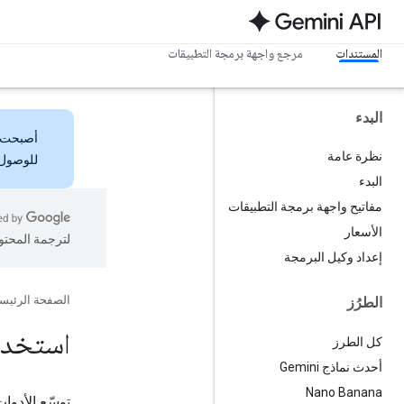
المستندات
مرجع واجهة برمجة التطبيقات
البدء
أصبحت
نظرة عامة
للوصول 
البدء
مفاتيح واجهة برمجة التطبيقات
الأسعار
لترجمة المحتو
إعداد وكيل البرمجة
الصفحة الرئيس
الطرُز
استخدام "ا
كل الطرز
أحدث نماذج Gemini
Nano Banana