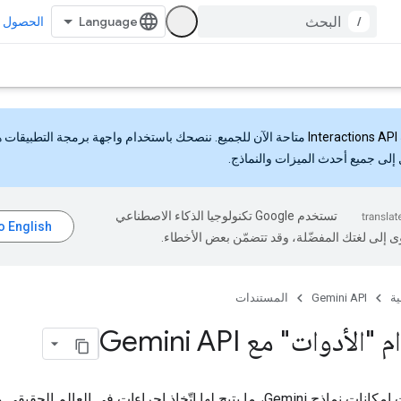
/
الحصول ع
Interactions API
متاحة الآن للجميع. ننصحك باستخدام واجهة برمجة التطبيقات 
إلى جميع أحدث الميزات والنماذج.
تستخدم Google تكنولوجيا الذكاء الاصطناعي
ى إلى لغتك المفضّلة، وقد تتضمّن بعض الأخطاء.
ية
Gemini API
المستندات
لأدوات" مع Gemini API
توسّع الأدوات إمكانات نماذج Gemini، ما يتيح لها اتّخاذ إجراءات في العالم ا