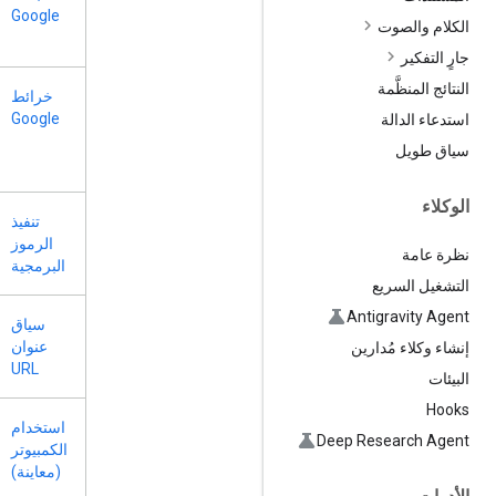
Google
الكلام والصوت
جارٍ التفكير
النتائج المنظَّمة
خرائط
Google
استدعاء الدالة
سياق طويل
الوكلاء
تنفيذ
الرموز
نظرة عامة
البرمجية
التشغيل السريع
Antigravity Agent
سياق
عنوان
إنشاء وكلاء مُدارين
URL
البيئات
Hooks
استخدام
Deep Research Agent
الكمبيوتر
(معاينة)