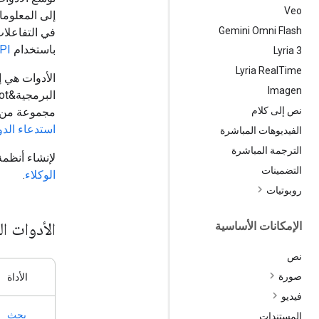
Veo
إلى المعلوما
Gemini Omni Flash
في التفاعلات
باستخدام
PI
‫Lyria 3
Lyria Real
Time
Imagen
نص إلى كلام
مجموعة من ال
استدعاء الدو
الفيديوهات المباشرة
الترجمة المباشرة
لإنشاء أنظمة
التضمينات
الوكلاء
.
روبوتيات
الأدوات ال
الإمكانات الأساسية
نص
صورة
الأداة
فيديو
بحث
المستندات