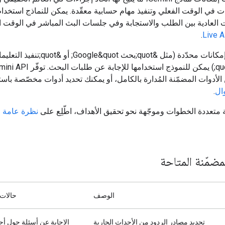
ت في الوقت الفعلي وتنفيذ مهام حسابية معقّدة. يمكن للنماذج استخدام
 العادية بين الطلب والاستجابة وفي جلسات البث المباشر في الوقت ا
.
Live A
الأدوات هي إمكانات محدّدة (مثل &quot;بحث Google&quot; أو &quot;تن
البرمجية&quot;) يمكن للنموذج استخدامها للإجابة عن طلبات ال
أدوات المضمّنة المُدارة بالكامل، أو يمكنك تحديد أدوات مخصّصة باس
ال
.
 متعددة الخطوات وموجّهة نحو تحقيق الأهداف، اطّلِع على
نظرة عامة 
مضمّنة المتاحة
الوصف
حالات 
تحديد مصادر الردود من الأحداث الجارية
الإجابة عن أسئلة حول أح