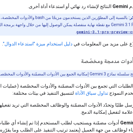
م
Gemini
النتائج لإنشاء رد نهائي أو استدعاء أداة أخرى.
ر:
بالنسبة إلى المطوّرين الذين يستخدمون مزيجًا من bash 
.
gemini-3.1-pro-preview-c
لاع على مزيد من المعلومات في
دليل استخدام ميزة "استدعاء الدوال"
.
 أدوات مدمجة ومخصّصة
اذج Gemini 3 إمكانية الجمع بين الأدوات المضمّنة والأدوات المخصّصة في ردّ واحد.
الطلبات التي تجمع بين الأدوات المضمّنة والأدوات المخصّصة (عمليات 
خدم النموذج
تداول سياق الأداة
لتنسيق التنفيذ في بيئات مختلفة:
ل طلبًا وتحدّد الأدوات المضمّنة والوظائف المخصّصة التي تريد تفعيلها
امة لتفعيل إمكانية الدمج.
Gemi
أدوات مضمّنة ويستجيب لطلب المستخدم إذا تم إنشاء أي طلبا
ء لوظائف من جهة العميل (يعتمد ترتيب التنفيذ على الطلب وما يقرّره