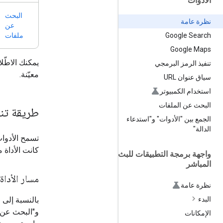
الأدوات
البحث
نظرة عامة
عن
ملفات
Google Search
Google Maps
يمكنك الاطّل
تنفيذ الرمز البرمجي
معيّنة.
سياق عنوان URL
استخدام الكمبيوتر
البحث عن الملفات
طريقة تنف
الجمع بين "الأدوات" و"استدعاء
الدالة"
تسمح الأدوات
كانت الأداة مضمّنة (تديرها 
واجهة برمجة التطبيقات للبث
المباشر
مسار الأداة 
نظرة عامة
البدء
و"البحث عن ا
الإمكانات