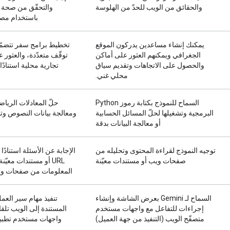
والحقائق من الويب للحدّ من الهلوسة
والتحقّق من صحة 
باستخدام مصاد
يمكنك إنشاء مساعدين يدركون الموقع
تخطيط برامج سفر تتضم
الجغرافي ويمكنهم العثور على أماكن
توقّف متعدّدة، والعثور
والحصول على الاتجاهات وتقديم سياق
تجارية محلية استنادًا
محلي غني.
السماح للنموذج بكتابة رموز Python
حلّ المعادلات الرياضي
البرمجية وتشغيلها لحلّ المسائل الحسابية
ومعالجة بيانات النصوص وتح
أو معالجة البيانات بدقة
توجيه النموذج لقراءة المحتوى وتحليله من
الإجابة عن الأسئلة استنادًا
صفحات ويب أو مستندات معيّنة
URL أو مستندات معيّن
المعلومات من صفحات وي
السماح لـ Gemini بعرض الشاشة وإنشاء
تنفيذ مهام سير العمل
إجراءات للتفاعل مع واجهات مستخدم
المستندة إلى الويب تلقائي
متصفّح الويب (التنفيذ من جهة العميل)
واجهات مستخدم تطبي