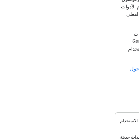
 الأدوات
لفعلي
فيذ التعليمات
بحث. توفّر Gemini API
تخدام
حول
الاستخدام
داث حديثة