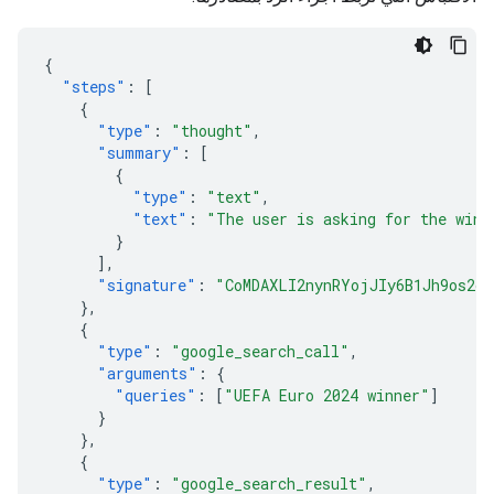
{
"steps"
:
[
{
"type"
:
"thought"
,
"summary"
:
[
{
"type"
:
"text"
,
"text"
:
"The user is asking for the winn
}
],
"signature"
:
"CoMDAXLI2nynRYojJIy6B1Jh9os2cr
},
{
"type"
:
"google_search_call"
,
"arguments"
:
{
"queries"
:
[
"UEFA Euro 2024 winner"
]
}
},
{
"type"
:
"google_search_result"
,