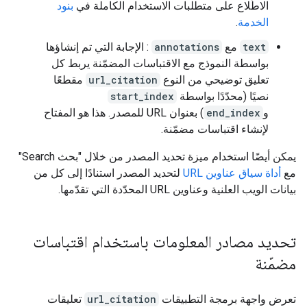
الاطّلاع على متطلبات الاستخدام الكاملة في
بنود
الخدمة
.
text
مع
annotations
: الإجابة التي تم إنشاؤها
بواسطة النموذج مع الاقتباسات المضمّنة يربط كل
تعليق توضيحي من النوع
url_citation
مقطعًا
نصيًا (محدّدًا بواسطة
start_index
و
end_index
) بعنوان URL للمصدر. هذا هو المفتاح
لإنشاء اقتباسات مضمّنة.
يمكن أيضًا استخدام ميزة تحديد المصدر من خلال "بحث Search"
مع
أداة سياق عناوين URL
لتحديد المصدر استنادًا إلى كل من
بيانات الويب العلنية وعناوين URL المحدّدة التي تقدّمها.
تحديد مصادر المعلومات باستخدام اقتباسات
مضمّنة
تعرض واجهة برمجة التطبيقات
url_citation
تعليقات