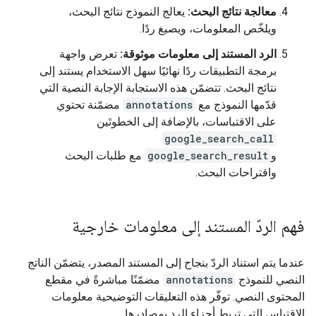
معالجة نتائج البحث:
يعالج النموذج نتائج البحث،
ويلخّص المعلومات، ويصيغ ردًا.
الرد المستند إلى معلومات موثوقة:
تعرض واجهة
برمجة التطبيقات ردًا نهائيًا سهل الاستخدام يستند إلى
نتائج البحث. تتضمّن هذه الاستجابة الإجابة النصية التي
قدّمها النموذج مع
annotations
مضمّنة تحتوي
على الاقتباسات، بالإضافة إلى الخطوتَين
google_search_call
و
google_search_result
مع طلبات البحث
واقتراحات البحث.
فهم الردّ المستند إلى معلومات خارجية
عندما يتم استناد الردّ بنجاح إلى المستند المصدر، يتضمّن الناتج
النصي للنموذج
annotations
مضمّنًا مباشرةً في مقطع
المحتوى النصي. توفّر هذه التعليقات التوضيحية معلومات
الاقتباس التي تربط أجزاء الرد بمصادرها.