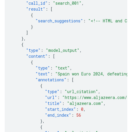
"call_id"
:
"search_001"
,
"result"
:
[
{
"search_suggestions"
:
"<!-- HTML and CSS
}
]
},
{
"type"
:
"model_output"
,
"content"
:
[
{
"type"
:
"text"
,
"text"
:
"Spain won Euro 2024, defeating 
"annotations"
:
[
{
"type"
:
"url_citation"
,
"url"
:
"https://www.aljazeera.com/sp
"title"
:
"aljazeera.com"
,
"start_index"
:
0
,
"end_index"
:
56
},
{