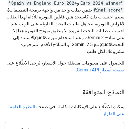
Euro 2024 winner"
و
"Spain vs England Euro 2024
final score"
ضمن طلب واحد من واجهة برمجة التطبيقات)،
سيتم احتساب ذلك كاستخدامَين قابلَين للفوترة للأداة لهذا الطلب.
لأغراض الفوترة، نتجاهل طلبات البحث الفارغة على الويب عند
احتساب طلبات البحث الفريدة. لا ينطبق نموذج الفوترة هذا إلا
على نماذج Gemini 3، وعند استخدام ميزة &quot;الاستناد إلى
البحث&quot; مع Gemini 2.5 أو النماذج الأقدم، تتم فوترة
مشروعك لكل طلب.
للحصول على معلومات مفصّلة حول الأسعار، يُرجى الاطّلاع على
صفحة أسعار Gemini API
.
النماذج المتوافقة
يمكنك الاطّلاع على الإمكانات الكاملة في صفحة
النظرة العامة
على الطراز
.