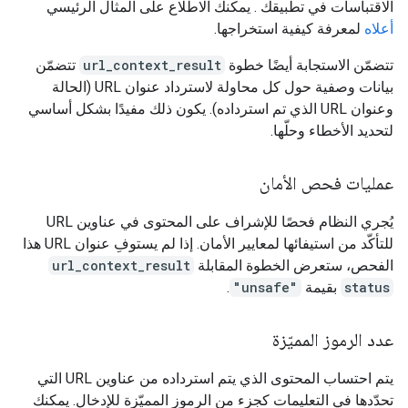
الاقتباسات في تطبيقك . يمكنك الاطّلاع على المثال الرئيسي
أعلاه
لمعرفة كيفية استخراجها.
تتضمّن الاستجابة أيضًا خطوة
url_context_result
تتضمّن
بيانات وصفية حول كل محاولة لاسترداد عنوان URL (الحالة
وعنوان URL الذي تم استرداده). يكون ذلك مفيدًا بشكل أساسي
لتحديد الأخطاء وحلّها.
عمليات فحص الأمان
يُجري النظام فحصًا للإشراف على المحتوى في عناوين URL
للتأكّد من استيفائها لمعايير الأمان. إذا لم يستوفِ عنوان URL هذا
الفحص، ستعرض الخطوة المقابلة
url_context_result
status
بقيمة
"unsafe"
.
عدد الرموز المميّزة
يتم احتساب المحتوى الذي يتم استرداده من عناوين URL التي
تحدّدها في التعليمات كجزء من الرموز المميّزة للإدخال. يمكنك