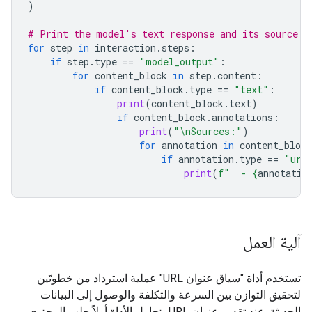
)
# Print the model's text response and its source a
for
step
in
interaction
.
steps
:
if
step
.
type
==
"model_output"
:
for
content_block
in
step
.
content
:
if
content_block
.
type
==
"text"
:
print
(
content_block
.
text
)
if
content_block
.
annotations
:
print
(
"
\n
Sources:"
)
for
annotation
in
content_block
if
annotation
.
type
==
"url
print
(
f
"  - 
{
annotatio
آلية العمل
تستخدم أداة "سياق عنوان URL" عملية استرداد من خطوتَين
لتحقيق التوازن بين السرعة والتكلفة والوصول إلى البيانات
الحديثة. عند تقديم عنوان URL، تحاول الأداة أولاً جلب المحتوى