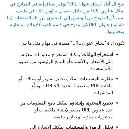
تتيح لك أداة "سياق عنوان URL" توفير سياق إضافي للنماذج في
شكل عناوين URL. من خلال تضمين عناوين URL في طلبك،
سيتمكّن النموذج من الوصول إلى المحتوى من تلك الصفحات (ما
دام نوع عنوان URL غير مدرَج في قسم القيود) لإعلام استجابته
وتحسينها.
تكون أداة "سياق عنوان URL" مفيدة في مهام مثل ما يلي:
استخراج البيانات
: يمكنك استخراج معلومات معيّنة،
مثل الأسعار أو الأسماء أو النتائج الرئيسية من عناوين
URL متعددة.
مقارنة المستندات
: يمكنك تحليل تقارير أو مقالات أو
ملفات PDF متعددة لـ تحديد الاختلافات وتتبُّع
المؤشرات.
تجميع المحتوى وإنشاؤه
: يمكنك دمج المعلومات من
عدة عناوين URL مصدر لإنشاء ملخّصات أو
منشورات مدوّنة أو تقارير دقيقة.
تحليل الرموز والمستندات
: يمكنك الإشارة إلى