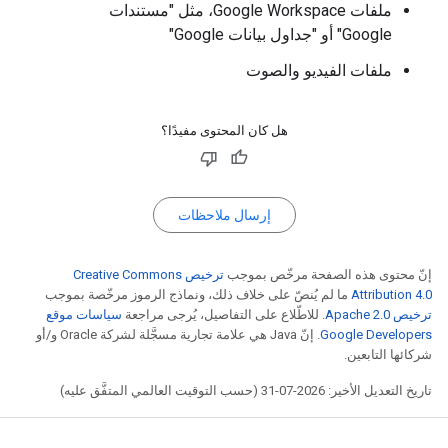
ملفات Google Workspace، مثل "مستندات
Google" أو "جداول بيانات Google"
ملفات الفيديو والصوت
هل كان المحتوى مفيدًا؟
إرسال ملاحظات
إنّ محتوى هذه الصفحة مرخّص بموجب
ترخيص Creative Commons
Attribution 4.0‏
ما لم يُنصّ على خلاف ذلك، ونماذج الرموز مرخّصة بموجب
ترخيص Apache 2.0‏
. للاطّلاع على التفاصيل، يُرجى مراجعة
سياسات موقع
Google Developers‏
. إنّ Java هي علامة تجارية مسجَّلة لشركة Oracle و/أو
شركائها التابعين.
تاريخ التعديل الأخير: 2026-07-31 (حسب التوقيت العالمي المتفَّق عليه)