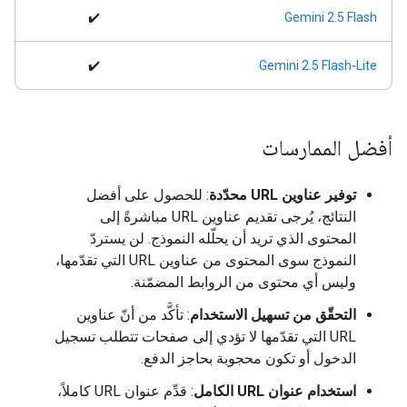
✔️
‫Gemini 2.5 Flash
✔️
‫Gemini 2.5 Flash-Lite
أفضل الممارسات
توفير عناوين URL محدّدة
: للحصول على أفضل
النتائج، يُرجى تقديم عناوين URL مباشرةً إلى
المحتوى الذي تريد أن يحلّله النموذج. لن يستردّ
النموذج سوى المحتوى من عناوين URL التي تقدّمها،
وليس أي محتوى من الروابط المضمّنة.
التحقّق من تسهيل الاستخدام
: تأكَّد من أنّ عناوين
URL التي تقدّمها لا تؤدي إلى صفحات تتطلب تسجيل
الدخول أو تكون محجوبة بحاجز الدفع.
استخدام عنوان URL الكامل
: قدِّم عنوان URL كاملاً،