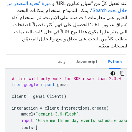
عند تفعيل كلّ من "سياق عناوين URL" و
ميزة "تحديد المصدر من
خلال بحث Search"
، يمكن للنموذج استخدام إمكانات البحث
للعثور على معلومات ذات صلة على الإنترنت، ثم استخدام أداة
"سياق عناوين URL" للحصول على فهم أكثر تفصيلاً للصفحات
التي يعثر عليها. يكون هذا النهج فعّالاً في حال كانت التعليمات
تتطلب كلاً من البحث على نطاق واسع والتحليل المتعمّق
لصفحات معيّنة.
Python
Javascript
راحة
# This will only work for SDK newer than 2.0.0
from
google
import
genai
client
=
genai
.
Client
()
interaction
=
client
.
interactions
.
create
(
model
=
"gemini-3.6-flash"
,
input
=
"Give me three day events schedule based
tools
=
[