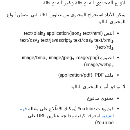
أنواع المحتوى المتوافقة وغير المتوافقة
يمكن للأداة استخراج المحتوى من عناوين URL التي تتضمّن أنواع
المحتوى التالية:
النص (text/html وapplication/json وtext/plain
وtext/xml وtext/css وtext/javascript وtext/csv
وtext/rtf)
الصورة (image/png وimage/jpeg وimage/bmp
وimage/webp)
ملف PDF ‏ (application/pdf)
لا
تتوافق أنواع المحتوى التالية:
محتوى مدفوع
فيديوهات YouTube (يمكنك الاطّلاع على مقالة
فهم
الفيديو
لمعرفة كيفية معالجة عناوين URL على
YouTube)