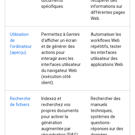
documents
récupérer des
spécifiques.
informations sur
différentes pages
Web.
Utilisation
Permettez à Gemini
Automatiser les
de
d'afficher un écran
workflows Web
l'ordinateur
et de générer des
répétitifs, tester
(aperçu)
actions pour
les interfaces
interagir avec les
utilisateur des
interfaces utilisateur
applications Web.
du navigateur Web
(exécution côté
client).
Recherche
Indexez et
Rechercher des
de fichiers
recherchez vos
manuels
propres documents
techniques,
pour activer la
systèmes de
génération
questions-
augmentée par
réponses sur des
récupération (RAG).
données