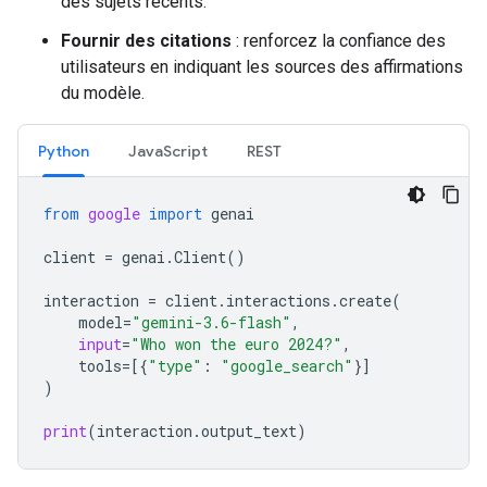
des sujets récents.
Fournir des citations
: renforcez la confiance des
utilisateurs en indiquant les sources des affirmations
du modèle.
Python
JavaScript
REST
from
google
import
genai
client
=
genai
.
Client
()
interaction
=
client
.
interactions
.
create
(
model
=
"gemini-3.6-flash"
,
input
=
"Who won the euro 2024?"
,
tools
=
[{
"type"
:
"google_search"
}]
)
print
(
interaction
.
output_text
)