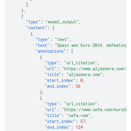
]
},
{
"type"
:
"model_output"
,
"content"
:
[
{
"type"
:
"text"
,
"text"
:
"Spain won Euro 2024, defeating 
"annotations"
:
[
{
"type"
:
"url_citation"
,
"url"
:
"https://www.aljazeera.com/sp
"title"
:
"aljazeera.com"
,
"start_index"
:
0
,
"end_index"
:
56
},
{
"type"
:
"url_citation"
,
"url"
:
"https://www.uefa.com/euro202
"title"
:
"uefa.com"
,
"start_index"
:
57
,
"end_index"
:
124