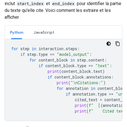
inclut
start_index
et
end_index
pour identifier la partie
du texte qu'elle cite. Voici comment les extraire et les
afficher.
Python
JavaScript
for
step
in
interaction
.
steps
:
if
step
.
type
==
"model_output"
:
for
content_block
in
step
.
content
:
if
content_block
.
type
==
"text"
:
print
(
content_block
.
text
)
if
content_block
.
annotations
:
print
(
"
\n
Citations:"
)
for
annotation
in
content_block
if
annotation
.
type
==
"url
cited_text
=
content_bl
print
(
f
"  [
{
annotation
print
(
f
"    Cited text