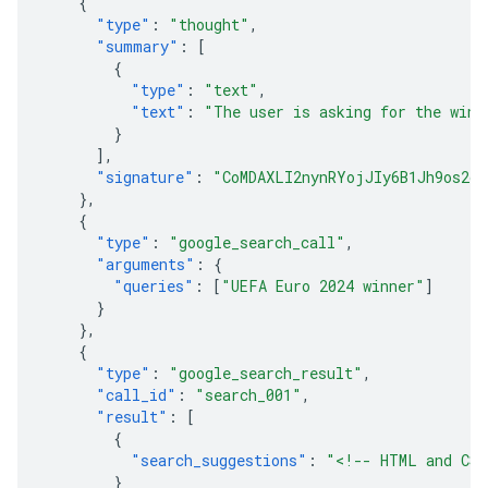
{
"type"
:
"thought"
,
"summary"
:
[
{
"type"
:
"text"
,
"text"
:
"The user is asking for the winn
}
],
"signature"
:
"CoMDAXLI2nynRYojJIy6B1Jh9os2cr
},
{
"type"
:
"google_search_call"
,
"arguments"
:
{
"queries"
:
[
"UEFA Euro 2024 winner"
]
}
},
{
"type"
:
"google_search_result"
,
"call_id"
:
"search_001"
,
"result"
:
[
{
"search_suggestions"
:
"<!-- HTML and CSS
}