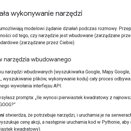
iała wykonywanie narzędzi
umożliwiają modelowi żądanie działań podczas rozmowy. Przep
żności od tego, czy narzędzie jest wbudowane (zarządzane prz
ndardowe (zarządzane przez Ciebie).
w narzędzia wbudowanego
u narzędzi wbudowanych (wyszukiwarka Google, Mapy Google,
, wyszukiwanie plików, wykonywanie kodu) cały proces odbywa
nego wywołania interfejsu API:
syłasz prompta: „Ile wynosi pierwiastek kwadratowy z najnows
 GOOG?”
ni
stwierdza, że potrzebuje narzędzi, i uruchamia je na serwera
wyszukuje cenę akcji, a następnie uruchamia kod w Pythonie, aby
iastek kwadratowy).