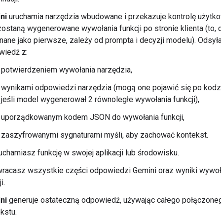
ni
uruchamia narzędzia wbudowane i przekazuje kontrolę użytko
 zostaną wygenerowane wywołania funkcji po stronie klienta (to, 
ane jako pierwsze, zależy od prompta i decyzji modelu). Odsył
wiedź z:
potwierdzeniem wywołania narzędzia,
wynikami odpowiedzi narzędzia (mogą one pojawić się po kod
jeśli model wygenerował 2 równoległe wywołania funkcji),
uporządkowanym kodem JSON do wywołania funkcji,
zaszyfrowanymi sygnaturami myśli, aby zachować kontekst.
uchamiasz funkcję w swojej aplikacji lub środowisku.
racasz wszystkie części odpowiedzi Gemini oraz wyniki wywoł
i.
ni
generuje ostateczną odpowiedź, używając całego połączone
kstu.