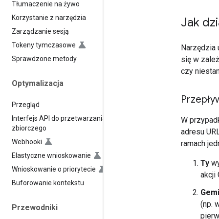
Tłumaczenie na żywo
Korzystanie z narzędzia
Jak dz
Zarządzanie sesją
Tokeny tymczasowe
Narzędzia 
się w zale
Sprawdzone metody
czy niesta
Optymalizacja
Przepły
Przegląd
Interfejs API do przetwarzania
W przypadk
zbiorczego
adresu URL
Webhooki
ramach jed
Elastyczne wnioskowanie
Ty
wy
Wnioskowanie o priorytecie
akcji
Buforowanie kontekstu
Gemi
(np. 
Przewodniki
pierw