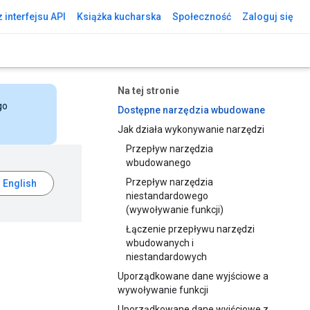
 interfejsu API
Książka kucharska
Społeczność
Zaloguj się
Na tej stronie
go
Dostępne narzędzia wbudowane
Jak działa wykonywanie narzędzi
Przepływ narzędzia
wbudowanego
Przepływ narzędzia
niestandardowego
(wywoływanie funkcji)
Łączenie przepływu narzędzi
wbudowanych i
niestandardowych
Uporządkowane dane wyjściowe a
wywoływanie funkcji
Uporządkowane dane wyjściowe z