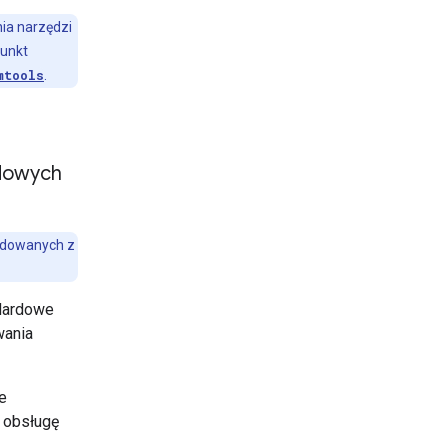
ia narzędzi
punkt
mtools
.
rdowych
budowanych z
ndardowe
wania
e
ć obsługę