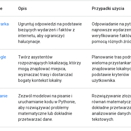
ie
Opis
Przypadki użycia
arka
Ugruntuj odpowiedzi na podstawie
Odpowiadanie na pyt
bieżących wydarzeń i faktów z
najnowsze wydarzen
internetu, aby ograniczyć
weryfikowanie faktó
halucynacje.
pomocą różnych źród
gle
Twórz asystentów
Planowanie tras podr
rozpoznających lokalizację, którzy
wieloma przystankam
mogą znajdować miejsca,
znajdowanie lokalnyc
wyznaczać trasy i dostarczać
podstawie kryteriów
bogaty kontekst lokalny.
użytkownika.
anie
Zezwól modelowi na pisanie i
Rozwiązywanie złoż
uruchamianie kodu w Pythonie,
równań matematycz
aby rozwiązywać problemy
dokładne przetwarza
matematyczne lub dokładnie
analizowanie danych
przetwarzać dane.
tekstowych.