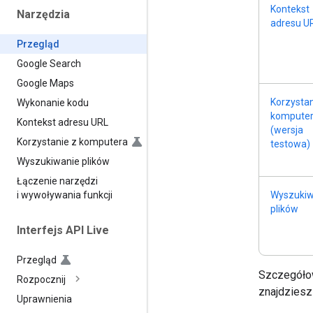
Kontekst
Narzędzia
adresu U
Przegląd
Google Search
Google Maps
Korzystan
Wykonanie kodu
kompute
Kontekst adresu URL
(wersja
Korzystanie z komputera
testowa)
Wyszukiwanie plików
Łączenie narzędzi
Wyszukiw
i wywoływania funkcji
plików
Interfejs API Live
Przegląd
Szczegółow
Rozpocznij
znajdziesz
Uprawnienia