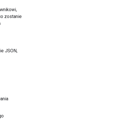
wnikowi,
co zostanie
a
zie JSON,
ania
go