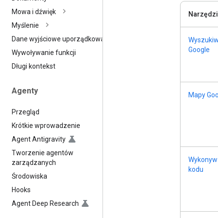
Mowa i dźwięk
Narzędz
Myślenie
Dane wyjściowe uporządkowane
Wyszukiw
Google
Wywoływanie funkcji
Długi kontekst
Agenty
Mapy Goo
Przegląd
Krótkie wprowadzenie
Agent Antigravity
Tworzenie agentów
Wykonyw
zarządzanych
kodu
Środowiska
Hooks
Agent Deep Research