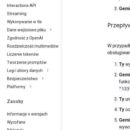
Interactions API
Gemi
Streaming
Wykonywanie w tle
Przepły
Dane wejściowe pliku
Zgodność z Open
AI
W przypadk
Rozdzielczość multimediów
obsługiwan
Liczenie tokenów
Tworzenie promptów
Ty
wy
Logi i zbiory danych
Gemi
Bezpieczeństwo
funkc
Platformy
"123
Ty
ur
Zasoby
Ty
od
Informacje o wersjach
Gemi
Wycofane
wywoł