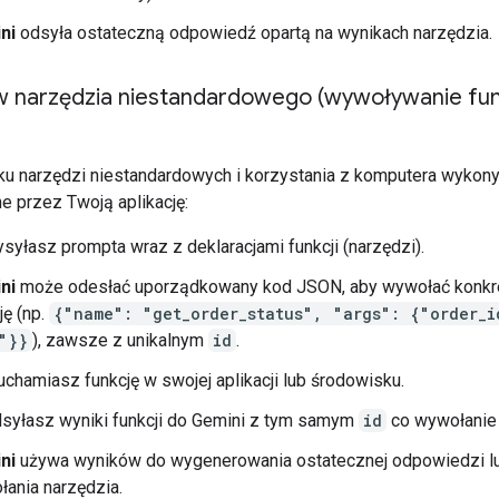
ni
odsyła ostateczną odpowiedź opartą na wynikach narzędzia.
w narzędzia niestandardowego (wywoływanie funk
u narzędzi niestandardowych i korzystania z komputera wykony
e przez Twoją aplikację:
syłasz prompta wraz z deklaracjami funkcji (narzędzi).
ni
może odesłać uporządkowany kod JSON, aby wywołać konkr
ję (np.
{"name": "get_order_status", "args": {"order_i
"}}
), zawsze z unikalnym
id
.
uchamiasz funkcję w swojej aplikacji lub środowisku.
syłasz wyniki funkcji do Gemini z tym samym
id
co wywołanie f
ni
używa wyników do wygenerowania ostatecznej odpowiedzi l
ania narzędzia.