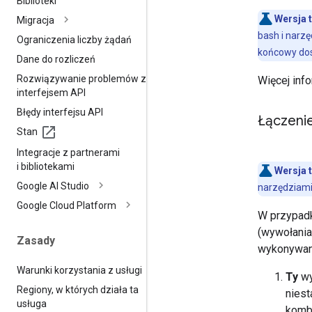
Biblioteki
Wersja 
Migracja
bash i narz
Ograniczenia liczby żądań
końcowy dos
Dane do rozliczeń
Rozwiązywanie problemów z
Więcej inf
interfejsem API
Błędy interfejsu API
Łączeni
Stan
Integracje z partnerami
i bibliotekami
Wersja 
Google AI Studio
narzędziami
Google Cloud Platform
W przypadk
(wywołania
Zasady
wykonywani
Warunki korzystania z usługi
Ty
wy
Regiony
,
w których działa ta
niest
usługa
kombi