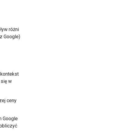
ływ różni
ez Google)
 kontekst
 się w
zej ceny
ch Google
 obliczyć