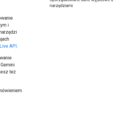
narzędziami
owanie
tym i
narzędzi
sjach
Live API
.
ywanie
 Gemini
żesz też
omówieniem