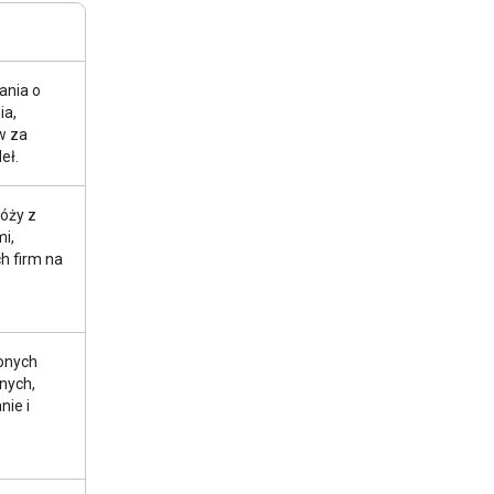
ania o
ia,
w za
eł.
óży z
i,
h firm na
onych
nych,
nie i