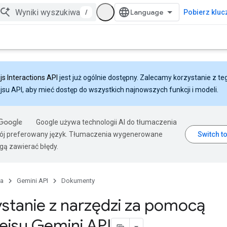
/
Pobierz klucz
js Interactions API
jest już ogólnie dostępny. Zalecamy korzystanie z te
ejsu API, aby mieć dostęp do wszystkich najnowszych funkcji i modeli.
Google używa technologii AI do tłumaczenia
wój preferowany język. Tłumaczenia wygenerowane
gą zawierać błędy.
na
Gemini API
Dokumenty
stanie z narzędzi za pomocą
fejsu Gemini API