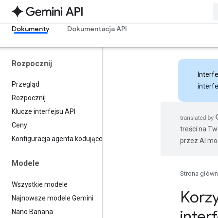
Dokumenty
Dokumentacja API
Rozpocznij
Interfe
Przegląd
interf
Rozpocznij
Klucze interfejsu API
Ceny
treści na T
Konfiguracja agenta kodującego
przez AI mo
Modele
Strona głów
Wszystkie modele
Korzy
Najnowsze modele Gemini
inter
Nano Banana