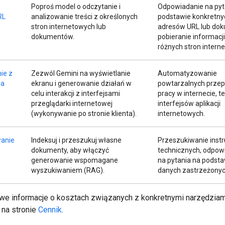
Poproś model o odczytanie i
Odpowiadanie na pyt
RL
analizowanie treści z określonych
podstawie konkretny
stron internetowych lub
adresów URL lub do
dokumentów.
pobieranie informacji
różnych stron intern
ie z
Zezwól Gemini na wyświetlanie
Automatyzowanie
ra
ekranu i generowanie działań w
powtarzalnych prze
celu interakcji z interfejsami
pracy w internecie, 
przeglądarki internetowej
interfejsów aplikacji
(wykonywanie po stronie klienta).
internetowych.
anie
Indeksuj i przeszukuj własne
Przeszukiwanie instr
dokumenty, aby włączyć
technicznych, odpow
generowanie wspomagane
na pytania na podsta
wyszukiwaniem (RAG).
danych zastrzeżonyc
e informacje o kosztach związanych z konkretnymi narzędziam
 na stronie
Cennik
.