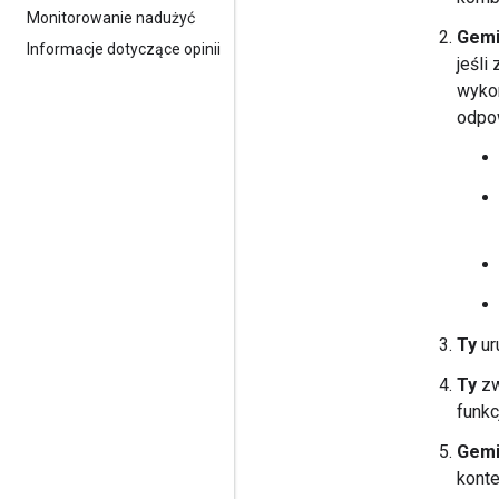
Monitorowanie nadużyć
Gemi
Informacje dotyczące opinii
jeśli
wykon
odpo
Ty
ur
Ty
zw
funkcj
Gemi
konte