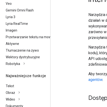
Veo
Gemini Omni Flash
Narzędzia 
Lyria 3
działań w 
Lyria Real
Time
wykonywani
Imagen
zarówno w 
Przetwarzanie tekstu na mowę
przesyłani
Aktywne
Narzędzia 
Tłumaczenie na żywo
kodu), któ
Wektory dystrybucyjne
API udostę
Robotyka
zdefiniow
Aby tworzy
Najważniejsze funkcje
agentów
.
Tekst
Obraz
Dostęp
Wideo
Dokumenty