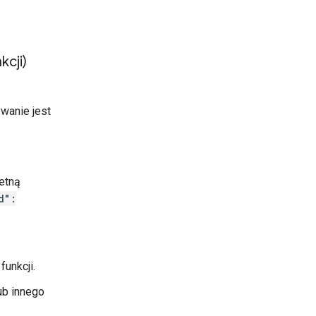
cji)
wanie jest
etną
d":
unkcji.
ub innego