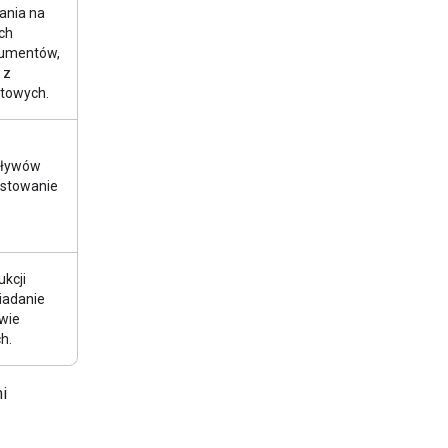
ania na
ch
kumentów,
 z
etowych.
pływów
testowanie
ukcji
iadanie
wie
h.
i