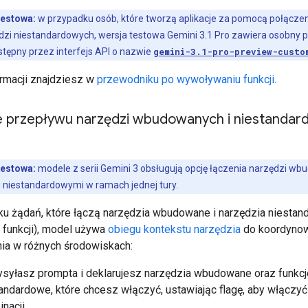
testowa:
w przypadku osób, które tworzą aplikacje za pomocą połączen
ędzi niestandardowych, wersja testowa Gemini 3.1 Pro zawiera osobny 
tępny przez interfejs API o nazwie
gemini-3.1-pro-preview-custo
ormacji znajdziesz w
przewodniku po wywoływaniu funkcji
.
e przepływu narzędzi wbudowanych i niestanda
testowa:
modele z serii Gemini 3 obsługują opcję łączenia narzędzi w
 niestandardowymi w ramach jednej tury.
u żądań, które łączą narzędzia wbudowane i narzędzia niesta
 funkcji), model używa
obiegu kontekstu narzędzia
do koordyno
a w różnych środowiskach:
syłasz prompta i deklarujesz narzędzia wbudowane oraz funkcj
andardowe, które chcesz włączyć, ustawiając flagę, aby włączy
nacji.