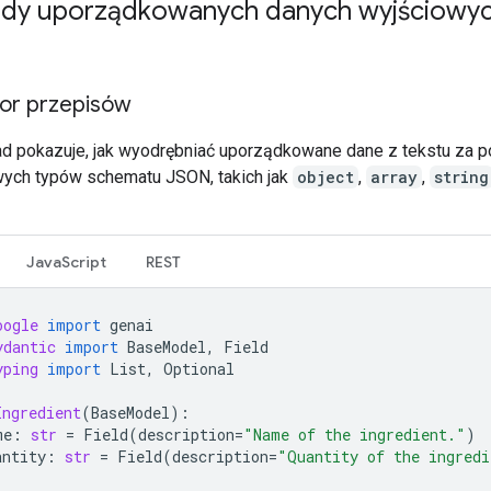
ady uporządkowanych danych wyjściowy
tor przepisów
ad pokazuje, jak wyodrębniać uporządkowane dane z tekstu za 
ych typów schematu JSON, takich jak
object
,
array
,
string
JavaScript
REST
oogle
import
genai
ydantic
import
BaseModel
,
Field
yping
import
List
,
Optional
Ingredient
(
BaseModel
):
me
:
str
=
Field
(
description
=
"Name of the ingredient."
)
antity
:
str
=
Field
(
description
=
"Quantity of the ingredi