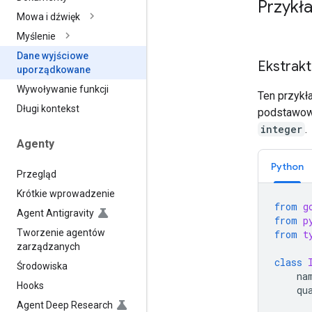
Przykł
Mowa i dźwięk
Myślenie
Dane wyjściowe
Ekstrak
uporządkowane
Wywoływanie funkcji
Ten przykł
Długi kontekst
podstawow
integer
.
Agenty
Python
Przegląd
Krótkie wprowadzenie
from
g
Agent Antigravity
from
p
Tworzenie agentów
from
t
zarządzanych
class
Środowiska
na
Hooks
qu
Agent Deep Research