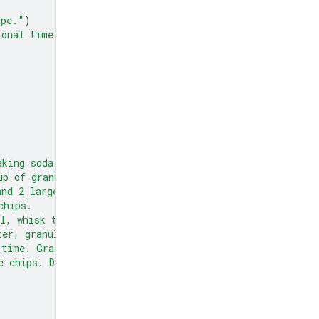
ipe."
)
ional time in minutes to prepare the recipe."
)
aking soda,
up of granulated sugar,
and 2 large eggs.
chips.
l, whisk together the flour,
ter, granulated sugar, and brown sugar
 time. Gradually beat in the dry
e chips. Drop by rounded tablespoons