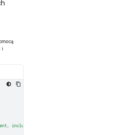
ch
pomocą
i
ent, including units."
)