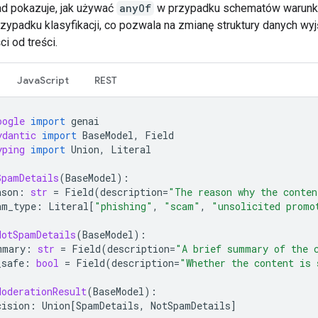
ad pokazuje, jak używać
anyOf
w przypadku schematów warunk
zypadku klasyfikacji, co pozwala na zmianę struktury danych wy
i od treści.
JavaScript
REST
oogle
import
genai
ydantic
import
BaseModel
,
Field
yping
import
Union
,
Literal
SpamDetails
(
BaseModel
):
ason
:
str
=
Field
(
description
=
"The reason why the conten
am_type
:
Literal
[
"phishing"
,
"scam"
,
"unsolicited promo
NotSpamDetails
(
BaseModel
):
mmary
:
str
=
Field
(
description
=
"A brief summary of the 
_safe
:
bool
=
Field
(
description
=
"Whether the content is 
ModerationResult
(
BaseModel
):
cision
:
Union
[
SpamDetails
,
NotSpamDetails
]