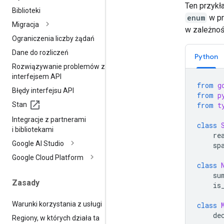
Ten przykł
Biblioteki
enum
w pr
Migracja
w zależnośc
Ograniczenia liczby żądań
Dane do rozliczeń
Python
Rozwiązywanie problemów z
interfejsem API
from
g
Błędy interfejsu API
from
p
Stan
from
t
Integracje z partnerami
class
i bibliotekami
re
Google AI Studio
sp
Google Cloud Platform
class
su
Zasady
is
Warunki korzystania z usługi
class
de
Regiony
,
w których działa ta