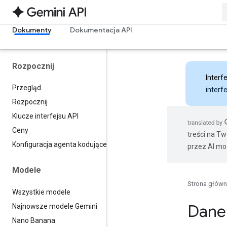
Dokumenty
Dokumentacja API
Rozpocznij
Interfe
Przegląd
interf
Rozpocznij
Klucze interfejsu API
Ceny
treści na T
Konfiguracja agenta kodującego
przez AI mo
Modele
Strona głów
Wszystkie modele
Dane
Najnowsze modele Gemini
Nano Banana