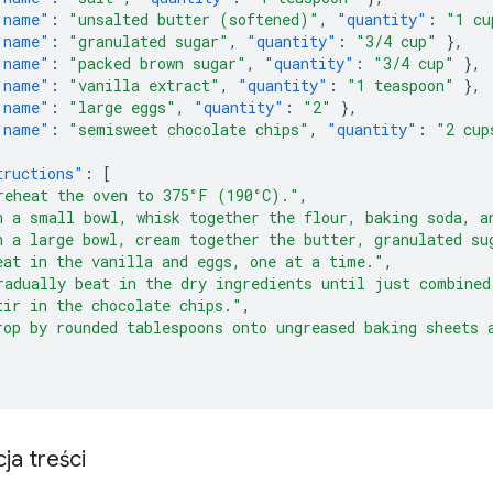
"name"
:
"unsalted butter (softened)"
,
"quantity"
:
"1 cu
"name"
:
"granulated sugar"
,
"quantity"
:
"3/4 cup"
},
"name"
:
"packed brown sugar"
,
"quantity"
:
"3/4 cup"
},
"name"
:
"vanilla extract"
,
"quantity"
:
"1 teaspoon"
},
"name"
:
"large eggs"
,
"quantity"
:
"2"
},
"name"
:
"semisweet chocolate chips"
,
"quantity"
:
"2 cup
tructions"
:
[
reheat the oven to 375°F (190°C)."
,
n a small bowl, whisk together the flour, baking soda, a
n a large bowl, cream together the butter, granulated su
eat in the vanilla and eggs, one at a time."
,
radually beat in the dry ingredients until just combined
tir in the chocolate chips."
,
rop by rounded tablespoons onto ungreased baking sheets 
a treści