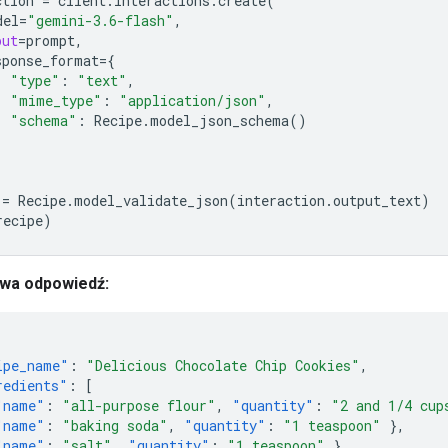
ction
=
client
.
interactions
.
create
(
del
=
"gemini-3.6-flash"
,
put
=
prompt
,
sponse_format
=
{
"type"
:
"text"
,
"mime_type"
:
"application/json"
,
"schema"
:
Recipe
.
model_json_schema
()
=
Recipe
.
model_validate_json
(
interaction
.
output_text
)
recipe
)
wa odpowiedź:
ipe_name"
:
"Delicious Chocolate Chip Cookies"
,
redients"
:
[
"name"
:
"all-purpose flour"
,
"quantity"
:
"2 and 1/4 cup
"name"
:
"baking soda"
,
"quantity"
:
"1 teaspoon"
},
"name"
:
"salt"
,
"quantity"
:
"1 teaspoon"
},