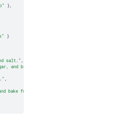
p"
},
s"
}
nd salt."
,
gar, and brown sugar until light and fluffy."
,
."
,
and bake for 9 to 11 minutes."