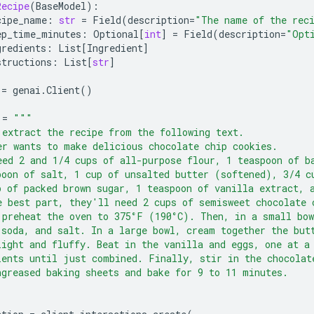
Recipe
(
BaseModel
):
cipe_name
:
str
=
Field
(
description
=
"The name of the rec
ep_time_minutes
:
Optional
[
int
]
=
Field
(
description
=
"Opt
gredients
:
List
[
Ingredient
]
structions
:
List
[
str
]
=
genai
.
Client
()
=
"""
 extract the recipe from the following text.
er wants to make delicious chocolate chip cookies.
eed 2 and 1/4 cups of all-purpose flour, 1 teaspoon of b
poon of salt, 1 cup of unsalted butter (softened), 3/4 c
p of packed brown sugar, 1 teaspoon of vanilla extract, 
e best part, they'll need 2 cups of semisweet chocolate 
 preheat the oven to 375°F (190°C). Then, in a small bow
 soda, and salt. In a large bowl, cream together the but
light and fluffy. Beat in the vanilla and eggs, one at a
ients until just combined. Finally, stir in the chocolat
ngreased baking sheets and bake for 9 to 11 minutes.