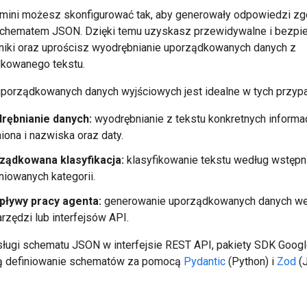
ini możesz skonfigurować tak, aby generowały odpowiedzi zg
chematem JSON. Dzięki temu uzyskasz przewidywalne i bezpi
iki oraz uprościsz wyodrębnianie uporządkowanych danych z
kowanego tekstu.
porządkowanych danych wyjściowych jest idealne w tych przyp
rębnianie danych:
wyodrębnianie z tekstu konkretnych informacj
miona i nazwiska oraz daty.
ządkowana klasyfikacja:
klasyfikowanie tekstu według wstępn
niowanych kategorii.
pływy pracy agenta:
generowanie uporządkowanych danych we
arzędzi lub interfejsów API.
ługi schematu JSON w interfejsie REST API, pakiety SDK Goog
ją definiowanie schematów za pomocą
Pydantic
(Python) i
Zod
(J