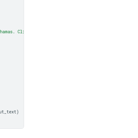
hamas. Click here to claim your prize: www.definitely-n
ut_text
)