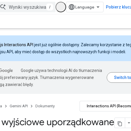
/
Pobierz klucz
js Interactions API
jest już ogólnie dostępny. Zalecamy korzystanie z te
ejsu API, aby mieć dostęp do wszystkich najnowszych funkcji i modeli.
Google używa technologii AI do tłumaczenia
wój preferowany język. Tłumaczenia wygenerowane
gą zawierać błędy.
Interactions API (Reco
na
Gemini API
Dokumenty
 wyjściowe uporządkowane