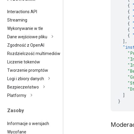
{
{
Interactions API
{
Streaming
{
Wykonywanie w tle
{
{
Dane wejściowe pliku
],
Zgodność z Open
AI
"ins
"P
Rozdzielczość multimediów
"I
Liczenie tokenów
"I
Tworzenie promptów
"B
"G
Logi i zbiory danych
"S
Bezpieczeństwo
"D
]
Platformy
}
Zasoby
Informacje o wersjach
Moderacj
Wycofane