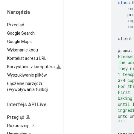
class
re
Narzędzia
pr
in
Przegląd
in
Google Search
client
Google Maps
prompt
Wykonanie kodu
Please
Kontekst adresu URL
The us
Korzystanie z komputera
They n
1 teas
Wyszukiwanie plików
3/4 cu
Łączenie narzędzi
For th
i wywoływania funkcji
First,
baking
until 
Interfejs API Live
ingred
onto u
Przegląd
"""
Rozpocznij