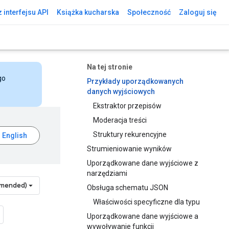
 interfejsu API
Książka kucharska
Społeczność
Zaloguj się
Na tej stronie
go
Przykłady uporządkowanych
danych wyjściowych
Ekstraktor przepisów
Moderacja treści
Struktury rekurencyjne
Strumieniowanie wyników
Uporządkowane dane wyjściowe z
narzędziami
mmended)
Obsługa schematu JSON
Właściwości specyficzne dla typu
Uporządkowane dane wyjściowe a
wywoływanie funkcji