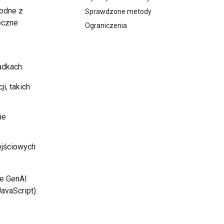
odne z
Sprawdzone metody
eczne
Ograniczenia
adkach:
i, takich
ie
jściowych
le GenAI
avaScript).