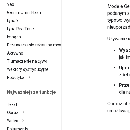
Veo
Modele Gem
Gemini Omni Flash
podanym s
typowo wyn
Lyria 3
nieuporząd
Lyria Real
Time
Imagen
Używanie u
Przetwarzanie tekstu na mowę
Wyod
Aktywne
jak i
Tłumaczenie na żywo
Upor
Wektory dystrybucyjne
zdefi
Robotyka
Prze
Najważniejsze funkcje
dla n
Oprócz obs
Tekst
umożliwia
Obraz
Wideo
Dokumenty