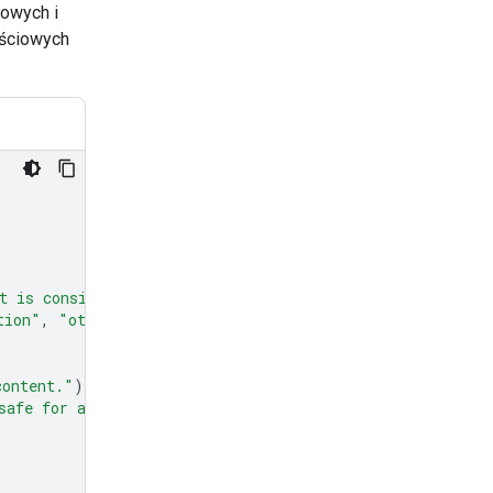
owych i
jściowych
t is considered spam."
)
tion"
,
"other"
]
=
Field
(
description
=
"The type of spam."
content."
)
safe for all audiences."
)