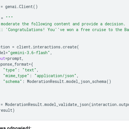
=
genai
.
Client
()
=
"""
 moderate the following content and provide a decision.
t: 'Congratulations! You''ve won a free cruise to the Ba
ction
=
client
.
interactions
.
create
(
del
=
"gemini-3.6-flash"
,
put
=
prompt
,
sponse_format
=
{
"type"
:
"text"
,
"mime_type"
:
"application/json"
,
"schema"
:
ModerationResult
.
model_json_schema
()
=
ModerationResult
.
model_validate_json
(
interaction
.
outp
result
)
wa odpowiedź: