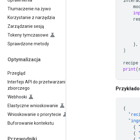
intera
Uprawnienia
mo
Tłumaczenie na żywo
in
Korzystanie z narzędzia
re
Zarządzanie sesją
Tokeny tymczasowe
},
Sprawdzone metody
)
Optymalizacja
recipe
print
(
Przegląd
Interfejs API do przetwarzania
zbiorczego
Przykłado
Webhooki
Elastyczne wnioskowanie
{
"rec
Wnioskowanie o priorytecie
"ing
Buforowanie kontekstu
{
{
Przewodniki
{