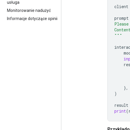
usługa
client
Monitorowanie nadużyć
prompt
Informacje dotyczące opinii
Please
Conten
"""
intera
mo
in
re
},
)
result
print
(
Przykłado