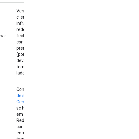
Verifique se o
cliente ou a
s
infraestrutura de
rede está
nar
fechando a
conexão
prematuramente
(por exemplo,
devido a um
tempo limite do
lado do cliente).
Confira a
página
de status da API
Gemini
para ver
se há incidentes
em andamento.
Reduza o
contexto de
entrada ou mude
temporariamente