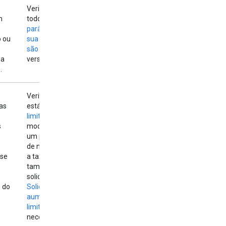
Verifique se
m
todos os
parâmetros da
 ou
sua solicitação
são válidos
para a
na
versão da API.
.
Verifique se você
as
está dentro dos
limites de taxa
do
s
modelo. Aguarde
um pouco e tente
de novo. Reduza
ase
a taxa ou o
tamanho das
solicitações.
 do
Solicite um
aumento no
limite de taxa
, se
necessário.