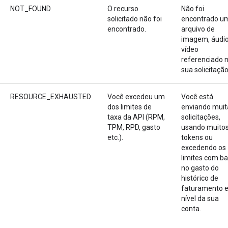
NOT_FOUND
O recurso
Não foi
solicitado não foi
encontrado u
encontrado.
arquivo de
imagem, áudio
vídeo
referenciado 
sua solicitação
RESOURCE_EXHAUSTED
Você excedeu um
Você está
dos limites de
enviando muit
taxa da API (RPM,
solicitações,
TPM, RPD, gasto
usando muito
etc.).
tokens ou
excedendo os
limites com b
no gasto do
histórico de
faturamento e
nível da sua
conta.