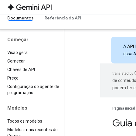
Documentos
Referência da API
Começar
A
API 
Visão geral
essa A
Começar
Chaves de API
Preço
de conteúdo
Configuração do agente de
podem ter e
programação
Modelos
Página inicial
Guia 
Todos os modelos
Modelos mais recentes do
Gemini