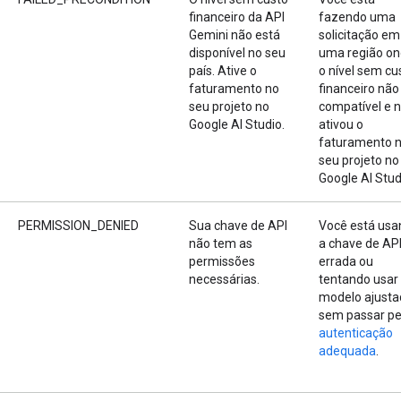
financeiro da API
fazendo uma
Gemini não está
solicitação em
disponível no seu
uma região o
país. Ative o
o nível sem cu
faturamento no
financeiro não
seu projeto no
compatível e 
Google AI Studio.
ativou o
faturamento 
seu projeto no
Google AI Stud
PERMISSION_DENIED
Sua chave de API
Você está usa
não tem as
a chave de AP
permissões
errada ou
necessárias.
tentando usar
modelo ajusta
sem passar pe
autenticação
adequada
.