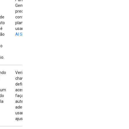
Gemini, você
precisa
nde
configurar um
sto
plano pago
 é
usando o
Google
não
AI Studio
.
no
io.
ndo
Verifique se a
I
chave de API está
definida e tem o
 um
acesso correto. E
do
faça a
la
autenticação
adequada para
usar modelos
ajustados.