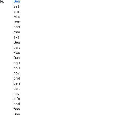
de.
Gemini
para ver
se há incidentes
em andamento.
Mude
temporariamente
para outro
modelo (por
exemplo, do
Gemini 2.5 Pro
para o Gemini 2.5
Flash) e veja se
funciona. Ou
aguarde um
pouco e tente de
novo. Se o
problema
persistir depois
de tentar
novamente,
informe usando o
botão
Enviar
feedback
no
Google AI Studio.