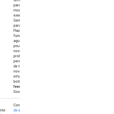
para outro
modelo (por
exemplo, do
Gemini 2.5 Pro
para o Gemini 2.5
Flash) e veja se
funciona. Ou
aguarde um
pouco e tente de
novo. Se o
problema
persistir depois
de tentar
novamente,
informe usando o
botão
Enviar
feedback
no
Google AI Studio.
Confira a
página
nte
de status da API