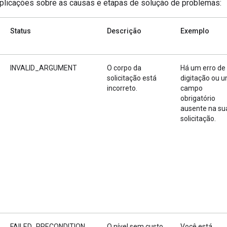
plicações sobre as causas e etapas de solução de problemas:
Status
Descrição
Exemplo
INVALID_ARGUMENT
O corpo da
Há um erro de
solicitação está
digitação ou 
incorreto.
campo
obrigatório
ausente na su
solicitação.
FAILED_PRECONDITION
O nível sem custo
Você está