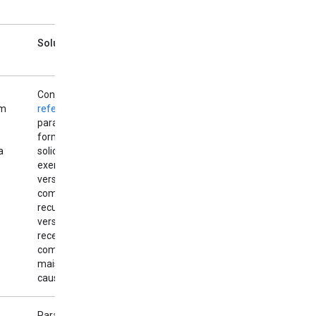
Solução
Consulte a
um
referência da API
para ver o
formato da
a
solicitação,
exemplos e
versões
compatíveis. Usar
recursos de uma
versão mais
recente da API
com um endpoint
mais antigo pode
causar erros.
Para usar a API