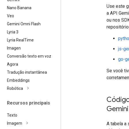
Use este g
Nano Banana
a API Gemi
Veo
ou nos SDK
Gemini Omni Flash
repositório
Lyria 3
pytho
Lyria Real
Time
Imagen
js-ge
Conversão texto em voz
go-g
Agora
Se você tiv
Tradução instantânea
corretamen
Embeddings
Robótica
Código
Recursos principais
Gemini
Texto
A tabela a
Imagem