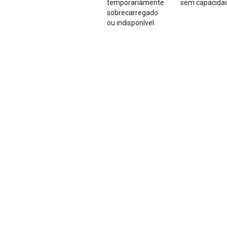
temporariamente
sem capacida
sobrecarregado
ou indisponível.