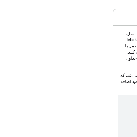
ه مدل،
 تولید جداول Markdown
لعمل‌ها
کنید.
 جداول
ی‌کنید که
ود اضافه
    
    
    
    
    