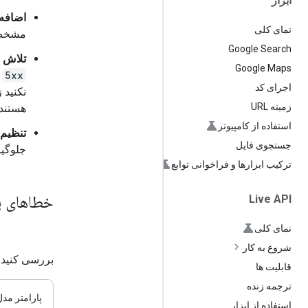
ابزار
اضافه
نمای کلی
مشخص، 
Google Search
تلاش 
Google Maps
5xx
)
اجرای کد
زمینه URL
هستند.
استفاده از کامپیوتر
تنظیم 
جستجوی فایل
جلوگیر
ترکیب ابزارها و فراخوانی توابع
خطاهای پارامت
Live API
نمای کلی
شروع به کار
بررسی کنید ک
قابلیت ها
ترجمه زنده
پارامتر مدل
استفاده از ابزار