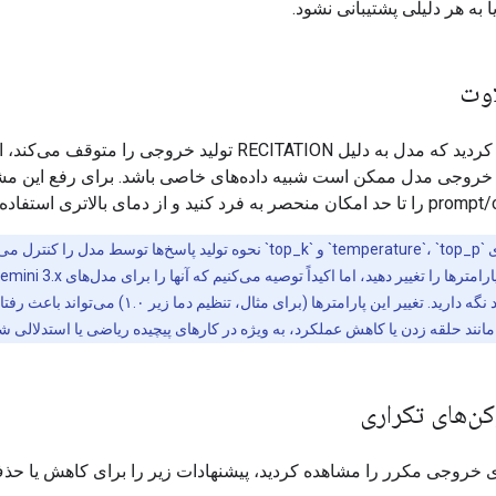
 به هر دلیلی پشتیبانی نشود.
اوت
اگر مشاهده کردید که مدل به دلیل RECITATION تولید خروجی را متوقف می
خروجی مدل ممکن است شبیه داده‌های خاصی باشد. برای رفع این 
پارامترهای `temperature`، `top_p` و `top_k` نحوه تولید پاسخ‌ها توسط مدل را 
پیش‌فرض خود نگه دارید. تغییر این پارامترها (برای مثال، تنظیم دما زیر ۱.۰) می‌
انند حلقه زدن یا کاهش عملکرد، به ویژه در کارهای پیچیده ریاضی یا استدلالی ش
ن‌های تکراری
ی خروجی مکرر را مشاهده کردید، پیشنهادات زیر را برای کاهش یا حذف