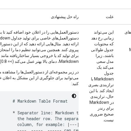
علت
راه حل پیشنهادی
های
این می‌تواند
دستورالعمل‌هایی را در اعلان خود اضافه کنید تا ب
زمانی رخ دهد
دستورالعمل‌های خاصی برای
که محتویات
ارائه دهید. مثال‌هایی ارائه دهید که از این دستورا
جدول طولانی
پیروی کنند. همچنین می‌توانید تنظیم دما را امتحان 
باشند، زیرا
برای تولید کد یا خروجی بسیار ساختاریافته مانند
مدل سعی
Markdown، دمای بالا بهتر عمل می‌کند (>= 0.8).
می‌کند یک
در زیر مجموعه‌ای از دستورالعمل‌ها را مشاهده م
جدول
می‌توانید برای جلوگیری از این مشکل به اعلان خ
Markdown با
کنید:
ترازبندی بصری
ایجاد کند. با این
حال، ترازبندی
      # Markdown Table Format

در Markdown
برای رندر
      * Separator line: Markdown tables must include a se
صحیح ضروری
        the header row. The separator line must use only 
نیست.
        column, for example: |---|---|---|. Using more h
        ----, -----, ------ can result in errors. Always
