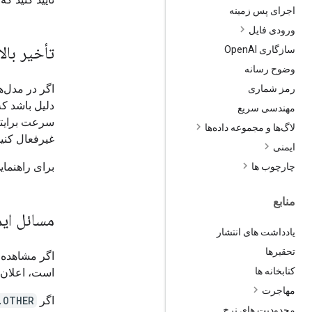
اجرای پس زمینه
ورودی فایل
تأخیر بالا
سازگاری Open
AI
وضوح رسانه
رمز شماری
دلیل باشد که
مهندسی سریع
سرعت برایتان
لاگ‌ها و مجموعه داده‌ها
غیرفعال کنید
ایمنی
برای راهنمای
چارچوب ها
منابع
مسائل ای
یادداشت های انتشار
تحقیرها
کتابخانه ها
است، اعلان را با تو
مهاجرت
اگر
.OTHER
محدودیت های نرخ