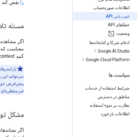
را
نقض کند یا
اطلاعات صورتحساب
عیب یابی API
مسئله تل
خطاهای API
وضعیت
ادغام شرکا و کتابخانه‌ها
معناست که 
Google AI Studio
کنید prompt/context را تا حد امکان منحصر به فرد کنید و از دمای بالاتری استفاده کنید.
Google Cloud Platform
سیاست ها
شرایط استفاده از خدمات
غیرمنتظره‌ای م
مناطق در دسترس
نظارت بر سوء استفاده
مشکل توک
اطلاعات بازخورد
اگر نشانه‌ها