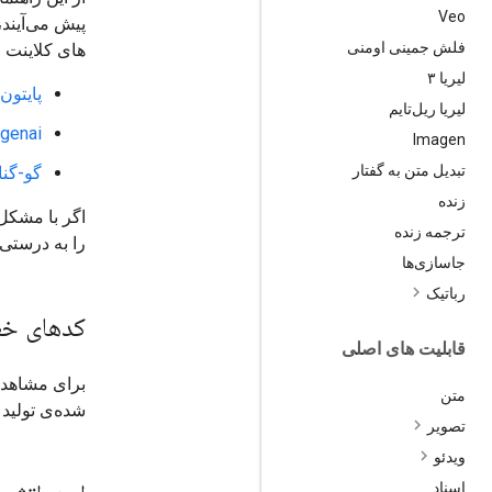
Veo
فلش جمینی اومنی
های کلاینت مواجه شوید. SDK های کلاینت ما 
لیریا ۳
پایتون
لیریا ریل‌تایم
-genai
Imagen
تبدیل متن به گفتار
گو-گنا
زنده
اگر با مشکل کلید API مواج
ترجمه زنده
را به درستی 
جاسازی‌ها
رباتیک
کدهای خط
قابلیت های اصلی
متن
شده‌ی تولید
تصویر
ویدئو
اسناد