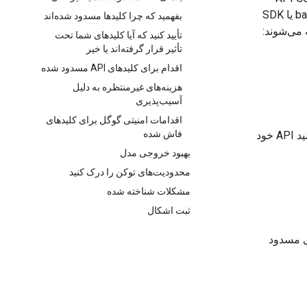
پیش می‌آیند، استفاده کنید. ممکن است با مشکلاتی از سرویس backend API Gemini یا SDK
بفهمید که چرا کلیدها مسدود شده‌اند
تأیید کنید که آیا کلیدهای شما تحت
تأثیر قرار گرفته‌اند یا خیر
اقدام برای کلیدهای API مسدود شده
هزینه‌های غیرمنتظره به دلیل
آسیب‌پذیری
اقدامات امنیتی گوگل برای کلیدهای
فاش شده
، تأیید کنید که کلید API خود
بهبود خروجی مدل
محدودیت‌های توکن را درک کنید
مشکلات شناخته شده
ثبت اشکال
ی خطا، شامل کدهای وضعیت HTTP، کدهای مسدود