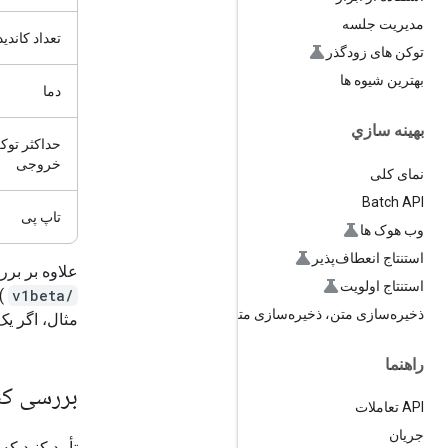
مدیریت جلسه
تعداد کاندید
توکن های زودگذر
بهترین شیوه ها
دما
بهينه سازي
حداکثر توک
خروجی
نمای کلی
Batch API
تاپ پی
وب هوک ها
استنتاج انعطاف‌پذیر
علاوه بر برر
استنتاج اولویت
/v1beta
) 
ذخیره‌سازی متن، ذخیره‌سازی متن
مثال، اگر یک
راهنما
بررسی کنی
API تعاملات
جریان
تأیید کنید ک