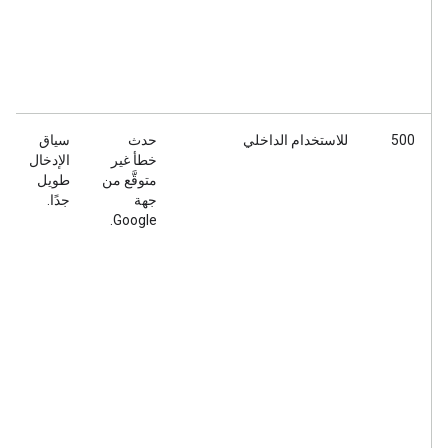
500
للاستخدام الداخلي
حدث
سياق
خطأ غير
الإدخال
متوقَّع من
طويل
جهة
جدًا.
Google.