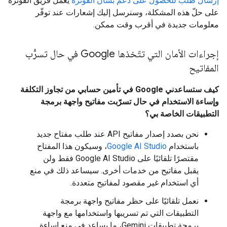
إرسال طلب للحصول على دعم بشأن الفوترة
يعمل فريق الفوترة
على حلّ هذه المشكلة، وسنرسل إليك إشعارات عند توفّر
معلومات جديدة في أقرب وقت ممكن.
إجراءات الأمان التي تتّخذها Google في حال تسرُّب
المفاتيح
كيف ستساعدني Google في تأمين حسابي من تجاوز التكلفة
وإساءة الاستخدام في حال تسرّبت مفاتيح واجهة برمجة
التطبيقات الخاصة بي؟
نحن بصدد إصدار مفاتيح API عند طلب مفتاح جديد
باستخدام
Google AI Studio
، وسيكون هذا المفتاح
مقتصرًا تلقائيًا على Google AI Studio فقط ولن
يقبل مفاتيح من خدمات أخرى. سيساعد ذلك في منع
أي استخدام غير مقصود لمفاتيح متعددة.
نعمل تلقائيًا على حظر مفاتيح واجهة برمجة
التطبيقات التي تم تسريبها واستخدامها مع واجهة
برمجة تطبيقات Gemini، ما يساعد في منع إساءة