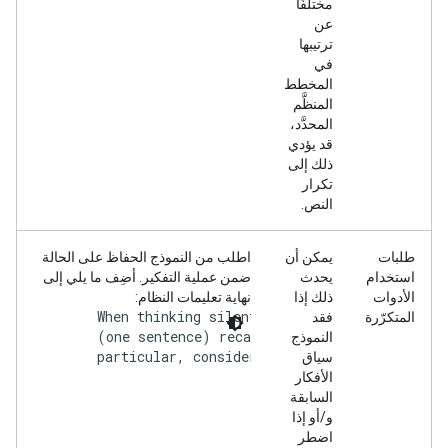
مختلفًا
عن
ترتيبها
في
المخطط
المنظَّم
المحدَّد،
قد يؤدي
ذلك إلى
تكرار
النص.
طلبات
يمكن أن
اطلب من النموذج الحفاظ على الحالة
استخدام
يحدث
ضمن عملية التفكير. أضِف ما يلي إلى
الأدوات
ذلك إذا
نهاية تعليمات النظام:
        When thinking silently: ALWAYS start the tho
المتكرّرة
فقد
        (one sentence) recap of the current progress
النموذج
        particular, consider whether the task is alr
سياق
الأفكار
السابقة
و/أو إذا
اضطر