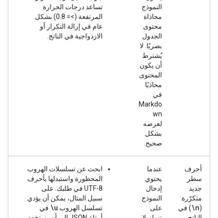
النموذج
تساعد درجات الحرارة
محاذاة
المرتفعة (>= 0.8) بشكل
محتوى
عام في إزالة التكرار أو
الجدول
الازدواجية في الناتج.
بصريًا. لا
يُشترط
أن يكون
المحتوى
محاذيًا
في
Markdo
wn
لعرضه
بشكل
صحيح.
أحرف
عندما
ابحث عن تسلسلات الهروب
سطر
يحتوي
المحظورة واستبدلها بأحرف
جديد
إدخال
UTF-8 في طلبك. على
متكرّرة
النموذج
سبيل المثال، يمكن أن يؤدي
\u
\n
(
) في
على
تسلسل الهروب
في
الناتج
تسلسلا
أمثلة JSON إلى أن يستخدم