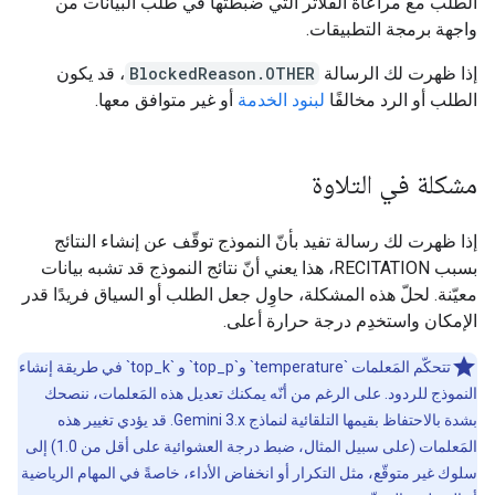
الطلب مع مراعاة الفلاتر التي ضبطتها في طلب البيانات من
واجهة برمجة التطبيقات.
إذا ظهرت لك الرسالة
BlockedReason.OTHER
، قد يكون
الطلب أو الرد مخالفًا
لبنود الخدمة
أو غير متوافق معها.
مشكلة في التلاوة
إذا ظهرت لك رسالة تفيد بأنّ النموذج توقّف عن إنشاء النتائج
بسبب RECITATION، هذا يعني أنّ نتائج النموذج قد تشبه بيانات
معيّنة. لحلّ هذه المشكلة، حاوِل جعل الطلب أو السياق فريدًا قدر
الإمكان واستخدِم درجة حرارة أعلى.
تتحكّم المَعلمات `temperature` و`top_p` و `top_k` في طريقة إنشاء
النموذج للردود. على الرغم من أنّه يمكنك تعديل هذه المَعلمات، ننصحك
بشدة بالاحتفاظ بقيمها التلقائية لنماذج Gemini 3.x. قد يؤدي تغيير هذه
المَعلمات (على سبيل المثال، ضبط درجة العشوائية على أقل من 1.0) إلى
سلوك غير متوقّع، مثل التكرار أو انخفاض الأداء، خاصةً في المهام الرياضية