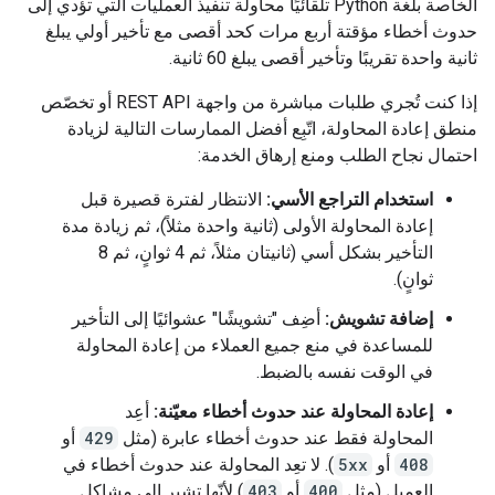
الخاصة بلغة Python تلقائيًا محاولة تنفيذ العمليات التي تؤدي إلى
حدوث أخطاء مؤقتة أربع مرات كحد أقصى مع تأخير أولي يبلغ
ثانية واحدة تقريبًا وتأخير أقصى يبلغ 60 ثانية.
إذا كنت تُجري طلبات مباشرة من واجهة REST API أو تخصّص
منطق إعادة المحاولة، اتّبِع أفضل الممارسات التالية لزيادة
احتمال نجاح الطلب ومنع إرهاق الخدمة:
استخدام التراجع الأسي:
الانتظار لفترة قصيرة قبل
إعادة المحاولة الأولى (ثانية واحدة مثلاً)، ثم زيادة مدة
التأخير بشكل أسي (ثانيتان مثلاً، ثم 4 ثوانٍ، ثم 8
ثوانٍ).
إضافة تشويش:
أضِف "تشويشًا" عشوائيًا إلى التأخير
للمساعدة في منع جميع العملاء من إعادة المحاولة
في الوقت نفسه بالضبط.
إعادة المحاولة عند حدوث أخطاء معيّنة:
أعِد
المحاولة فقط عند حدوث أخطاء عابرة (مثل
429
أو
408
أو
5xx
). لا تعِد المحاولة عند حدوث أخطاء في
العميل (مثل
400
أو
403
) لأنّها تشير إلى مشاكل