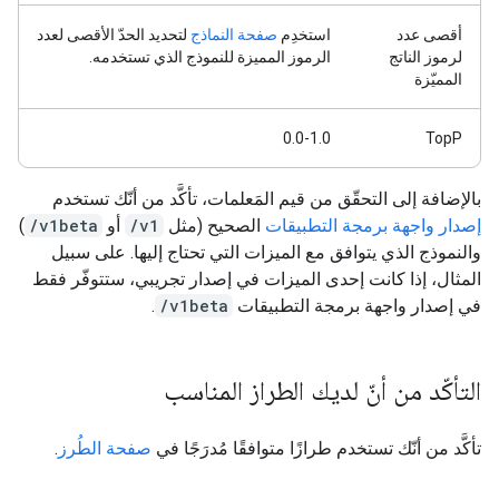
أقصى عدد
استخدِم
صفحة النماذج
لتحديد الحدّ الأقصى لعدد
لرموز الناتج
الرموز المميزة للنموذج الذي تستخدمه.
المميّزة
‫0.0-1.0
TopP
بالإضافة إلى التحقّق من قيم المَعلمات، تأكَّد من أنّك تستخدم
إصدار واجهة برمجة التطبيقات
الصحيح (مثل
/v1
أو
/v1beta
)
والنموذج الذي يتوافق مع الميزات التي تحتاج إليها. على سبيل
المثال، إذا كانت إحدى الميزات في إصدار تجريبي، ستتوفّر فقط
في إصدار واجهة برمجة التطبيقات
/v1beta
.
التأكّد من أنّ لديك الطراز المناسب
تأكَّد من أنّك تستخدم طرازًا متوافقًا مُدرَجًا في
صفحة الطُرز
.