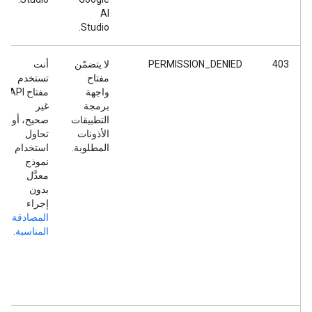
AI
Studio.
403
PERMISSION_DENIED
لا يتضمّن
أنت
مفتاح
تستخدم
واجهة
مفتاح API
برمجة
غير
التطبيقات
صحيح، أو
الأذونات
تحاول
المطلوبة.
استخدام
نموذج
معدَّل
بدون
إجراء
المصادقة
المناسبة
.