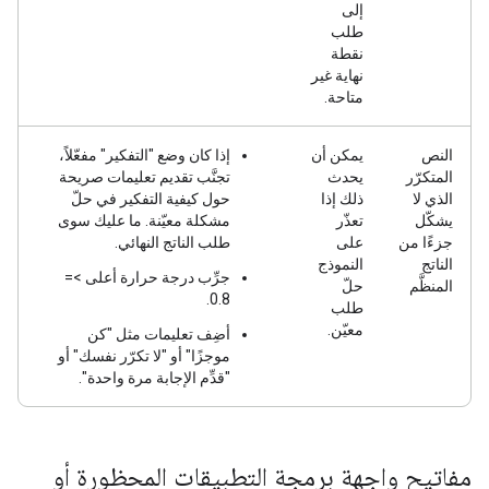
إلى
طلب
نقطة
نهاية غير
متاحة.
النص
يمكن أن
إذا كان وضع "التفكير" مفعّلاً،
المتكرّر
يحدث
تجنَّب تقديم تعليمات صريحة
الذي لا
ذلك إذا
حول كيفية التفكير في حلّ
يشكّل
تعذّر
مشكلة معيّنة. ما عليك سوى
جزءًا من
على
طلب الناتج النهائي.
الناتج
النموذج
جرِّب درجة حرارة أعلى >=
المنظَّم
حلّ
0.8.
طلب
معيّن.
أضِف تعليمات مثل "كن
موجزًا" أو "لا تكرّر نفسك" أو
"قدِّم الإجابة مرة واحدة".
مفاتيح واجهة برمجة التطبيقات المحظورة أو