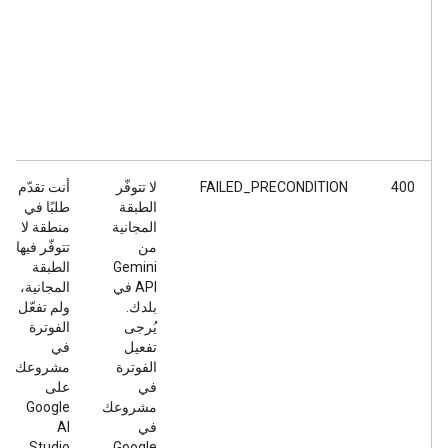
400
FAILED_PRECONDITION
لا تتوفّر
أنت تقدّم
الطبقة
طلبًا في
المجانية
منطقة لا
من
تتوفّر فيها
Gemini
الطبقة
API في
المجانية،
بلدك.
ولم تفعّل
يُرجى
الفوترة
تفعيل
في
الفوترة
مشروعك
في
على
مشروعك
Google
في
AI
Studio.
Google