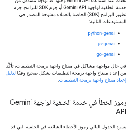
تحدث عند استدعاء Gemini API وحلّها. قد تواجه مشاكل من
خدمة الخلفية لواجهة Gemini API أو حِزم SDK للبرامج. حِزم
تطوير البرامج (SDK) الخاصة بالعملاء مفتوحة المصدر في
المستودعات التالية:
python-genai
js-genai
go-genai
في حال مواجهة مشاكل في مفتاح واجهة برمجة التطبيقات، تأكَّد
من إعداد مفتاح واجهة برمجة التطبيقات بشكل صحيح وفقًا
لدليل
إعداد مفتاح واجهة برمجة التطبيقات
.
رموز الخطأ في خدمة الخلفية لواجهة Gemini
API
يسرد الجدول التالي رموز الأخطاء الشائعة في الخلفية التي قد