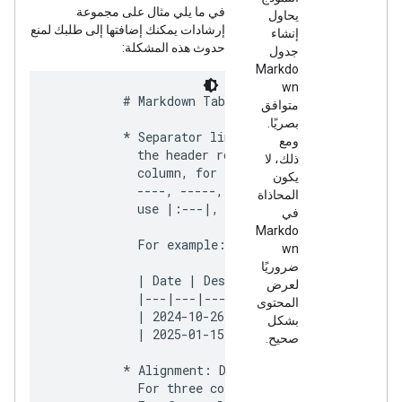
في ما يلي مثال على مجموعة
يحاول
إرشادات يمكنك إضافتها إلى طلبك لمنع
إنشاء
حدوث هذه المشكلة:
جدول
Markdo
wn
          # Markdown Table Format

متوافق
بصريًا.
          * Separator line: Markdown tables must 
ومع
            the header row. The separator line mu
ذلك، لا
            column, for example: |---|---|---|. 
يكون
            ----, -----, ------ can result in err
المحاذاة
            use |:---|, |---:|, or |---| in thes
في
Markdo
            For example:

wn
ضروريًا
            | Date | Description | Attendees |

لعرض
            |---|---|---|

المحتوى
            | 2024-10-26 | Annual Conference | 50
بشكل
            | 2025-01-15 | Q1 Planning Session | 
صحيح.
          * Alignment: Do not align columns. Alwa
            For three columns, use |---|---|---| 