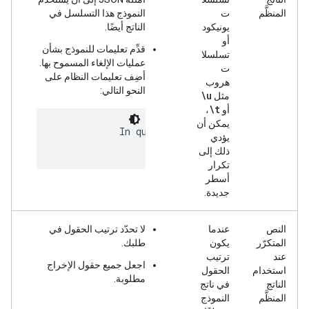
المنظَّم
ت
النموذج هذا التسلسل في
يونيكود
الناتج أيضًا.
أو
قدِّم تعليمات للنموذج بشأن
تسلسلا
عمليات الإلغاء المسموح بها.
ت
أضِف تعليمات النظام على
هروب
النحو التالي:
\u
مثل
\t
أو
،
يمكن أن
            In quoted strings, the only allowe
يؤدي
ذلك إلى
تكرار
أسطر
جديدة.
النص
عندما
لا تحدّد ترتيب الحقول في
المتكرّر
يكون
طلبك.
عند
ترتيب
اجعل جميع حقول الإخراج
استخدام
الحقول
مطلوبة.
الناتج
في ناتج
المنظَّم
النموذج