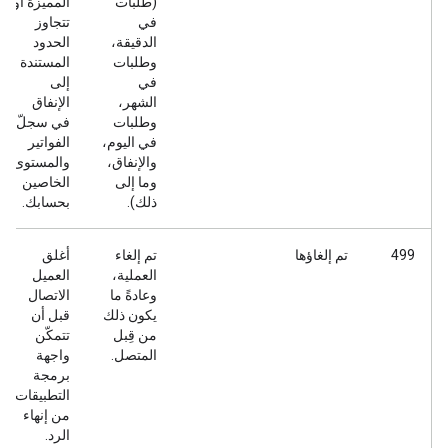
(طلبات
المميزة أو
في
تتجاوز
الدقيقة،
الحدود
وطلبات
المستندة
في
إلى
الشهر،
الإنفاق
وطلبات
في سجلّ
في اليوم،
الفواتير
والإنفاق،
والمستوى
وما إلى
الخاصين
ذلك).
بحسابك.
499
تم إلغاؤها
تم إلغاء
أغلق
العملية،
العميل
وعادةً ما
الاتصال
يكون ذلك
قبل أن
من قِبل
تتمكّن
المتصل.
واجهة
برمجة
التطبيقات
من إنهاء
الرد.