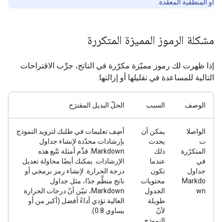
أو المنطقية المعقّدة.
مشكلة الرموز المميزة المتكررة
إذا ظهرت لك رموز مميّزة مكرّرة في الناتج، جرِّب الاقتراحات
التالية للمساعدة في تقليلها أو إزالتها.
الوصف
السبب
الحلّ البديل المقترَح
الواصلا
يمكن أن
أضِف تعليمات في طلبك لتزويد النموذج
ت
يحدث
بإرشادات محدّدة لإنشاء جداول
المتكرّرة
ذلك
Markdown. قدِّم أمثلة تتّبع هذه
في
عندما
الإرشادات. يمكنك أيضًا محاولة تعديل
جداول
تكون
درجة الحرارة. لإنشاء رمز برمجي أو
Markdo
محتويات
ناتج منظَّم جدًا، مثل جداول
wn
الجدول
Markdown، تبيّن أنّ درجات الحرارة
طويلة
العالية تؤدي أداءً أفضل (أكبر من أو
لأنّ
يساوي 0.8).
النموذج