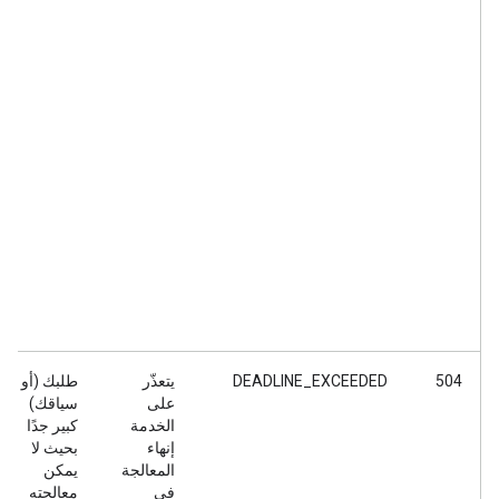
504
DEADLINE_EXCEEDED
يتعذّر
طلبك (أو
على
سياقك)
الخدمة
كبير جدًا
إنهاء
بحيث لا
المعالجة
يمكن
في
معالجته