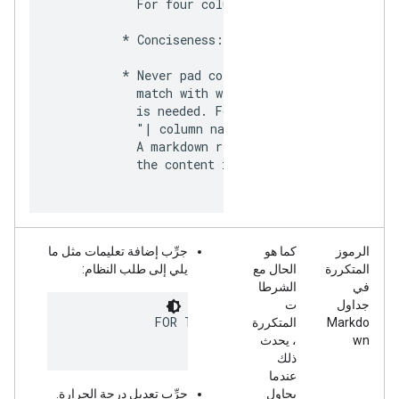
            For four columns use |---|---|---|--
          * Conciseness: Keep cell content brief 
          * Never pad column headers or other cel
            match with width of other content. On
            is needed. For example, always do "|
            "| column name                |". Ext
            A markdown renderer will automaticall
            the content in a visually appealing f
الرموز
كما هو
جرِّب إضافة تعليمات مثل ما
المتكررة
الحال مع
يلي إلى طلب النظام:
في
الشرطا
جداول
ت
            FOR TABLE HEADINGS, IMMEDIATELY A
Markdo
المتكررة
wn
، يحدث
ذلك
عندما
يحاول
جرِّب تعديل درجة الحرارة.