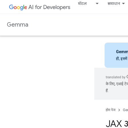
मॉडल
समाधान
Gemma
Gemm
ही, इसमे
के लिए, एआई टेक
हैं.
होम पेज
Ge
JAX औ