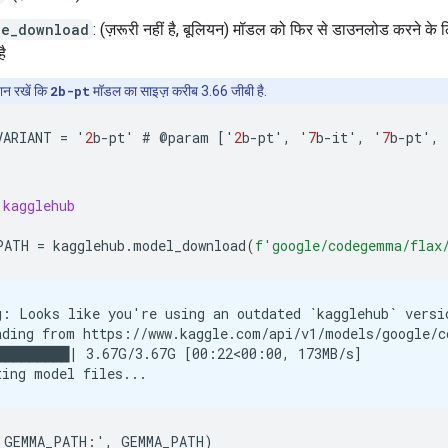
ce_download
: (ज़रूरी नहीं है, बूलियन) मॉडल को फिर से डाउनलोड करने के 
ै
ान रखें कि
2b-pt
मॉडल का साइज़ करीब 3.66 जीबी है.
VARIANT
=
'
2
b
-
pt
'
#
@
param
[
'
2
b
-
pt
'
,
'
7
b
-
it
'
,
'
7
b
-
pt
'
,
kagglehub
PATH
=
kagglehub
.
model_download
(
f
'google/codegemma/flax
g: Looks like you're using an outdated `kagglehub` versi
ading from https://www.kaggle.com/api/v1/models/google/c
█████████| 3.67G/3.67G [00:22<00:00, 173MB/s]
