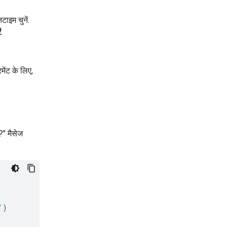
इम चुनें.
ं
.
ेंट के लिए,
?" मैसेज
'
)