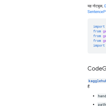
यह नोटबुक,
SentenceP
import
from
g
from
g
from
g
import
Code
G
kagglehu
हैं:
han
pat