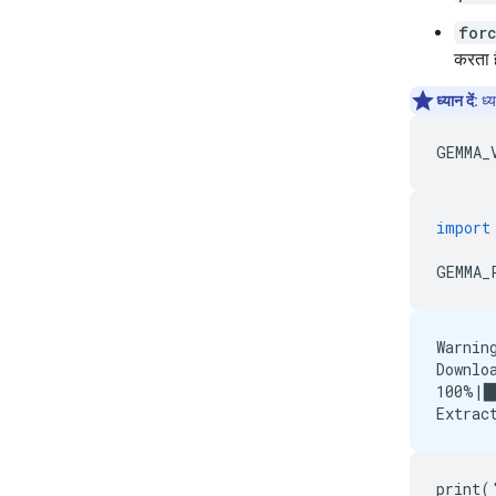
for
करता ह
ध्यान दें:
ध्य
GEMMA_
import
GEMMA_
Warnin
Downlo
100%|█