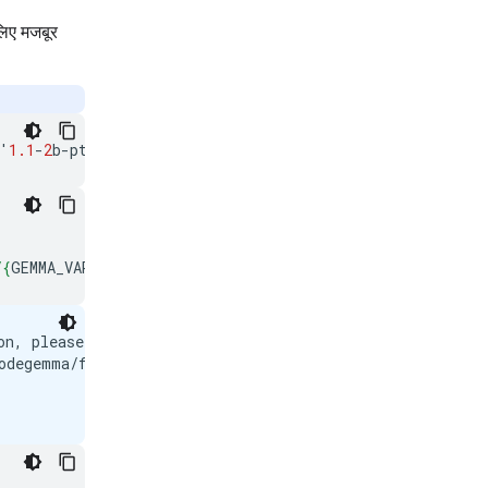
लिए मजबूर
'
1.1
-
2
b
-
pt
'
,
'
1.1
-
7
b
-
it
'
]
{
type
:
"string"
}
/
{
GEMMA_VARIANT
}
'
)
on, please consider updating (latest version: 0.2.7)

odegemma/flax/2b-pt/3/download...
