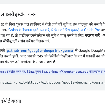
लाइब्रेरी इंस्टॉल करना
b के बिना शुल्क वाले हार्डवेयर से तेज़ी लाने की सुविधा, इस नोटबुक को चलाने क
. अगर
Colab के 'जितना इस्तेमाल करें, सिर्फ़ उतने पैसे चुकाएं' या Colab Pro
वर्
 जा रहा है, तो हार्डवेयर एक्सेलरेशन की सुविधा चालू करने के लिए,
बदलाव करें
>
न
 जीपीयू
चुनें >
सेव करें
पर क्लिक करें.
आपको
github.com/google-deepmind/gemma
से Google DeepM
्टॉल करनी होगी. अगर आपको "pip की डिपेंडेंसी रिज़ॉल्वर" के बारे में गड़बड़ी का को
 आम तौर पर उसे अनदेखा किया जा सकता है.
emma
इंस्टॉल करने पर,
flax
, मुख्य
jax
,
orbax
, और
sentencepiece
भी इंस्टॉल हो ज
install
-q
git+https://github.com/google-deepmind/gemma.
ी इंपोर्ट करना