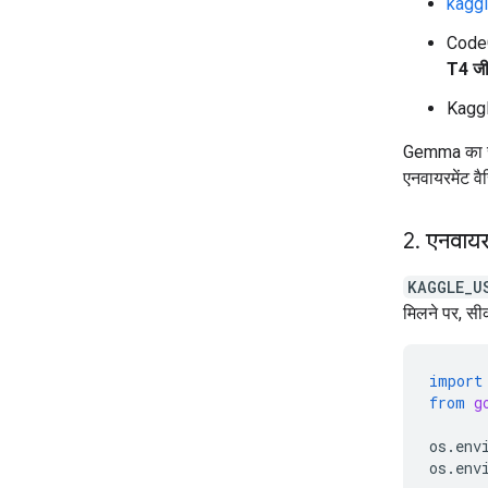
kagg
CodeG
T4 जीप
Kaggl
Gemma का सेट
एनवायरमेंट वै
2
.
एनवायरम
KAGGLE_U
मिलने पर, सीक
import
from
g
os
.
env
os
.
env