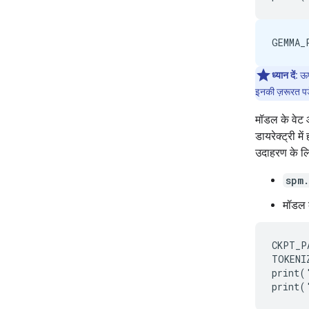
ध्यान दें:
ऊपर
इनकी ज़रूरत पड़
मॉडल के वेट औ
डायरेक्ट्री म
उदाहरण के लि
spm
मॉडल 
CKPT_P
TOKENI
print(