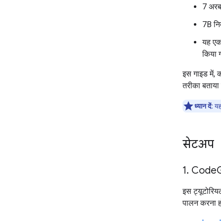
7 अरब
7B निर
यह एक
किया ग
इस गाइड में,
तरीका बताया ग
ध्यान दें:
यह 
सेटअप
1
.
Code
इस ट्यूटोरिय
पालन करना होग