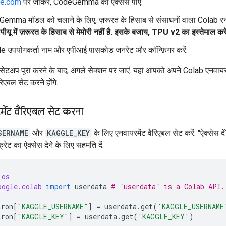
le.com
पर जाकर, CodeGemma का ऐक्सेस पाएं.
emma मॉडल को चलाने के लिए, ज़रूरत के हिसाब से संसाधनों वाला Colab रनटा
ीयू में ज़रूरत के हिसाब से मेमोरी नहीं है. इसके बजाय, TPU v2 का इस्तेमाल करे
e उपयोगकर्ता नाम और एपीआई पासकोड जनरेट और कॉन्फ़िगर करें.
अप पूरा करने के बाद, अगले सेक्शन पर जाएं. यहां आपको अपने Colab एनवायरम
रिएबल सेट करने होंगे.
ेंट वैरिएबल सेट करना
SERNAME
और
KAGGLE_KEY
के लिए एनवायरमेंट वैरिएबल सेट करें. "ऐक्सेस दें
्रेट का ऐक्सेस देने के लिए सहमति दें.
os
oogle.colab
import
userdata
# `userdata` is a Colab API.
iron
[
"KAGGLE_USERNAME"
]
=
userdata
.
get
(
'KAGGLE_USERNAME
iron
[
"KAGGLE_KEY"
]
=
userdata
.
get
(
'KAGGLE_KEY'
)