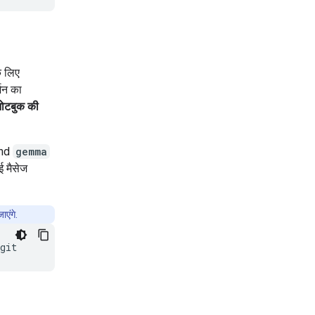
े लिए
शन का
ोटबुक की
ind
gemma
ई मैसेज
ाएंगे.
git