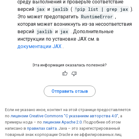
среду выполнения и проверьте соответствие
версий
jax
и
jaxlib
(
!pip list | grep jax
).
Это может предотвратить
RuntimeError
,
которая может возникнуть из-за несоответствия
версий
jaxlib
и
jax
. Дополнительные
инструкции по установке JAX см. в
документации JAX
.
Эта информация оказалась полезной?
Отправить отзыв
Если не указано иное, контент на этой странице предоставляется
по
лицензии Creative Commons "С указанием авторства 4.0"
, а
примеры кода – по
лицензии Apache 2.0
. Подробнее об этом
написано в
правилах сайта
. Java – это зарегистрированный
товарный знак корпорации Oracle и ее аффилированных лиц.