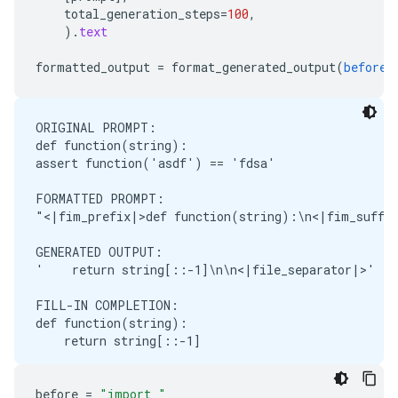
total_generation_steps
=
100
,
).
text
formatted_output
=
format_generated_output
(
before
,
ORIGINAL PROMPT:

def function(string):

assert function('asdf') == 'fdsa'

FORMATTED PROMPT:

"<|fim_prefix|>def function(string):\n<|fim_suffix
GENERATED OUTPUT:

'    return string[::-1]\n\n<|file_separator|>'

FILL-IN COMPLETION:

def function(string):

    return string[::-1]

before
=
"import "