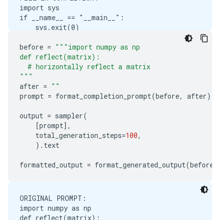
import sys

if __name__ == "__main__":

before
=
"""import numpy as np
def reflect(matrix):
  # horizontally reflect a matrix
"""
after
=
""
prompt
=
format_completion_prompt
(
before
,
after
)
output
=
sampler
(
[
prompt
],
total_generation_steps
=
100
,
)
.
text
formatted_output
=
format_generated_output
(
before
,
ORIGINAL PROMPT:

import numpy as np

def reflect(matrix):
