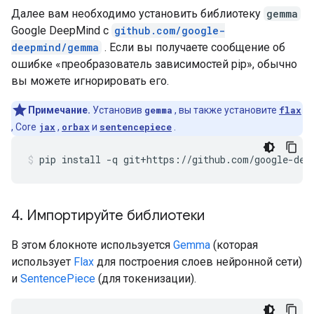
Далее вам необходимо установить библиотеку
gemma
Google DeepMind с
github.com/google-
deepmind/gemma
. Если вы получаете сообщение об
ошибке «преобразователь зависимостей pip», обычно
вы можете игнорировать его.
Примечание.
Установив
gemma
, вы также установите
flax
, Core
jax
,
orbax
и
sentencepiece
.
pip
install
-q
git+https://github.com/google-dee
4
.
Импортируйте библиотеки
В этом блокноте используется
Gemma
(которая
использует
Flax
для построения слоев нейронной сети)
и
SentencePiece
(для токенизации).