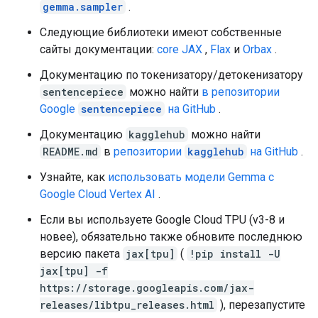
gemma.sampler
.
Следующие библиотеки имеют собственные
сайты документации:
core JAX
,
Flax
и
Orbax
.
Документацию по токенизатору/детокенизатору
sentencepiece
можно найти
в репозитории
Google
sentencepiece
на GitHub
.
Документацию
kagglehub
можно найти
README.md
в
репозитории
kagglehub
на GitHub
.
Узнайте, как
использовать модели Gemma с
Google Cloud Vertex AI
.
Если вы используете Google Cloud TPU (v3-8 и
новее), обязательно также обновите последнюю
версию пакета
jax[tpu]
(
!pip install -U
jax[tpu] -f
https://storage.googleapis.com/jax-
releases/libtpu_releases.html
), перезапустите