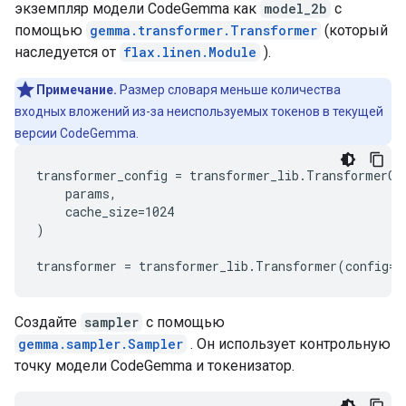
экземпляр модели CodeGemma как
model_2b
с
помощью
gemma.transformer.Transformer
(который
наследуется от
flax.linen.Module
).
Примечание.
Размер словаря меньше количества
входных вложений из-за неиспользуемых токенов в текущей
версии CodeGemma.
transformer_config = transformer_lib.TransformerCon
    params,

    cache_size=1024

)

Создайте
sampler
с помощью
gemma.sampler.Sampler
. Он использует контрольную
точку модели CodeGemma и токенизатор.