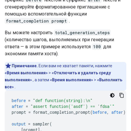
сгенерируйте форматированное приглашение с
помощью вспомогательной функции
format_completion prompt
.
Вы можете настроить
total_generation_steps
(количество шагов, выполняемых при генерации
ответа — в этом примере используется
100
для
экономии памяти хоста).
Примечание.
Если вам не хватает памяти, нажмите
«Время выполнения»
>
«Отключить и удалить среду
выполнения»
, а затем
«Время выполнения»
>
«Выполнить
все»
.
before
=
"def function(string):\n"
after
=
"assert function('asdf') == 'fdsa'"
prompt
=
format_completion_prompt
(
before
,
after
)
output
=
sampler
(
[
prompt
]
,