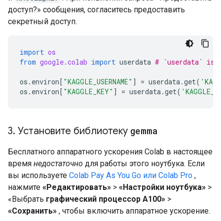
доступ?» сообщения, согласитесь предоставить
секретный доступ.
import
os
from
google.colab
import
userdata
# `userdata` is 
os
.
environ
[
"KAGGLE_USERNAME"
]
=
userdata
.
get
(
'KAGG
os
.
environ
[
"KAGGLE_KEY"
]
=
userdata
.
get
(
'KAGGLE_K
3
.
Установите библиотеку
gemma
Бесплатного аппаратного ускорения Colab в настоящее
время
недостаточно
для работы этого ноутбука. Если
вы используете
Colab Pay As You Go или Colab Pro
,
нажмите
«Редактировать»
>
«Настройки ноутбука»
>
«Выбрать
графический процессор A100»
>
«Сохранить»
, чтобы включить аппаратное ускорение.