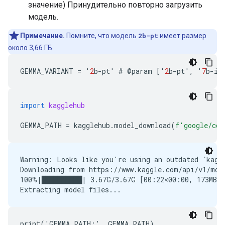
значение) Принудительно повторно загрузить
модель.
Примечание.
Помните, что модель
2b-pt
имеет размер
около 3,66 ГБ.
GEMMA_VARIANT
=
'
2
b
-
pt
'
#
@
param
[
'
2
b
-
pt
'
,
'
7
b
-
it
import
kagglehub
GEMMA_PATH
=
kagglehub
.
model_download
(
f
'google/cod
Warning: Looks like you're using an outdated `kaggl
Downloading from https://www.kaggle.com/api/v1/mode
100%|██████████| 3.67G/3.67G [00:22<00:00, 173MB/s]