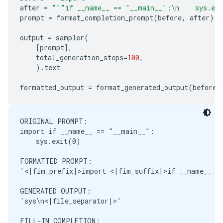
after
=
"""if __name__ == "__main__":
\n
    sys.ex
prompt
=
format_completion_prompt
(
before
,
after
)
output
=
sampler
(
[
prompt
],
total_generation_steps
=
100
,
)
.
text
formatted_output
=
format_generated_output
(
before
,
ORIGINAL PROMPT:

import if __name__ == "__main__":

    sys.exit(0)

FORMATTED PROMPT:

'<|fim_prefix|>import <|fim_suffix|>if __name__ ==
GENERATED OUTPUT:

'sys\n<|file_separator|>'

FILL-IN COMPLETION:
