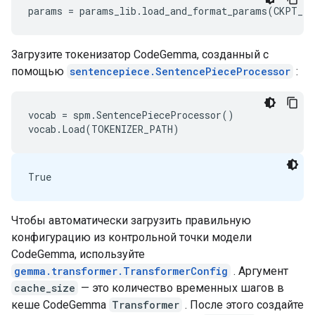
params
=
params_lib
.
load_and_format_params
(
CKPT_P
Загрузите токенизатор CodeGemma, созданный с
помощью
sentencepiece.SentencePieceProcessor
:
vocab = spm.SentencePieceProcessor()

Чтобы автоматически загрузить правильную
конфигурацию из контрольной точки модели
CodeGemma, используйте
gemma.transformer.TransformerConfig
. Аргумент
cache_size
— это количество временных шагов в
кеше CodeGemma
Transformer
. После этого создайте