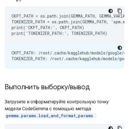
CKPT_PATH = os.path.join(GEMMA_PATH, GEMMA_VARIANT
TOKENIZER_PATH = os.path.join(GEMMA_PATH, 'spm.mod
print('CKPT_PATH:', CKPT_PATH)

CKPT_PATH: /root/.cache/kagglehub/models/google/cod
Выполнить выборку
/
вывод
Загрузите и отформатируйте контрольную точку
модели CodeGemma с помощью метода
gemma.params.load_and_format_params
: