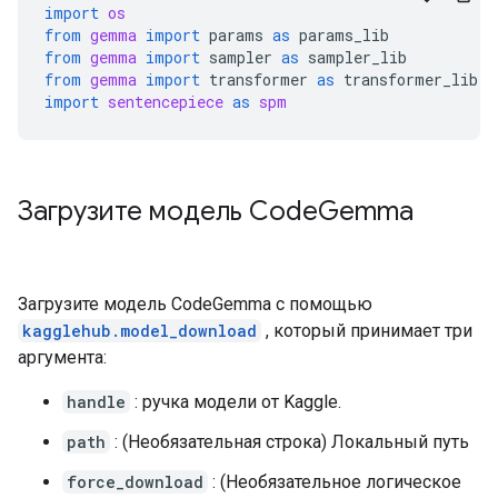
import
os
from
gemma
import
params
as
params_lib
from
gemma
import
sampler
as
sampler_lib
from
gemma
import
transformer
as
transformer_lib
import
sentencepiece
as
spm
Загрузите модель Code
Gemma
Загрузите модель CodeGemma с помощью
kagglehub.model_download
, который принимает три
аргумента:
handle
: ручка модели от Kaggle.
path
: (Необязательная строка) Локальный путь
force_download
: (Необязательное логическое