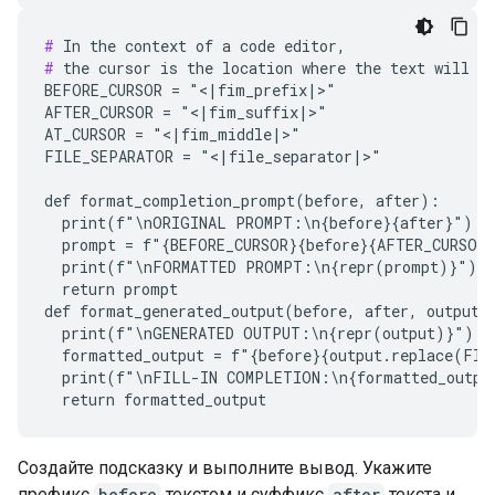
#
#
 the cursor is the location where the text will be
BEFORE_CURSOR = "<|fim_prefix|>"

AFTER_CURSOR = "<|fim_suffix|>"

AT_CURSOR = "<|fim_middle|>"

FILE_SEPARATOR = "<|file_separator|>"

def format_completion_prompt(before, after):

  print(f"\nORIGINAL PROMPT:\n{before}{after}")

  prompt = f"{BEFORE_CURSOR}{before}{AFTER_CURSOR}
  print(f"\nFORMATTED PROMPT:\n{repr(prompt)}")

  return prompt

def format_generated_output(before, after, output):
  print(f"\nGENERATED OUTPUT:\n{repr(output)}")

  formatted_output = f"{before}{output.replace(FIL
  print(f"\nFILL-IN COMPLETION:\n{formatted_output
Создайте подсказку и выполните вывод. Укажите
префикс
before
текстом и суффикс
after
текста и