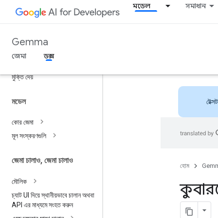
মডেল
সমাধান
Gemma
ওভারভিউ
জেমা
ডক্স
শুরু করুন
মুক্তি দেয়
মডেল
টেক্স
কোর জেমা
মূল সংস্করণগুলি
জেমা চালাও
,
জেমা চালাও
হোম
Gem
মৌলিক
কুবারন
চ্যাট UI দিয়ে স্থানীয়ভাবে চালান অথবা
API এর মাধ্যমে সংহত করুন