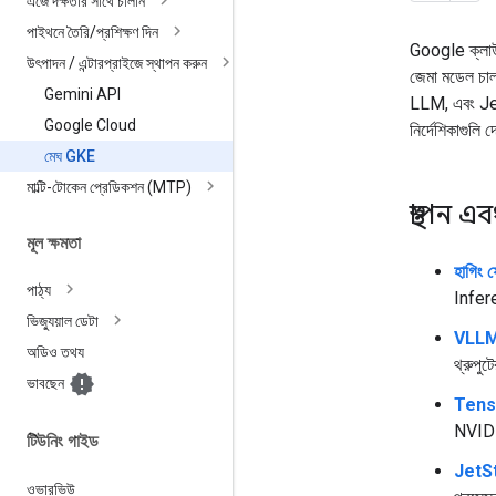
এজে দক্ষতার সাথে চালান
পাইথনে তৈরি
/
প্রশিক্ষণ দিন
Google ক্লাউড 
উৎপাদন
/
এন্টারপ্রাইজে স্থাপন করুন
জেমা মডেল চা
Gemini API
LLM, এবং JetS
Google Cloud
নির্দেশিকাগুলি দ
মেঘ GKE
মাল্টি-টোকেন প্রেডিকশন (MTP)
স্থাপন 
মূল ক্ষমতা
হাগিং
পাঠ্য
Infere
ভিজ্যুয়াল ডেটা
VLLM-
অডিও তথয
থ্রুপ
ভাবছেন
Tenso
NVIDI
টিউনিং গাইড
JetSt
ওভারভিউ