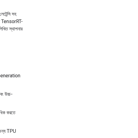
লেটেন্সি সহ
তে TensorRT-
িখিত স্থাপনার
eneration
বং উচ্চ-
াধিক করতে
র জন্য TPU