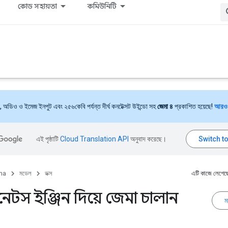
কোড সহায়তা
কমিউনিটি
ট, অডিও ও ইমেজ ইনপুট এবং ২৫৬কেবি পর্যন্ত দীর্ঘ কনটেক্সট উইন্ডো সহ
জেমা ৪
প্রকাশিত হয়েছে!
আরও 
এই পৃষ্ঠাটি
Cloud Translation API
অনুবাদ করেছে।
ma
মডেল
ডক্স
এটি কাজে লেগেছ
েটস ইঞ্জিন দিয়ে জেমা চালান
ম