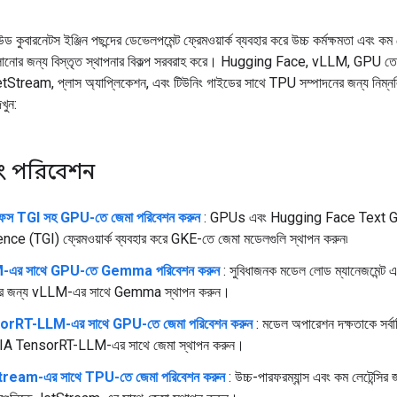
কুবারনেটস ইঞ্জিন পছন্দের ডেভেলপমেন্ট ফ্রেমওয়ার্ক ব্যবহার করে উচ্চ কর্মক্ষমতা এবং কম 
লানোর জন্য বিস্তৃত স্থাপনার বিকল্প সরবরাহ করে। Hugging Face, vLLM, GPU 
tream, প্লাস অ্যাপ্লিকেশন, এবং টিউনিং গাইডের সাথে TPU সম্পাদনের জন্য নিম্নল
েখুন:
এবং পরিবেশন
 ফেস TGI সহ GPU-তে জেমা পরিবেশন করুন
: GPUs এবং Hugging Face Text G
nce (TGI) ফ্রেমওয়ার্ক ব্যবহার করে GKE-তে জেমা মডেলগুলি স্থাপন করুন৷
এর সাথে GPU-তে Gemma পরিবেশন করুন
: সুবিধাজনক মডেল লোড ম্যানেজমেন্ট এ
ুটের জন্য vLLM-এর সাথে Gemma স্থাপন করুন।
rRT-LLM-এর সাথে GPU-তে জেমা পরিবেশন করুন
: মডেল অপারেশন দক্ষতাকে সর্ব
A TensorRT-LLM-এর সাথে জেমা স্থাপন করুন।
ream-এর সাথে TPU-তে জেমা পরিবেশন করুন
: উচ্চ-পারফরম্যান্স এবং কম লেটেন্সি