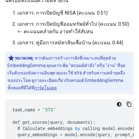
นี้พร้อมคะแนนความคล้ายกัน
เอกสาร: การเปิดบัญชี NISA (คะแนน: 0.51)
เอกสาร: การเปิดบัญชีออมทรัพย์ทั่วไป (คะแนน: 0.50)
<-
คะแนนคล้ายกัน อาจทำให้สับสน
เอกสาร: คู่มือการสมัครสินเชื่อบ้าน (คะแนน: 0.44)
หมายเหตุ:
หากต้องการสร้างการฝังที่เหมาะสมที่สุดด้วย
EmbeddingGemma คุณควรเพิ่ม "พรอมต์คำสั่ง" หรือ "งาน" ที่จุด
เริ่มต้นของข้อความอินพุต คุณจะใช้
STS
สำหรับความคล้ายคลึง
ของประโยค ดูรายละเอียดเกี่ยวกับพรอมต์ EmbeddingGemma
ทั้งหมดที่มีได้ที่
การ์ดโมเดล
task_name
=
"STS"
def
get_scores
(
query
,
documents
)
:
#
Calculate
embeddings
by
calling
model
.
encode
()
query_embeddings
=
model
.
encode
(
query
,
prompt_na