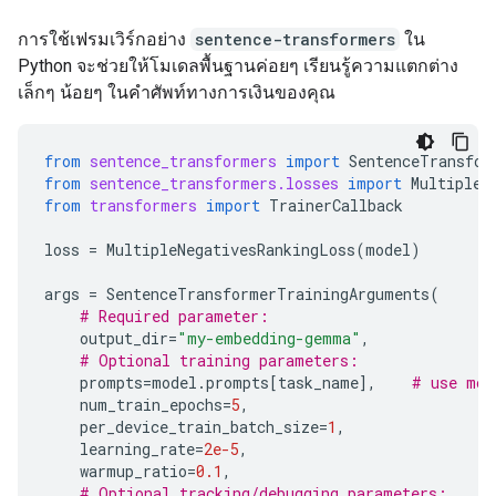
การใช้เฟรมเวิร์กอย่าง
sentence-transformers
ใน
Python จะช่วยให้โมเดลพื้นฐานค่อยๆ เรียนรู้ความแตกต่าง
เล็กๆ น้อยๆ ในคำศัพท์ทางการเงินของคุณ
from
sentence_transformers
import
SentenceTransfor
from
sentence_transformers.losses
import
MultipleN
from
transformers
import
TrainerCallback
loss
=
MultipleNegativesRankingLoss
(
model
)
args
=
SentenceTransformerTrainingArguments
(
# Required parameter:
output_dir
=
"my-embedding-gemma"
,
# Optional training parameters:
prompts
=
model
.
prompts
[
task_name
],
# use mod
num_train_epochs
=
5
,
per_device_train_batch_size
=
1
,
learning_rate
=
2e-5
,
warmup_ratio
=
0.1
,
# Optional tracking/debugging parameters: