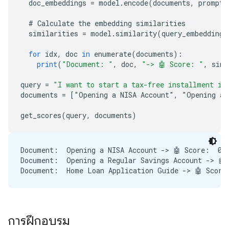
doc_embeddings
=
model
.
encode
(
documents
,
prompt_
#
Calculate
the
embedding
similarities
similarities
=
model
.
similarity
(
query_embeddings
for
idx
,
doc
in
enumerate
(
documents
)
:
print
(
"Document: "
,
doc
,
"-> 🤖 Score: "
,
simi
query
=
"I want to start a tax-free installment in
documents
=
[
"Opening a NISA Account", "Opening a 
get_scores
(
query
,
documents
)
Document:  Opening a NISA Account -> 🤖 Score:  0.5
Document:  Opening a Regular Savings Account -> 🤖 
การฝึกอบรม