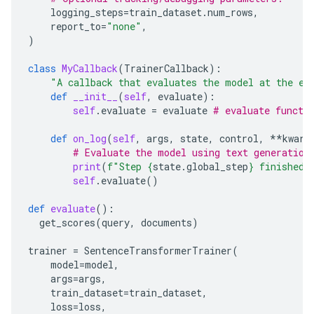
logging_steps
=
train_dataset
.
num_rows
,
report_to
=
"none"
,
)
class
MyCallback
(
TrainerCallback
):
"A callback that evaluates the model at the en
def
__init__
(
self
,
evaluate
):
self
.
evaluate
=
evaluate
# evaluate functi
def
on_log
(
self
,
args
,
state
,
control
,
**
kwarg
# Evaluate the model using text generation
print
(
f
"Step 
{
state
.
global_step
}
 finished.
self
.
evaluate
()
def
evaluate
():
get_scores
(
query
,
documents
)
trainer
=
SentenceTransformerTrainer
(
model
=
model
,
args
=
args
,
train_dataset
=
train_dataset
,
loss
=
loss
,