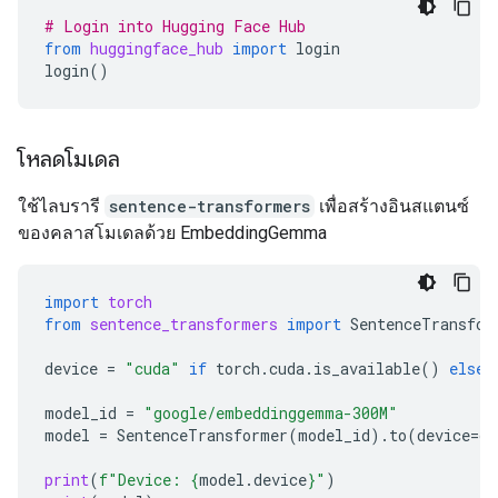
# Login into Hugging Face Hub
from
huggingface_hub
import
login
login
()
โหลดโมเดล
ใช้ไลบรารี
sentence-transformers
เพื่อสร้างอินสแตนซ์
ของคลาสโมเดลด้วย EmbeddingGemma
import
torch
from
sentence_transformers
import
SentenceTransfor
device
=
"cuda"
if
torch
.
cuda
.
is_available
()
else
model_id
=
"google/embeddinggemma-300M"
model
=
SentenceTransformer
(
model_id
)
.
to
(
device
=
de
print
(
f
"Device: 
{
model
.
device
}
"
)