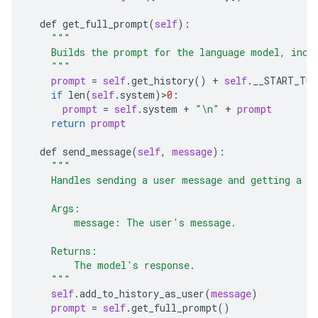
def
get_full_prompt
(
self
):

"""
    Builds the prompt for the language model, incl
    """
prompt
 = 
self
.
get_history
() + 
self
.
__START_TUR
if
len
(
self
.
system
)>
0
:

prompt
 = 
self
.
system
 + 
"\n"
 + 
prompt
return
prompt
def
send_message
(
self
, 
message
):

"""
    Handles sending a user message and getting a m
    Args:
        message: The user's message.
    Returns:
        The model's response.
    """
self
.
add_to_history_as_user
(
message
)

prompt
 = 
self
.
get_full_prompt
()
