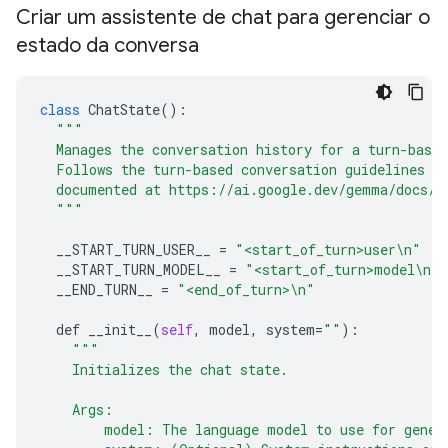
Criar um assistente de chat para gerenciar o
estado da conversa
class
ChatState
():

"""
  Manages the conversation history for a turn-based
  Follows the turn-based conversation guidelines f
  documented at https://ai.google.dev/gemma/docs/f
  """
__START_TURN_USER__
 = 
"<start_of_turn>user\n"
__START_TURN_MODEL__
 = 
"<start_of_turn>model\n"
__END_TURN__
 = 
"<end_of_turn>\n"
def
__init__
(
self
, 
model
, 
system
=
""
):

"""
    Initializes the chat state.
    Args:
        model: The language model to use for gener