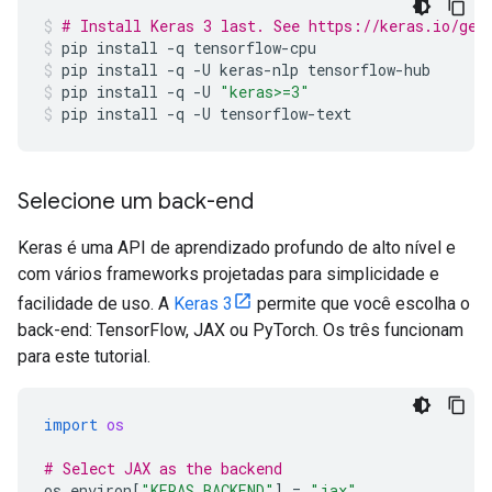
# Install Keras 3 last. See https://keras.io/get
pip
install
-q
tensorflow-cpu
pip
install
-q
-U
keras-nlp
tensorflow-hub
pip
install
-q
-U
"keras>=3"
pip
install
-q
-U
tensorflow-text
Selecione um back-end
Keras é uma API de aprendizado profundo de alto nível e
com vários frameworks projetadas para simplicidade e
facilidade de uso. A
Keras 3
permite que você escolha o
back-end: TensorFlow, JAX ou PyTorch. Os três funcionam
para este tutorial.
import
os
# Select JAX as the backend
os
.
environ
[
"KERAS_BACKEND"
]
=
"jax"