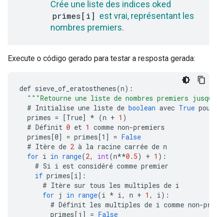
Crée une liste des indices oked
primes[i]
est vrai, représentant les
nombres premiers.
Execute o código gerado para testar a resposta gerada:
def
sieve_of_eratosthenes
(
n
)
:
"""Retourne une liste de nombres premiers jusqu
#
Initialise
une
liste
de
boolean
avec
True
pour
primes
=
[
True
]
*
(
n
+
1
)
#
Définit
0
et
1
comme
non
-
premiers
primes
[
0
]
=
primes
[
1
]
=
False
#
Itère
de
2
à
la
racine
carrée
de
n
for
i
in
range
(
2
,
int
(
n
**
0.5
)
+
1
)
:
#
Si
i
est
considéré
comme
premier
if
primes
[
i
]
:
#
Itère
sur
tous
les
multiples
de
i
for
j
in
range
(
i
*
i
,
n
+
1
,
i
)
:
#
Définit
les
multiples
de
i
comme
non
-
pre
primes
[
j
]
=
False