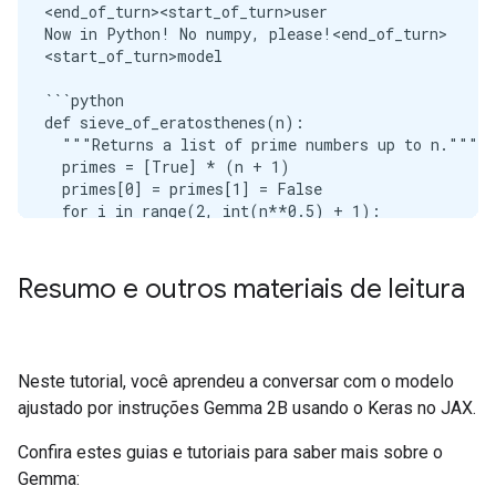
<end_of_turn><start_of_turn>user

Now in Python! No numpy, please!<end_of_turn>

<start_of_turn>model

```python

def sieve_of_eratosthenes(n):

  """Returns a list of prime numbers up to n."""

  primes = [True] * (n + 1)

  primes[0] = primes[1] = False

  for i in range(2, int(n**0.5) + 1):

    if primes[i]:

      for j in range(i * i, n + 1, i):

        primes[j] = False

Resumo e outros materiais de leitura
  return [i for i, is_prime in enumerate(primes) if
primes = sieve_of_eratosthenes(1000)

print(primes)

Neste tutorial, você aprendeu a conversar com o modelo
```

ajustado por instruções Gemma 2B usando o Keras no JAX.
**Explanation:**

Confira estes guias e tutoriais para saber mais sobre o
1. **Initialization:**

Gemma: