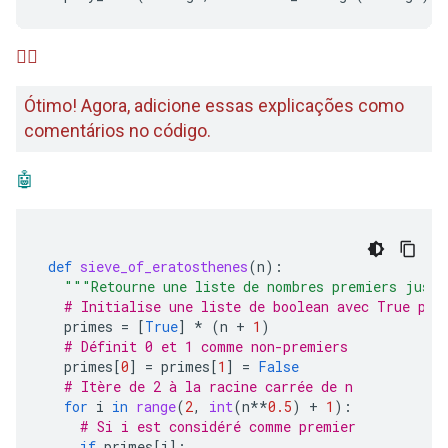
🙋‍♂️
Ótimo! Agora, adicione essas explicações como
comentários no código.
🤖
def
sieve_of_eratosthenes
(
n
):
"""Retourne une liste de nombres premiers jusq
# Initialise une liste de boolean avec True pou
primes
=
[
True
]
*
(
n
+
1
)
# Définit 0 et 1 comme non-premiers
primes
[
0
]
=
primes
[
1
]
=
False
# Itère de 2 à la racine carrée de n
for
i
in
range
(
2
,
int
(
n
**
0.5
)
+
1
):
# Si i est considéré comme premier
if
primes
[
i
]: