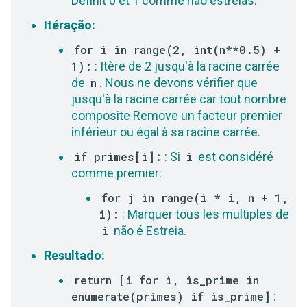
Définit 0 et 1 comme não estreias.
Itéração:
for i in range(2, int(n**0.5) +
1):
: Itère de 2 jusqu'à la racine carrée
de
n
. Nous ne devons vérifier que
jusqu'à la racine carrée car tout nombre
composite Remove un facteur premier
inférieur ou égal à sa racine carrée.
if primes[i]:
: Si
i
est considéré
comme premier:
for j in range(i * i, n + 1,
i):
: Marquer tous les multiples de
i
não é Estreia.
Resultado:
return [i for i, is_prime in
enumerate(primes) if is_prime]
: