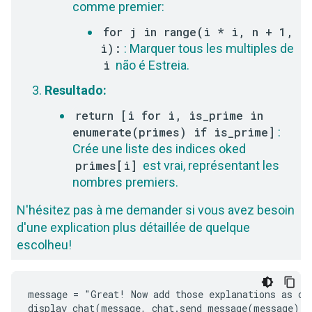
comme premier:
for j in range(i * i, n + 1,
i):
: Marquer tous les multiples de
i
não é Estreia.
Resultado:
return [i for i, is_prime in
enumerate(primes) if is_prime]
:
Crée une liste des indices oked
primes[i]
est vrai, représentant les
nombres premiers.
N'hésitez pas à me demander si vous avez besoin
d'une explication plus détaillée de quelque
escolheu!
message = "Great! Now add those explanations as com