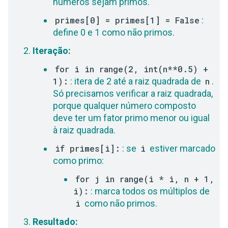
números sejam primos.
primes[0] = primes[1] = False
:
define 0 e 1 como não primos.
Iteração:
for i in range(2, int(n**0.5) +
1):
: itera de 2 até a raiz quadrada de
n
.
Só precisamos verificar a raiz quadrada,
porque qualquer número composto
deve ter um fator primo menor ou igual
à raiz quadrada.
if primes[i]:
: se
i
estiver marcado
como primo:
for j in range(i * i, n + 1,
i):
: marca todos os múltiplos de
i
como não primos.
Resultado: