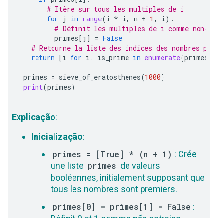
# Itère sur tous les multiples de i
for
j
in
range
(
i
*
i
,
n
+
1
,
i
):
# Définit les multiples de i comme non-pr
primes
[
j
]
=
False
# Retourne la liste des indices des nombres pre
return
[
i
for
i
,
is_prime
in
enumerate
(
primes
)
primes
=
sieve_of_eratosthenes
(
1000
)
print
(
primes
)
Explicação
:
Inicialização
:
primes = [True] * (n + 1)
: Crée
une liste
primes
de valeurs
booléennes, initialement supposant que
tous les nombres sont premiers.
primes[0] = primes[1] = False
: