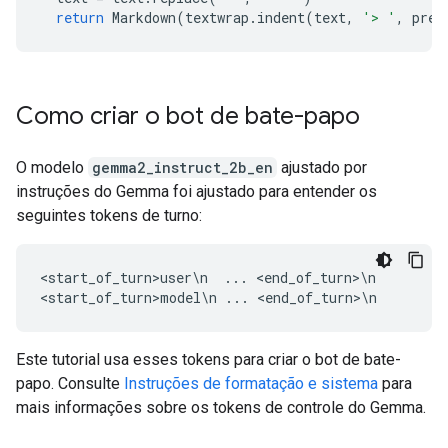
return
Markdown
(
textwrap
.
indent
(
text
,
'> '
,
pred
Como criar o bot de bate-papo
O modelo
gemma2_instruct_2b_en
ajustado por
instruções do Gemma foi ajustado para entender os
seguintes tokens de turno:
<start_of_turn>user\n  ... <end_of_turn>\n

Este tutorial usa esses tokens para criar o bot de bate-
papo. Consulte
Instruções de formatação e sistema
para
mais informações sobre os tokens de controle do Gemma.