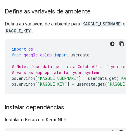
Defina as variáveis de ambiente
Defina as variáveis de ambiente para
KAGGLE_USERNAME
e
KAGGLE_KEY
.
import
os
from
google.colab
import
userdata
# Note: `userdata.get` is a Colab API. If you're n
# vars as appropriate for your system.
os
.
environ
[
"KAGGLE_USERNAME"
]
=
userdata
.
get
(
'KAGG
os
.
environ
[
"KAGGLE_KEY"
]
=
userdata
.
get
(
'KAGGLE_K
Instalar dependências
Instalar o Keras e o KerasNLP.