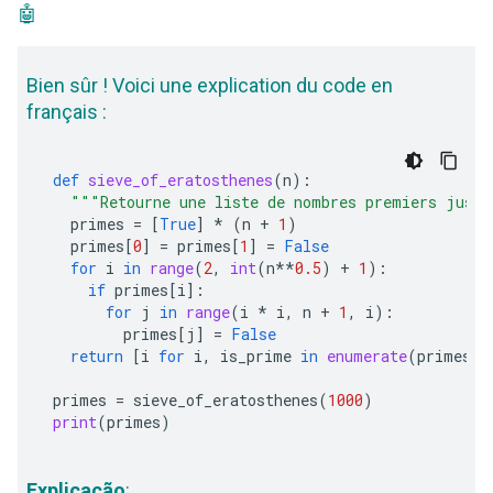
🤖
Bien sûr ! Voici une explication du code en
français :
def
sieve_of_eratosthenes
(
n
):
"""Retourne une liste de nombres premiers jusq
primes
=
[
True
]
*
(
n
+
1
)
primes
[
0
]
=
primes
[
1
]
=
False
for
i
in
range
(
2
,
int
(
n
**
0.5
)
+
1
):
if
primes
[
i
]:
for
j
in
range
(
i
*
i
,
n
+
1
,
i
):
primes
[
j
]
=
False
return
[
i
for
i
,
is_prime
in
enumerate
(
primes
)
primes
=
sieve_of_eratosthenes
(
1000
)
print
(
primes
)
Explicação
: