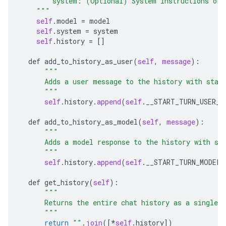
        system: (Optional) System instructions or 
    """
self
.
model
 = 
model
self
.
system
 = 
system
self
.
history
 = []

def
add_to_history_as_user
(
self
, 
message
):

"""
      Adds a user message to the history with star
      """
self
.
history
.
append
(
self
.
__START_TURN_USER__
def
add_to_history_as_model
(
self
, 
message
):

"""
      Adds a model response to the history with st
      """
self
.
history
.
append
(
self
.
__START_TURN_MODEL_
def
get_history
(
self
):

"""
      Returns the entire chat history as a single s
      """
return
""
.
join
([*
self
.
history
])
