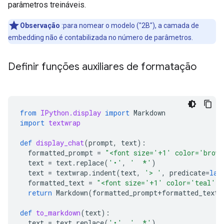
parâmetros treináveis.
Observação
:para nomear o modelo ("2B"), a camada de
embedding não é contabilizada no número de parâmetros.
Definir funções auxiliares de formatação
from
IPython.display
import
Markdown
import
textwrap
def
display_chat
(
prompt
,
text
):
formatted_prompt
=
"<font size='+1' color='brown'>
text
=
text
.
replace
(
'•'
,
'  *'
)
text
=
textwrap
.
indent
(
text
,
'> '
,
predicate
=
lam
formatted_text
=
"<font size='+1' color='teal'>
return
Markdown
(
formatted_prompt
+
formatted_text
)
def
to_markdown
(
text
):
text
=
text
.
replace
(
'•'
,
'  *'
)