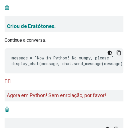
🤖
Criou de Eratótones.
Continue a conversa.
message = "Now in Python! No numpy, please!"

🙋‍♂️
Agora em Python! Sem enrolação, por favor!
🤖