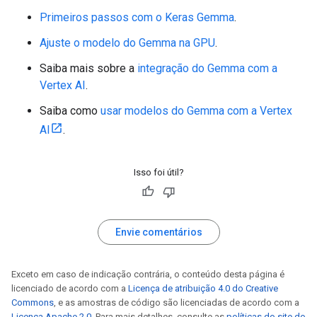
   - `primes = [True] * (n + 1)`: Creates a list `
   - `primes[0] = primes[1] = False`: Sets 0 and 1 
Primeiros passos com o Keras Gemma
.
Ajuste o modelo do Gemma na GPU
.
2. **Iteration:**

   - `for i in range(2, int(n**0.5) + 1):`: Iterat
Saiba mais sobre a
integração do Gemma com a
   - `if primes[i]:`: If `i` is marked as prime:

Vertex AI
.
     - `for j in range(i * i, n + 1, i):`: Marks a
Saiba como
usar modelos do Gemma com a Vertex
3. **Result:**

   - `return [i for i, is_prime in enumerate(prime
AI
.
Let me know if you'd like a more detailed explanati
Isso foi útil?
<end_of_turn><start_of_turn>user

Thank you, it works! Can you explain the code in Fr
<start_of_turn>model

Bien sûr ! Voici une explication du code en françai
Envie comentários
```python

def sieve_of_eratosthenes(n):

Exceto em caso de indicação contrária, o conteúdo desta página é
  """Retourne une liste de nombres premiers jusqu'
licenciado de acordo com a
Licença de atribuição 4.0 do Creative
  primes = [True] * (n + 1)

Commons
, e as amostras de código são licenciadas de acordo com a
  primes[0] = primes[1] = False

Licença Apache 2.0
. Para mais detalhes, consulte as
políticas do site do