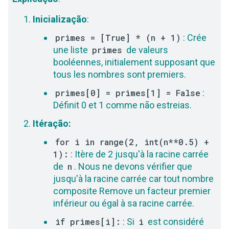
Inicialização
:
primes = [True] * (n + 1)
: Crée
une liste
primes
de valeurs
booléennes, initialement supposant que
tous les nombres sont premiers.
primes[0] = primes[1] = False
:
Définit 0 et 1 comme não estreias.
Itéração:
for i in range(2, int(n**0.5) +
1):
: Itère de 2 jusqu'à la racine carrée
de
n
. Nous ne devons vérifier que
jusqu'à la racine carrée car tout nombre
composite Remove un facteur premier
inférieur ou égal à sa racine carrée.
if primes[i]:
: Si
i
est considéré