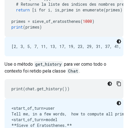
#
Retourne
la
liste
des
indices
des
nombres
prem
return
[
i for i, is_prime in enumerate(primes) i
primes
=
sieve_of_eratosthenes
(
1000
)
print
(
primes
)
Use o método
get_history
para ver como todo o
contexto foi retido pela classe
Chat
.
<start_of_turn>user

Tell me, in a few words,  how to compute all prime 
<start_of_turn>model

**Sieve of Eratosthenes.** 
