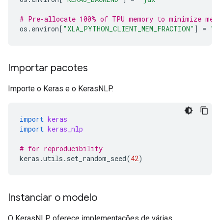
# Pre-allocate 100% of TPU memory to minimize mem
os
.
environ
[
"XLA_PYTHON_CLIENT_MEM_FRACTION"
]
=
"1
Importar pacotes
Importe o Keras e o KerasNLP.
import
keras
import
keras_nlp
# for reproducibility
keras
.
utils
.
set_random_seed
(
42
)
Instanciar o modelo
O KerasNLP oferece implementações de várias