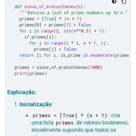
def
sieve_of_eratosthenes
(
n
):
"""Returns a list of prime numbers up to n."""
primes
=
[
True
]
*
(
n
+
1
)
primes
[
0
]
=
primes
[
1
]
=
False
for
i
in
range
(
2
,
int
(
n
**
0.5
)
+
1
):
if
primes
[
i
]:
for
j
in
range
(
i
*
i
,
n
+
1
,
i
):
primes
[
j
]
=
False
return
[
i
for
i
,
is_prime
in
enumerate
(
primes
)
primes
=
sieve_of_eratosthenes
(
1000
)
print
(
primes
)
Explicação:
Inicialização
:
primes = [True] * (n + 1)
: cria
uma lista
primes
de valores booleanos,
inicialmente supondo que todos os