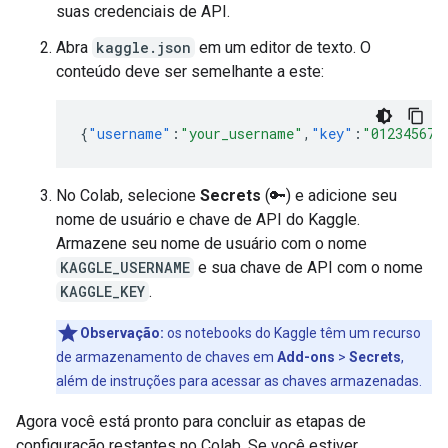
suas credenciais de API.
Abra
kaggle.json
em um editor de texto. O
conteúdo deve ser semelhante a este:
{
"username"
:
"your_username"
,
"key"
:
"012345678
No Colab, selecione
Secrets
(🔑) e adicione seu
nome de usuário e chave de API do Kaggle.
Armazene seu nome de usuário com o nome
KAGGLE_USERNAME
e sua chave de API com o nome
KAGGLE_KEY
.
Observação:
os notebooks do Kaggle têm um recurso
de armazenamento de chaves em
Add-ons
>
Secrets
,
além de instruções para acessar as chaves armazenadas.
Agora você está pronto para concluir as etapas de
configuração restantes no Colab. Se você estiver