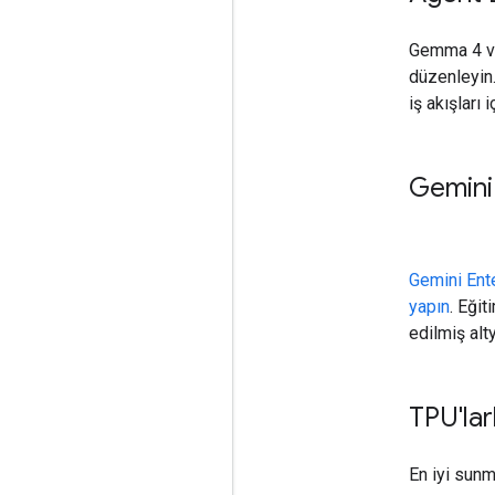
Gemma 4 
düzenleyin.
iş akışları i
Gemini
Gemini Ente
yapın
. Eğit
edilmiş alt
TPU'lar
En iyi sun