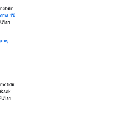
nebilir
mma 4'ü
U'ları
şmiş
metidir.
Yüksek
U'ları