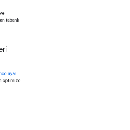
 ve
an tabanlı
eri
nce ayar
in optimize