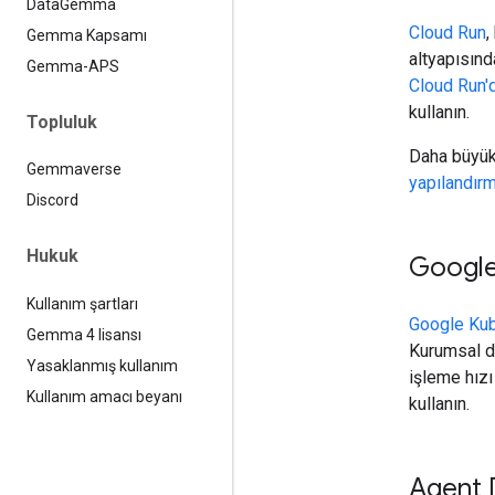
Data
Gemma
Cloud Run
,
Gemma Kapsamı
altyapısınd
Gemma-APS
Cloud Run'd
kullanın.
Topluluk
Daha büyük
Gemmaverse
yapılandırm
Discord
Hukuk
Google
Kullanım şartları
Google Kub
Gemma 4 lisansı
Kurumsal d
Yasaklanmış kullanım
işleme hızı
Kullanım amacı beyanı
kullanın.
Agent 