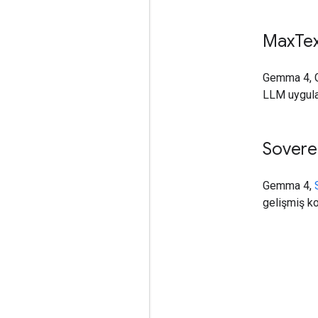
Max
Te
Gemma 4, G
LLM uygul
Sovere
Gemma 4,
gelişmiş ko