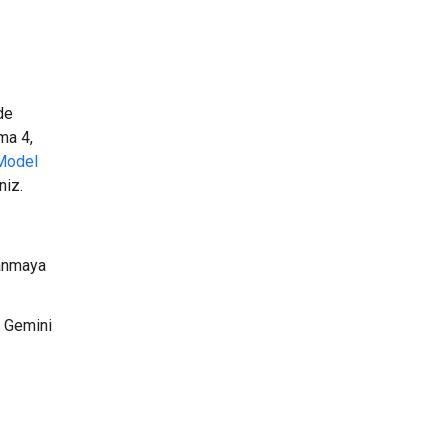
lde
ma 4,
Model
niz.
lanmaya
i Gemini