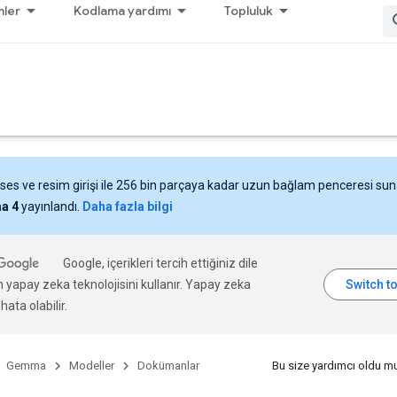
ler
Kodlama yardımı
Topluluk
 ses ve resim girişi ile 256 bin parçaya kadar uzun bağlam penceresi su
a 4
yayınlandı.
Daha fazla bilgi
Google, içerikleri tercih ettiğiniz dile
n yapay zeka teknolojisini kullanır. Yapay zeka
hata olabilir.
Gemma
Modeller
Dokümanlar
Bu size yardımcı oldu m