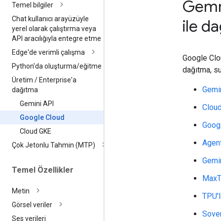
Gemm
Temel bilgiler
Chat kullanıcı arayüzüyle
ile d
yerel olarak çalıştırma veya
API aracılığıyla entegre etme
Edge'de verimli çalışma
Google Clo
Python'da oluşturma
/
eğitme
dağıtma, s
Üretim
/
Enterprise'a
Gemin
dağıtma
Gemini API
Clou
Google Cloud
Goog
Cloud GKE
Agen
Çok Jetonlu Tahmin (MTP)
Gemin
Temel Özellikler
MaxT
Metin
TPU'l
Görsel veriler
Sove
Ses verileri