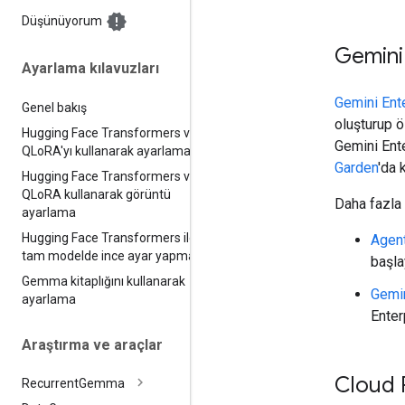
Düşünüyorum
Gemini
Ayarlama kılavuzları
Gemini Ent
Genel bakış
oluşturup ö
Hugging Face Transformers ve
Gemini Ent
QLo
RA'yı kullanarak ayarlama
Garden
'da 
Hugging Face Transformers ve
QLo
RA kullanarak görüntü
Daha fazla 
ayarlama
Hugging Face Transformers ile
Agent
tam modelde ince ayar yapma
başla
Gemma kitaplığını kullanarak
Gemin
ayarlama
Enter
Araştırma ve araçlar
Cloud 
Recurrent
Gemma