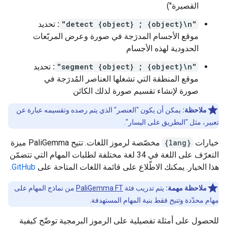
القصيرة")
"detect {object} ; {object}\n"
:
تحديد
موقع الأجسام المدرَجة في صورة وعرض المربّعات
الحدودية لهذه الأجسام
"segment {object} ; {object}\n"
:
تحديد
موقع المنطقة التي تشغلها العناصر المُدرَجة في
صورة لإنشاء تقسيم صورة لذلك الكائن
ملاحظة:
يمكن أن يكون "العنصر" الذي يتم رصده وتقسيمه عبارة عن
تعبير، مثل "البطريق على اليسار".
خيارات
{lang}
مخصّصة لرموز اللغات. تتيح PaliGemma ميزة
التعرّف على اللغة في 34 لغة مختلفة لطلبات المهام التي تتضمّن
هذا الخيار. يمكنك الاطّلاع على قائمة اللغات المتاحة على
GitHub
.
ملاحظة مهمة:
يتم تدريب فئة
PaliGemma FT
من نماذج المهام على
مهام محدّدة و
تتيح
فقط بنية المهام المستهدفة.
للحصول على أمثلة تفصيلية على الرموز البرمجية توضّح كيفية