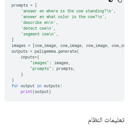
prompts
=
[
'answer en where is the cow standing?
\n
'
,
'answer en what color is the cow?
\n
'
,
'describe en
\n
'
,
'detect cow
\n
'
,
'segment cow
\n
'
,
]
images
=
[
cow_image
,
cow_image
,
cow_image
,
cow_ima
outputs
=
paligemma
.
generate
(
inputs
=
{
"images"
:
images
,
"prompts"
:
prompts
,
}
)
for
output
in
outputs
:
print
(
output
)
تعليمات النظام