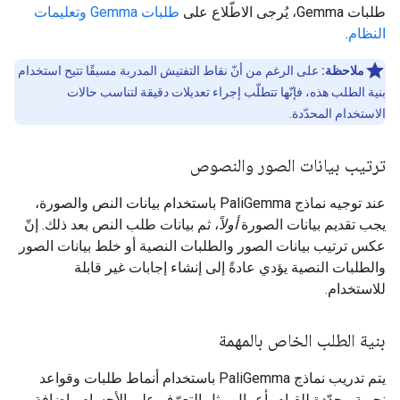
طلبات Gemma، يُرجى الاطّلاع على
طلبات Gemma وتعليمات
النظام
.
ملاحظة:
على الرغم من أنّ نقاط التفتيش المدربة مسبقًا تتيح استخدام
بنية الطلب هذه، فإنّها تتطلّب إجراء تعديلات دقيقة لتناسب حالات
الاستخدام المحدّدة.
ترتيب بيانات الصور والنصوص
عند توجيه نماذج PaliGemma باستخدام بيانات النص والصورة،
يجب تقديم بيانات الصورة
أولاً
، ثم بيانات طلب النص بعد ذلك. إنّ
عكس ترتيب بيانات الصور والطلبات النصية أو خلط بيانات الصور
والطلبات النصية يؤدي عادةً إلى إنشاء إجابات غير قابلة
للاستخدام.
بنية الطلب الخاص بالمهمة
يتم تدريب نماذج PaliGemma باستخدام أنماط طلبات وقواعد
نحوية محدّدة للقيام بأعمال مثل التعرّف على الأجسام وإضافة