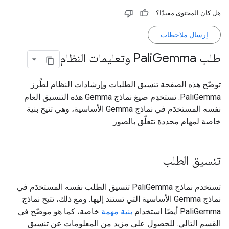
هل كان المحتوى مفيدًا؟
إرسال ملاحظات
طلب Pali
Gemma وتعليمات النظام
توضّح هذه الصفحة تنسيق الطلبات وإرشادات النظام لطُرز
PaliGemma. تستخدِم صيغ نماذج Gemma هذه التنسيق العام
نفسه المستخدَم في نماذج Gemma الأساسية، وهي تتيح بنية
خاصة لمهام محددة تتعلّق بالصور.
تنسيق الطلب
تستخدم نماذج PaliGemma تنسيق الطلب نفسه المستخدَم في
نماذج Gemma الأساسية التي تستند إليها. ومع ذلك، تتيح نماذج
PaliGemma أيضًا استخدام
بنية مهمة
خاصة، كما هو موضّح في
القسم التالي. للحصول على مزيد من المعلومات عن تنسيق