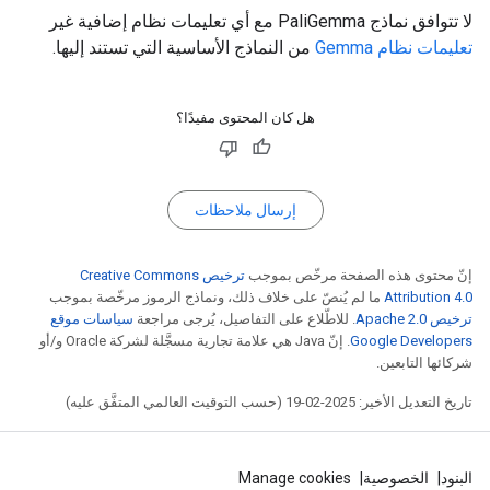
لا تتوافق نماذج PaliGemma مع أي تعليمات نظام إضافية غير
تعليمات نظام Gemma
من النماذج الأساسية التي تستند إليها.
هل كان المحتوى مفيدًا؟
إرسال ملاحظات
إنّ محتوى هذه الصفحة مرخّص بموجب
ترخيص Creative Commons
Attribution 4.0‏
ما لم يُنصّ على خلاف ذلك، ونماذج الرموز مرخّصة بموجب
ترخيص Apache 2.0‏
. للاطّلاع على التفاصيل، يُرجى مراجعة
سياسات موقع
Google Developers‏
. إنّ Java هي علامة تجارية مسجَّلة لشركة Oracle و/أو
شركائها التابعين.
تاريخ التعديل الأخير: 2025-02-19 (حسب التوقيت العالمي المتفَّق عليه)
البنود
الخصوصية
Manage cookies