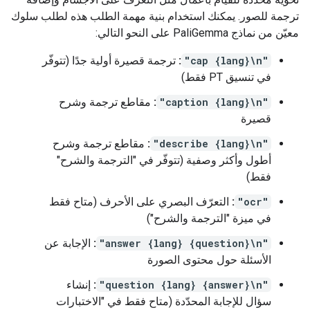
ترجمة للصور. يمكنك استخدام بنية مهمة الطلب هذه لطلب سلوك
معيّن من نماذج PaliGemma على النحو التالي:
"cap {lang}\n"
:
ترجمة قصيرة أولية جدًا (تتوفّر
في تنسيق PT فقط)
"caption {lang}\n"
:
مقاطع ترجمة وشرح
قصيرة
"describe {lang}\n"
:
مقاطع ترجمة وشرح
أطول وأكثر وصفية (تتوفّر في "الترجمة والشرح"
فقط)
"ocr"
:
التعرّف البصري على الأحرف (متاح فقط
في ميزة "الترجمة والشرح")
"answer {lang} {question}\n"
:
الإجابة عن
الأسئلة حول محتوى الصورة
"question {lang} {answer}\n"
:
إنشاء
سؤال للإجابة المحدّدة (متاح فقط في "الاختبارات