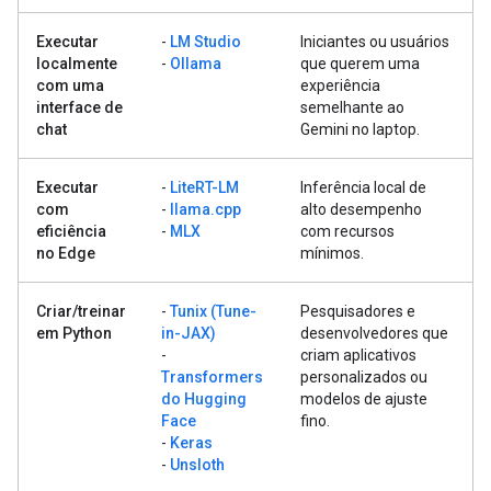
Executar
-
LM Studio
Iniciantes ou usuários
localmente
-
Ollama
que querem uma
com uma
experiência
interface de
semelhante ao
chat
Gemini no laptop.
Executar
-
LiteRT-LM
Inferência local de
com
-
llama.cpp
alto desempenho
eficiência
-
MLX
com recursos
no Edge
mínimos.
Criar/treinar
-
Tunix (Tune-
Pesquisadores e
em Python
in-JAX)
desenvolvedores que
-
criam aplicativos
Transformers
personalizados ou
do Hugging
modelos de ajuste
Face
fino.
-
Keras
-
Unsloth