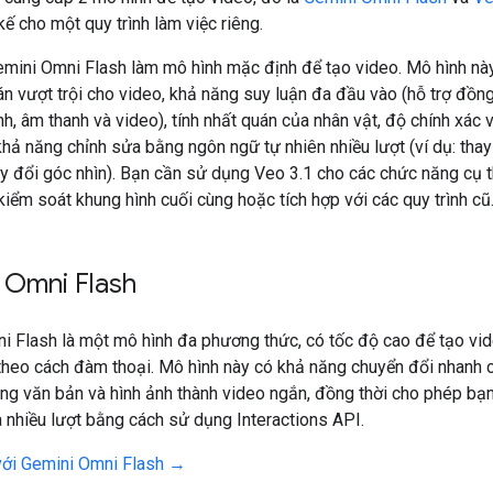
kế cho một quy trình làm việc riêng.
mini Omni Flash làm mô hình mặc định để tạo video. Mô hình n
n vượt trội cho video, khả năng suy luận đa đầu vào (hỗ trợ đồng
nh, âm thanh và video), tính nhất quán của nhân vật, độ chính xác v
khả năng chỉnh sửa bằng ngôn ngữ tự nhiên nhiều lượt (ví dụ: thay
ay đổi góc nhìn). Bạn cần sử dụng Veo 3.1 cho các chức năng cụ 
kiểm soát khung hình cuối cùng hoặc tích hợp với các quy trình cũ
 Omni Flash
i Flash là một mô hình đa phương thức, có tốc độ cao để tạo vid
theo cách đàm thoại. Mô hình này có khả năng chuyển đổi nhanh 
ng văn bản và hình ảnh thành video ngắn, đồng thời cho phép bạn
 nhiều lượt bằng cách sử dụng Interactions API.
ới Gemini Omni Flash →