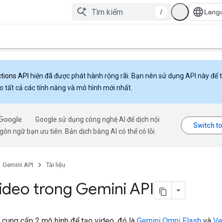
/
ctions API
hiện đã được phát hành rộng rãi. Bạn nên sử dụng API này để 
o tất cả các tính năng và mô hình mới nhất.
Google sử dụng công nghệ AI để dịch nội
ôn ngữ bạn ưu tiên. Bản dịch bằng AI có thể có lỗi.
Gemini API
Tài liệu
ideo trong Gemini API
 cung cấp 2 mô hình để tạo video, đó là
Gemini Omni Flash
và
V