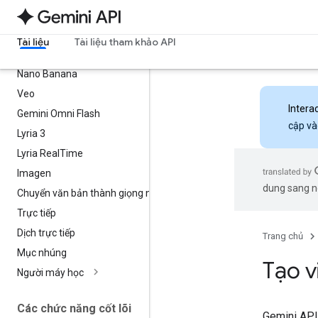
Mô hình
Tất cả mẫu xe
Tài liệu
Tài liệu tham khảo API
Các mô hình Gemini mới nhất
Nano Banana
Veo
Intera
Gemini Omni Flash
cập và
Lyria 3
Lyria Real
Time
Imagen
dung sang ng
Chuyển văn bản thành giọng nói
Trực tiếp
Dịch trực tiếp
Trang chủ
Mục nhúng
Tạo v
Người máy học
Các chức năng cốt lõi
Gemini API