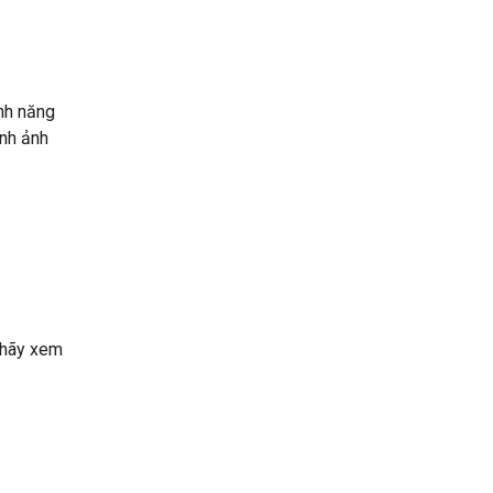
ính năng
ình ảnh
, hãy xem