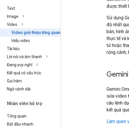
được thiết 
Text
Image
Sử dụng Ge
độ nhất quá
Video
bản, hình ả
Video giới thiệu tổng quan
thực tế và 
Hiểu video
tử hoặc th
Tài liệu
rộng cảnh, 
Lời nói và âm thanh
Đang suy nghĩ
Gemini
Kết quả có cấu trúc
Gọi hàm
Gemini Omn
Ngữ cảnh dài
sửa video 
câu lệnh dạ
Nhân viên hỗ trợ
kết quả qua
Tổng quan
Làm quen v
Bắt đầu nhanh