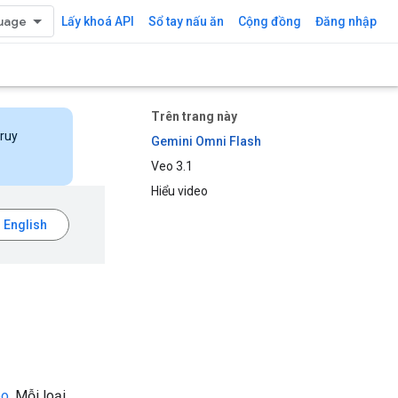
Lấy khoá API
Sổ tay nấu ăn
Cộng đồng
Đăng nhập
Trên trang này
truy
Gemini Omni Flash
Veo 3.1
Hiểu video
eo
. Mỗi loại