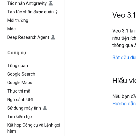
Tác nhân Antigravity
Tạo tác nhân được quản lý
Veo 3
.
1
Môi trường
Móc
Veo 3.1 là 
Deep Research Agent
như tiện íc
thông qua
Công cụ
Bắt đầu dù
Tổng quan
Google Search
Hiểu v
Google Maps
Thực thi mã
Nếu bạn cần
Ngữ cảnh URL
Hướng dẫn 
Sử dụng máy tính
Tìm kiếm tệp
Kết hợp Công cụ và Lệnh gọi
hàm