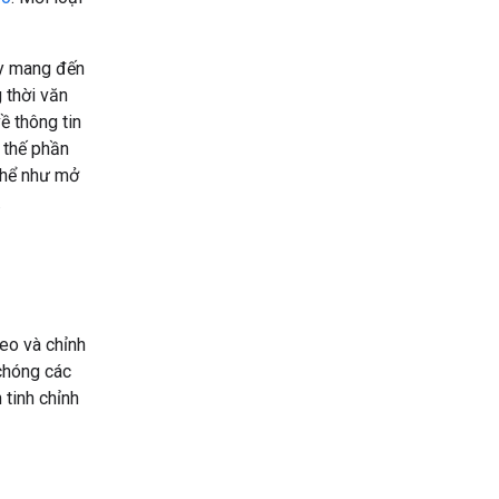
ày mang đến
 thời văn
ề thông tin
 thế phần
thể như mở
.
eo và chỉnh
chóng các
 tinh chỉnh