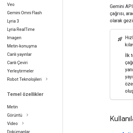
Veo
Gemini API'
Gemini Omni Flash
çağrısı, ar
olarak gezi
Lyria 3
Lyria Real
Time
Hız
Imagen
rocket_launch
kıl
Metin-konuşma
Canlı yayınlar
İlk 
çağr
Canlı Çeviri
yanı
Yerleştirmeler
yay
Robot Teknolojileri
özel
oluş
Temel özellikler
Metin
Görüntü
Kullanıl
Video
Dokümanlar