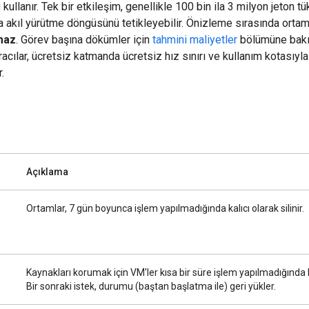
i
kullanır. Tek bir etkileşim, genellikle 100 bin ila 3 milyon jeton t
a akıl yürütme döngüsünü tetikleyebilir. Önizleme sırasında orta
maz
. Görev başına dökümler için
tahmini maliyetler
bölümüne bakı
racılar, ücretsiz katmanda ücretsiz hız sınırı ve kullanım kotasıyl
r.
Açıklama
Ortamlar, 7 gün boyunca işlem yapılmadığında kalıcı olarak silinir.
Kaynakları korumak için VM'ler kısa bir süre işlem yapılmadığında k
Bir sonraki istek, durumu (baştan başlatma ile) geri yükler.