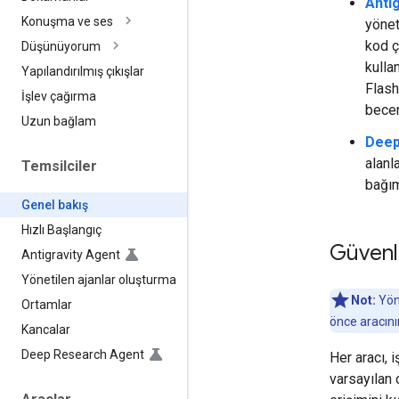
Anti
Konuşma ve ses
yönet
kod ç
Düşünüyorum
kulla
Yapılandırılmış çıkışlar
Flash
İşlev çağırma
becer
Uzun bağlam
Deep
alanl
Temsilciler
bağım
Genel bakış
Hızlı Başlangıç
Güvenli
Antigravity Agent
Yönetilen ajanlar oluşturma
Not:
Yöne
Ortamlar
önce aracının
Kancalar
Deep Research Agent
Her aracı, 
varsayılan o