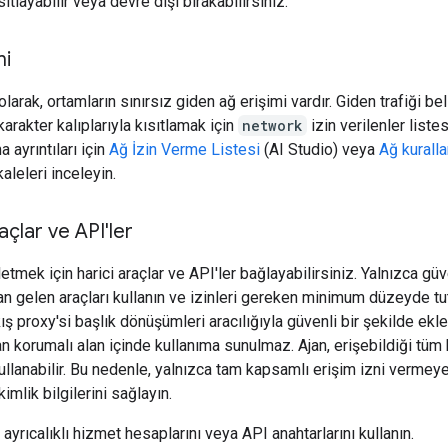
sıtlayabilir veya devre dışı bırakabilirsiniz.
mi
larak, ortamların sınırsız giden ağ erişimi vardır. Giden trafiği beli
karakter kalıplarıyla kısıtlamak için
network
izin verilenler listes
 ayrıntıları için
Ağ İzin Verme Listesi
(AI Studio) veya
Ağ kuralla
aleleri inceleyin.
açlar ve API'ler
etmek için harici araçlar ve API'ler bağlayabilirsiniz. Yalnızca güv
n gelen araçları kullanın ve izinleri gereken minimum düzeyde tu
ıkış proxy'si başlık dönüşümleri aracılığıyla güvenli bir şekilde ekle
n korumalı alan içinde kullanıma sunulmaz. Ajan, erişebildiği tüm 
 kullanabilir. Bu nedenle, yalnızca tam kapsamlı erişim izni vermey
imlik bilgilerini sağlayın.
 ayrıcalıklı hizmet hesaplarını veya API anahtarlarını kullanın.