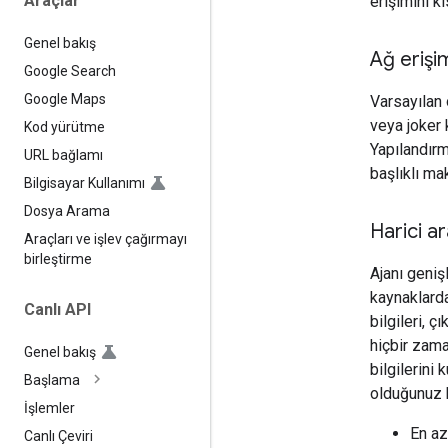
Araçlar
erişimini kı
Genel bakış
Ağ erişi
Google Search
Google Maps
Varsayılan o
veya joker 
Kod yürütme
Yapılandırma
URL bağlamı
başlıklı mak
Bilgisayar Kullanımı
Dosya Arama
Harici ar
Araçları ve işlev çağırmayı
birleştirme
Ajanı genişl
kaynaklarda
Canlı API
bilgileri, ç
hiçbir zama
Genel bakış
bilgilerini
Başlama
olduğunuz k
İşlemler
En az
Canlı Çeviri