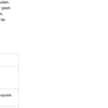
üketen
m işlem
n.
a da
apatılır.