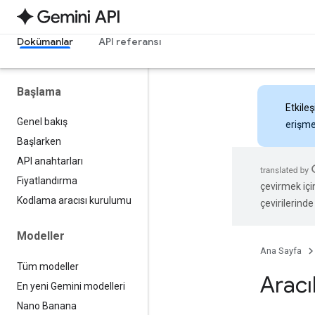
Dokümanlar
API referansı
Başlama
Etkileş
Genel bakış
erişmek
Başlarken
API anahtarları
Fiyatlandırma
çevirmek içi
Kodlama aracısı kurulumu
çevirilerinde 
Modeller
Ana Sayfa
Tüm modeller
Aracı
En yeni Gemini modelleri
Nano Banana