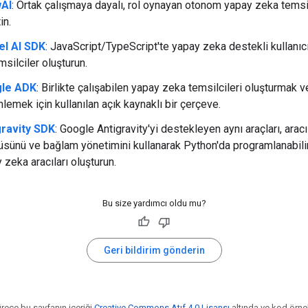
AI
: Ortak çalışmaya dayalı, rol oynayan otonom yapay zeka temsil
in.
el AI SDK
: JavaScript/TypeScript'te yapay zeka destekli kullanıcı
msilciler oluşturun.
le ADK
: Birlikte çalışabilen yapay zeka temsilcileri oluşturmak v
lemek için kullanılan açık kaynaklı bir çerçeve.
gravity SDK
: Google Antigravity'yi destekleyen aynı araçları, aracı
sünü ve bağlam yönetimini kullanarak Python'da programlanabili
 zeka aracıları oluşturun.
Bu size yardımcı oldu mu?
Geri bildirim gönderin
ürece bu sayfanın içeriği
Creative Commons Atıf 4.0 Lisansı
altında ve kod örne