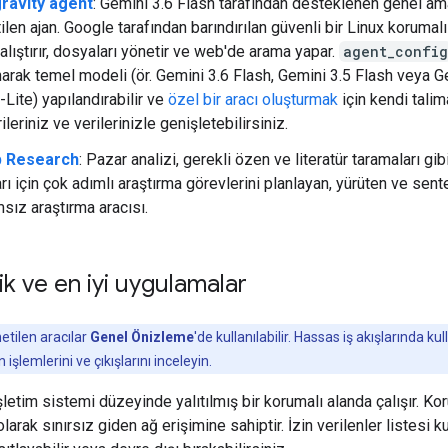
gravity agent
: Gemini 3.6 Flash tarafından desteklenen genel am
ilen ajan. Google tarafından barındırılan güvenli bir Linux korumal
alıştırır, dosyaları yönetir ve web'de arama yapar.
agent_config
narak temel modeli (ör. Gemini 3.6 Flash, Gemini 3.5 Flash veya G
-Lite) yapılandırabilir ve
özel bir aracı oluşturmak
için kendi talima
ileriniz ve verilerinizle genişletebilirsiniz.
 Research
: Pazar analizi, gerekli özen ve literatür taramaları gib
arı için çok adımlı araştırma görevlerini planlayan, yürüten ve sen
sız araştırma aracısı.
k ve en iyi uygulamalar
tilen aracılar
Genel Önizleme
'de kullanılabilir. Hassas iş akışlarında 
 işlemlerini ve çıkışlarını inceleyin.
işletim sistemi düzeyinde yalıtılmış bir korumalı alanda çalışır. Kor
larak sınırsız giden ağ erişimine sahiptir. İzin verilenler listesi k