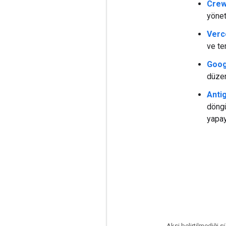
Crew
yönet
Verc
ve te
Goog
düzen
Anti
döngü
yapay
Aksi belirtilmediği s