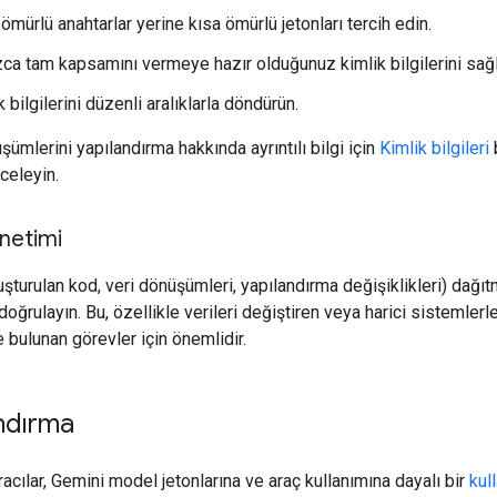
ömürlü anahtarlar yerine kısa ömürlü jetonları tercih edin.
zca tam kapsamını vermeye hazır olduğunuz kimlik bilgilerini sağl
k bilgilerini düzenli aralıklarla döndürün.
şümlerini yapılandırma hakkında ayrıntılı bilgi için
Kimlik bilgileri
b
celeyin.
netimi
oluşturulan kod, veri dönüşümleri, yapılandırma değişiklikleri) dağ
oğrulayın. Bu, özellikle verileri değiştiren veya harici sistemlerl
 bulunan görevler için önemlidir.
andırma
racılar, Gemini model jetonlarına ve araç kullanımına dayalı bir
kul