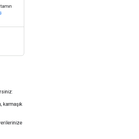
rtamın
ş
rsiniz:
an, karmaşık
verilerinize