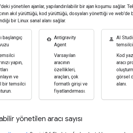
deki yönetilen ajanlar, yapılandırılabilir bir ajan koşumu sağlar. Te
acının akıl yürüttüğü, kod yürüttüğü, dosyaları yönettiği ve web'de
ndiği bir Linux sanal alanı sağlar.
lı başlangıç
Antigravity
AI Studi
smart_toy
experiment
avuzu
Agent
temsilci
temsilci
Varsayılan
Kod ya
ınızı yapın,
aracının
aracı pr
tları
özellikleri,
oluşturm
ınlayın ve
araçları, çok
görsel
 bir temsilci
formatlı girişi ve
alanı.
turun.
fiyatlandırması.
abilir yönetilen aracı sayısı