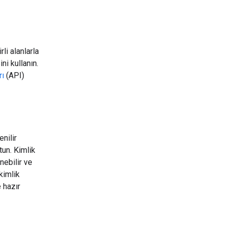
rli alanlarla
ini kullanın.
rı
(API)
enilir
tun. Kimlik
nebilir ve
kimlik
e hazır