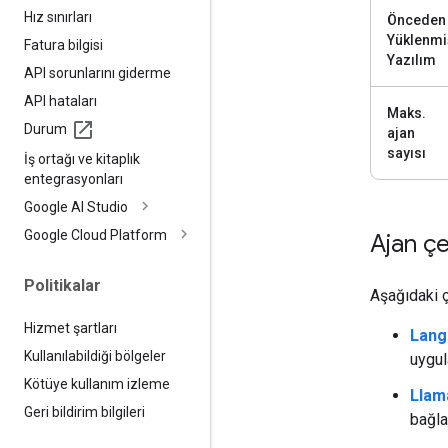
Hız sınırları
Önceden
Yüklenmi
Fatura bilgisi
Yazılım
API sorunlarını giderme
API hataları
Maks.
Durum
ajan
sayısı
İş ortağı ve kitaplık
entegrasyonları
Google AI Studio
Google Cloud Platform
Ajan çe
Politikalar
Aşağıdaki ç
Hizmet şartları
Lang
Kullanılabildiği bölgeler
uygul
Kötüye kullanım izleme
Llam
Geri bildirim bilgileri
bağla