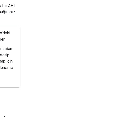
k bir API
 bağımsız
o'daki
ler
zmadan
ototipi
ak için
 deneme