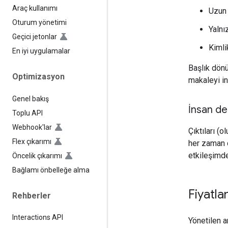
Araç kullanımı
Uzun 
Oturum yönetimi
Yalnı
Geçici jetonlar
Kimli
En iyi uygulamalar
Başlık dönü
Optimizasyon
makaleyi in
Genel bakış
İnsan de
Toplu API
Webhook'lar
Çıktıları (
Flex çıkarımı
her zaman d
etkileşimde
Öncelik çıkarımı
Bağlamı önbelleğe alma
Fiyatl
Rehberler
Interactions API
Yönetilen a