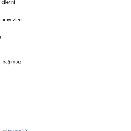
cilerini
 arayüzleri
e
r, bağımsız
kleri
Apache 2.0