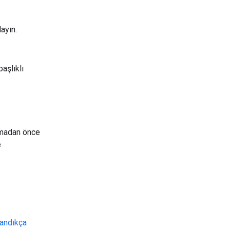
ayın.
aşlıklı
ıtmadan önce
e
landıkça