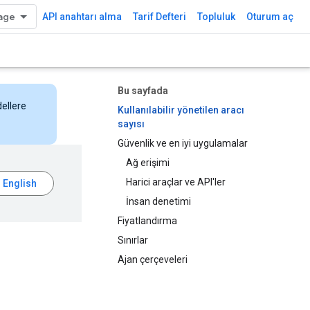
API anahtarı alma
Tarif Defteri
Topluluk
Oturum aç
Bu sayfada
dellere
Kullanılabilir yönetilen aracı
sayısı
Güvenlik ve en iyi uygulamalar
Ağ erişimi
Harici araçlar ve API'ler
İnsan denetimi
Fiyatlandırma
Sınırlar
Ajan çerçeveleri