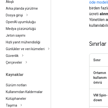
Akışlı
öde model
birden fazl
Arka planda yürütme
ücreti
alın
Dosya girişi
Yönetilen a
Open
AI uyumluluğu
kullanılabili
Medya çözünürlüğü
Jeton sayımı
Sınırlar
Hızlı yanıt mühendisliği
Günlükler ve veri kümeleri
Güvenlik
Sınır
Çerçeveler
Ortamın
Kaynaklar
kullanım
ömrü
Sürüm notları
Kullanımdan Kaldırmalar
VM Spin-
Kütüphaneler
down
Taşıma