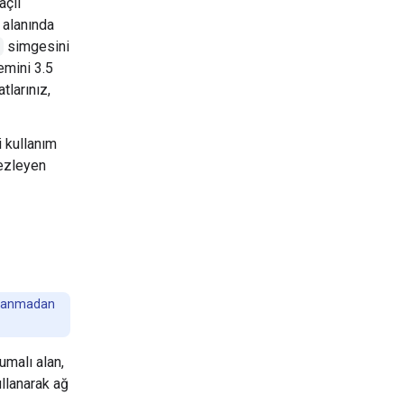
açlı
ı alanında
simgesini
emini 3.5
tlarınız,
i kullanım
tezleyen
kullanmadan
umalı alan,
ullanarak ağ