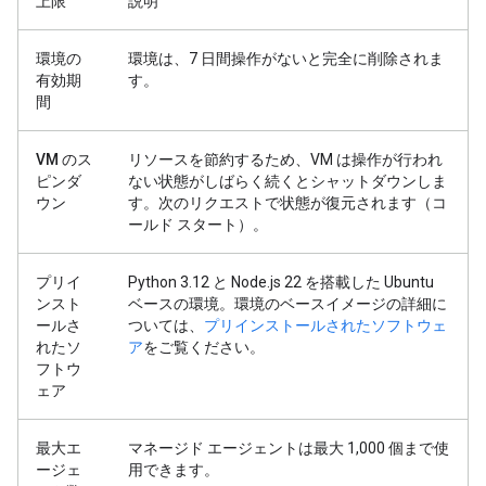
上限
説明
環境の
環境は、7 日間操作がないと完全に削除されま
有効期
す。
間
VM のス
リソースを節約するため、VM は操作が行われ
ピンダ
ない状態がしばらく続くとシャットダウンしま
ウン
す。次のリクエストで状態が復元されます（コ
ールド スタート）。
プリイ
Python 3.12 と Node.js 22 を搭載した Ubuntu
ンスト
ベースの環境。環境のベースイメージの詳細に
ールさ
ついては、
プリインストールされたソフトウェ
れたソ
ア
をご覧ください。
フトウ
ェア
最大エ
マネージド エージェントは最大 1,000 個まで使
ージェ
用できます。