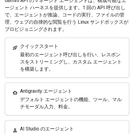
Gemini API のマネージド エージェントは、構成可能なエ
ージェント ハーネスを提供します。1 回の API 呼び出し
で、エージェントが推論、コードの実行、ファイルの管
理、ウェブの自律的な閲覧を行う Linux サンドボックスが
プロビジョニングされます。
クイックスタート
rocket_launch
最初のエージェント呼び出しを行い、レスポン
スをストリーミングし、カスタム エージェント
を構築します。
Antigravity エージェント
smart_toy
デフォルト エージェントの機能、ツール、マル
チモーダル入力、料金。
AI Studio のエージェント
experiment