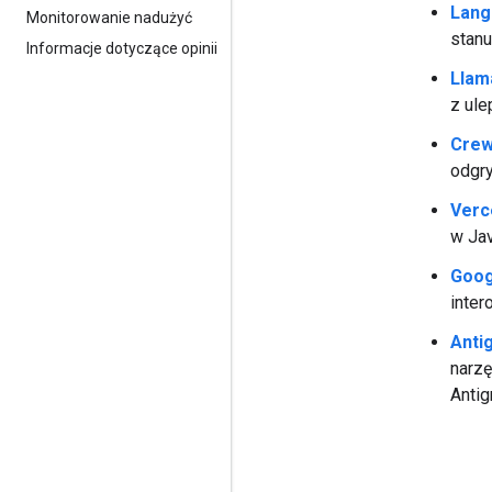
Lang
Monitorowanie nadużyć
stanu
Informacje dotyczące opinii
Llam
z ul
Crew
odgry
Verc
w Jav
Goog
inter
Anti
narzę
Antig