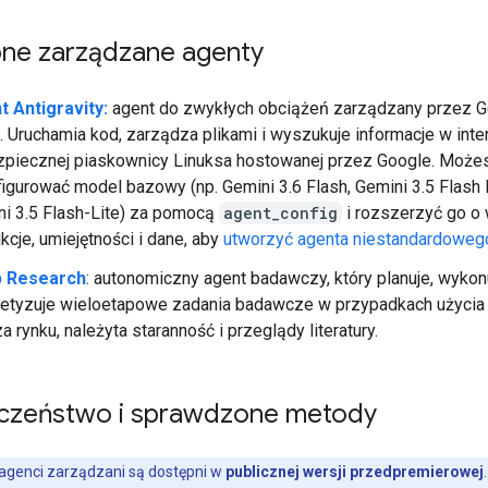
ne zarządzane agenty
t Antigravity:
agent do zwykłych obciążeń zarządzany przez G
. Uruchamia kod, zarządza plikami i wyszukuje informacje w inte
zpiecznej piaskownicy Linuksa hostowanej przez Google. Może
igurować model bazowy (np. Gemini 3.6 Flash, Gemini 3.5 Flash 
i 3.5 Flash-Lite) za pomocą
agent_config
i rozszerzyć go o
ukcje, umiejętności i dane, aby
utworzyć agenta niestandardoweg
 Research
: autonomiczny agent badawczy, który planuje, wykon
tetyzuje wieloetapowe zadania badawcze w przypadkach użycia t
za rynku, należyta staranność i przeglądy literatury.
czeństwo i sprawdzone metody
agenci zarządzani są dostępni w
publicznej wersji przedpremierowej