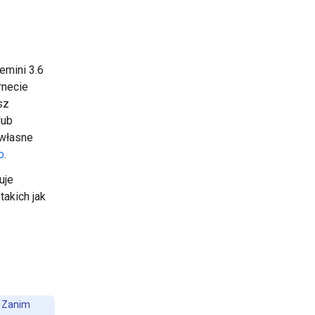
emini 3.6
rnecie
sz
lub
 własne
o
.
uje
akich jak
. Zanim