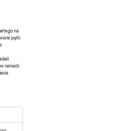
artego na
iele pętli
c
zadań
i w ramach
ania.
ści.