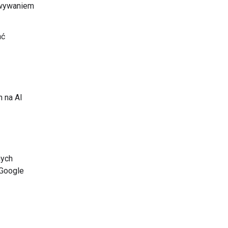
owywaniem
ać
h na AI
mych
 Google