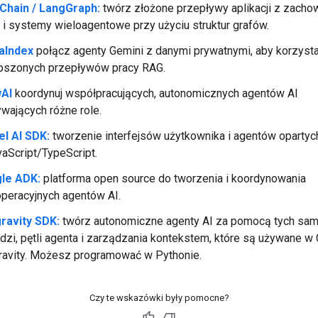
Chain / LangGraph:
twórz złożone przepływy aplikacji z zach
 i systemy wieloagentowe przy użyciu struktur grafów.
aIndex
połącz agenty Gemini z danymi prywatnymi, aby korzyst
epszonych przepływów pracy RAG.
AI
koordynuj współpracujących, autonomicznych agentów AI
wających różne role.
el AI SDK:
tworzenie interfejsów użytkownika i agentów opartyc
aScript/TypeScript.
le ADK:
platforma open source do tworzenia i koordynowania
operacyjnych agentów AI.
gravity SDK:
twórz autonomiczne agenty AI za pomocą tych sa
dzi, pętli agenta i zarządzania kontekstem, które są używane w
ravity. Możesz programować w Pythonie.
Czy te wskazówki były pomocne?