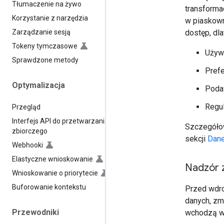
Tłumaczenie na żywo
transforma
Korzystanie z narzędzia
w piaskown
dostęp, dl
Zarządzanie sesją
Tokeny tymczasowe
Używa
Sprawdzone metody
Prefe
Optymalizacja
Podaw
Regul
Przegląd
Interfejs API do przetwarzania
Szczegółow
zbiorczego
sekcji
Dane
Webhooki
Elastyczne wnioskowanie
Nadzór 
Wnioskowanie o priorytecie
Buforowanie kontekstu
Przed wdro
danych, zm
Przewodniki
wchodzą w 