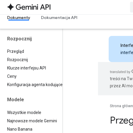
Dokumenty
Dokumentacja API
Rozpocznij
Interfe
Przegląd
interf
Rozpocznij
Klucze interfejsu API
Ceny
treści na T
Konfiguracja agenta kodującego
przez AI mo
Modele
Strona głów
Wszystkie modele
Prze
Najnowsze modele Gemini
Nano Banana