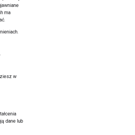
ujawniane
ch ma
ać.
nieniach.
.
dziesz w
ałcenia
ją dane lub