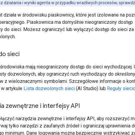
z działania i wyniki agenta w przypadku wrażliwych procesów, sprawdź 
t działa w środowisku piaskownicy, które jest izolowane na poz
eracyjnego. Piaskownica ma domyślnie nieograniczony dostęp
 do sieci. Możesz ograniczyć lub wyłączyć dostęp do sieci z
olonych.
o sieci
środowiska mają nieograniczony dostęp do sieci wychodzącej. 
isty dozwolonych, aby ograniczyć ruch wychodzący do określo
w z wieloznacznymi symbolami. Szczegółowe informacje o konfi
 w artykule
Lista dozwolonych sieci
(AI Studio) lub
Reguły sieci
a zewnętrzne i interfejsy API
ączyć narzędzia zewnętrzne i interfejsy API, aby rozszerzyć m
waj tylko narzędzi z zaufanych źródeł i ograniczaj uprawnienia d
go minimum. Dane logowania można bezpiecznie wstrzykiwać 