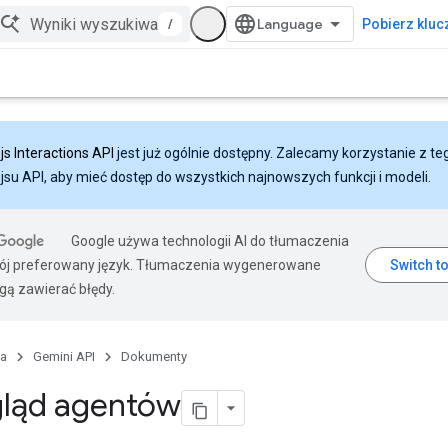
/
Pobierz klucz
js Interactions API
jest już ogólnie dostępny. Zalecamy korzystanie z te
ejsu API, aby mieć dostęp do wszystkich najnowszych funkcji i modeli.
Google używa technologii AI do tłumaczenia
wój preferowany język. Tłumaczenia wygenerowane
gą zawierać błędy.
na
Gemini API
Dokumenty
gląd agentów