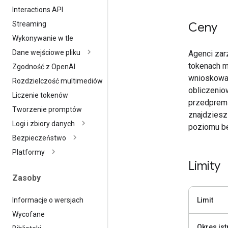
Interactions API
Ceny
Streaming
Wykonywanie w tle
Dane wejściowe pliku
Agenci zar
tokenach m
Zgodność z Open
AI
wnioskowan
Rozdzielczość multimediów
obliczeni
Liczenie tokenów
przedpremi
Tworzenie promptów
znajdziesz
Logi i zbiory danych
poziomu be
Bezpieczeństwo
Platformy
Limity
Zasoby
Informacje o wersjach
Limit
Wycofane
Okres ist