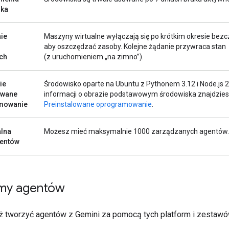
ska
ie
Maszyny wirtualne wyłączają się po krótkim okresie bezc
aby oszczędzać zasoby. Kolejne żądanie przywraca stan
ych
(z uruchomieniem „na zimno”).
ie
Środowisko oparte na Ubuntu z Pythonem 3.12 i Node.js 2
owane
informacji o obrazie podstawowym środowiska znajdziesz
mowanie
Preinstalowane oprogramowanie
.
lna
Możesz mieć maksymalnie 1000 zarządzanych agentów.
gentów
rmy agentów
 tworzyć agentów z Gemini za pomocą tych platform i zestaw