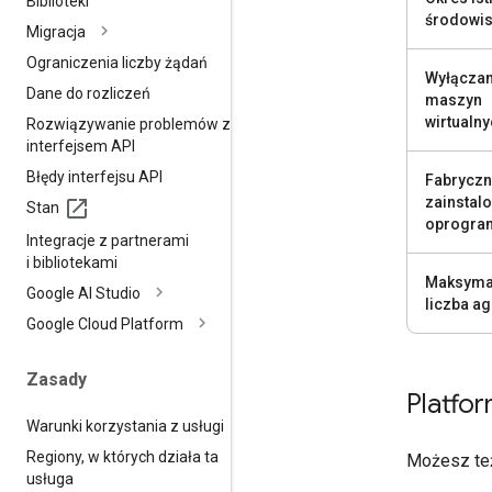
Biblioteki
środowi
Migracja
Ograniczenia liczby żądań
Wyłączan
Dane do rozliczeń
maszyn
wirtualn
Rozwiązywanie problemów z
interfejsem API
Błędy interfejsu API
Fabryczn
zainstal
Stan
oprogra
Integracje z partnerami
i bibliotekami
Maksyma
Google AI Studio
liczba a
Google Cloud Platform
Zasady
Platfo
Warunki korzystania z usługi
Regiony
,
w których działa ta
Możesz też
usługa