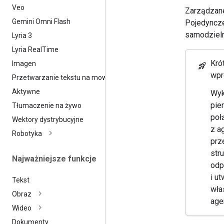
Veo
Zarządzane
Gemini Omni Flash
Pojedyncze
samodzielni
Lyria 3
Lyria Real
Time
Kró
Imagen
rocket_launch
wpr
Przetwarzanie tekstu na mowę
Aktywne
Wyk
pie
Tłumaczenie na żywo
poł
Wektory dystrybucyjne
z a
Robotyka
prz
str
Najważniejsze funkcje
odp
i u
Tekst
wła
Obraz
age
Wideo
Dokumenty