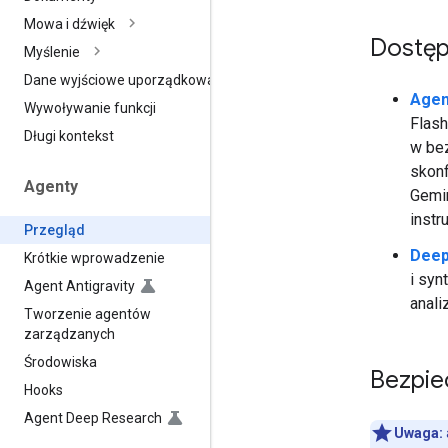
Mowa i dźwięk
Dostęp
Myślenie
Dane wyjściowe uporządkowane
Agen
Wywoływanie funkcji
Flash
Długi kontekst
w be
skonf
Agenty
Gemin
instr
Przegląd
Deep
Krótkie wprowadzenie
i syn
Agent Antigravity
anali
Tworzenie agentów
zarządzanych
Środowiska
Bezpie
Hooks
Agent Deep Research
Uwaga: