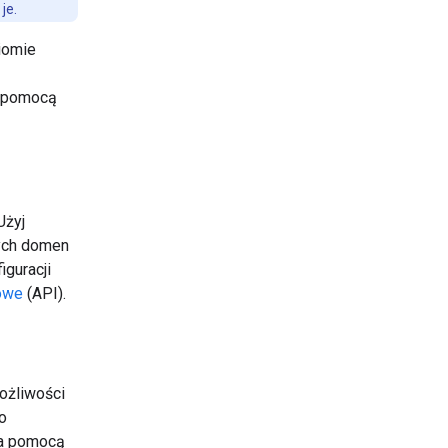
je.
iomie
a pomocą
Użyj
nych domen
guracji
owe
(API).
ożliwości
o
za pomocą