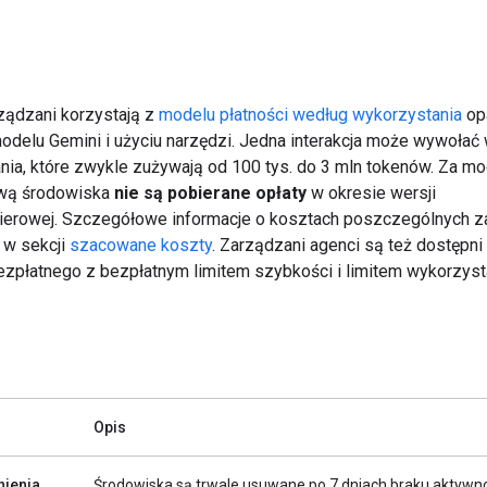
ządzani korzystają z
modelu płatności według wykorzystania
op
odelu Gemini i użyciu narzędzi. Jedna interakcja może wywołać w
ia, które zwykle zużywają od 100 tys. do 3 mln tokenów. Za mo
ową środowiska
nie są pobierane opłaty
w okresie wersji
erowej. Szczegółowe informacje o kosztach poszczególnych 
 w sekcji
szacowane koszty
. Zarządzani agenci są też dostępn
zpłatnego z bezpłatnym limitem szybkości i limitem wykorzyst
Opis
nienia
Środowiska są trwale usuwane po 7 dniach braku aktywno