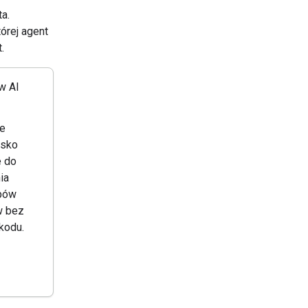
a.
órej agent
.
w AI
e
isko
 do
ia
pów
w bez
kodu.