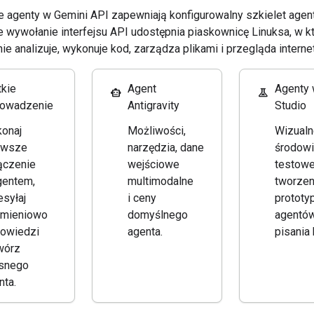
 agenty w Gemini API zapewniają konfigurowalny szkielet agent
 wywołanie interfejsu API udostępnia piaskownicę Linuksa, w kt
e analizuje, wykonuje kod, zarządza plikami i przegląda internet
tkie
Agent
Agenty 
smart_toy
experiment
owadzenie
Antigravity
Studio
onaj
Możliwości,
Wizualn
rwsze
narzędzia, dane
środow
ączenie
wejściowe
testowe
gentem,
multimodalne
tworzen
esyłaj
i ceny
prototy
umieniowo
domyślnego
agentó
owiedzi
agenta.
pisania 
twórz
snego
nta.