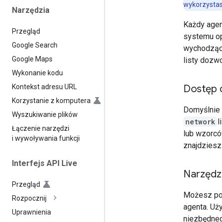
wykorzystas
Narzędzia
Każdy agen
Przegląd
systemu op
Google Search
wychodzący
Google Maps
listy dozw
Wykonanie kodu
Dostęp d
Kontekst adresu URL
Korzystanie z komputera
Domyślnie 
Wyszukiwanie plików
network
l
Łączenie narzędzi
lub wzorcó
i wywoływania funkcji
znajdziesz
Interfejs API Live
Narzędzi
Przegląd
Możesz poł
Rozpocznij
agenta. Uży
Uprawnienia
niezbędne