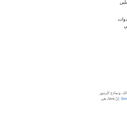
لين
دوات
Google Anti، والتي
لك، ونماذج الرموز
. إنّ Java هي