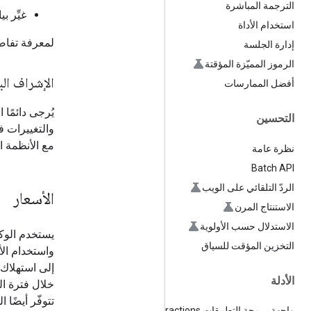
الترجمة المباشرة
غيِّر 
استخدام الأداة
لمعرفة تفاص
إدارة الجلسة
الرموز المميّزة المؤقتة
الإشراف ال
أفضل الممارسات
يُرجى دائمًا 
التحسين
والتغييرات في
مع الأنظمة ا
نظرة عامة
Batch API
الردّ التلقائي على الويب
الأسعار
الاستنتاج المرن
الاستدلال حسب الأولوية
يستخدم الوكل
التخزين المؤقت للسياق
واستخدام الأ
إلى استهلاك ما بين 100 ألف و3 
الأدلة
خلال فترة ال
تتوفّر أيضًا
واجهة برمجة التطبيقات Interactions