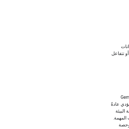
انات
أو تتفاعل
 رموز نموذج Gemini
ؤدي عادةً
البيئة
المهمة.
 وحصة