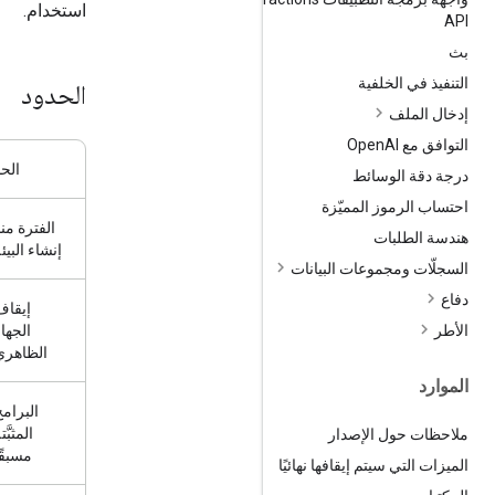
استخدام.
API
بث
التنفيذ في الخلفية
الحدود
إدخال الملف
التوافق مع Open
AI
الحد
درجة دقة الوسائط
احتساب الرموز المميّزة
الفترة من
هندسة الطلبات
إنشاء البيئ
السجلّات ومجموعات البيانات
دفاع
إيقاف
الجها
الأطر
الظاهري
الموارد
البرام
المثبَّت
ملاحظات حول الإصدار
مسبقً
الميزات التي سيتم إيقافها نهائيًا