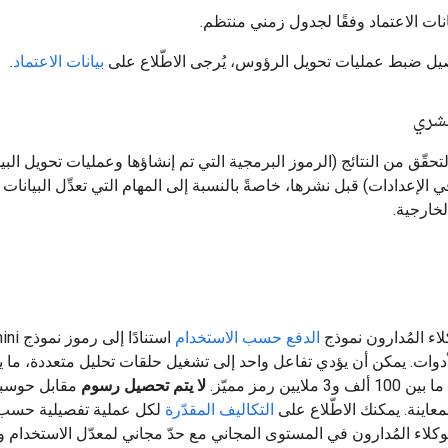
بيانات الاعتماد وفقًا لجدول زمني منتظم.
يل ضبط عمليات تحويل الرؤوس، يُرجى الاطّلاع على
بيانات الاعتماد
.
بشري
التحقّق من النتائج (الرموز البرمجية التي تم إنشاؤها وعمليات تحويل البي
 الإعدادات) قبل نشرها، خاصةً بالنسبة إلى المهام التي تعدِّل البيانات 
لخارجية.
اء المُدارون نموذج
الدفع حسب الاستخدام
استنادًا إلى
دوات. يمكن أن يؤدي تفاعل واحد إلى تشغيل حلقات تحليل متعددة، ما ي
ملايين رمز مميّز.
لا يتم تحصيل رسوم
مقابل حوسبة 
معاينة. يمكنك الاطّلاع على
التكاليف المقدّرة
لكل عملية تفصيلية حسب 
 الوكلاء المُدارون في المستوى المجاني مع حدّ مجاني لمعدّل الاستخدام