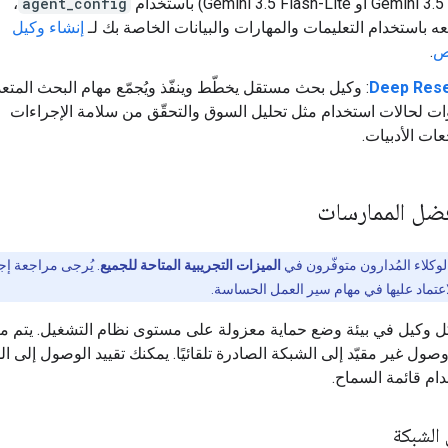
أو Gemini 3.5 Flash-Lite) باستخدام
agent_config
،
ه باستخدام التعليمات والمهارات والبيانات الخاصة بك لـ
إنشاء وكيل
ص
.
Deep Res
: وكيل بحث مستقل يخطّط وينفّذ ويُجمّع مهام البحث المتع
ت لحالات استخدام مثل تحليل السوق والتحقّق من سلامة الإجراءات
ات الأدبيات.
فضل الممارسات
وكلاء المُدارون متوفّرون في
الميزات التجريبية المتاحة للجميع
. يُرجى مراجعة إج
اعتماد عليها في مهام سير العمل الحساسة.
ل وكيل في بيئة وضع حماية معزولة على مستوى نظام التشغيل. يتم م
وصول غير مقيّد إلى الشبكة الصادرة تلقائيًا. يمكنك تقييد الوصول إلى ال
دام قائمة السماح.
 الشبكة