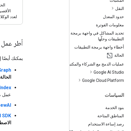
المكتبات
الح
النقل
الأقصى
حدود المعدل
لعدد الوكلا
معلومات الفوترة
تحديد المشاكل في واجهة برمجة
التطبيقات وحلّها
أطر عمل ا
أخطاء واجهة برمجة التطبيقات
الحالة
يمكنك أيضًا إنشاء وكلاء باست
عمليات الدمج مع الشركاء والمكتبات
Graph
Google AI Studio
الحالة
Google Cloud Platform
Index
عمل محس
السياسات
rewAI
بنود الخدمة
I SDK
المناطق المتاحة
الاصطناعي في t
رصد إساءة الاستخدام