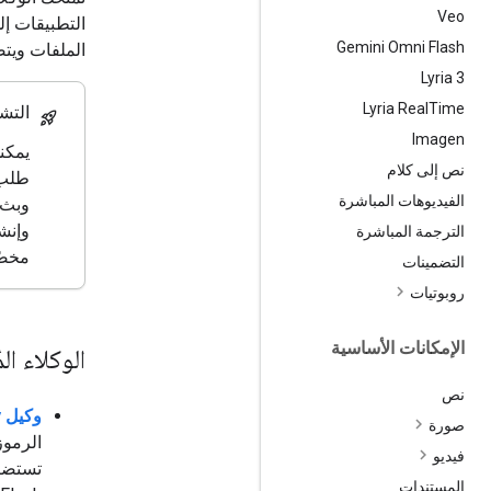
Veo
Gemini Omni Flash
الملفات ويت
‫Lyria 3
Lyria Real
Time
التش
rocket_launch
Imagen
يمكن
نص إلى كلام
طلب 
الفيديوهات المباشرة
وبث 
وإنش
الترجمة المباشرة
مخص
التضمينات
روبوتيات
الإمكانات الأساسية
الوكلاء ال
نص
وكيل Antigravity
صورة
فيديو
المستندات