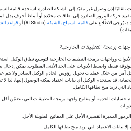
ات تلقائيًا إذن وصول غير مقيّد إلى الشبكة الصادرة. استخدِم قائمة السم
قييد حركة المرور الصادرة إلى نطاقات محدّدة أو أنماط أحرف بدل. لم
اد، يُرجى الاطّلاع على
قائمة السماح بالشبكة
(AI Studio) أو
قواعد الش
قات).
اجهات برمجة التطبيقات الخارجية
أدوات وواجهات برمجة التطبيقات الخارجية لتوسيع نطاق الوكيل. استخد
ثوقة فقط، واضبط الأذونات على الحد الأدنى المطلوب. يمكن إدخال بي
ل آمن من خلال عمليات تحويل رؤوس الخادم الوكيل الصادر ولا يتم عر
اية. قد يستخدم الوكيل أي بيانات اعتماد يمكنه الوصول إليها، لذا لا تقدّ
اد التي تريد منح نطاقها الكامل.
م حسابات الخدمة أو مفاتيح واجهة برمجة التطبيقات التي تتضمّن أقل 
ذونات.
الرموز المميزة القصيرة الأجل على المفاتيح الطويلة الأجل.
م إلا بيانات الاعتماد التي تريد منح نطاقها الكامل.