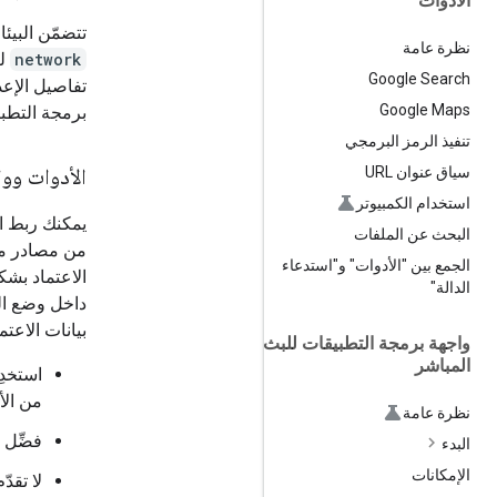
الأدوات
تتضمّن البيئ
نظرة عامة
network
لت
Google Search
تفاصيل الإعد
Google Maps
برمجة التطبي
تنفيذ الرمز البرمجي
الأدوات وو
سياق عنوان URL
استخدام الكمبيوتر
يمكنك ربط ال
البحث عن الملفات
من مصادر مو
الجمع بين "الأدوات" و"استدعاء
الاعتماد بشك
الدالة"
داخل وضع الحم
بيانات الاعتم
واجهة برمجة التطبيقات للبث
المباشر
استخدِ
من الأ
نظرة عامة
فضِّل 
البدء
الإمكانات
لا تقدّ