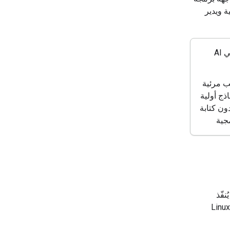
البرمجية ويدير
الوكلاء في AI
 مرئية
اذج أولية
دون كتابة
جية
ار للأغراض العامة يستند إلى Gemini 3.6 Flash. يُنفّذ
الرموز البرمجية ويدير الملفات ويبحث في الويب داخل وضع حماية آمن على Linux