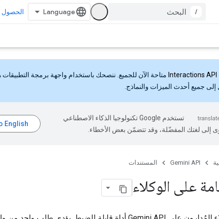
/
الحصول ع
Interactions API
متاحة الآن للجميع. ننصحك باستخدام واجهة برمجة التطبيقات 
إلى جميع أحدث الميزات والنماذج.
تستخدم Google تكنولوجيا الذكاء الاصطناعي
ى إلى لغتك المفضّلة، وقد تتضمّن بعض الأخطاء.
ية
Gemini API
المستندات
مة على الوكلاء
تمنحك الوكلاء المُدارون على Gemini API أداة قابلة للضبط. يؤدي طلب و