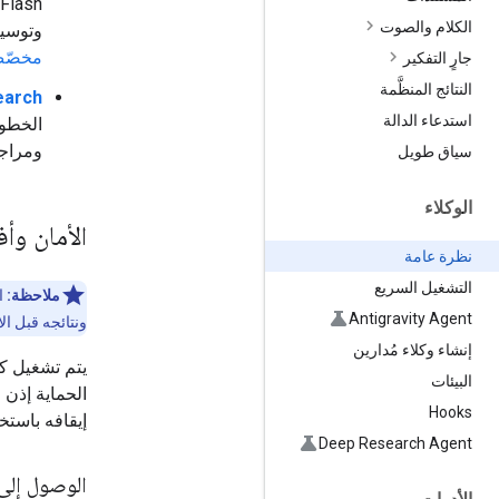
Gemini 3.5 Flash 
الكلام والصوت
وتوسيع
مخصّ
جارٍ التفكير
النتائج المنظَّمة
earch
استدعاء الدالة
الخطوا
ومراجع
سياق طويل
الوكلاء
الأمان وأ
نظرة عامة
التشغيل السريع
ملاحظة:
ال
Antigravity Agent
ونتائجه قبل ال
إنشاء وكلاء مُدارين
يتم تشغيل ك
البيئات
الحماية إذن 
Hooks
إيقافه باستخ
Deep Research Agent
الوصول إلى