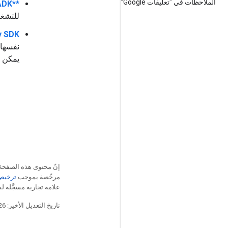
الملاحظات في "تعليقات Google"
**Google ADK**
للتشغي
y SDK
يمكن برم
إنّ محتوى هذه الصفح
مرخّصة بموجب
ترخيص che 2.0
علامة تجارية مسجَّلة لشركة Oracle و/أو شركائه
تاريخ التعديل الأخير: 2026-07-30 (حسب التوقيت العالمي المتفَّق عليه)