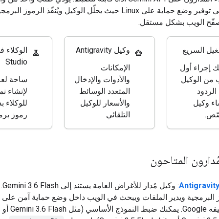
التطبيقات إلى توفير وضع حماية على Linux حيث يحلّل الوكيل ويُنفّذ الرموز 
صفّح الويب بشكل مستقل.
غيل السريع
وكيل Antigravity
experiment
smart_toy
Studio
ك إجراء أول
الإمكانات
من الوكيل
والأدوات والإدخال
ساحة لعب
الردود
المتعدد الوسائط
لإنشاء نم
اء وكيل
والأسعار للوكيل
للوكلاء ب
ّص.
التلقائي
رموز برم
مُدارون المتاحون
: وكيل مُد
تستضيفه Google. يمكنك ضبط النموذج الأساسي (مثل Gemini 3.6 Flash أو