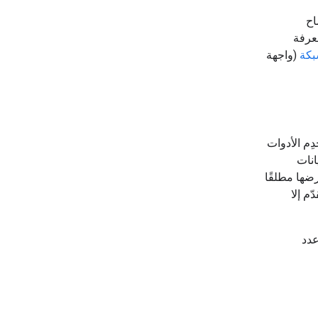
اح
عرفة
بكة
(واجهة
ِم الأدوات
انات
ضها مطلقًا
م إلا
عدد