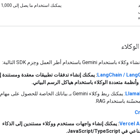
د
يمكنك استخدام ما يصل إلى 1,000 وكيل مُدار.
ء
لوكلاء
خدام Gemini باستخدام أطر العمل وحِزم SDK التالية:
LangChain / Lang
: يمكنك إنشاء تدفقات تطبيقات معقدة ومستندة إ
 وأنظمة متعددة الوكلاء باستخدام هياكل الرسم البياني.
Llama
: يمكنك ربط وكلاء Gemini بـ بياناتك الخاصة للحصول على م
ّنة باستخدام RAG.
C
Vercel A
: يمكنك إنشاء واجهات مستخدم ووكلاء مستندين إلى الذكاء
JavaScript/TypeScrip.