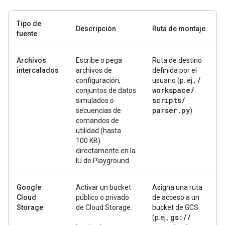
Tipo de
Descripción
Ruta de montaje
fuente
Archivos
Escribe o pega
Ruta de destino
intercalados
archivos de
definida por el
/
configuración,
usuario (p. ej.,
workspace
/
conjuntos de datos
scripts
/
simulados o
parser
.
py
secuencias de
)
comandos de
utilidad (hasta
100 KB)
directamente en la
IU de Playground.
Google
Activar un bucket
Asigna una ruta
Cloud
público o privado
de acceso a un
Storage
de Cloud Storage.
bucket de GCS
gs:
/
/
(p.ej.,