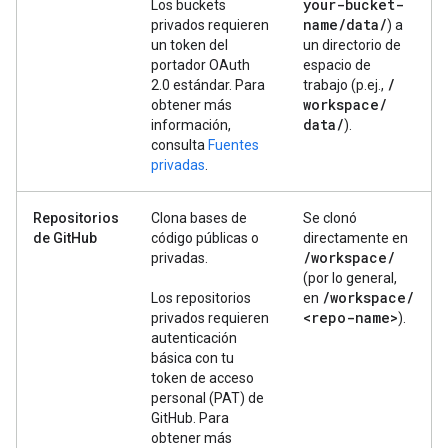
your-bucket-
Los buckets
name
/
data
/
privados requieren
) a
un token del
un directorio de
portador OAuth
espacio de
/
2.0 estándar. Para
trabajo (p.ej.,
workspace
/
obtener más
data
/
información,
).
consulta
Fuentes
privadas
.
Repositorios
Clona bases de
Se clonó
de GitHub
código públicas o
directamente en
/
workspace
/
privadas.
(por lo general,
/
workspace
/
Los repositorios
en
<repo-name>
privados requieren
).
autenticación
básica con tu
token de acceso
personal (PAT) de
GitHub. Para
obtener más