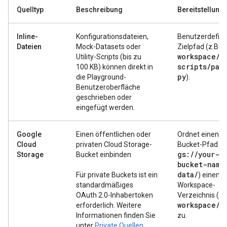
Quelltyp
Beschreibung
Bereitstellung
Inline-
Konfigurationsdateien,
Benutzerdefini
/
Dateien
Mock-Datasets oder
Zielpfad (z.B.
workspace
/
Utility-Scripts (bis zu
scripts
/
par
100 KB) können direkt in
py
die Playground-
).
Benutzeroberfläche
geschrieben oder
eingefügt werden.
Google
Einen öffentlichen oder
Ordnet einen G
Cloud
privaten Cloud Storage-
Bucket-Pfad (z.
gs:
/
/
your-
Storage
Bucket einbinden
bucket-name
data
/
Für private Buckets ist ein
) einem
standardmäßiges
Workspace-
OAuth 2.0-Inhabertoken
Verzeichnis (z.
workspace
/
d
erforderlich. Weitere
Informationen finden Sie
zu.
unter
Private Quellen
.