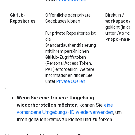
/
GitHub-
Öffentliche oder private
Direkt in
workspace
/
Repositories
Codebases klonen
geklont (in der
/
worksp
Für private Repositories ist
unter
<repo-name>
die
Standardauthentifizierung
mit Ihrem persönlichen
GitHub-Zugriffstoken
(Personal Access Token,
PAT) erforderlich. Weitere
Informationen finden Sie
unter
Private Quellen
.
Wenn Sie eine frühere Umgebung
wiederherstellen möchten
, können Sie
eine
vorhandene Umgebungs-ID wiederverwenden
, um
ihren genauen Status zu klonen und zu forken.