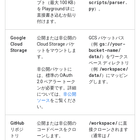
scripts
/
parser
.
プト（最大 100 KB）
py
を Playground UI に
）。
直接書き込むか貼り
付けます。
Google
公開または非公開の
GCS バケットパス
gs:
/
/
your-
Cloud
Cloud Storage バケ
（例:
bucket-name
/
Storage
ットをマウントしま
data
/
す。
）をワークス
ペース ディレクトリ
/
workspace
/
非公開バケットに
（例:
data
/
は、標準の OAuth
）にマッピン
2.0 ベアラー トーク
グします。
ンが必要です。詳細
については、
非公開
ソース
をご覧くださ
い。
/
workspace
/
GitHub
公開または非公開の
に直
リポジ
コードベースをクロ
接クローンされます
/
トリ
ーンします。
（通常は