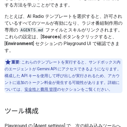
する方法を学ぶことができます。
たとえば、AI Radio テンプレートを選択すると、許可され
ているすべてのツールが有効になり、ラジオ番組制作用の
専用の
AGENTS.md
ファイルとスキルがリンクされます。
これらの設定は、[
Sources
] ボタンをクリックすると、
[
Environment
] セクションの Playground UI で確認できま
す。
重要:
これらのテンプレートを実行すると、サンドボックス内
のエージェントが Gemini API にアクセスできるようになります。
構成した API キーを使用して呼び出しが実行されるため、アカウ
ントに追加のトークン料金が発生する可能性があります。詳細に
ついては、
安全性と費用 管理
のセクションをご覧ください。
ツール構成
Playground の [Agent settings] で、次の組み込みツールへ