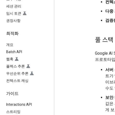
컨텍
세션 관리
다중
임시 토큰
검증
권장사항
최적화
풀 스택
개요
Batch API
Google
웹훅
프로토타입 
플렉스 추론
서버 
우선순위 추론
트가 
컨텍스트 캐싱
이브
수도
가이드
보안
값은
Interactions API
게 
스트리밍