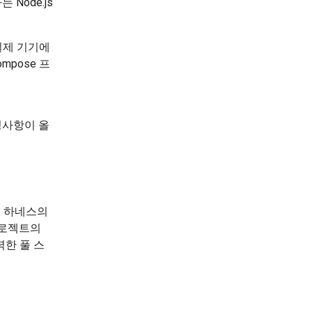
 Node.js
 실제 기기에
ompose 프
경사항이 올
트 하네스의
 프로젝트의
한 풀 스