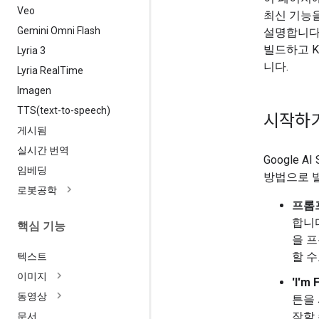
Veo
최신 기능
Gemini Omni Flash
설명합니다.
빌드하고 Kot
Lyria 3
니다.
Lyria Real
Time
Imagen
TTS(
text-to-speech)
시작하
게시됨
실시간 번역
Google AI
임베딩
방법으로 빌
로봇공학
프롬
합니다
핵심 기능
을 
할 수
텍스트
이미지
'I'm
동영상
튼을 
작할
문서