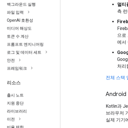
멀티
백그라운드 실행
측 
파일 입력
Open
AI 호환성
Fire
Fir
미디어 해상도
으로
토큰 수 계산
에서
프롬프트 엔지니어링
Goo
로그 및 데이터 세트
Goo
안전
처리
프레임워크
전체 스택 
리소스
Android
출시 노트
지원 중단
Kotlin과
라이브러리
브라우저 기
이전
실제 기기에
비율 제한