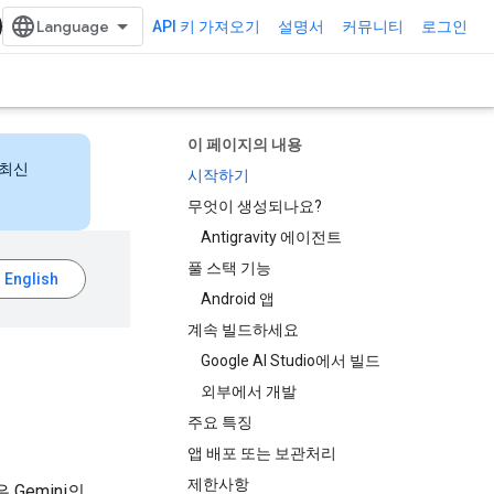
API 키 가져오기
설명서
커뮤니티
로그인
이 페이지의 내용
 최신
시작하기
무엇이 생성되나요?
Antigravity 에이전트
풀 스택 기능
Android 앱
계속 빌드하세요
Google AI Studio에서 빌드
외부에서 개발
주요 특징
앱 배포 또는 보관처리
제한사항
 Gemini의