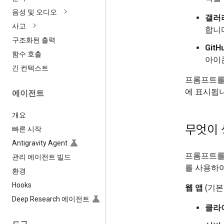
음성 및 오디오
갤러
사고
합니
구조화된 출력
Git
함수 호출
아이
긴 컨텍스트
프롬프트를
에 표시됩니
에이전트
개요
무엇이 
빠른 시작
Antigravity Agent
프롬프트를 
관리 에이전트 빌드
를 사용하
환경
Hooks
웹 앱
(기본
Deep Research 에이전트
클라