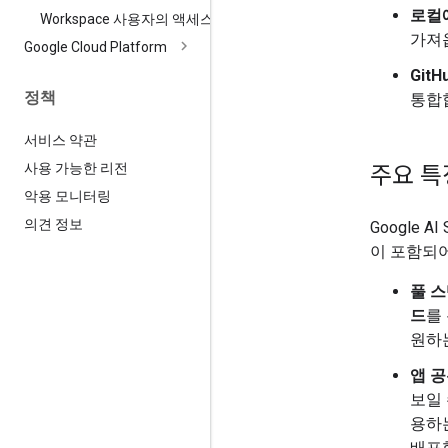
로컬
Workspace 사용자의 액세스
가져
Google Cloud Platform
Git
정책
통합
서비스 약관
사용 가능한 리전
주요 특
악용 모니터링
의견 정보
Google
이 포함되어
풀 스
드
를
원하
앱 공
보일 
용하는
배포