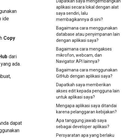
Dapatkah saya mengembangkan
aplikasi secara lokal dengan alat
 gunakan
saya sendiri, lalu
 ide
membagikannya di sini?
Bagaimana cara menggunakan
database atau penyimpanan lain
ih
Copy
dengan aplikasi saya?
Bagaimana cara mengakses
mikrofon, webcam, dan
Hub
dari
Navigator API lainnya?
 yang ada.
Bagaimana cara menggunakan
buat,
GitHub dengan aplikasi saya?
Dapatkah saya memberikan
akses edit kepada pengguna lain
untuk aplikasi saya?
Mengapa aplikasi saya ditandai
karena pelanggaran kebijakan?
Apa tanggung jawab saya
Anda dapat
sebagai developer aplikasi?
gunakan
Persyaratan apa yang berlaku