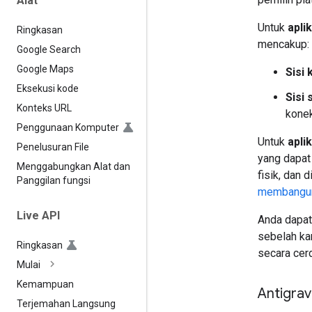
Alat
Untuk
apli
Ringkasan
mencakup:
Google Search
Google Maps
Sisi 
Eksekusi kode
Sisi 
Konteks URL
konek
Penggunaan Komputer
Untuk
apli
Penelusuran File
yang dapat 
Menggabungkan Alat dan
fisik, dan 
Panggilan fungsi
membangun 
Live API
Anda dapat
sebelah ka
Ringkasan
secara cer
Mulai
Kemampuan
Antigrav
Terjemahan Langsung