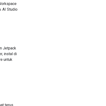
 Workspace
. AI Studio
an Jetpack
, instal di
re untuk
at terus