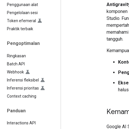
Antigravi
Penggunaan alat
komponen i
Pengelolaan sesi
Studio. Fu
Token efemeral
mempertaha
Praktik terbaik
memahami p
tangguh.
Pengoptimalan
Kemampuan
Ringkasan
Kont
Batch API
Webhook
Penge
Inferensi fleksibel
Eksek
Inferensi prioritas
halus
Context caching
Kemamp
Panduan
Interactions API
Google AI 