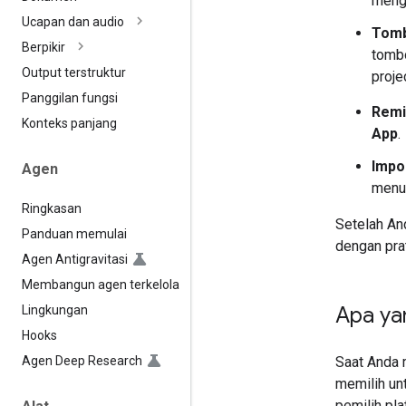
meng
Ucapan dan audio
Tomb
Berpikir
tombo
Output terstruktur
proje
Panggilan fungsi
Remix
Konteks panjang
App
.
Impor
Agen
men
Ringkasan
Setelah And
Panduan memulai
dengan prat
Agen Antigravitasi
Membangun agen terkelola
Apa ya
Lingkungan
Hooks
Agen Deep Research
Saat Anda 
memilih u
pemilih pla