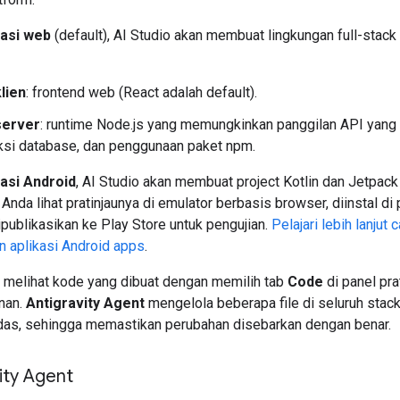
kasi web
(default), AI Studio akan membuat lingkungan full-stack
klien
: frontend web (React adalah default).
server
: runtime Node.js yang memungkinkan panggilan API yang
si database, dan penggunaan paket npm.
kasi Android
, AI Studio akan membuat project Kotlin dan Jetpa
Anda lihat pratinjaunya di emulator berbasis browser, diinstal di
dipublikasikan ke Play Store untuk pengujian.
Pelajari lebih lanjut 
aplikasi Android apps
.
 melihat kode yang dibuat dengan memilih tab
Code
di panel pra
nan.
Antigravity Agent
mengelola beberapa file di seluruh stac
das, sehingga memastikan perubahan disebarkan dengan benar.
ity Agent