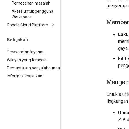
Pemecahan masalah
menyempur
Akses untuk pengguna
Workspace
Membang
Google Cloud Platform
Laku
Kebijakan
memin
gaya.
Persyaratan layanan
Edit
Wilayah yang tersedia
penge
Pemantauan penyalahgunaan
Informasi masukan
Mengemb
Untuk alur
lingkungan 
Undu
ZIP
d