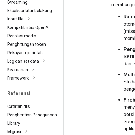
Streaming
membangun l
Eksekusi latar belakang
Runt
Input file
otoma
Kompatibilitas Open
AI
(misa
Resolusi media
memin
Penghitungan token
Peng
Rekayasa perintah
Sett
Log dan set data
dari 
Keamanan
Mult
Framework
Studi
pengg
Referensi
Fire
Catatan rilis
menyi
persi
Penghentian Penggunaan
Googl
Library
aplik
Migrasi