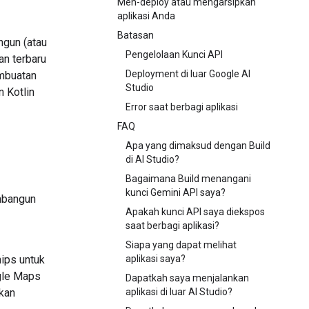
Men-deploy atau mengarsipkan
aplikasi Anda
Batasan
ngun (atau
Pengelolaan Kunci API
an terbaru
Deployment di luar Google AI
mbuatan
Studio
 Kotlin
Error saat berbagi aplikasi
FAQ
Apa yang dimaksud dengan Build
di AI Studio?
Bagaimana Build menangani
kunci Gemini API saya?
mbangun
Apakah kunci API saya diekspos
saat berbagi aplikasi?
Siapa yang dapat melihat
hips untuk
aplikasi saya?
gle Maps
Dapatkah saya menjalankan
kan
aplikasi di luar AI Studio?