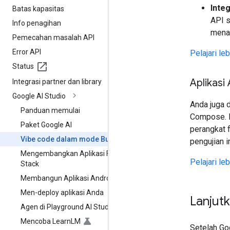
Inte
Batas kapasitas
API s
Info penagihan
menan
Pemecahan masalah API
Error API
Pelajari le
Status
Aplikasi
Integrasi partner dan library
Google AI Studio
Anda juga 
Panduan memulai
Compose. Li
Paket Google AI
perangkat 
Vibe code dalam mode Build
pengujian i
Mengembangkan Aplikasi Full-
Pelajari le
Stack
Membangun Aplikasi Android
Men-deploy aplikasi Anda
Lanjut
Agen di Playground AI Studio
Mencoba Learn
LM
Setelah Go