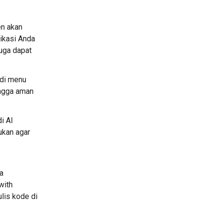
en akan
ikasi Anda
juga dapat
 di menu
ingga aman
i AI
ukan agar
a
with
lis kode di