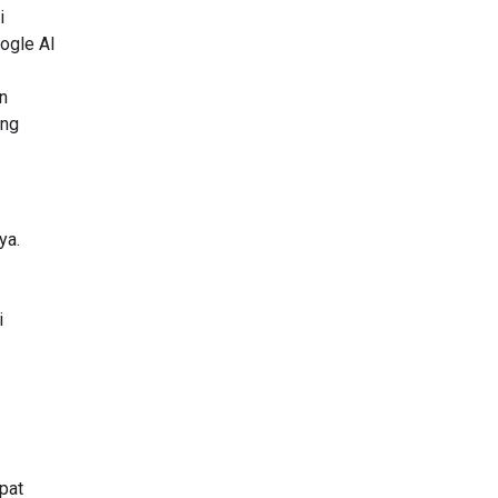
i
ogle AI
n
ang
ya.
i
pat