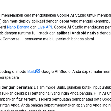
i menjelaskan cara menggunakan Google AI Studio untuk memba
") dan men-deploy aplikasi dengan cepat yang menguji kemampu
erti
Nano Banana
dan
Live API
. Google AI Studio mendukung pe
eb
dengan runtime full-stack dan
aplikasi Android native
dengan
k Compose — semuanya melalui perintah bahasa alami.
 coding di mode
Build
Google AI Studio. Anda dapat mulai me
erapa cara:
i dengan perintah
: Dalam mode Build, gunakan kotak input untuk
ukkan deskripsi tentang hal yang ingin Anda bangun. Pilih AI C
bahkan fitur tertentu seperti pembuatan gambar atau data Goo
rintah Anda. Anda bahkan dapat mengatakan apa yang Anda ingin