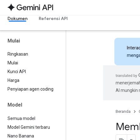
Dokumen
Referensi API
Mulai
Intera
Ringkasan
mengak
Mulai
Kunci API
Harga
menerjemahk
Penyiapan agen coding
AI mungkin
Model
Beranda
Semua model
Memba
Model Gemini terbaru
Nano Banana