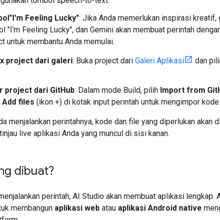
gunakan tombol speech-to-text.
ol"I'm Feeling Lucky"
: Jika Anda memerlukan inspirasi kreatif,
l "I'm Feeling Lucky", dan Gemini akan membuat perintah dengan
ct untuk membantu Anda memulai.
 project dari galeri
: Buka project dari
Galeri Aplikasi
dan pil
 project dari GitHub
: Dalam mode Build, pilih
Import from Git
u
Add files
(ikon +) di kotak input perintah untuk mengimpor kode
a menjalankan perintahnya, kode dan file yang diperlukan akan di
injau live aplikasi Anda yang muncul di sisi kanan.
ng dibuat?
menjalankan perintah, AI Studio akan membuat aplikasi lengkap. 
ntuk membangun
aplikasi web
atau
aplikasi Android native
meng
tform.