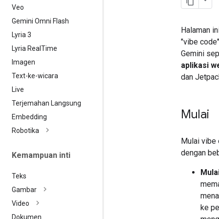
Veo
Gemini Omni Flash
Halaman in
Lyria 3
"vibe code
Lyria Real
Time
Gemini sep
Imagen
aplikasi w
Text-ke-wicara
dan Jetpac
Live
Terjemahan Langsung
Mulai
Embedding
Robotika
Mulai vibe
dengan beb
Kemampuan inti
Mula
Teks
memas
Gambar
menam
Video
ke pe
Dokumen