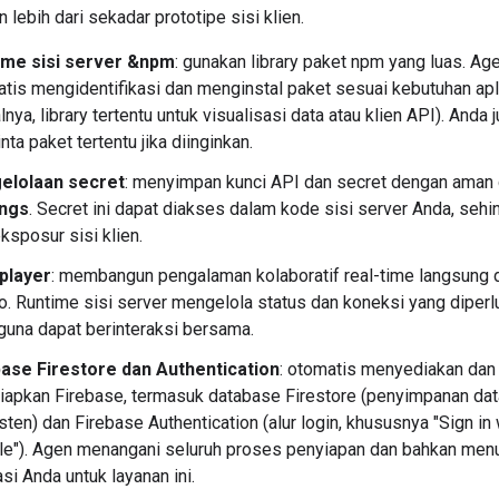
ebih dari sekadar prototipe sisi klien.
ime sisi server &npm
: gunakan library paket npm yang luas. Ag
tis mengidentifikasi dan menginstal paket sesuai kebutuhan apl
lnya, library tertentu untuk visualisasi data atau klien API). Anda 
ta paket tertentu jika diinginkan.
elolaan secret
: menyimpan kunci API dan secret dengan aman
ings
. Secret ini dapat diakses dalam kode sisi server Anda, seh
eksposur sisi klien.
iplayer
: membangun pengalaman kolaboratif real-time langsung d
o. Runtime sisi server mengelola status dan koneksi yang diperl
una dapat berinteraksi bersama.
base Firestore dan Authentication
: otomatis menyediakan dan
apkan Firebase, termasuk database Firestore (penyimpanan dat
sten) dan Firebase Authentication (alur login, khususnya "Sign in 
e"). Agen menangani seluruh proses penyiapan dan bahkan menu
asi Anda untuk layanan ini.