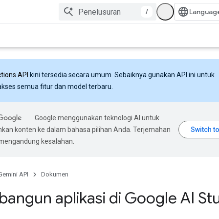
/
ctions API
kini tersedia secara umum. Sebaiknya gunakan API ini untuk
ses semua fitur dan model terbaru.
Google menggunakan teknologi AI untuk
an konten ke dalam bahasa pilihan Anda. Terjemahan
 mengandung kesalahan.
Gemini API
Dokumen
ngun aplikasi di Google AI St