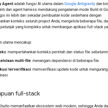
ty Agent
adalah fungsi AI utama dalam
Google Antigravity
dan kin
nti dari agent harness mendukung pengalaman mode Build di Go
ngsi ini lebih dari sekadar pembuatan kode sederhana dengan
nkan konteks seluruh project Anda, mengelola beberapa file, da
etunjuk yang kompleks untuk membangun aplikasi full-stack y
 utama mencakup:
eks
: mempertahankan konteks perintah dan status file sebelumn
lolaan multi-file
: menangani dependensi di beberapa file.
usi terverifikasi
: memverifikasi update kode untuk mengurang
inasi.
uan full-stack
Studio memanfaatkan ekosistem web modern, sehingga Anda da