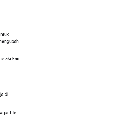
ntuk
 mengubah
 melakukan
ja di
bagai
file